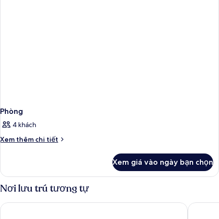
không
cỡ
hút
king,
thuốc
không
hút
thuốc
Phòng
4 khách
Chi
Xem thêm chi tiết
tiết
khác
Xem giá vào ngày bạn chọn
của
Phòng
Nơi lưu trú tương tự
Excalibur Hotel & Casino
Paris La