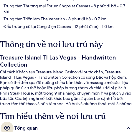
Trung tâm Thương mại Forum Shops at Caesars
- 8 phút đi bộ
- 0.7
km
Trung tâm Triển lãm The Venetian
- 8 phút đi bộ
- 0.7 km
Đấu trường cổ tại Cung điện Caesars
- 12 phút đi bộ
- 1.0 km
Thông tin về nơi lưu trú này
Treasure Island TI Las Vegas - Handwritten
Collection
Chỉ cách Khách sạn Treasure Island Casino vài bước chân, Treasure
Island TI Las Vegas - Handwritten Collection có sòng bạc và hộp đêm.
Bạn có thể đến spa để nuông chiều bản thân với massage mô sâu, liệu
pháp quấn ủ cơ thể hoặc liệu pháp hương thơm và chiêu đãi vị giác ở
Phil's Steak House, một trong 9 nhà hàng, chuyên món Ý và phục vụ vào
bữa tối. Các tiện nghi nổi bật khác bao gồm 2 quán bar cạnh hồ bơi,
trung tâm thể thao và bồn tắm spa. Hồ bơi và giường thoải mái là những
điều được du khách đánh giá cao. Từ nơi lưu trú đến dịch vụ giao thông
Tìm hiểu thêm về nơi lưu trú
công cộng chỉ mất một quãng đi bộ ngắn: cách Ga Harrah’s & The LINQ
14 phút.
Tổng quan