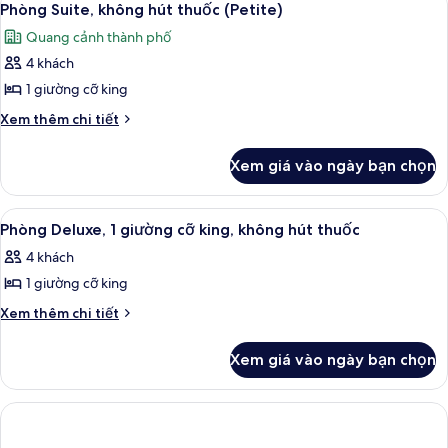
3
hút
View)
Phòng Suite, không hút thuốc (Petite)
tất
thuốc
Quang cảnh thành phố
(Strip
cả
View)
4 khách
ảnh
Phòng
1 giường cỡ king
Suite,
Chi
Xem thêm chi tiết
không
tiết
khác
hút
Xem giá vào ngày bạn chọn
của
thuốc
Phòng
(Petite)
Suite,
Xem
Bộ đồ giường cao cấp, nệm có lớp 
1
không
Phòng Deluxe, 1 giường cỡ king, không hút thuốc
tất
hút
4 khách
thuốc
cả
(Petite)
1 giường cỡ king
ảnh
Phòng
Chi
Xem thêm chi tiết
tiết
Deluxe,
khác
1
Xem giá vào ngày bạn chọn
của
giường
Phòng
cỡ
Deluxe,
1
king,
giường