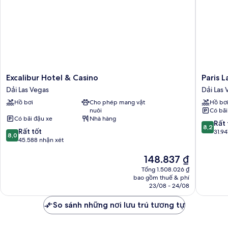
Excalibur
Paris
Excalibur Hotel & Casino
Paris 
Hotel
Las
Dải Las Vegas
Dải Las 
&
Vegas
Hồ bơi
Cho phép mang vật
Hồ bơ
Casino
Resort
nuôi
Có bãi
Dải
&
Có bãi đậu xe
Nhà hàng
Las
Casino
8.2
Rất 
8,2
8.0
Vegas
Rất tốt
Dải
trên
31.94
8,0
trên
45.588 nhận xét
Las
10,
10,
Vegas
Rất
Giá
148.837 ₫
Rất
tốt,
hiện
tốt,
31.947
Tổng 1.508.026 ₫
tại
45.588
nhận
bao gồm thuế & phí
là
nhận
23/08 - 24/08
xét
148.837 ₫
xét
So sánh những nơi lưu trú tương tự