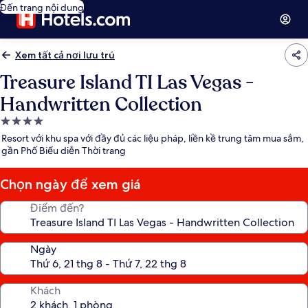
Đến trang nội dung
Xem tất cả nơi lưu trú
Treasure Island TI Las Vegas -
Handwritten Collection
Nơi
lưu
Resort với khu spa với đầy đủ các liệu pháp, liền kề trung tâm mua sắm,
trú
gần Phố Biểu diễn Thời trang
4.0
sao
Chọn ngày để xem giá
Điểm đến?
Ngày
Khách