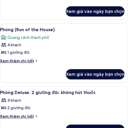
tiết
khác
Xem giá vào ngày bạn chọn
của
Phòng
Xem
Bộ đồ giường cao cấp, nệm có lớp 
3
Phòng (Run of the House)
tất
Quang cảnh thành phố
cả
4 khách
ảnh
Phòng
1 giường đôi
(Run
Chi
Xem thêm chi tiết
of
tiết
khác
the
Xem giá vào ngày bạn chọn
của
House)
Phòng
(Run
Xem
Bộ đồ giường cao cấp, nệm có lớp 
2
of
Phòng Deluxe, 2 giường đôi, không hút thuốc
tất
the
4 khách
House)
cả
2 giường đôi
ảnh
Phòng
Chi
Xem thêm chi tiết
tiết
Deluxe,
khác