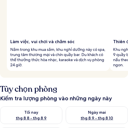
Làm việc, vui chơi và chăm sóc
Thiên 
Nằm trong khu mua sắm, khu nghỉ dưỡng này có spa,
Khu ngh
trung tâm thương mại và chín quầy bar. Du khách có
9 quầy b
thể thưởng thức hòa nhạc, karaoke và dịch vụ phòng
nấu the
24 giờ.
ngon.
Tùy chọn phòng
Kiểm tra lượng phòng vào những ngày này
Kiểm tra lượng phòng tối nay từ thg 8 8 - thg 8 9
Kiểm tra lượng phòng ngày mai
Tối nay
Ngày mai
thg 8 8 - thg 8 9
thg 8 9 - thg 8 10