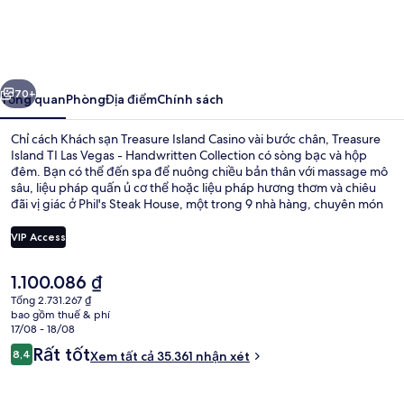
Island
TI
Las
ước
Tiếp
Vegas
70+
Tổng quan
Phòng
Địa điểm
Chính sách
-
Chỉ cách Khách sạn Treasure Island Casino vài bước chân, Treasure
Handwritten
Island TI Las Vegas - Handwritten Collection có sòng bạc và hộp
đêm. Bạn có thể đến spa để nuông chiều bản thân với massage mô
Collection
sâu, liệu pháp quấn ủ cơ thể hoặc liệu pháp hương thơm và chiêu
đãi vị giác ở Phil's Steak House, một trong 9 nhà hàng, chuyên món
Ý và phục vụ vào bữa tối. Các tiện nghi nổi bật khác bao gồm 2 quán
bar cạnh hồ bơi, trung tâm thể thao và bồn tắm spa. Hồ bơi và
VIP Access
giường thoải mái là những điều được du khách đánh giá cao. Từ nơi
lưu trú đến dịch vụ giao thông công cộng chỉ mất một quãng đi bộ
Giá
1.100.086 ₫
ngắn: cách Ga Harrah’s & The LINQ 14 phút.
Ngoại thất
hiện
Tổng 2.731.267 ₫
tại
bao gồm thuế & phí
là
17/08 - 18/08
1.100.086 ₫
Nhận
Rất tốt
8,4
Xem tất cả 35.361 nhận xét
8,4 trên 10,
xét