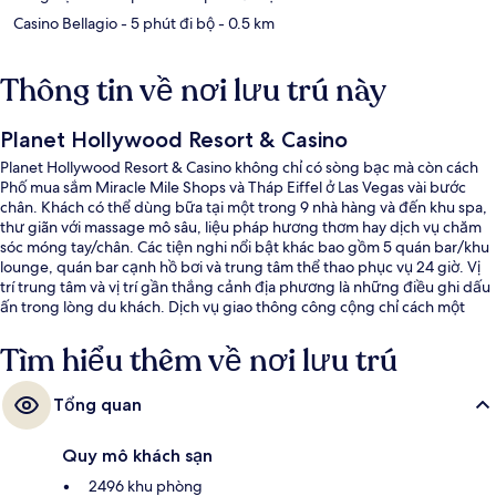
Casino Bellagio
- 5 phút đi bộ
- 0.5 km
Thông tin về nơi lưu trú này
Planet Hollywood Resort & Casino
Planet Hollywood Resort & Casino không chỉ có sòng bạc mà còn cách
Phố mua sắm Miracle Mile Shops và Tháp Eiffel ở Las Vegas vài bước
chân. Khách có thể dùng bữa tại một trong 9 nhà hàng và đến khu spa,
thư giãn với massage mô sâu, liệu pháp hương thơm hay dịch vụ chăm
sóc móng tay/chân. Các tiện nghi nổi bật khác bao gồm 5 quán bar/khu
lounge, quán bar cạnh hồ bơi và trung tâm thể thao phục vụ 24 giờ. Vị
trí trung tâm và vị trí gần thắng cảnh địa phương là những điều ghi dấu
ấn trong lòng du khách. Dịch vụ giao thông công cộng chỉ cách một
quãng đi bộ ngắn: cách Ga Ballys and Paris Las Vegas Monorail 11 phút
và Ga Flamingo - Caesars Palace Monorail 11 phút.
Tìm hiểu thêm về nơi lưu trú
Tổng quan
Quy mô khách sạn
2496 khu phòng