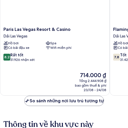
Paris
Flaming
Paris Las Vegas Resort & Casino
Flamin
Las
Las
Dải Las Vegas
Dải Las 
Vegas
Vegas
Hồ bơi
Spa
Hồ bơ
Resort
Hotel
Có bãi đậu xe
Wifi miễn phí
Có bãi
&
&
Casino
Casino
8.2
7.8
Rất tốt
Tốt
8,2
7,8
Dải
Dải
trên
trên
31.926 nhận xét
31.4
Las
Las
10,
10,
Vegas
Vegas
Rất
Tốt,
Giá
714.000 ₫
tốt,
31.429
hiện
31.926
nhận
Tổng 2.444.908 ₫
tại
nhận
xét
bao gồm thuế & phí
là
23/08 - 24/08
xét
714.000 ₫
So sánh những nơi lưu trú tương tự
Thông tin về khu vực này