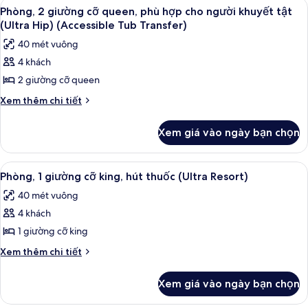
Xem
Bộ đồ giường cao cấp, két bảo mật 
8
giường
cho
Phòng, 2 giường cỡ queen, phù hợp cho người khuyết tật
tất
cỡ
(Ultra Hip) (Accessible Tub Transfer)
người
king,
cả
khuyết
40 mét vuông
phù
ảnh
tật
hợp
4 khách
Phòng,
cho
(Ultra
2 giường cỡ queen
2
người
Hip)
khuyết
giường
Chi
Xem thêm chi tiết
(Accessible
tật
tiết
cỡ
(Ultra
Tub
khác
queen,
Xem giá vào ngày bạn chọn
Hip)
của
Transfer)
phù
(Accessible
Phòng,
Tub
hợp
2
Xem
Bộ đồ giường cao cấp, két bảo mật 
Transfer)
5
giường
cho
Phòng, 1 giường cỡ king, hút thuốc (Ultra Resort)
tất
cỡ
người
40 mét vuông
queen,
cả
khuyết
phù
4 khách
ảnh
tật
hợp
Phòng,
1 giường cỡ king
cho
(Ultra
1
người
Chi
Xem thêm chi tiết
Hip)
khuyết
giường
tiết
(Accessible
tật
khác
cỡ
Xem giá vào ngày bạn chọn
(Ultra
Tub
của
king,
Hip)
Phòng,
Transfer)