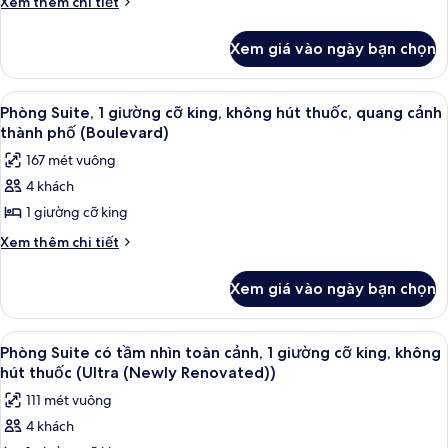
Chi
Xem thêm chi tiết
Hip)
giường
tiết
khác
cỡ
Xem giá vào ngày bạn chọn
của
queen,
Phòng,
không
2
Xem
Phòng Suite, 1 giường cỡ king, không
6
hút
giường
Phòng Suite, 1 giường cỡ king, không hút thuốc, quang cảnh
tất
cỡ
thuốc
thành phố (Boulevard)
queen,
cả
(Ultra
167 mét vuông
không
ảnh
Hip)
hút
4 khách
Phòng
thuốc
1 giường cỡ king
Suite,
(Ultra
Hip)
1
Chi
Xem thêm chi tiết
tiết
giường
khác
cỡ
Xem giá vào ngày bạn chọn
của
king,
Phòng
không
Suite,
Xem
Bộ đồ giường cao cấp, két bảo mật 
4
1
hút
Phòng Suite có tầm nhìn toàn cảnh, 1 giường cỡ king, không
tất
giường
hút thuốc (Ultra (Newly Renovated))
thuốc,
cỡ
cả
quang
111 mét vuông
king,
ảnh
cảnh
không
4 khách
Phòng
hút
thành