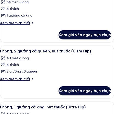
thuốc
54 mét vuông
queen,
cả
(Ultra
không
4 khách
ảnh
Resort)
hút
Phòng,
1 giường cỡ king
thuốc
1
(Ultra
Chi
Xem thêm chi tiết
Resort)
giường
tiết
khác
cỡ
Xem giá vào ngày bạn chọn
của
king,
Phòng,
không
1
Xem
Bộ đồ giường cao cấp, két bảo mật 
6
hút
giường
Phòng, 2 giường cỡ queen, hút thuốc (Ultra Hip)
tất
cỡ
thuốc
40 mét vuông
king,
cả
(Ultra
không
4 khách
ảnh
Resort)
hút
Phòng,
2 giường cỡ queen
thuốc
2
(Ultra
Chi
Xem thêm chi tiết
Resort)
giường
tiết
khác
cỡ
Xem giá vào ngày bạn chọn
của
queen,
Phòng,
hút
2
Xem
Bộ đồ giường cao cấp, két bảo mật 
5
thuốc
giường
Phòng, 1 giường cỡ king, hút thuốc (Ultra Hip)
tất
cỡ
(Ultra