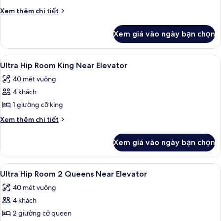
Hip
Chi
Xem thêm chi tiết
Room
tiết
khác
2
Xem giá vào ngày bạn chọn
của
Queens
Ultra
Attraction
Hip
Xem
Bộ đồ giường cao cấp, két bảo mật 
4
View
Room
Ultra Hip Room King Near Elevator
tất
2
40 mét vuông
Queens
cả
Attraction
4 khách
ảnh
View
Ultra
1 giường cỡ king
Hip
Chi
Xem thêm chi tiết
Room
tiết
khác
King
Xem giá vào ngày bạn chọn
của
Near
Ultra
Elevator
Hip
Xem
Bộ đồ giường cao cấp, két bảo mật 
4
Room
Ultra Hip Room 2 Queens Near Elevator
tất
King
40 mét vuông
Near
cả
Elevator
4 khách
ảnh
Ultra
2 giường cỡ queen