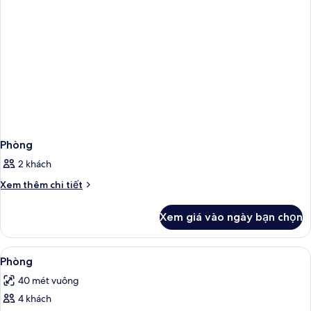
Phòng
2 khách
Chi
Xem thêm chi tiết
tiết
khác
Xem giá vào ngày bạn chọn
của
Phòng
Xem
Phòng | Bộ đồ giường cao cấp, két 
4
Phòng
tất
40 mét vuông
cả
4 khách
ảnh