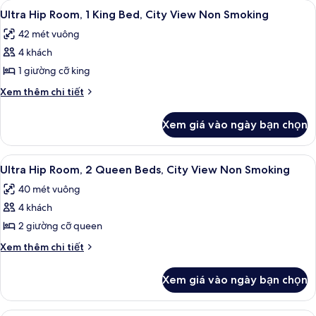
Xem
Ultra Hip Room, 1 King Bed, City View
5
Pool
Room,
Ultra Hip Room, 1 King Bed, City View Non Smoking
tất
2
View
42 mét vuông
Queen
cả
Non
Beds,
4 khách
ảnh
Smoking
Pool
Ultra
1 giường cỡ king
View
Hip
Non
Chi
Xem thêm chi tiết
Smoking
Room,
tiết
khác
1
Xem giá vào ngày bạn chọn
của
King
Ultra
Bed,
Hip
Xem
Bộ đồ giường cao cấp, két bảo mật 
4
City
Room,
Ultra Hip Room, 2 Queen Beds, City View Non Smoking
tất
1
View
40 mét vuông
King
cả
Non
Bed,
4 khách
ảnh
Smoking
City
Ultra
2 giường cỡ queen
View
Hip
Non
Chi
Xem thêm chi tiết
Smoking
Room,
tiết
khác
2
Xem giá vào ngày bạn chọn
của
Queen
Ultra
Beds,
Hip