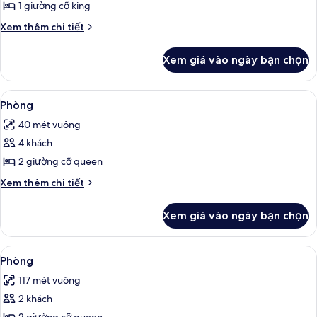
Phòng
1 giường cỡ king
Chi
Xem thêm chi tiết
tiết
khác
Xem giá vào ngày bạn chọn
của
Phòng
Xem
Bộ đồ giường cao cấp, két bảo mật 
4
Phòng
tất
40 mét vuông
cả
4 khách
ảnh
Phòng
2 giường cỡ queen
Chi
Xem thêm chi tiết
tiết
khác
Xem giá vào ngày bạn chọn
của
Phòng
Xem
Bộ đồ giường cao cấp, két bảo mật 
5
Phòng
tất
117 mét vuông
cả
2 khách
ảnh