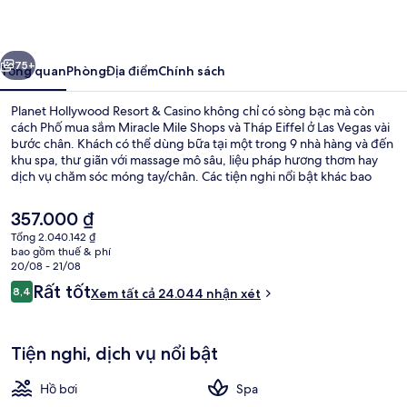
Resort
&
ước
Tiếp
Casino
75+
Tổng quan
Phòng
Địa điểm
Chính sách
Planet Hollywood Resort & Casino không chỉ có sòng bạc mà còn
cách Phố mua sắm Miracle Mile Shops và Tháp Eiffel ở Las Vegas vài
bước chân. Khách có thể dùng bữa tại một trong 9 nhà hàng và đến
khu spa, thư giãn với massage mô sâu, liệu pháp hương thơm hay
dịch vụ chăm sóc móng tay/chân. Các tiện nghi nổi bật khác bao
gồm 5 quán bar/khu lounge, quán bar cạnh hồ bơi và trung tâm thể
thao phục vụ 24 giờ. Vị trí trung tâm và vị trí gần thắng cảnh địa
Giá
357.000 ₫
phương là những điều ghi dấu ấn trong lòng du khách. Dịch vụ giao
hiện
Tổng 2.040.142 ₫
thông công cộng chỉ cách một quãng đi bộ ngắn: cách Ga Ballys
tại
bao gồm thuế & phí
and Paris Las Vegas Monorail 11 phút và Ga Flamingo - Caesars Palace
Hồ bơi ngoài trời phục vụ theo mùa, l
là
20/08 - 21/08
Monorail 11 phút.
357.000 ₫
Nhận
Rất tốt
8,4
Xem tất cả 24.044 nhận xét
8,4 trên 10,
xét
Tiện nghi, dịch vụ nổi bật
Hồ bơi
Spa