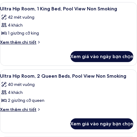
hút
(Accessible
1
Xem
Bộ đồ giường cao cấp, két bảo mật 
Tub
4
thuốc
giường
Ultra Hip Room, 1 King Bed, Pool View Non Smoking
tất
Transfer)
cỡ
(Ultra
42 mét vuông
king,
cả
Resort)
hút
4 khách
ảnh
thuốc
Ultra
1 giường cỡ king
(Ultra
Hip
Resort)
Chi
Xem thêm chi tiết
Room,
tiết
khác
1
Xem giá vào ngày bạn chọn
của
King
Ultra
Bed,
Hip
Xem
Bộ đồ giường cao cấp, két bảo mật 
4
Pool
Room,
Ultra Hip Room, 2 Queen Beds, Pool View Non Smoking
tất
1
View
40 mét vuông
King
cả
Non
Bed,
4 khách
ảnh
Smoking
Pool
Ultra
2 giường cỡ queen
View
Hip
Non
Chi
Xem thêm chi tiết
Smoking
Room,
tiết
khác
2
Xem giá vào ngày bạn chọn
của
Queen
Ultra
Beds,
Hip