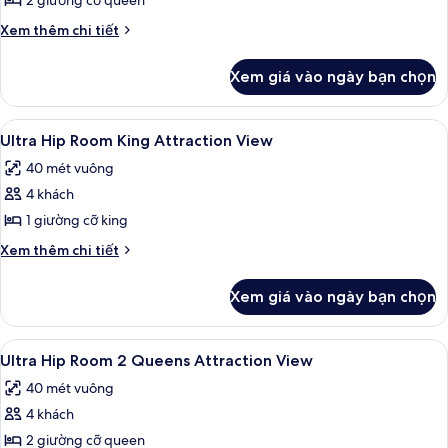
Phòng
2 giường cỡ queen
Chi
Xem thêm chi tiết
tiết
khác
Xem giá vào ngày bạn chọn
của
Phòng
Xem
Bộ đồ giường cao cấp, két bảo mật 
4
Ultra Hip Room King Attraction View
tất
40 mét vuông
cả
4 khách
ảnh
Ultra
1 giường cỡ king
Hip
Chi
Xem thêm chi tiết
Room
tiết
khác
King
Xem giá vào ngày bạn chọn
của
Attraction
Ultra
View
Hip
Xem
Bộ đồ giường cao cấp, két bảo mật 
4
Room
Ultra Hip Room 2 Queens Attraction View
tất
King
40 mét vuông
Attraction
cả
View
4 khách
ảnh
Ultra
2 giường cỡ queen