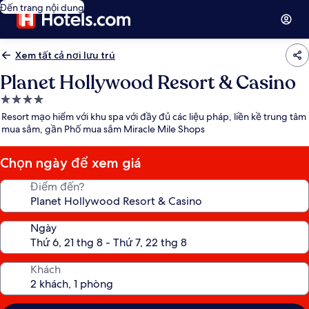
Đến trang nội dung
Xem tất cả nơi lưu trú
Planet Hollywood Resort & Casino
Nơi
lưu
Resort mạo hiểm với khu spa với đầy đủ các liệu pháp, liền kề trung tâm
trú
mua sắm, gần Phố mua sắm Miracle Mile Shops
4.0
sao
Chọn ngày để xem giá
Điểm đến?
Ngày
Khách