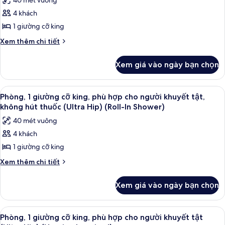
40 mét vuông
queen,
cả
Hip)
hút
4 khách
ảnh
thuốc
Phòng,
1 giường cỡ king
(Ultra
1
Hip)
Chi
Xem thêm chi tiết
giường
tiết
khác
cỡ
Xem giá vào ngày bạn chọn
của
king,
Phòng,
hút
1
Xem
Bộ đồ giường cao cấp, két bảo mật 
6
thuốc
giường
Phòng, 1 giường cỡ king, phù hợp cho người khuyết tật,
tất
cỡ
(Ultra
không hút thuốc (Ultra Hip) (Roll-In Shower)
king,
cả
Hip)
40 mét vuông
hút
ảnh
thuốc
4 khách
Phòng,
(Ultra
1 giường cỡ king
1
Hip)
giường
Chi
Xem thêm chi tiết
tiết
cỡ
khác
king,
Xem giá vào ngày bạn chọn
của
phù
Phòng,
hợp
1
Xem
Bộ đồ giường cao cấp, két bảo mật 
5
giường
cho
Phòng, 1 giường cỡ king, phù hợp cho người khuyết tật
tất
cỡ