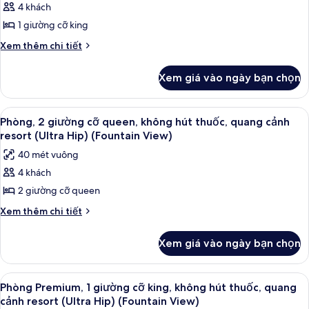
Strip
không
4 khách
Phòng,
hút
View
1 giường cỡ king
1
thuốc
(Newly
(Ultra,
giường
Chi
Xem thêm chi tiết
Renovated))
Strip
tiết
cỡ
View
khác
king,
Xem giá vào ngày bạn chọn
(Newly
của
không
Renovated))
Phòng,
hút
1
Xem
Bộ đồ giường cao cấp, két bảo mật 
6
giường
thuốc
Phòng, 2 giường cỡ queen, không hút thuốc, quang cảnh
tất
cỡ
resort (Ultra Hip) (Fountain View)
(Ultra
king,
cả
Resort
40 mét vuông
không
ảnh
Vista
hút
4 khách
Phòng,
thuốc
(Newly
2 giường cỡ queen
2
(Ultra
Renovated))
Resort
giường
Chi
Xem thêm chi tiết
Vista
tiết
cỡ
(Newly
khác
queen,
Xem giá vào ngày bạn chọn
Renovated))
của
không
Phòng,
hút
2
Xem
Bộ đồ giường cao cấp, két bảo mật 
5
giường
thuốc,
Phòng Premium, 1 giường cỡ king, không hút thuốc, quang
tất
cỡ
cảnh resort (Ultra Hip) (Fountain View)
quang