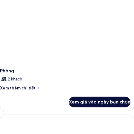
Phòng
2 khách
Chi
Xem thêm chi tiết
tiết
khác
Xem giá vào ngày bạn chọn
của
Phòng