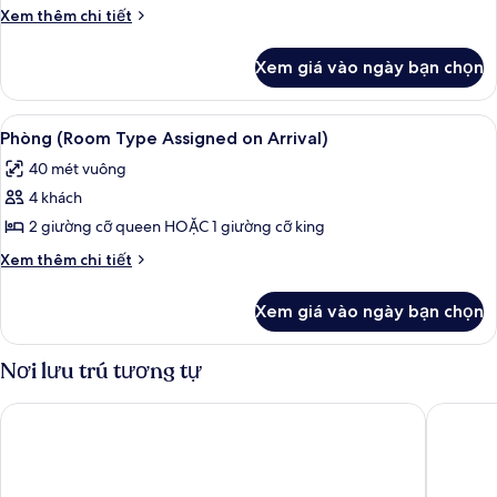
Hip
Chi
Xem thêm chi tiết
Room
tiết
khác
2
Xem giá vào ngày bạn chọn
của
Queens
Ultra
Near
Hip
Xem
Bộ đồ giường cao cấp, két bảo mật 
4
Elevator
Room
Phòng (Room Type Assigned on Arrival)
tất
2
40 mét vuông
Queens
cả
Near
4 khách
ảnh
Elevator
Phòng
2 giường cỡ queen HOẶC 1 giường cỡ king
(Room
Chi
Xem thêm chi tiết
Type
tiết
khác
Assigned
Xem giá vào ngày bạn chọn
của
on
Phòng
Arrival)
(Room
Nơi lưu trú tương tự
Type
Assigned
Paris Las Vegas Resort & Casino
Flamingo
on
Arrival)