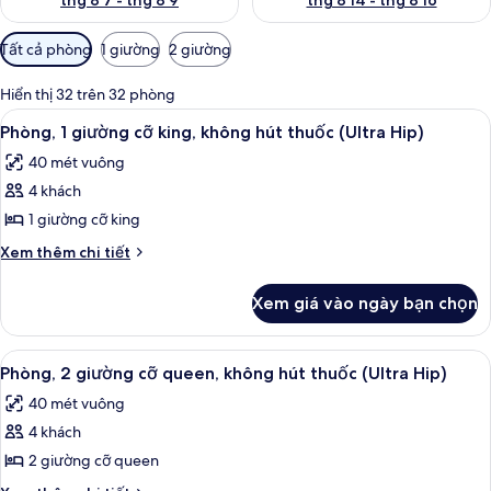
thg 8 7 - thg 8 9
thg 8 14 - thg 8 16
Bộ
Tất cả phòng
1 giường
2 giường
lọc
có
Hiển thị 32 trên 32 phòng
thể
Xem
Bộ đồ giường cao cấp, két bảo mật 
5
Phòng, 1 giường cỡ king, không hút thuốc (Ultra Hip)
dùng
tất
để
40 mét vuông
cả
lọc
4 khách
ảnh
tìm
Phòng,
1 giường cỡ king
phòng
1
Chi
Xem thêm chi tiết
giường
tiết
khác
cỡ
Xem giá vào ngày bạn chọn
của
king,
Phòng,
không
1
Xem
Bộ đồ giường cao cấp, két bảo mật 
6
hút
giường
Phòng, 2 giường cỡ queen, không hút thuốc (Ultra Hip)
tất
cỡ
thuốc
40 mét vuông
king,
cả
(Ultra
không
4 khách
ảnh
Hip)
hút
Phòng,
2 giường cỡ queen
thuốc
2
(Ultra