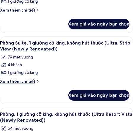
1 giường cỡ king
Suite
thuốc,
phố
quang
có
Chi
Xem thêm chi tiết
(Boulevard)
cảnh
tiết
tầm
thành
khác
nhìn
Xem giá vào ngày bạn chọn
phố
của
toàn
(Boulevard)
Phòng
cảnh,
Suite
Xem
Bộ đồ giường cao cấp, két bảo mật 
5
có
1
Phòng Suite, 1 giường cỡ king, không hút thuốc (Ultra, Strip
tất
tầm
View (Newly Renovated))
giường
nhìn
cả
cỡ
79 mét vuông
toàn
ảnh
king,
cảnh,
4 khách
Phòng
1
không
1 giường cỡ king
Suite,
giường
hút
cỡ
1
Chi
Xem thêm chi tiết
thuốc
king,
tiết
giường
không
(Ultra
khác
cỡ
Xem giá vào ngày bạn chọn
hút
của
(Newly
king,
thuốc
Phòng
Renovated))
(Ultra
không
Suite,
Xem
Phòng, 1 giường cỡ king, không hút th
(Newly
6
1
hút
Phòng, 1 giường cỡ king, không hút thuốc (Ultra Resort Vista
Renovated))
tất
giường
(Newly Renovated))
thuốc
cỡ
cả
(Ultra,
54 mét vuông
king,
ảnh