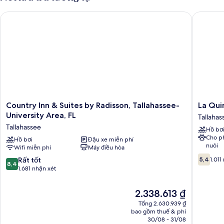
chuẩn,
2
Country Inn & Suites by Radisson, Tallahassee-University Area,
La Quint
giường
cỡ
queen
Country
La
Country Inn & Suites by Radisson, Tallahassee-
La Qui
Inn
Quinta
University Area, FL
Tallahas
&
Inn
Tallahassee
Hồ bơ
Suites
by
Cho p
by
Hồ bơi
Đậu xe miễn phí
Wyndh
nuôi
Wifi miễn phí
Máy điều hòa
Radisson,
Tallahas
5.4
Tallahassee-
North
8.4
Rất tốt
5,4
1.011
8,4
trên
University
Tallahas
trên
1.681 nhận xét
10,
Area,
10,
1.011
FL
Rất
Giá
2.338.613 ₫
nhận
Tallahassee
tốt,
hiện
xét
Tổng 2.630.939 ₫
1.681
tại
bao gồm thuế & phí
nhận
là
30/08 - 31/08
xét