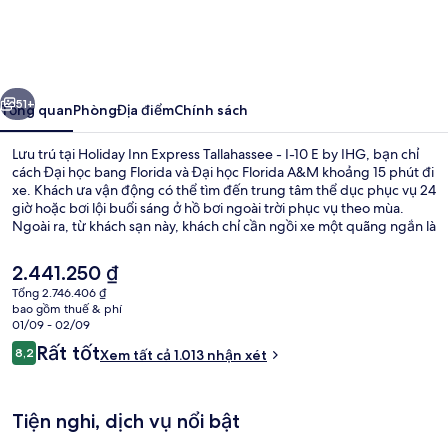
Inn
Express
Tallahassee
ước
Tiếp
-
51+
Tổng quan
Phòng
Địa điểm
Chính sách
I-
Lưu trú tại Holiday Inn Express Tallahassee - I-10 E by IHG, bạn chỉ
10
cách Đại học bang Florida và Đại học Florida A&M khoảng 15 phút đi
xe. Khách ưa vận động có thể tìm đến trung tâm thể dục phục vụ 24
E
giờ hoặc bơi lội buổi sáng ở hồ bơi ngoài trời phục vụ theo mùa.
by
Ngoài ra, từ khách sạn này, khách chỉ cần ngồi xe một quãng ngắn là
tới Sân vận động Bobby Bowden Field ở Doak Campbell. Nhân viên
IHG
nhiệt tình và bữa sáng là những điều được du khách đánh giá cao.
Giá
2.441.250 ₫
hiện
Tổng 2.746.406 ₫
tại
bao gồm thuế & phí
Bao gồm bữa sáng kiểu Âu hàng ngà
là
01/09 - 02/09
2.441.250 ₫
Nhận
Rất tốt
8,2
Xem tất cả 1.013 nhận xét
8,2 trên 10,
xét
Tiện nghi, dịch vụ nổi bật