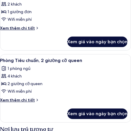
giường
cỡ
2 khách
ảnh
king
Phòng
1 giường đơn
và
Tiêu
sofa
Wifi miễn phí
giường
chuẩn
Chi
Xem thêm chi tiết
tiết
khác
Xem giá vào ngày bạn chọn
của
Phòng
Tiêu
Xem
Bộ đồ giường cao cấp, két bảo mật t
6
chuẩn
Phòng Tiêu chuẩn, 2 giường cỡ queen
tất
1 phòng ngủ
cả
4 khách
ảnh
Phòng
2 giường cỡ queen
Tiêu
Wifi miễn phí
chuẩn,
Chi
Xem thêm chi tiết
2
tiết
giường
khác
Xem giá vào ngày bạn chọn
của
cỡ
Phòng
queen
Tiêu
Nơi lưu trú tương tự