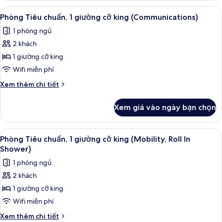
(Comm
Tiêu
Xem
Bộ đồ giường cao cấp, két bảo mật t
7
&
chuẩn,
Phòng Tiêu chuẩn, 1 giường cỡ king (Communications)
tất
1
Mobil,
1 phòng ngủ
giường
cả
Accessible
cỡ
2 khách
ảnh
Tub)
king
Phòng
1 giường cỡ king
(Comm
Tiêu
&
Wifi miễn phí
Mobil,
chuẩn,
Chi
Xem thêm chi tiết
Accessible
1
tiết
Tub)
giường
khác
Xem giá vào ngày bạn chọn
của
cỡ
Phòng
king
Tiêu
Xem
Bộ đồ giường cao cấp, két bảo mật t
(Communications)
7
chuẩn,
Phòng Tiêu chuẩn, 1 giường cỡ king (Mobility, Roll In
tất
1
Shower)
giường
cả
1 phòng ngủ
cỡ
ảnh
king
2 khách
Phòng
(Communications)
1 giường cỡ king
Tiêu
chuẩn,
Wifi miễn phí
1
Chi
Xem thêm chi tiết