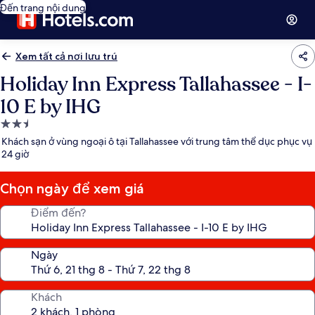
Đến trang nội dung
Xem tất cả nơi lưu trú
Holiday Inn Express Tallahassee - I-
10 E by IHG
Nơi
lưu
Khách sạn ở vùng ngoại ô tại Tallahassee với trung tâm thể dục phục vụ
trú
24 giờ
2.5
sao
Chọn ngày để xem giá
Điểm đến?
Ngày
Khách