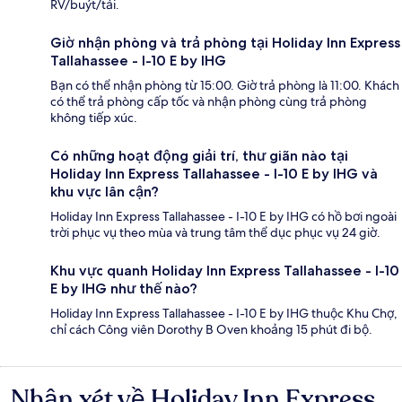
RV/buýt/tải.
Giờ nhận phòng và trả phòng tại Holiday Inn Express
Tallahassee - I-10 E by IHG
Bạn có thể nhận phòng từ 15:00. Giờ trả phòng là 11:00. Khách
có thể trả phòng cấp tốc và nhận phòng cùng trả phòng
không tiếp xúc.
Có những hoạt động giải trí, thư giãn nào tại
Holiday Inn Express Tallahassee - I-10 E by IHG và
khu vực lân cận?
Holiday Inn Express Tallahassee - I-10 E by IHG có hồ bơi ngoài
trời phục vụ theo mùa và trung tâm thể dục phục vụ 24 giờ.
Khu vực quanh Holiday Inn Express Tallahassee - I-10
E by IHG như thế nào?
Holiday Inn Express Tallahassee - I-10 E by IHG thuộc Khu Chợ,
chỉ cách Công viên Dorothy B Oven khoảng 15 phút đi bộ.
Nhận xét về Holiday Inn Express
Nhận