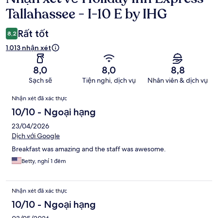
xét
Tallahassee - I-10 E by IHG
Rất tốt
8,2
1.013 nhận xét
8,0
8,0
8,8
Sạch sẽ
Tiện nghi, dịch vụ
Nhân viên & dịch vụ
Nhận
Nhận xét đã xác thực
xét
10/10 - Ngoại hạng
23/04/2026
Dịch với Google
Breakfast was amazing and the staff was awesome.
Betty, nghỉ 1 đêm
Nhận xét đã xác thực
10/10 - Ngoại hạng