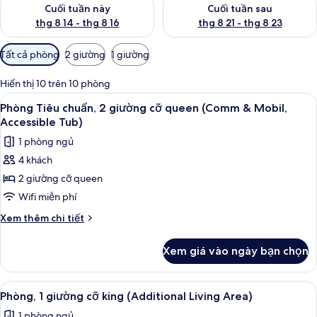
Kiểm tra lượng phòng cuối tuần này từ thg 8 14 - thg 8 16
Kiểm tra lượng phòng cuối tuần
Cuối tuần này
Cuối tuần sau
thg 8 14 - thg 8 16
thg 8 21 - thg 8 23
Bộ
Tất cả phòng
2 giường
1 giường
lọc
có
Hiển thị 10 trên 10 phòng
thể
Xem
Bộ đồ giường cao cấp, két bảo mật t
6
Phòng Tiêu chuẩn, 2 giường cỡ queen (Comm & Mobil,
dùng
tất
Accessible Tub)
để
cả
lọc
1 phòng ngủ
ảnh
tìm
4 khách
Phòng
phòng
2 giường cỡ queen
Tiêu
chuẩn,
Wifi miễn phí
2
Chi
Xem thêm chi tiết
giường
tiết
khác
cỡ
Xem giá vào ngày bạn chọn
của
queen
Phòng
(Comm
Tiêu
Xem
Phòng, 1 giường cỡ king (Additional Liv
6
&
chuẩn,
Phòng, 1 giường cỡ king (Additional Living Area)
tất
2
Mobil,
1 phòng ngủ