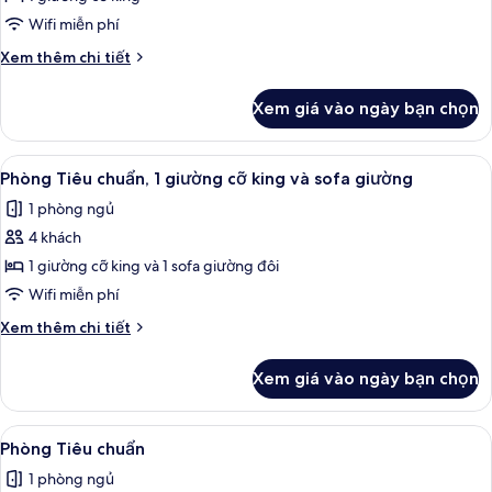
(Mobility,
Tiêu
Accessible
Wifi miễn phí
Tub)
chuẩn,
Chi
Xem thêm chi tiết
1
tiết
giường
khác
Xem giá vào ngày bạn chọn
của
cỡ
Phòng
king
Tiêu
Xem
Phòng Tiêu chuẩn, 1 giường cỡ king và
(leisure)
6
chuẩn,
Phòng Tiêu chuẩn, 1 giường cỡ king và sofa giường
tất
1
1 phòng ngủ
giường
cả
cỡ
4 khách
ảnh
king
Phòng
1 giường cỡ king và 1 sofa giường đôi
(leisure)
Tiêu
Wifi miễn phí
chuẩn,
Chi
Xem thêm chi tiết
1
tiết
giường
khác
Xem giá vào ngày bạn chọn
của
cỡ
Phòng
king
Tiêu
Xem
Bộ đồ giường cao cấp, két bảo mật t
và
9
chuẩn,
Phòng Tiêu chuẩn
tất
1
sofa
1 phòng ngủ
giường
cả