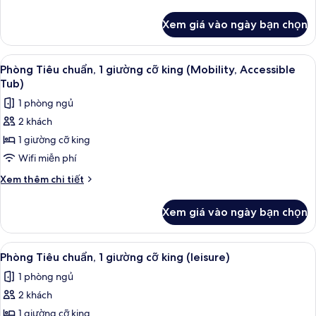
giường
tiết
khác
cỡ
Xem giá vào ngày bạn chọn
của
king
Phòng
(Mobility,
Tiêu
Xem
Bộ đồ giường cao cấp, két bảo mật t
7
Roll
chuẩn,
Phòng Tiêu chuẩn, 1 giường cỡ king (Mobility, Accessible
tất
1
In
Tub)
giường
cả
Shower)
1 phòng ngủ
cỡ
ảnh
king
2 khách
Phòng
(Mobility,
1 giường cỡ king
Tiêu
Roll
In
chuẩn,
Wifi miễn phí
Shower)
1
Chi
Xem thêm chi tiết
giường
tiết
khác
cỡ
Xem giá vào ngày bạn chọn
của
king
Phòng
(Mobility,
Tiêu
Xem
Bộ đồ giường cao cấp, két bảo mật t
7
Accessible
chuẩn,
Phòng Tiêu chuẩn, 1 giường cỡ king (leisure)
tất
1
Tub)
1 phòng ngủ
giường
cả
cỡ
2 khách
ảnh
king
Phòng
1 giường cỡ king