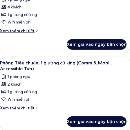
giường
cả
Accessible
cỡ
4 khách
ảnh
Tub)
queen
Phòng,
1 giường cỡ king
(Comm
1
&
Wifi miễn phí
Mobil,
giường
Chi
Xem thêm chi tiết
Accessible
cỡ
tiết
Tub)
king
khác
Xem giá vào ngày bạn chọn
của
(Additional
Phòng,
Living
1
Xem
Bộ đồ giường cao cấp, két bảo mật t
Area)
7
giường
Phòng Tiêu chuẩn, 1 giường cỡ king (Comm & Mobil,
tất
cỡ
Accessible Tub)
king
cả
1 phòng ngủ
(Additional
ảnh
Living
2 khách
Phòng
Area)
1 giường cỡ king
Tiêu
chuẩn,
Wifi miễn phí
1
Chi
Xem thêm chi tiết
giường
tiết
khác
cỡ
Xem giá vào ngày bạn chọn
của
king
Phòng