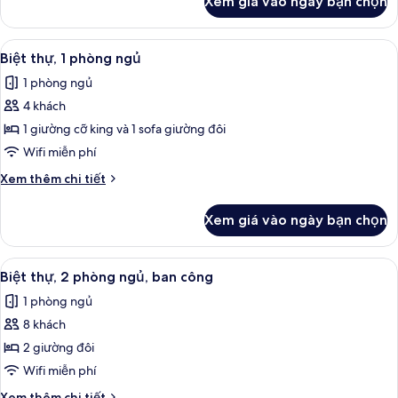
Xem giá vào ngày bạn chọn
của
ban
Biệt
công
thự,
Xem
TV màn hình phẳng, đầu đĩa DVD, bà
3
1
Biệt thự, 1 phòng ngủ
tất
phòng
1 phòng ngủ
ngủ,
cả
ban
4 khách
ảnh
công
Biệt
1 giường cỡ king và 1 sofa giường đôi
thự,
Wifi miễn phí
1
Chi
Xem thêm chi tiết
phòng
tiết
ngủ
khác
Xem giá vào ngày bạn chọn
của
Biệt
thự,
Xem
Bộ trải giường bằng vải cotton Ai Cập,
4
1
Biệt thự, 2 phòng ngủ, ban công
tất
phòng
1 phòng ngủ
ngủ
cả
8 khách
ảnh
Biệt
2 giường đôi
thự,
Wifi miễn phí
2
Chi
Xem thêm chi tiết