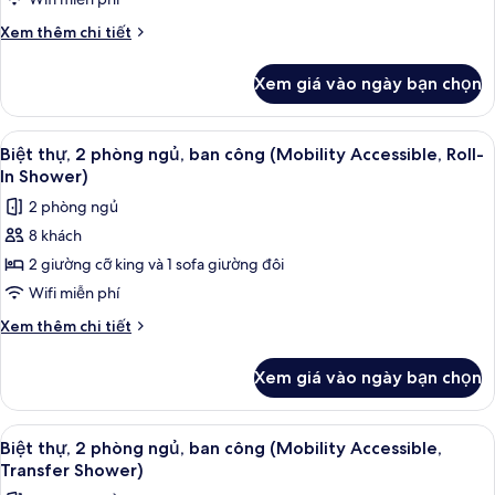
Biệt
(Mobility
Shower)
thự,
Accessible,
Chi
Xem thêm chi tiết
Roll-
2
tiết
In
khác
phòng
Xem giá vào ngày bạn chọn
Shower)
của
ngủ,
Biệt
ban
thự,
Xem
TV màn hình phẳng, đầu đĩa DVD, bà
12
công
2
Biệt thự, 2 phòng ngủ, ban công (Mobility Accessible, Roll-
tất
phòng
(Hearing
In Shower)
ngủ,
cả
Accessible)
2 phòng ngủ
ban
ảnh
công
8 khách
Biệt
(Hearing
2 giường cỡ king và 1 sofa giường đôi
thự,
Accessible)
2
Wifi miễn phí
phòng
Chi
Xem thêm chi tiết
ngủ,
tiết
khác
ban
Xem giá vào ngày bạn chọn
của
công
Biệt
(Mobility
thự,
Xem
TV màn hình phẳng, đầu đĩa DVD, bà
12
Accessible,
2
Biệt thự, 2 phòng ngủ, ban công (Mobility Accessible,
tất
phòng
Roll-
Transfer Shower)
ngủ,
cả