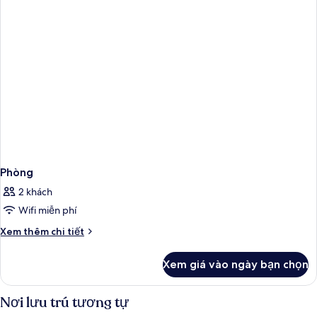
Phòng
2 khách
Wifi miễn phí
Chi
Xem thêm chi tiết
tiết
khác
Xem giá vào ngày bạn chọn
của
Phòng
Nơi lưu trú tương tự