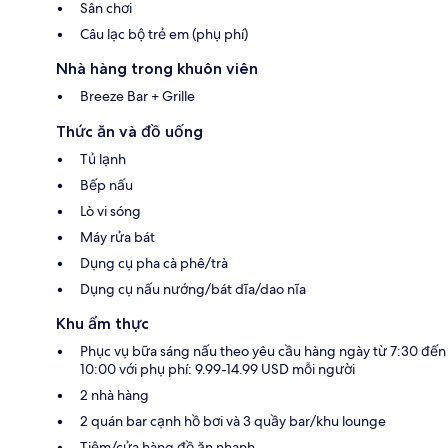
Sân chơi
Câu lạc bộ trẻ em (phụ phí)
Nhà hàng trong khuôn viên
Breeze Bar + Grille
Thức ăn và đồ uống
Tủ lạnh
Bếp nấu
Lò vi sóng
Máy rửa bát
Dụng cụ pha cà phê/trà
Dụng cụ nấu nướng/bát dĩa/dao nĩa
Khu ẩm thực
Phục vụ bữa sáng nấu theo yêu cầu hàng ngày từ 7:30 đến
10:00 với phụ phí: 9.99-14.99 USD mỗi người
2 nhà hàng
2 quán bar cạnh hồ bơi và 3 quầy bar/khu lounge
Tiệm/cửa hàng đồ ăn nhanh