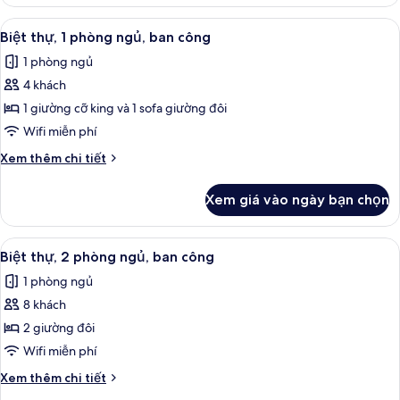
Biệt
công
thự,
Xem
TV màn hình phẳng, đầu đĩa DVD, bà
7
2
Biệt thự, 1 phòng ngủ, ban công
tất
phòng
1 phòng ngủ
ngủ,
cả
ban
4 khách
ảnh
công
Biệt
1 giường cỡ king và 1 sofa giường đôi
thự,
Wifi miễn phí
1
Chi
Xem thêm chi tiết
phòng
tiết
ngủ,
khác
Xem giá vào ngày bạn chọn
của
ban
Biệt
công
thự,
Xem
TV màn hình phẳng, đầu đĩa DVD, bà
5
1
Biệt thự, 2 phòng ngủ, ban công
tất
phòng
1 phòng ngủ
ngủ,
cả
ban
8 khách
ảnh
công
Biệt
2 giường đôi
thự,
Wifi miễn phí
2
Chi
Xem thêm chi tiết
phòng
tiết