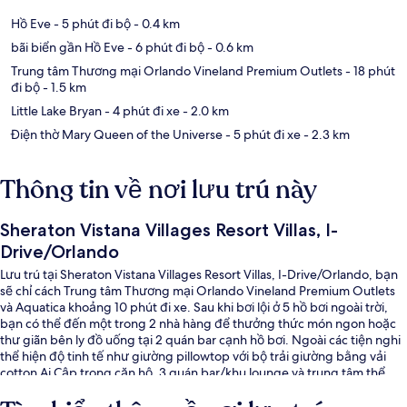
Hồ Eve
- 5 phút đi bộ
- 0.4 km
bãi biển gần Hồ Eve
- 6 phút đi bộ
- 0.6 km
Trung tâm Thương mại Orlando Vineland Premium Outlets
- 18 phút
đi bộ
- 1.5 km
Little Lake Bryan
- 4 phút đi xe
- 2.0 km
Điện thờ Mary Queen of the Universe
- 5 phút đi xe
- 2.3 km
Thông tin về nơi lưu trú này
Sheraton Vistana Villages Resort Villas, I-
Drive/Orlando
Lưu trú tại Sheraton Vistana Villages Resort Villas, I-Drive/Orlando, bạn
sẽ chỉ cách Trung tâm Thương mại Orlando Vineland Premium Outlets
và Aquatica khoảng 10 phút đi xe. Sau khi bơi lội ở 5 hồ bơi ngoài trời,
bạn có thể đến một trong 2 nhà hàng để thưởng thức món ngon hoặc
thư giãn bên ly đồ uống tại 2 quán bar cạnh hồ bơi. Ngoài các tiện nghi
thể hiện độ tinh tế như giường pillowtop với bộ trải giường bằng vải
cotton Ai Cập trong căn hộ, 3 quán bar/khu lounge và trung tâm thể
thao phục vụ 24 giờ cũng là những điểm nhấn khác không thể bỏ qua.
Hồ bơi và nhân viên nhiệt tình là những điều ghi dấu ấn trong lòng du