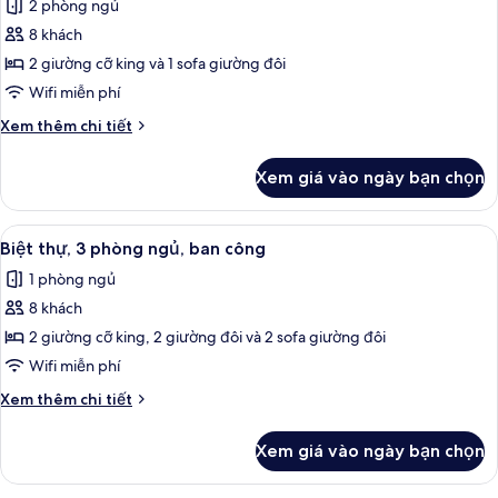
In
2 phòng ngủ
ban
ảnh
Shower)
công
8 khách
Biệt
(Mobility
2 giường cỡ king và 1 sofa giường đôi
thự,
Accessible,
Roll-
2
Wifi miễn phí
In
phòng
Chi
Xem thêm chi tiết
Shower)
ngủ,
tiết
khác
ban
Xem giá vào ngày bạn chọn
của
công
Biệt
(Mobility
thự,
Xem
TV màn hình phẳng, đầu đĩa DVD, bà
5
Accessible,
2
Biệt thự, 3 phòng ngủ, ban công
tất
phòng
Transfer
1 phòng ngủ
ngủ,
cả
Shower)
ban
8 khách
ảnh
công
Biệt
2 giường cỡ king, 2 giường đôi và 2 sofa giường đôi
(Mobility
thự,
Accessible,
Wifi miễn phí
Transfer
3
Chi
Xem thêm chi tiết
Shower)
phòng
tiết
ngủ,
khác
Xem giá vào ngày bạn chọn
của
ban
Biệt
công
thự,