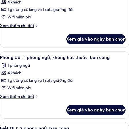
Smoking
4 khách
ảnh
1
1 giường cỡ king và 1 sofa giường đôi
Bedroom
Wifi miễn phí
Smaller
Chi
Xem thêm chi tiết
Villa
tiết
with
khác
Xem giá vào ngày bạn chọn
của
Balcony
1
Bedroom
Xem
TV màn hình phẳng, đầu đĩa DVD, bà
9
Smaller
Phòng đôi, 1 phòng ngủ, không hút thuốc, ban công
tất
Villa
1 phòng ngủ
with
cả
Balcony
4 khách
ảnh
Phòng
1 giường cỡ king và 1 sofa giường đôi
đôi,
Wifi miễn phí
1
Chi
Xem thêm chi tiết
phòng
tiết
ngủ,
khác
Xem giá vào ngày bạn chọn
của
không
Phòng
hút
đôi,
Xem
TV màn hình phẳng, đầu đĩa DVD, bà
thuốc,
11
1
Biệt thự, 2 phòng ngủ, ban công