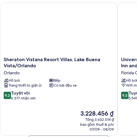
Sheraton Vistana Resort Villas, Lake Buena Vista/Orlando
Universa
Sheraton
Universa
Sheraton Vistana Resort Villas, Lake Buena
Univer
Vistana
Endless
Vista/Orlando
Inn and
Resort
Summer
Orlando
Florida 
Villas,
Resort
Lake
Hồ bơi
Bếp
-
Hồ bơ
Trang thiết bị giặt ủi
Có bãi đậu xe
Wifi m
Buena
Docksid
Vista/Orlando
Inn
9.2
9.2
Tuyệt vời
Tuyệ
9,2
9,2
Orlando
and
trên
trên
6.377 nhận xét
5.54
Suites
10,
10,
Florida
Tuyệt
Tuyệt
Giá
3.228.456 ₫
Center
vời,
vời,
hiện
Tổng 3.632.014 ₫
6.377
5.541
tại
bao gồm thuế & phí
nhận
nhận
là
07/09 - 08/09
xét
xét
3.228.456 ₫