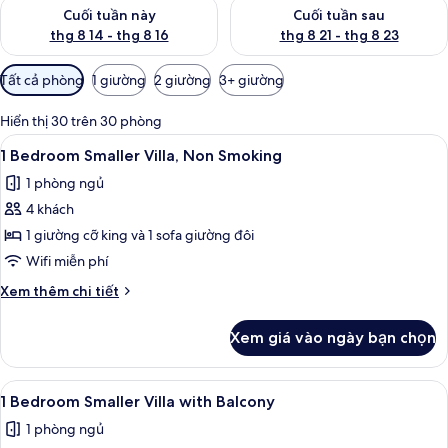
Kiểm tra lượng phòng cuối tuần này từ thg 8 14 - thg 8 16
Kiểm tra lượng phòng cuối tuần
Cuối tuần này
Cuối tuần sau
thg 8 14 - thg 8 16
thg 8 21 - thg 8 23
Bộ
Tất cả phòng
1 giường
2 giường
3+ giường
lọc
có
Hiển thị 30 trên 30 phòng
thể
Xem
TV màn hình phẳng, đầu đĩa DVD, bà
7
1 Bedroom Smaller Villa, Non Smoking
dùng
tất
để
1 phòng ngủ
cả
lọc
4 khách
ảnh
tìm
1
1 giường cỡ king và 1 sofa giường đôi
phòng
Bedroom
Wifi miễn phí
Smaller
Chi
Xem thêm chi tiết
Villa,
tiết
Non
khác
Xem giá vào ngày bạn chọn
của
Smoking
1
Bedroom
Xem
1 Bedroom Smaller Villa with Balcony
3
Smaller
1 Bedroom Smaller Villa with Balcony
tất
Villa,
1 phòng ngủ
Non
cả