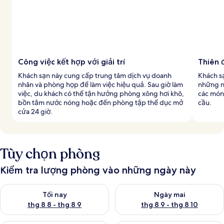
Công việc kết hợp với giải trí
Thiên 
Khách sạn này cung cấp trung tâm dịch vụ doanh
Khách sạ
nhân và phòng họp để làm việc hiệu quả. Sau giờ làm
những n
việc, du khách có thể tận hưởng phòng xông hơi khô,
các món
bồn tắm nước nóng hoặc đến phòng tập thể dục mở
cầu.
cửa 24 giờ.
Tùy chọn phòng
Kiểm tra lượng phòng vào những ngày này
Kiểm tra lượng phòng tối nay từ thg 8 8 - thg 8 9
Kiểm tra lượng phòng ngày mai
Tối nay
Ngày mai
thg 8 8 - thg 8 9
thg 8 9 - thg 8 10