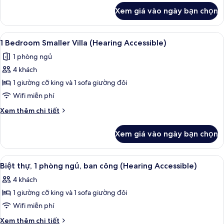
ngủ,
khác
Xem giá vào ngày bạn chọn
của
ban
Biệt
công
thự,
Xem
TV màn hình phẳng, đầu đĩa DVD, bà
5
2
1 Bedroom Smaller Villa (Hearing Accessible)
tất
phòng
1 phòng ngủ
ngủ,
cả
ban
4 khách
ảnh
công
1
1 giường cỡ king và 1 sofa giường đôi
Bedroom
Wifi miễn phí
Smaller
Chi
Xem thêm chi tiết
Villa
tiết
(Hearing
khác
Xem giá vào ngày bạn chọn
của
Accessible)
1
Bedroom
Xem
TV màn hình phẳng, đầu đĩa DVD, bà
9
Smaller
Biệt thự, 1 phòng ngủ, ban công (Hearing Accessible)
tất
Villa
4 khách
(Hearing
cả
Accessible)
1 giường cỡ king và 1 sofa giường đôi
ảnh
Biệt
Wifi miễn phí
thự,
Chi
Xem thêm chi tiết