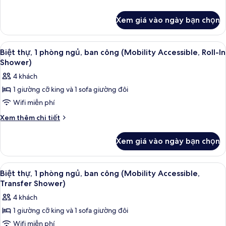
1
tiết
khác
phòng
Xem giá vào ngày bạn chọn
của
ngủ,
Biệt
ban
thự,
Xem
TV màn hình phẳng, đầu đĩa DVD, bà
7
công
1
Biệt thự, 1 phòng ngủ, ban công (Mobility Accessible, Roll-In
tất
phòng
(Hearing
Shower)
ngủ,
cả
Accessible)
4 khách
ban
ảnh
công
1 giường cỡ king và 1 sofa giường đôi
Biệt
(Hearing
Wifi miễn phí
thự,
Accessible)
1
Chi
Xem thêm chi tiết
tiết
phòng
khác
ngủ,
Xem giá vào ngày bạn chọn
của
ban
Biệt
công
thự,
Xem
TV màn hình phẳng, đầu đĩa DVD, bà
8
1
(Mobility
Biệt thự, 1 phòng ngủ, ban công (Mobility Accessible,
tất
phòng
Transfer Shower)
Accessible,
ngủ,
cả
Roll-
4 khách
ban
ảnh
In
công
1 giường cỡ king và 1 sofa giường đôi
Biệt
(Mobility
Shower)
Wifi miễn phí
thự,
Accessible,