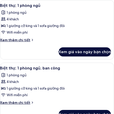
Xem
TV màn hình phẳng, đầu đĩa DVD, bà
2
3
Biệt thự, 1 phòng ngủ
tất
phòng
1 phòng ngủ
ngủ,
cả
ban
4 khách
ảnh
công
Biệt
1 giường cỡ king và 1 sofa giường đôi
thự,
Wifi miễn phí
1
Chi
Xem thêm chi tiết
phòng
tiết
ngủ
khác
Xem giá vào ngày bạn chọn
của
Biệt
thự,
Xem
TV màn hình phẳng, đầu đĩa DVD, bà
5
1
Biệt thự, 1 phòng ngủ, ban công
tất
phòng
1 phòng ngủ
ngủ
cả
4 khách
ảnh
Biệt
1 giường cỡ king và 1 sofa giường đôi
thự,
Wifi miễn phí
1
Chi
Xem thêm chi tiết
phòng
tiết
ngủ,
khác