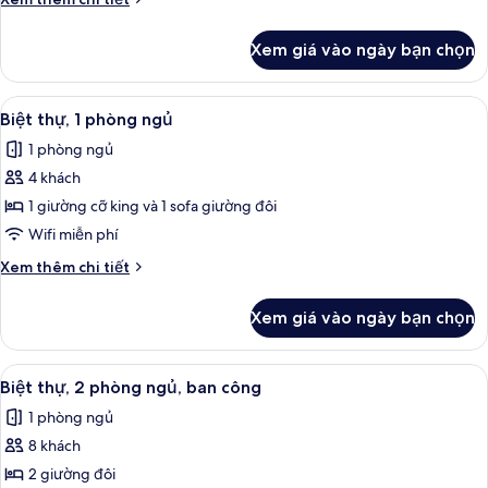
phòng
tiết
ngủ,
khác
Xem giá vào ngày bạn chọn
của
ban
Biệt
công
thự,
Xem
TV màn hình phẳng, đầu đĩa DVD, bà
3
2
Biệt thự, 1 phòng ngủ
tất
phòng
1 phòng ngủ
ngủ,
cả
ban
4 khách
ảnh
công
Biệt
1 giường cỡ king và 1 sofa giường đôi
thự,
Wifi miễn phí
1
Chi
Xem thêm chi tiết
phòng
tiết
ngủ
khác
Xem giá vào ngày bạn chọn
của
Biệt
thự,
Xem
TV màn hình phẳng, đầu đĩa DVD, bà
5
1
Biệt thự, 2 phòng ngủ, ban công
tất
phòng
1 phòng ngủ
ngủ
cả
8 khách
ảnh
Biệt
2 giường đôi