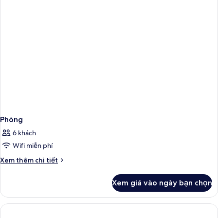
Phòng
6 khách
Wifi miễn phí
Chi
Xem thêm chi tiết
tiết
khác
Xem giá vào ngày bạn chọn
của
Phòng