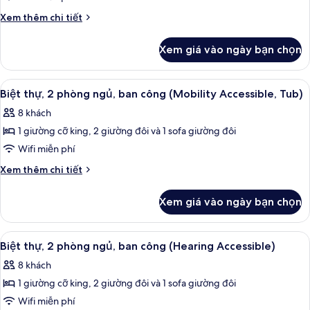
Roll-
1
Chi
Xem thêm chi tiết
In
tiết
phòng
Shower)
khác
ngủ,
Xem giá vào ngày bạn chọn
của
ban
Biệt
công
thự,
Xem
Bộ trải giường bằng vải cotton Ai Cập,
11
1
(Mobility
Biệt thự, 2 phòng ngủ, ban công (Mobility Accessible, Tub)
tất
phòng
Accessible,
8 khách
ngủ,
cả
Transfer
ban
1 giường cỡ king, 2 giường đôi và 1 sofa giường đôi
ảnh
Shower)
công
Biệt
Wifi miễn phí
(Mobility
thự,
Accessible,
Chi
Xem thêm chi tiết
Transfer
2
tiết
Shower)
khác
phòng
Xem giá vào ngày bạn chọn
của
ngủ,
Biệt
ban
thự,
Xem
Bộ trải giường bằng vải cotton Ai Cập,
13
công
2
Biệt thự, 2 phòng ngủ, ban công (Hearing Accessible)
tất
phòng
(Mobility
8 khách
ngủ,
cả
Accessible,
ban
1 giường cỡ king, 2 giường đôi và 1 sofa giường đôi
ảnh
Tub)
công
Biệt
Wifi miễn phí
(Mobility