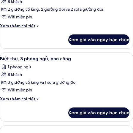
ban
8 khách
ảnh
công
Biệt
2 giường cỡ king, 2 giường đôi và 2 sofa giường đôi
thự,
Wifi miễn phí
3
Chi
Xem thêm chi tiết
phòng
tiết
ngủ,
khác
Xem giá vào ngày bạn chọn
của
ban
Biệt
công
thự,
Xem
TV màn hình phẳng, đầu đĩa DVD, bà
6
3
Biệt thự, 3 phòng ngủ, ban công
tất
phòng
1 phòng ngủ
ngủ,
cả
ban
8 khách
ảnh
công
Biệt
3 giường cỡ king và 1 sofa giường đôi
thự,
Wifi miễn phí
3
Chi
Xem thêm chi tiết
phòng
tiết
ngủ,
khác
Xem giá vào ngày bạn chọn
của
ban
Biệt
công
thự,
3