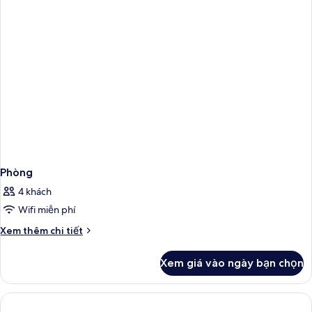
phòng
ngủ,
ban
công
Phòng
4 khách
Wifi miễn phí
Chi
Xem thêm chi tiết
tiết
khác
Xem giá vào ngày bạn chọn
của
Phòng