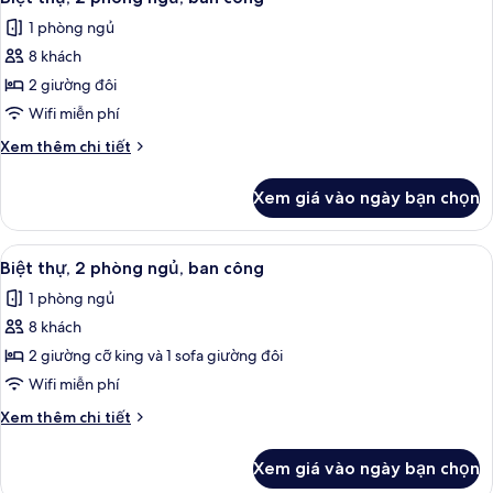
tất
phòng
ban
1 phòng ngủ
ngủ,
cả
công
không
8 khách
ảnh
hút
Biệt
2 giường đôi
thuốc,
thự,
ban
Wifi miễn phí
công
2
Chi
Xem thêm chi tiết
phòng
tiết
ngủ,
khác
Xem giá vào ngày bạn chọn
của
ban
Biệt
công
thự,
Xem
TV màn hình phẳng, đầu đĩa DVD, bà
13
2
Biệt thự, 2 phòng ngủ, ban công
tất
phòng
1 phòng ngủ
ngủ,
cả
ban
8 khách
ảnh
công
Biệt
2 giường cỡ king và 1 sofa giường đôi
thự,
Wifi miễn phí
2
Chi
Xem thêm chi tiết
phòng
tiết
ngủ,
khác
Xem giá vào ngày bạn chọn
của
ban