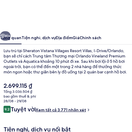
Sheraton
Vistana
Villages
Resort
ước
Tiếp
Villas,
81+
Tổng quan
Tiện nghi, dịch vụ
Địa điểm
Giá
Chính sách
I-
Lưu trú tại Sheraton Vistana Villages Resort Villas, I-Drive/Orlando,
Drive/Orlando
bạn sẽ chỉ cách Trung tâm Thương mại Orlando Vineland Premium
Outlets và Aquatica khoảng 10 phút đi xe. Sau khi bơi lội ở 5 hồ bơi
ngoài trời, bạn có thể đến một trong 2 nhà hàng để thưởng thức
món ngon hoặc thư giãn bên ly đồ uống tại 2 quán bar cạnh hồ bơi.
Ngoài các tiện nghi thể hiện độ tinh tế như giường pillowtop với bộ
trải giường bằng vải cotton Ai Cập trong căn hộ, 3 quán bar/khu
Giá
2.699.115 ₫
lounge và trung tâm thể thao phục vụ 24 giờ cũng là những điểm
hiện
Tổng 3.036.504 ₫
nhấn khác không thể bỏ qua. Hồ bơi và nhân viên nhiệt tình là
tại
bao gồm thuế & phí
những điều ghi dấu ấn trong lòng du khách.
5 hồ bơi ngoài trời, lều miễn phí, dù/
là
28/08 - 29/08
2.699.115 ₫
Nhận
Tuyệt vời
9,2
Xem tất cả 3.771 nhận xét
9,2 trên 10,
xét
Tiện nghi, dịch vụ nổi bật