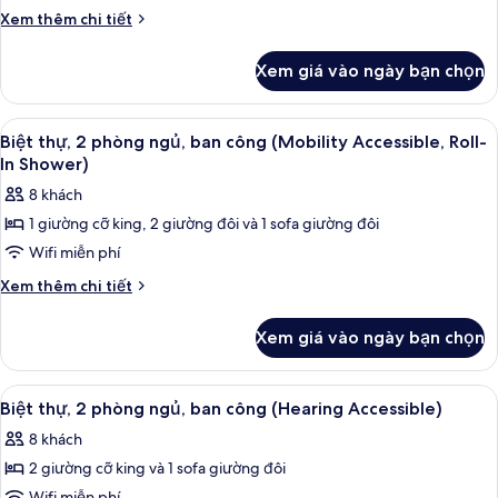
thự,
Accessible,
Chi
Xem thêm chi tiết
Tub)
2
tiết
khác
phòng
Xem giá vào ngày bạn chọn
của
ngủ,
Biệt
ban
thự,
Xem
Bộ trải giường bằng vải cotton Ai Cập,
11
công
2
Biệt thự, 2 phòng ngủ, ban công (Mobility Accessible, Roll-
tất
phòng
(Hearing
In Shower)
ngủ,
cả
Accessible)
8 khách
ban
ảnh
công
1 giường cỡ king, 2 giường đôi và 1 sofa giường đôi
Biệt
(Hearing
Wifi miễn phí
thự,
Accessible)
2
Chi
Xem thêm chi tiết
tiết
phòng
khác
ngủ,
Xem giá vào ngày bạn chọn
của
ban
Biệt
công
thự,
Xem
TV màn hình phẳng, đầu đĩa DVD, bà
12
2
(Mobility
Biệt thự, 2 phòng ngủ, ban công (Hearing Accessible)
tất
phòng
Accessible,
8 khách
ngủ,
cả
Roll-
ban
2 giường cỡ king và 1 sofa giường đôi
ảnh
In
công
Wifi miễn phí