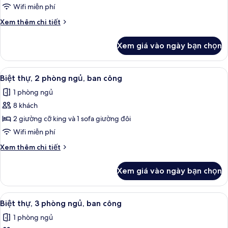
thự,
Wifi miễn phí
2
Chi
Xem thêm chi tiết
phòng
tiết
ngủ,
khác
Xem giá vào ngày bạn chọn
của
ban
Biệt
công
thự,
Xem
TV màn hình phẳng, đầu đĩa DVD, bà
7
2
Biệt thự, 2 phòng ngủ, ban công
tất
phòng
1 phòng ngủ
ngủ,
cả
ban
8 khách
ảnh
công
Biệt
2 giường cỡ king và 1 sofa giường đôi
thự,
Wifi miễn phí
2
Chi
Xem thêm chi tiết
phòng
tiết
ngủ,
khác
Xem giá vào ngày bạn chọn
của
ban
Biệt
công
thự,
Xem
Bộ trải giường bằng vải cotton Ai Cập,
7
2
Biệt thự, 3 phòng ngủ, ban công
tất
phòng
1 phòng ngủ
ngủ,
cả