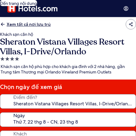
Đến trang nội dung
Xem tất cả nơi lưu trú
Khách sạn căn hộ
Sheraton Vistana Villages Resort
Villas, I-Drive/Orlando
Nơi
lưu
Khách sạn căn hộ phù hợp cho khách gia đình với 2 nhà hàng, gần
trú
Trung tâm Thương mại Orlando Vineland Premium Outlets
4.0
sao
Chọn ngày để xem giá
Điểm đến?
Ngày
Khách