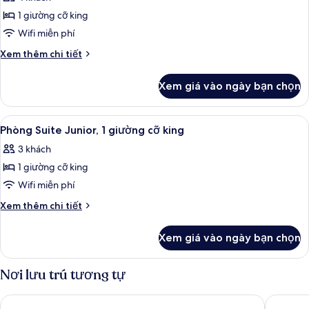
giường
cả
cỡ
1 giường cỡ king
ảnh
king
Phòng
Wifi miễn phí
Suite,
Chi
Xem thêm chi tiết
1
tiết
khác
phòng
Xem giá vào ngày bạn chọn
của
ngủ
Phòng
Suite,
Xem
Phòng Suite Junior, 1 giường cỡ king 
9
1
Phòng Suite Junior, 1 giường cỡ king
tất
phòng
3 khách
ngủ
cả
1 giường cỡ king
ảnh
Phòng
Wifi miễn phí
Suite
Chi
Xem thêm chi tiết
Junior,
tiết
khác
1
Xem giá vào ngày bạn chọn
của
giường
Phòng
cỡ
Suite
Nơi lưu trú tương tự
king
Junior,
1
Hilton St. Petersburg Carillon Park
Holiday 
giường