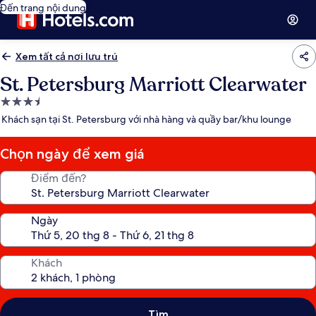
Đến trang nội dung
Xem tất cả nơi lưu trú
St. Petersburg Marriott Clearwater
Nơi
lưu
Khách sạn tại St. Petersburg với nhà hàng và quầy bar/khu lounge
trú
3.5
Chọn ngày để xem giá
sao
Điểm đến?
Ngày
Khách
Tìm