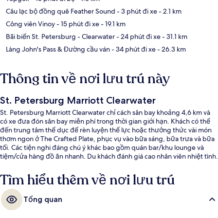
Câu lạc bộ đồng quê Feather Sound
- 3 phút đi xe
- 2.1 km
Công viên Vinoy
- 15 phút đi xe
- 19.1 km
Bãi biển St. Petersburg - Clearwater
- 24 phút đi xe
- 31.1 km
Làng John's Pass & Đường cầu ván
- 34 phút đi xe
- 26.3 km
Thông tin về nơi lưu trú này
St. Petersburg Marriott Clearwater
St. Petersburg Marriott Clearwater chỉ cách sân bay khoảng 4,6 km và
có xe đưa đón sân bay miễn phí trong thời gian giới hạn. Khách có thể
đến trung tâm thể dục để rèn luyện thể lực hoặc thưởng thức vài món
thơm ngon ở The Crafted Plate, phục vụ vào bữa sáng, bữa trưa và bữa
tối. Các tiện nghi đáng chú ý khác bao gồm quán bar/khu lounge và
tiệm/cửa hàng đồ ăn nhanh. Du khách đánh giá cao nhân viên nhiệt tình.
Tìm hiểu thêm về nơi lưu trú
Tổng quan