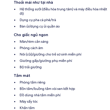
Thoải mái như tại nhà
Hệ thống sưởi (điều hòa trung tâm) và máy điều hòa nhiệt
độ
Dụng cụ pha cà phê/trà
Bàn ủi/dụng cụ ủi quần áo
Cho giấc ngủ ngon
Màn/rèm cản sáng
Phòng cách âm
Nôi (cũi)/giường cho trẻ sơ sinh miễn phí
Giường gấp/giường phụ miễn phí
Bộ trải giường
Tắm mát
Phòng tắm riêng
Bồn tắm/buồng tắm vòi sen kết hợp
Đồ dùng nhà tắm miễn phí
Máy sấy tóc
Khăn tắm