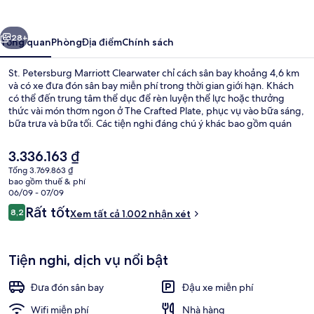
Marriott
Clearwater
ước
Tiếp
28+
Tổng quan
Phòng
Địa điểm
Chính sách
St. Petersburg Marriott Clearwater chỉ cách sân bay khoảng 4,6 km
và có xe đưa đón sân bay miễn phí trong thời gian giới hạn. Khách
có thể đến trung tâm thể dục để rèn luyện thể lực hoặc thưởng
thức vài món thơm ngon ở The Crafted Plate, phục vụ vào bữa sáng,
bữa trưa và bữa tối. Các tiện nghi đáng chú ý khác bao gồm quán
bar/khu lounge và tiệm/cửa hàng đồ ăn nhanh. Du khách đánh giá
cao nhân viên nhiệt tình.
Giá
3.336.163 ₫
hiện
Tổng 3.769.863 ₫
tại
bao gồm thuế & phí
Ngoại thất
là
06/09 - 07/09
3.336.163 ₫
Nhận
Rất tốt
8,2
Xem tất cả 1.002 nhận xét
8,2 trên 10,
xét
Tiện nghi, dịch vụ nổi bật
Đưa đón sân bay
Đậu xe miễn phí
Wifi miễn phí
Nhà hàng