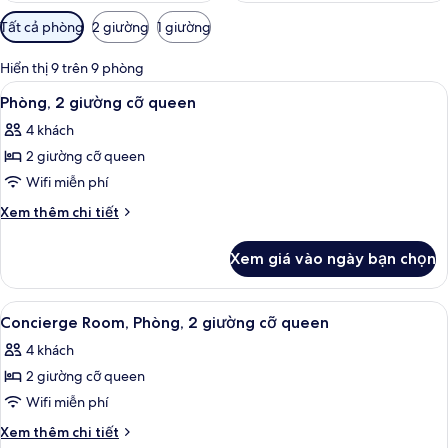
Bộ
Tất cả phòng
2 giường
1 giường
lọc
có
Hiển thị 9 trên 9 phòng
thể
Xem
Két bảo mật tại phòng, bàn, màn/rèm 
8
Phòng, 2 giường cỡ queen
dùng
tất
để
4 khách
cả
lọc
2 giường cỡ queen
ảnh
tìm
Phòng,
Wifi miễn phí
phòng
2
Chi
Xem thêm chi tiết
giường
tiết
khác
cỡ
Xem giá vào ngày bạn chọn
của
queen
Phòng,
2
Xem
Két bảo mật tại phòng, bàn, màn/rèm 
8
giường
Concierge Room, Phòng, 2 giường cỡ queen
tất
cỡ
4 khách
queen
cả
2 giường cỡ queen
ảnh
Concierge
Wifi miễn phí
Room,
Chi
Xem thêm chi tiết