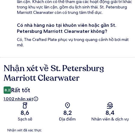
lân cận. Khách còn có thể tham gia các hoạt động giải trí khác
trong khu vực lân cận, gồm du lịch sinh thái. St. Petersburg
Marriott Clearwater còn có trung tâm thể dục.
Có nhà hàng nào tại khuôn viên hoặc gần St.
Petersburg Marriott Clearwater không?
Có, The Crafted Plate phục vụ trong quang cảnh hồ bơi mát
mẻ.
Nhận xét về St. Petersburg
Nhận
xét
Marriott Clearwater
Rất tốt
8,2
1.002 nhận xét
8,6
8,2
8,4
Sạch sẽ
Địa điểm
Nhân viên & dịch vụ
Nhận
Nhận xét đã xác thực