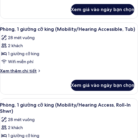
Phòng,
tiết
khác
2
Xem giá vào ngày bạn chọn
của
giường
Concierge
cỡ
Room,
Xem
Két bảo mật tại phòng, bàn, màn/rèm 
6
queen
Phòng,
Phòng, 1 giường cỡ king (Mobility/Hearing Accessible, Tub)
tất
2
28 mét vuông
giường
cả
cỡ
2 khách
ảnh
queen
Phòng,
1 giường cỡ king
1
Wifi miễn phí
giường
Chi
Xem thêm chi tiết
cỡ
tiết
king
khác
Xem giá vào ngày bạn chọn
của
(Mobility/Hearing
Phòng,
Accessible,
1
Xem
Két bảo mật tại phòng, bàn, màn/rèm 
Tub)
6
giường
Phòng, 1 giường cỡ king (Mobility/Hearing Access, Roll-In
tất
cỡ
Shwr)
king
cả
28 mét vuông
(Mobility/Hearing
ảnh
Accessible,
2 khách
Phòng,
Tub)
1 giường cỡ king
1