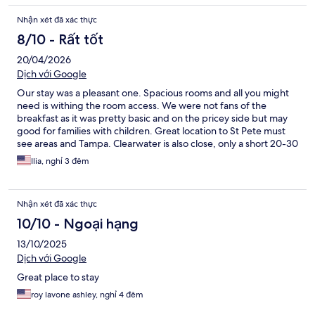
Nhận xét đã xác thực
8/10 - Rất tốt
20/04/2026
Dịch với Google
Our stay was a pleasant one. Spacious rooms and all you might
need is withing the room access. We were not fans of the
breakfast as it was pretty basic and on the pricey side but may
good for families with children. Great location to St Pete must
see areas and Tampa. Clearwater is also close, only a short 20-30
minutes away...ocean side!
Ilia, nghỉ 3 đêm
Nhận xét đã xác thực
10/10 - Ngoại hạng
13/10/2025
Dịch với Google
Great place to stay
roy lavone ashley, nghỉ 4 đêm