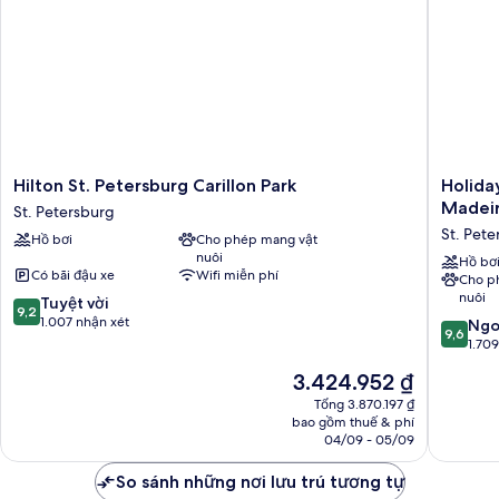
cỡ
king
Hilton
Holiday
Hilton St. Petersburg Carillon Park
Holiday
St.
Inn
Madeir
St. Petersburg
Petersburg
Express
St. Pete
Hồ bơi
Cho phép mang vật
Carillon
&
nuôi
Park
Suites
Hồ bơ
Có bãi đậu xe
Wifi miễn phí
Cho p
St.
St.
nuôi
9.2
Petersburg
Tuyệt vời
Petersb
9,2
trên
1.007 nhận xét
-
9.6
Ngo
9,6
10,
Madeira
trên
1.70
Tuyệt
Beach
10,
Giá
3.424.952 ₫
vời,
by
Ngoại
hiện
1.007
IHG
hạng,
Tổng 3.870.197 ₫
tại
nhận
bao gồm thuế & phí
St.
1.709
là
04/09 - 05/09
xét
Petersb
nhận
3.424.952 ₫
xét
So sánh những nơi lưu trú tương tự