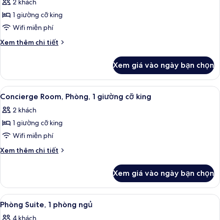
(Mobility/Hearing
2 khách
ảnh
Accessible,
Phòng,
1 giường cỡ king
Tub)
1
Wifi miễn phí
giường
Chi
Xem thêm chi tiết
cỡ
tiết
king
khác
Xem giá vào ngày bạn chọn
của
Phòng,
1
Xem
Két bảo mật tại phòng, bàn, màn/rèm 
7
giường
Concierge Room, Phòng, 1 giường cỡ king
tất
cỡ
2 khách
king
cả
1 giường cỡ king
ảnh
Concierge
Wifi miễn phí
Room,
Chi
Xem thêm chi tiết
Phòng,
tiết
khác
1
Xem giá vào ngày bạn chọn
của
giường
Concierge
cỡ
Room,
Xem
Phòng Suite, 1 phòng ngủ | Phòng khá
8
king
Phòng,
Phòng Suite, 1 phòng ngủ
tất
1
4 khách