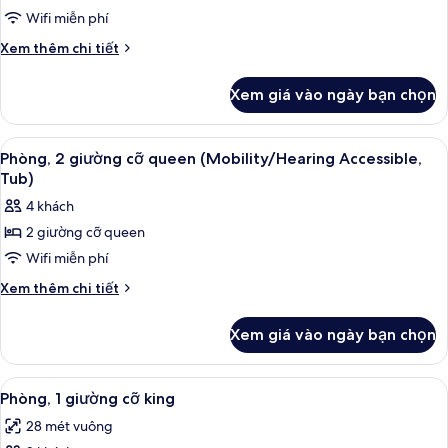
giường
Wifi miễn phí
cỡ
Chi
Xem thêm chi tiết
king
tiết
khác
(Mobility/Hearing
Xem giá vào ngày bạn chọn
của
Access,
Phòng,
Roll-
1
Xem
Két bảo mật tại phòng, bàn, màn/rèm 
6
In
giường
Phòng, 2 giường cỡ queen (Mobility/Hearing Accessible,
tất
cỡ
Shwr)
Tub)
king
cả
4 khách
(Mobility/Hearing
ảnh
Access,
2 giường cỡ queen
Phòng,
Roll-
Wifi miễn phí
2
In
Shwr)
giường
Chi
Xem thêm chi tiết
tiết
cỡ
khác
queen
Xem giá vào ngày bạn chọn
của
(Mobility/Hearing
Phòng,
Accessible,
2
Xem
Két bảo mật tại phòng, bàn, màn/rèm 
7
giường
Tub)
Phòng, 1 giường cỡ king
tất
cỡ
28 mét vuông
queen
cả