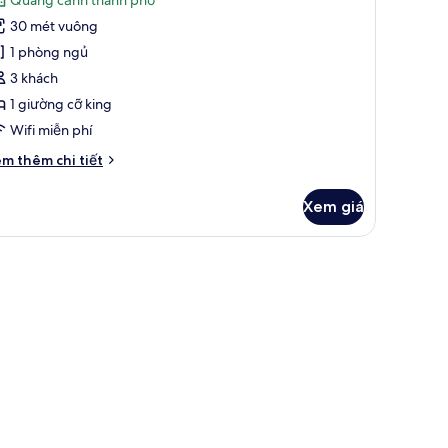
hòng
xét)
30 mét vuông
iêu
1 phòng ngủ
huẩn
3 khách
1 giường cỡ king
Wifi miễn phí
i
m thêm chi tiết
́t
ác
Xem giá
a
hòng
êu
uẩn