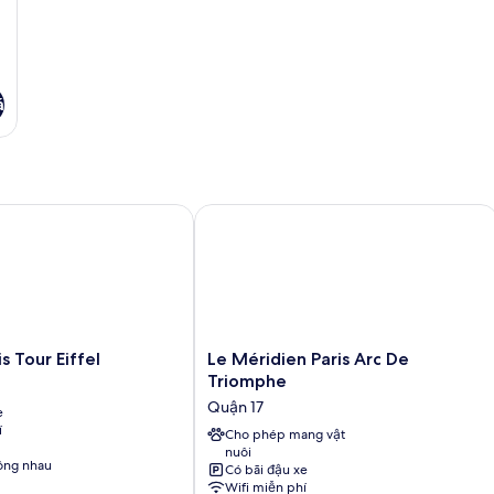
á
Tour Eiffel
Le Méridien Paris Arc De Triomphe
Le
s Tour Eiffel
Le Méridien Paris Arc De
Méridien
Triomphe
Paris
Quận 17
e
Arc
í
De
Cho phép mang vật
nuôi
Triomphe
ông nhau
Có bãi đậu xe
Quận
Wifi miễn phí