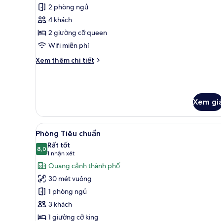
Căn
2 phòng ngủ
hộ
4 khách
(Triomphe)
2 giường cỡ queen
Wifi miễn phí
Chi
Xem thêm chi tiết
tiết
khác
của
Căn
Xem gi
hộ
(Triomphe)
Xem
Bộ đồ giường cao cấp, miniba
7
Phòng Tiêu chuẩn
tất
Rất tốt
cả
8,0
8,0 trên 10
(1
1 nhận xét
ảnh
nhận
Quang cảnh thành phố
Phòng
xét)
30 mét vuông
Tiêu
1 phòng ngủ
chuẩn
3 khách
1 giường cỡ king