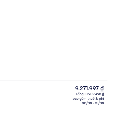
g nhà
Hồ bơi trong nhà
Giá
9.271.997 ₫
hiện
Tổng 10.909.498 ₫
tại
bao gồm thuế & phí
ng cao cấp, minibar, két bảo mật tại phòng, bàn
Quầy tiếp tân
là
30/08 - 31/08
9.271.997 ₫