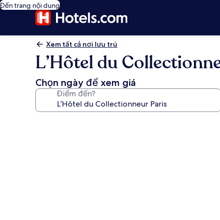
Đến trang nội dung
Xem tất cả nơi lưu trú
L’Hôtel du Collectionne
Chọn ngày để xem giá
Điểm đến?
Thư
viện
ảnh
về
L’Hôtel
du
Collectionneur