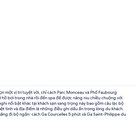
Hồ bơi tron
họn một vị trí tuyệt vời, chỉ cách Parc Monceau và Phố Faubourg
 ở hồ bơi trong nhà rồi đến spa để được nâng niu chiều chuộng với
hi nổi bật khác tại khách sạn sang trọng này bao gồm câu lạc bộ
Bộ đồ giườ
t tình và địa điểm là những điều ghi dấu ấn trong lòng du khách.
ãng đi bộ ngắn: cách Ga Courcelles 5 phút và Ga Saint-Philippe du