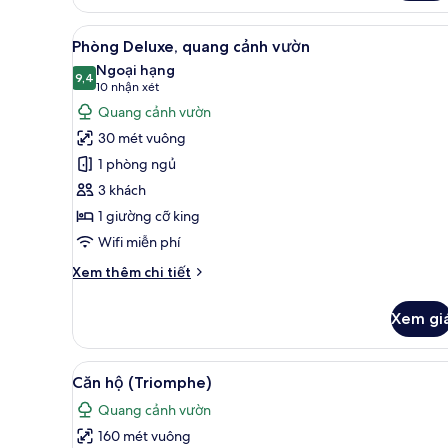
Xem
Phòng Deluxe, quang cảnh vườn 
5
Phòng Deluxe, quang cảnh vườn
tất
Ngoại hạng
cả
9,4
9,4 trên 10
(10
10 nhận xét
ảnh
nhận
Quang cảnh vườn
Phòng
xét)
30 mét vuông
Deluxe,
1 phòng ngủ
quang
3 khách
cảnh
1 giường cỡ king
vườn
Wifi miễn phí
Chi
Xem thêm chi tiết
tiết
khác
Xem gi
của
Phòng
Deluxe,
Xem
Căn hộ (Triomphe) | Bộ đồ giư
9
quang
Căn hộ (Triomphe)
tất
cảnh
Quang cảnh vườn
vườn
cả
160 mét vuông
ảnh