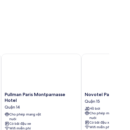
Pullman Paris Montparnasse Hotel
Novotel Paris Centre To
Pullman
Novotel
Pullman Paris Montparnasse
Novotel Paris Centre
Paris
Paris
Hotel
Quận 15
Montparnasse
Centre
Quận 14
Hồ bơi
Hotel
Tour
Cho phép mang vật
Quận
Cho phép mang vật
Eiffel
nuôi
nuôi
14
Quận
Có bãi đậu xe
Có bãi đậu xe
15
Wifi miễn phí
Wifi miễn phí