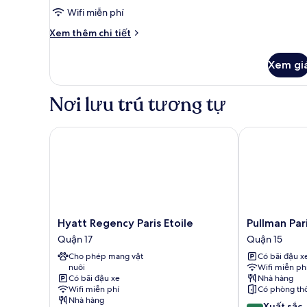
Wifi miễn phí
Chi
Xem thêm chi tiết
tiết
khác
Xem gi
của
Phòng
Tiêu
Nơi lưu trú tương tự
chuẩn
Hyatt Regency Paris Etoile
Pullman Paris 
Hyatt
Pullman
Hyatt Regency Paris Etoile
Pullman Pari
Regency
Paris
Quận 17
Quận 15
Paris
Tour
Cho phép mang vật
Có bãi đậu x
Etoile
Eiffel
nuôi
Wifi miễn ph
Quận
Quận
Có bãi đậu xe
Nhà hàng
17
15
Wifi miễn phí
Có phòng th
Nhà hàng
8.8
Xuất sắc