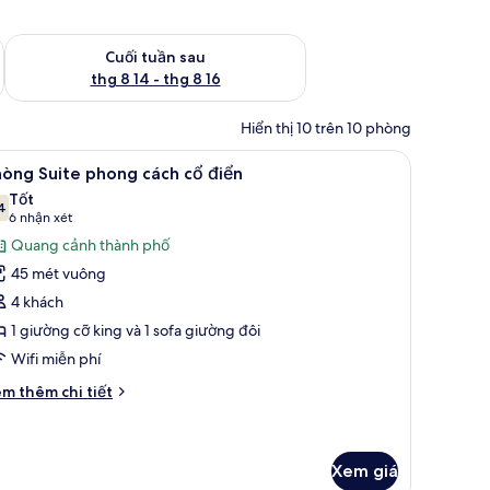
 thg 8 7 - thg 8 9
Kiểm tra lượng phòng cuối tuần tới từ thg 8 14 - thg 8 16
Cuối tuần sau
thg 8 14 - thg 8 16
Hiển thị 10 trên 10 phòng
giường cao cấp, minibar, két bảo mật tại phòng, bàn
em
Phòng Suite phong cách cổ điển | Bộ đồ giườ
6
òng Suite phong cách cổ điển
ất
Tốt
ả
4
7,4 trên 10
(6
6 nhận xét
nh
nhận
Quang cảnh thành phố
hòng
xét)
45 mét vuông
uite
4 khách
hong
1 giường cỡ king và 1 sofa giường đôi
ách
Wifi miễn phí
ổ
iển
i
m thêm chi tiết
́t
ác
a
hòng
Xem giá
ite