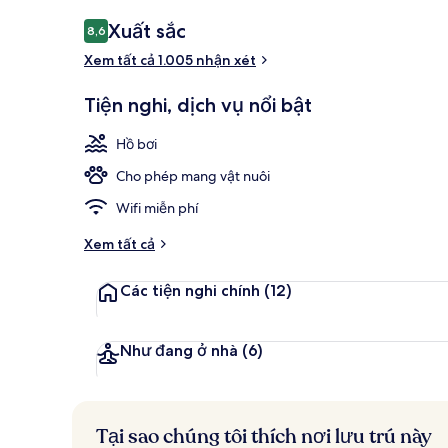
Ngoại thất
Nhận
Xuất sắc
8,6
8,6 trên 10,
xét
Xem tất cả 1.005 nhận xét
Tiện nghi, dịch vụ nổi bật
Hồ bơi
Cho phép mang vật nuôi
Wifi miễn phí
Xem tất cả
Các tiện nghi chính
(12)
Như đang ở nhà
(6)
Tại sao chúng tôi thích nơi lưu trú này