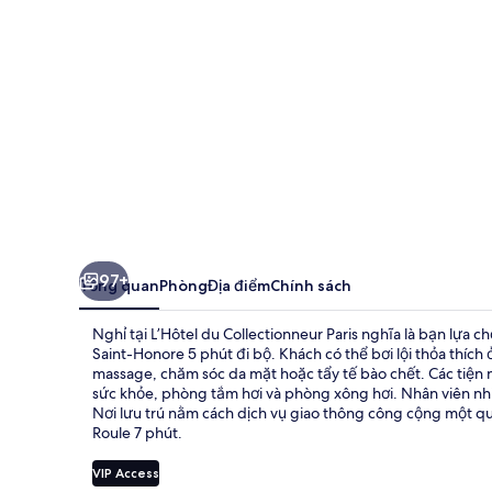
Paris
97+
Tổng quan
Phòng
Địa điểm
Chính sách
Nghỉ tại L’Hôtel du Collectionneur Paris nghĩa là bạn lựa c
Saint-Honore 5 phút đi bộ. Khách có thể bơi lội thỏa thích
massage, chăm sóc da mặt hoặc tẩy tế bào chết. Các tiện ng
sức khỏe, phòng tắm hơi và phòng xông hơi. Nhân viên nhiệ
Nơi lưu trú nằm cách dịch vụ giao thông công cộng một qu
Roule 7 phút.
VIP Access