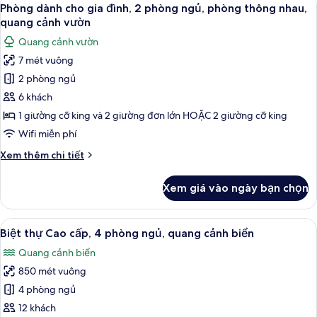
Xem
7
Presidential,
Phòng dành cho gia đình, 2 phòng ngủ, phòng thông nhau,
tất
2
quang cảnh vườn
phòng
cả
Quang cảnh vườn
ngủ,
ảnh
quang
7 mét vuông
Phòng
cảnh
2 phòng ngủ
dành
biển
cho
6 khách
gia
1 giường cỡ king và 2 giường đơn lớn HOẶC 2 giường cỡ king
đình,
Wifi miễn phí
2
Chi
Xem thêm chi tiết
phòng
tiết
ngủ,
khác
Xem giá vào ngày bạn chọn
của
phòng
Phòng
thông
dành
Xem
Biệt thự Cao cấp, 4 phòng ngủ, quang
nhau,
18
cho
Biệt thự Cao cấp, 4 phòng ngủ, quang cảnh biển
tất
quang
gia
Quang cảnh biển
đình,
cả
cảnh
2
850 mét vuông
ảnh
vườn
phòng
Biệt
4 phòng ngủ
ngủ,
thự
phòng
12 khách