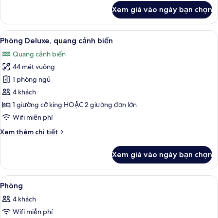
bơi
khác
Xem giá vào ngày bạn chọn
của
Phòng
Superior,
Xem
Quang cảnh từ phòng
7
quang
Phòng Deluxe, quang cảnh biển
tất
cảnh
Quang cảnh biển
hồ
cả
bơi
44 mét vuông
ảnh
Phòng
1 phòng ngủ
Deluxe,
4 khách
quang
1 giường cỡ king HOẶC 2 giường đơn lớn
cảnh
Wifi miễn phí
biển
Chi
Xem thêm chi tiết
tiết
khác
Xem giá vào ngày bạn chọn
của
Phòng
Deluxe,
Xem
Bộ đồ giường cao cấp, minibar, két 
3
quang
Phòng
tất
cảnh
4 khách
biển
cả
Wifi miễn phí
ảnh