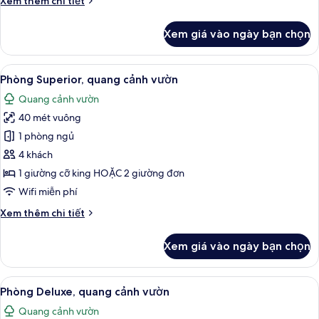
Xem thêm chi tiết
tiết
khác
Xem giá vào ngày bạn chọn
của
Phòng
Xem
Phòng Superior, quang cảnh vườn | Bộ 
11
Phòng Superior, quang cảnh vườn
tất
Quang cảnh vườn
cả
40 mét vuông
ảnh
Phòng
1 phòng ngủ
Superior,
4 khách
quang
1 giường cỡ king HOẶC 2 giường đơn
cảnh
Wifi miễn phí
vườn
Chi
Xem thêm chi tiết
tiết
khác
Xem giá vào ngày bạn chọn
của
Phòng
Superior,
Xem
Phòng Deluxe, quang cảnh vườn | Q
8
quang
Phòng Deluxe, quang cảnh vườn
tất
cảnh
Quang cảnh vườn
vườn
cả