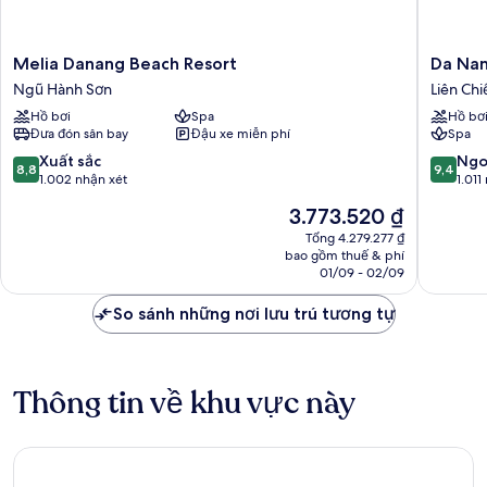
Melia
Da
Melia Danang Beach Resort
Da Nan
Danang
Nang
Ngũ Hành Sơn
Liên Chi
Beach
Mikazuk
Hồ bơi
Spa
Hồ bơ
Resort
Japanes
Đưa đón sân bay
Đậu xe miễn phí
Spa
Ngũ
Resorts
Hành
&
8.8
9.4
Xuất sắc
Ngo
8,8
9,4
Sơn
Spa
trên
trên
1.002 nhận xét
1.011
Liên
10,
10,
Giá
3.773.520 ₫
Chiểu
Xuất
Ngoại
hiện
sắc,
hạng,
Tổng 4.279.277 ₫
tại
bao gồm thuế & phí
1.002
1.011
là
01/09 - 02/09
nhận
nhận
3.773.520 ₫
xét
xét
So sánh những nơi lưu trú tương tự
Thông tin về khu vực này