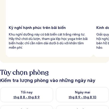
Kỳ nghỉ hạnh phúc trên bãi biển
Kinh d
Khu nghỉ dưỡng này có bãi biển cát trắng riêng tư.
Giải quy
Hãy thử chơi dù lượn, tham gia lớp học yoga trên bãi
hội nghị
biển hoặc chỉ cần nằm dài dưới ô dù với khăn tắm
bên hồ b
miễn phí.
hảo.
Tùy chọn phòng
Kiểm tra lượng phòng vào những ngày này
Kiểm tra lượng phòng tối nay từ thg 8 8 - thg 8 9
Kiểm tra lượng phòng ngày mai
Tối nay
Ngày mai
thg 8 8 - thg 8 9
thg 8 9 - thg 8 10
Kiểm tra lượng phòng cuối tuần này từ thg 8 14 - thg 8 16
Kiểm tra lượng phòng cuối tuần