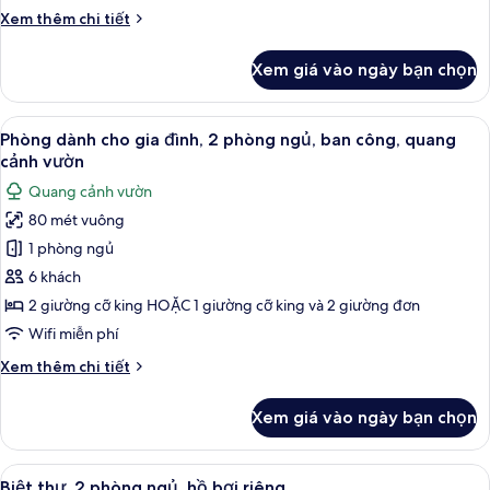
Phòng
Chi
Xem thêm chi tiết
tiết
khác
Xem giá vào ngày bạn chọn
của
Phòng
Xem
Phòng dành cho gia đình, 2 phòng ngủ,
7
Phòng dành cho gia đình, 2 phòng ngủ, ban công, quang
tất
cảnh vườn
cả
Quang cảnh vườn
ảnh
80 mét vuông
Phòng
1 phòng ngủ
dành
cho
6 khách
gia
2 giường cỡ king HOẶC 1 giường cỡ king và 2 giường đơn
đình,
Wifi miễn phí
2
Chi
Xem thêm chi tiết
phòng
tiết
ngủ,
khác
Xem giá vào ngày bạn chọn
của
ban
Phòng
công,
dành
Xem
Biệt thự, 2 phòng ngủ, hồ bơi riêng | 
quang
9
cho
Biệt thự, 2 phòng ngủ, hồ bơi riêng