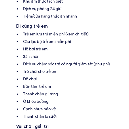
Khu ẩm thực tách biệt
Dịch vụ phòng 24 giờ
Tiệm/cửa hàng thức ăn nhanh
Đi cùng trẻ em
Trẻ em lưu trú miễn phí (xem chi tiết)
Câu lạc bộ trẻ em miễn phí
Hồ bơi trẻ em
Sân chơi
Dịch vụ chăm sóc trẻ có người giám sát (phụ phí)
Trò chơi cho trẻ em
Đồ chơi
Bồn tắm trẻ em
Thanh chắn giường
Ổ khóa buồng
Cạnh nhựa bảo vệ
Thanh chắn lò sưởi
Vui chơi, giải trí