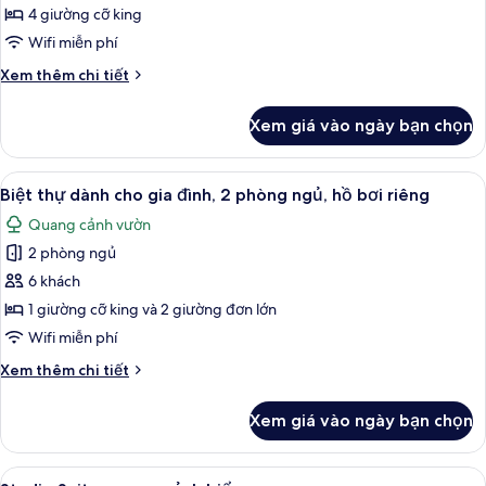
thông
Cao
4 giường cỡ king
nhau,
cấp,
Wifi miễn phí
quang
4
cảnh
Chi
Xem thêm chi tiết
phòng
vườn
tiết
ngủ,
khác
Xem giá vào ngày bạn chọn
quang
của
Biệt
cảnh
thự
Xem
Bộ đồ giường cao cấp, minibar, két 
biển
10
Cao
Biệt thự dành cho gia đình, 2 phòng ngủ, hồ bơi riêng
tất
cấp,
Quang cảnh vườn
4
cả
phòng
2 phòng ngủ
ảnh
ngủ,
Biệt
6 khách
quang
thự
cảnh
1 giường cỡ king và 2 giường đơn lớn
biển
dành
Wifi miễn phí
cho
Chi
Xem thêm chi tiết
gia
tiết
đình,
khác
Xem giá vào ngày bạn chọn
của
2
Biệt
phòng
thự
Xem
Studio Suite, quang cảnh biển | Bộ đồ
ngủ,
11
dành