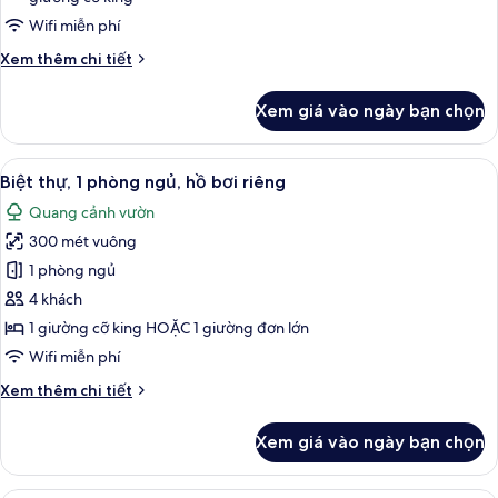
ngủ,
Wifi miễn phí
hồ
Chi
Xem thêm chi tiết
bơi
tiết
riêng
khác
Xem giá vào ngày bạn chọn
của
Biệt
thự,
Xem
Biệt thự, 1 phòng ngủ, hồ bơi riêng | 
7
3
Biệt thự, 1 phòng ngủ, hồ bơi riêng
tất
phòng
Quang cảnh vườn
ngủ,
cả
hồ
300 mét vuông
ảnh
bơi
Biệt
1 phòng ngủ
riêng
thự,
4 khách
1
1 giường cỡ king HOẶC 1 giường đơn lớn
phòng
Wifi miễn phí
ngủ,
Chi
Xem thêm chi tiết
hồ
tiết
bơi
khác
Xem giá vào ngày bạn chọn
riêng
của
Biệt
thự,
Phòng Suite, 1 phòng ngủ, quang cảnh 