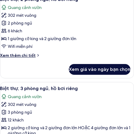
tất
cảnh
gia
Quang cảnh vườn
đình,
cả
vườn
2
302 mét vuông
ảnh
phòng
Biệt
2 phòng ngủ
ngủ,
thự,
ban
6 khách
công,
2
1 giường cỡ king và 2 giường đơn lớn
quang
phòng
Wifi miễn phí
cảnh
ngủ,
vườn
Chi
Xem thêm chi tiết
hồ
tiết
bơi
khác
Xem giá vào ngày bạn chọn
riêng
của
Biệt
thự,
Xem
Biệt thự, 3 phòng ngủ, hồ bơi riêng | 
10
2
Biệt thự, 3 phòng ngủ, hồ bơi riêng
tất
phòng
Quang cảnh vườn
ngủ,
cả
hồ
302 mét vuông
ảnh
bơi
Biệt
3 phòng ngủ
riêng
thự,
12 khách
3
2 giường cỡ king và 2 giường đơn lớn HOẶC 4 giường đơn lớn và 1
phòng
giường cỡ king