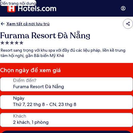
Đến trang nội dung
Xem tất cả nơi lưu trú
Furama Resort Đà Nẵng
Nơi
lưu
Resort sang trọng với khu spa với đầy đủ các liệu pháp, liền kề trung
trú
tâm hội nghị, gần Bãi biển Mỹ Khê
5.0
sao
Chọn ngày để xem giá
Điểm đến?
Ngày
Khách