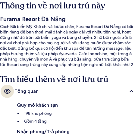
Thông tin về nơi lưu trú này
Furama Resort Đà Nẵng
Cách Bãi biển Mỹ Khê chỉ vài bước chân, Furama Resort Đà Nẵng có bãi
biển riêng để bạn thoải mái dành cả ngày dài với nhiều tiện nghi, hoạt
động như dù trên bãi biển, yoga và bóng chuyền. 2 hồ bơi ngoài trời là
nơi vui chơi phù hợp cho mọi người và nếu đang muốn được chăm sóc
đặc biệt, đừng bỏ qua cơ hội đến khu spa để tận hưởng massage, liệu
pháp hương thơm và liệu pháp Ayurveda. Cafe Indochine, một trong 6
nhà hàng, chuyên về món Á và phục vụ bữa sáng, bữa trưa cùng bữa
tối. Resort sang trọng này cung cấp những tiện nghi nổi bật khác như 2
quán bar cạnh hồ bơi, hộp đêm và câu lạc bộ trẻ em miễn phí. Du khách
đánh giá cao nhân viên nhiệt tình và cơ sở vật chất.
Tìm hiểu thêm về nơi lưu trú
Tổng quan
Quy mô khách sạn
198 khu phòng
Gồm 4 tầng
Nhận phòng/Trả phòng