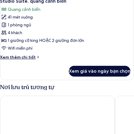
Studio Suite, quang cảnh biển
tất
hồ
cho
Quang cảnh biển
gia
cả
bơi
đình,
41 mét vuông
ảnh
riêng
2
Studio
1 phòng ngủ
phòng
Suite,
ngủ,
4 khách
hồ
quang
1 giường cỡ king HOẶC 2 giường đơn lớn
bơi
cảnh
Wifi miễn phí
riêng
biển
Chi
Xem thêm chi tiết
tiết
khác
Xem giá vào ngày bạn chọn
của
Studio
Suite,
Nơi lưu trú tương tự
quang
cảnh
Melia Danang Beach Resort
Da Nang 
biển