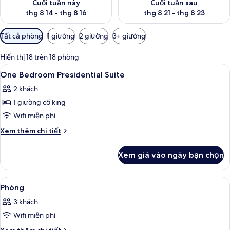
Cuối tuần này
Cuối tuần sau
thg 8 14 - thg 8 16
thg 8 21 - thg 8 23
Bộ
Tất cả phòng
1 giường
2 giường
3+ giường
lọc
có
Hiển thị 18 trên 18 phòng
thể
Xem
Bộ đồ giường cao cấp, minibar, két 
9
One Bedroom Presidential Suite
dùng
tất
để
2 khách
cả
lọc
1 giường cỡ king
ảnh
tìm
One
Wifi miễn phí
phòng
Bedroom
Chi
Xem thêm chi tiết
Presidential
tiết
khác
Suite
Xem giá vào ngày bạn chọn
của
One
Bedroom
Xem
Bộ đồ giường cao cấp, minibar, két 
17
Presidential
Phòng
tất
Suite
3 khách
cả
Wifi miễn phí
ảnh
Phòng
Chi