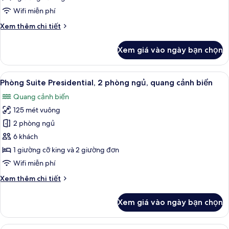
1
Wifi miễn phí
phòng
Chi
Xem thêm chi tiết
ngủ,
tiết
quang
khác
Xem giá vào ngày bạn chọn
cảnh
của
Phòng
biển
Suite
Xem
Bộ đồ giường cao cấp, minibar, két 
11
Presidential,
Phòng Suite Presidential, 2 phòng ngủ, quang cảnh biển
tất
1
Quang cảnh biển
phòng
cả
ngủ,
125 mét vuông
ảnh
quang
Phòng
2 phòng ngủ
cảnh
Suite
biển
6 khách
Presidential,
1 giường cỡ king và 2 giường đơn
2
Wifi miễn phí
phòng
Chi
Xem thêm chi tiết
ngủ,
tiết
quang
khác
Xem giá vào ngày bạn chọn
cảnh
của
Phòng
biển
Suite
Phòng dành cho gia đình, 2 phòng ngủ