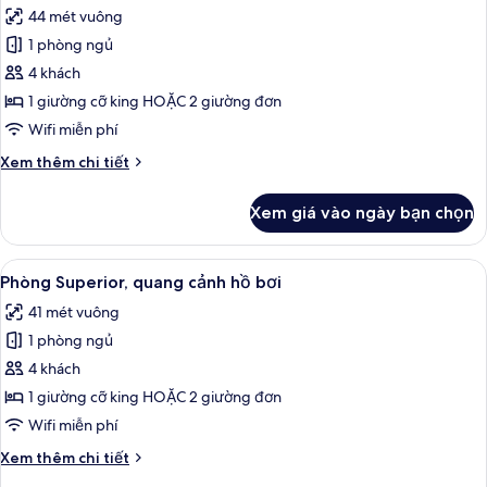
44 mét vuông
ảnh
Phòng
1 phòng ngủ
Deluxe,
4 khách
quang
1 giường cỡ king HOẶC 2 giường đơn
cảnh
Wifi miễn phí
vườn
Chi
Xem thêm chi tiết
tiết
khác
Xem giá vào ngày bạn chọn
của
Phòng
Deluxe,
Xem
Phòng Superior, quang cảnh hồ bơi | B
8
quang
Phòng Superior, quang cảnh hồ bơi
tất
cảnh
41 mét vuông
vườn
cả
1 phòng ngủ
ảnh
Phòng
4 khách
Superior,
1 giường cỡ king HOẶC 2 giường đơn
quang
Wifi miễn phí
cảnh
Chi
Xem thêm chi tiết
hồ
tiết