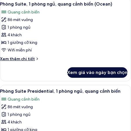
Xem
9
1
Phòng Suite, 1 phòng ngủ, quang cảnh biển (Ocean)
tất
phòng
Quang cảnh biển
ngủ,
cả
hồ
86 mét vuông
ảnh
bơi
Phòng
1 phòng ngủ
riêng
Suite,
4 khách
1
1 giường cỡ king
phòng
Wifi miễn phí
ngủ,
Chi
Xem thêm chi tiết
quang
tiết
cảnh
khác
Xem giá vào ngày bạn chọn
biển
của
Phòng
(Ocean)
Suite,
Xem
Bộ đồ giường cao cấp, minibar, két 
9
1
Phòng Suite Presidential, 1 phòng ngủ, quang cảnh biển
tất
phòng
Quang cảnh biển
ngủ,
cả
quang
86 mét vuông
ảnh
cảnh
Phòng
1 phòng ngủ
biển
Suite
(Ocean)
4 khách
Presidential,
1 giường cỡ king