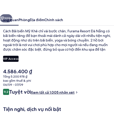
Đà
Nẵng
ước
Tiếp
209+
Tổng quan
Phòng
Địa điểm
Chính sách
Cách Bãi biển Mỹ Khê chỉ vài bước chân, Furama Resort Đà Nẵng có
bãi biển riêng để bạn thoải mái dành cả ngày dài với nhiều tiện nghi,
hoạt động như dù trên bãi biển, yoga và bóng chuyền. 2 hồ bơi
ngoài trời là nơi vui chơi phù hợp cho mọi người và nếu đang muốn
được chăm sóc đặc biệt, đừng bỏ qua cơ hội đến khu spa để tận
hưởng massage, liệu pháp hương thơm và liệu pháp Ayurveda. Cafe
Indochine, một trong 6 nhà hàng, chuyên về món Á và phục vụ bữa
VIP Access
sáng, bữa trưa cùng bữa tối. Resort sang trọng này cung cấp những
tiện nghi nổi bật khác như 2 quán bar cạnh hồ bơi, hộp đêm và câu
Giá
4.586.400 ₫
lạc bộ trẻ em miễn phí. Du khách đánh giá cao nhân viên nhiệt tình
Sân vườn
hiện
và cơ sở vật chất.
Tổng 5.200.978 ₫
tại
bao gồm thuế & phí
là
06/09 - 07/09
4.586.400 ₫
Nhận
Tuyệt vời
9,2
Xem tất cả 1.005 nhận xét
9,2 trên 10,
xét
Tiện nghi, dịch vụ nổi bật