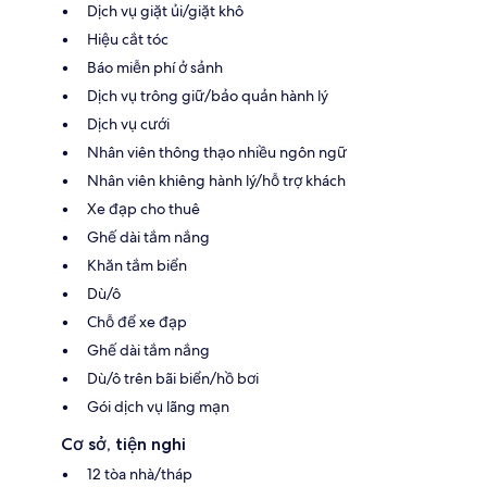
Dịch vụ giặt ủi/giặt khô
Hiệu cắt tóc
Báo miễn phí ở sảnh
Dịch vụ trông giữ/bảo quản hành lý
Dịch vụ cưới
Nhân viên thông thạo nhiều ngôn ngữ
Nhân viên khiêng hành lý/hỗ trợ khách
Xe đạp cho thuê
Ghế dài tắm nắng
Khăn tắm biển
Dù/ô
Chỗ để xe đạp
Ghế dài tắm nắng
Dù/ô trên bãi biển/hồ bơi
Gói dịch vụ lãng mạn
Cơ sở, tiện nghi
12 tòa nhà/tháp