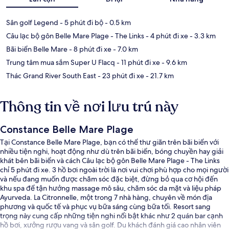
Sân golf Legend
- 5 phút đi bộ
- 0.5 km
Câu lạc bộ gôn Belle Mare Plage - The Links
- 4 phút đi xe
- 3.3 km
Bãi biển Belle Mare
- 8 phút đi xe
- 7.0 km
Trung tâm mua sắm Super U Flacq
- 11 phút đi xe
- 9.6 km
Thác Grand River South East
- 23 phút đi xe
- 21.7 km
Thông tin về nơi lưu trú này
Constance Belle Mare Plage
Tại Constance Belle Mare Plage, bạn có thể thư giãn trên bãi biển với
nhiều tiện nghi, hoạt động như dù trên bãi biển, bóng chuyền hay giải
khát bên bãi biển và cách Câu lạc bộ gôn Belle Mare Plage - The Links
chỉ 5 phút đi xe. 3 hồ bơi ngoài trời là nơi vui chơi phù hợp cho mọi người
và nếu đang muốn được chăm sóc đặc biệt, đừng bỏ qua cơ hội đến
khu spa để tận hưởng massage mô sâu, chăm sóc da mặt và liệu pháp
Ayurveda. La Citronnelle, một trong 7 nhà hàng, chuyên về món địa
phương và quốc tế và phục vụ bữa sáng cùng bữa tối. Resort sang
trọng này cung cấp những tiện nghi nổi bật khác như 2 quán bar cạnh
hồ bơi, xưởng rượu vang và sân golf. Du khách đánh giá cao nhân viên