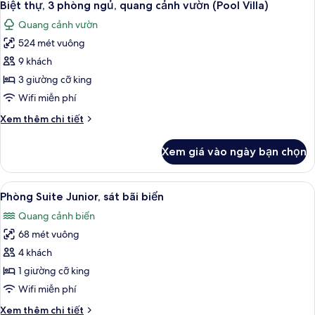
(Pool
8
2
Biệt thự, 3 phòng ngủ, quang cảnh vườn (Pool Villa)
tất
Villa)
phòng
Quang cảnh vườn
ngủ,
cả
quang
524 mét vuông
ảnh
cảnh
Biệt
9 khách
vườn
thự,
(Pool
3 giường cỡ king
Villa)
3
Wifi miễn phí
phòng
Chi
Xem thêm chi tiết
ngủ,
tiết
quang
khác
Xem giá vào ngày bạn chọn
của
cảnh
Biệt
vườn
thự,
Xem
Phòng Suite Junior, sát bãi biển | Hiên
(Pool
9
3
Phòng Suite Junior, sát bãi biển
tất
Villa)
phòng
Quang cảnh biển
ngủ,
cả
quang
68 mét vuông
ảnh
cảnh
Phòng
4 khách
vườn
Suite
(Pool
1 giường cỡ king
Villa)
Junior,
Wifi miễn phí
sát
Chi
Xem thêm chi tiết