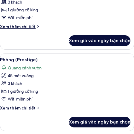
Phòng,
3 khách
sát
1 giường cỡ king
bãi
Wifi miễn phí
biển
Chi
Xem thêm chi tiết
(Prestige)
tiết
khác
Xem giá vào ngày bạn chọn
của
Phòng,
sát
Xem
Phòng (Prestige) | Bộ đồ giường cao 
11
bãi
Phòng (Prestige)
tất
biển
Quang cảnh vườn
(Prestige)
cả
45 mét vuông
ảnh
Phòng
3 khách
(Prestige)
1 giường cỡ king
Wifi miễn phí
Chi
Xem thêm chi tiết
tiết
khác
Xem giá vào ngày bạn chọn
của
Phòng