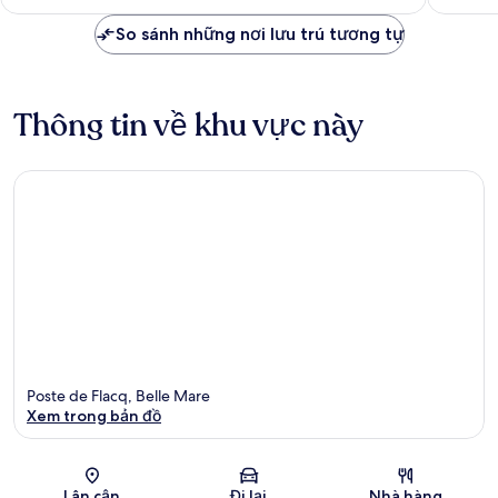
9.369.505 ₫
So sánh những nơi lưu trú tương tự
Thông tin về khu vực này
Poste de Flacq, Belle Mare
Xem trong bản đồ
Bản đồ
Lân cận
Đi lại
Nhà hàng