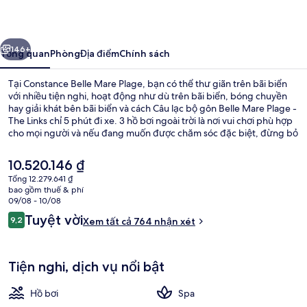
Mare
Plage
ước
Tiếp
146+
Tổng quan
Phòng
Địa điểm
Chính sách
Tại Constance Belle Mare Plage, bạn có thể thư giãn trên bãi biển
với nhiều tiện nghi, hoạt động như dù trên bãi biển, bóng chuyền
hay giải khát bên bãi biển và cách Câu lạc bộ gôn Belle Mare Plage -
The Links chỉ 5 phút đi xe. 3 hồ bơi ngoài trời là nơi vui chơi phù hợp
cho mọi người và nếu đang muốn được chăm sóc đặc biệt, đừng bỏ
qua cơ hội đến khu spa để tận hưởng massage mô sâu, chăm sóc da
mặt và liệu pháp Ayurveda. La Citronnelle, một trong 7 nhà hàng,
Giá
10.520.146 ₫
chuyên về món địa phương và quốc tế và phục vụ bữa sáng cùng
hiện
Tổng 12.279.641 ₫
bữa tối. Resort sang trọng này cung cấp những tiện nghi nổi bật
tại
bao gồm thuế & phí
khác như 2 quán bar cạnh hồ bơi, xưởng rượu vang và sân golf. Du
Biệt thự Presidential | Quang cảnh t
là
09/08 - 10/08
khách đánh giá cao nhân viên nhiệt tình và vị trí gần bãi biển.
10.520.146 ₫
Nhận
Tuyệt vời
9,2
Xem tất cả 764 nhận xét
9,2 trên 10,
xét
Tiện nghi, dịch vụ nổi bật
Hồ bơi
Spa