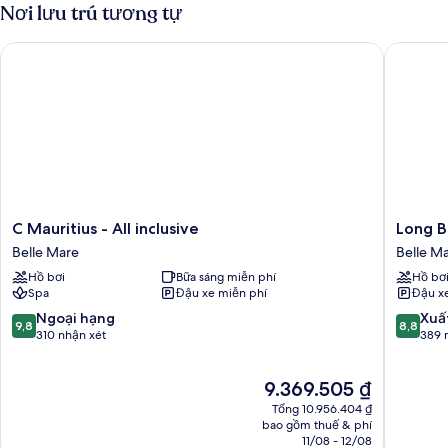
(Prestige)
Nơi lưu trú tương tự
C Mauritius - All inclusive
Long Bea
C
Long
C Mauritius - All inclusive
Long B
Mauritius
Beach
Belle Mare
Belle M
-
Mauritiu
Hồ bơi
Bữa sáng miễn phí
Hồ bơ
All
Belle
Spa
Đậu xe miễn phí
Đậu x
inclusive
Mare
Belle
9.8
8.8
Ngoại hạng
Xuấ
9,8
8,8
Mare
trên
trên
310 nhận xét
389 
10,
10,
Ngoại
Xuất
Giá
9.369.505 ₫
hạng,
sắc,
hiện
310
389
Tổng 10.956.404 ₫
tại
nhận
nhận
bao gồm thuế & phí
là
11/08 - 12/08
xét
xét