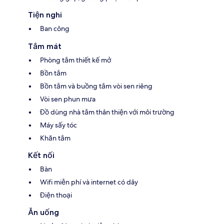
Tiện nghi
Ban công
Tắm mát
Phòng tắm thiết kế mở
Bồn tắm
Bồn tắm và buồng tắm vòi sen riêng
Vòi sen phun mưa
Đồ dùng nhà tắm thân thiện với môi trường
Máy sấy tóc
Khăn tắm
Kết nối
Bàn
Wifi miễn phí và internet có dây
Điện thoại
Ăn uống