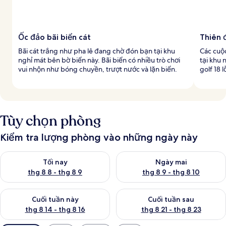
Ốc đảo bãi biển cát
Thiên 
Bãi cát trắng như pha lê đang chờ đón bạn tại khu
Các cuộc
nghỉ mát bên bờ biển này. Bãi biển có nhiều trò chơi
tại khu 
vui nhộn như bóng chuyền, trượt nước và lặn biển.
golf 18 
Tùy chọn phòng
Kiểm tra lượng phòng vào những ngày này
Kiểm tra lượng phòng tối nay từ thg 8 8 - thg 8 9
Kiểm tra lượng phòng ngày mai
Tối nay
Ngày mai
thg 8 8 - thg 8 9
thg 8 9 - thg 8 10
Kiểm tra lượng phòng cuối tuần này từ thg 8 14 - thg 8 16
Kiểm tra lượng phòng cuối tuần
Cuối tuần này
Cuối tuần sau
thg 8 14 - thg 8 16
thg 8 21 - thg 8 23