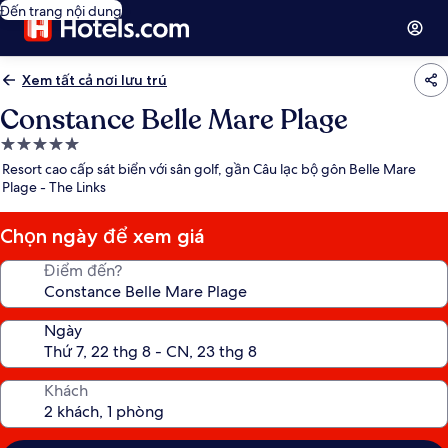
Đến trang nội dung
Xem tất cả nơi lưu trú
Constance Belle Mare Plage
Nơi
lưu
Resort cao cấp sát biển với sân golf, gần Câu lạc bộ gôn Belle Mare
trú
Plage - The Links
5.0
sao
Chọn ngày để xem giá
Điểm đến?
Ngày
Khách