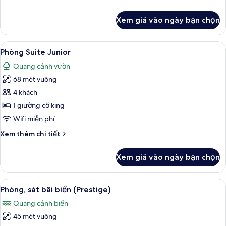
bãi
tiết
biển
khác
Xem giá vào ngày bạn chọn
của
Phòng
Suite
Xem
Phòng Suite Junior | Bộ đồ giường ca
9
Junior,
Phòng Suite Junior
tất
sát
Quang cảnh vườn
bãi
cả
biển
68 mét vuông
ảnh
Phòng
4 khách
Suite
1 giường cỡ king
Junior
Wifi miễn phí
Chi
Xem thêm chi tiết
tiết
khác
Xem giá vào ngày bạn chọn
của
Phòng
Suite
Xem
Phòng, sát bãi biển (Prestige) | Quan
9
Junior
Phòng, sát bãi biển (Prestige)
tất
Quang cảnh biển
cả
45 mét vuông
ảnh