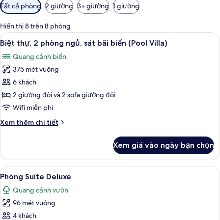
Bộ
Tất cả phòng
2 giường
3+ giường
1 giường
lọc
có
Hiển thị 8 trên 8 phòng
thể
Xem
Quang cảnh từ phòng
7
Biệt thự, 2 phòng ngủ, sát bãi biển (Pool Villa)
dùng
tất
để
Quang cảnh biển
cả
lọc
375 mét vuông
ảnh
tìm
Biệt
6 khách
phòng
thự,
2 giường đôi và 2 sofa giường đôi
2
Wifi miễn phí
phòng
Chi
Xem thêm chi tiết
ngủ,
tiết
sát
khác
Xem giá vào ngày bạn chọn
của
bãi
Biệt
biển
thự,
Xem
Phòng Suite Deluxe | Quang cảnh từ
(Pool
7
2
Phòng Suite Deluxe
tất
Villa)
phòng
Quang cảnh vườn
ngủ,
cả
sát
96 mét vuông
ảnh
bãi
Phòng
4 khách
biển