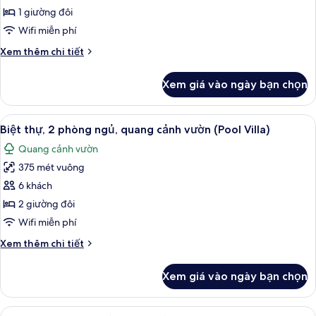
Suite
(Pool
1 giường đôi
Villa)
Deluxe
Wifi miễn phí
Chi
Xem thêm chi tiết
tiết
khác
Xem giá vào ngày bạn chọn
của
Phòng
Suite
Xem
Bộ đồ giường cao cấp, minibar, két 
6
Deluxe
Biệt thự, 2 phòng ngủ, quang cảnh vườn (Pool Villa)
tất
Quang cảnh vườn
cả
375 mét vuông
ảnh
Biệt
6 khách
thự,
2 giường đôi
2
Wifi miễn phí
phòng
Chi
Xem thêm chi tiết
ngủ,
tiết
quang
khác
Xem giá vào ngày bạn chọn
của
cảnh
Biệt
vườn
thự,
Xem
Bộ đồ giường cao cấp, minibar, két 