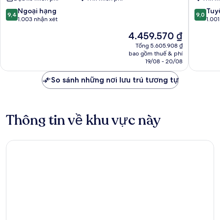
Beach
Resort
Resort
&
9.4
9.0
Ngoại hạng
Tuyệ
9,4
9,0
&
Waterpa
trên
trên
1.003 nhận xét
1.001
Marina
Bến
10,
10,
Giá
4.459.570 ₫
Bến
du
Ngoại
Tuyệt
hiện
du
thuyền
hạng,
vời,
Tổng 5.605.908 ₫
tại
thuyền
Dubai
bao gồm thuế & phí
1.003
1.001
là
Dubai
19/08 - 20/08
nhận
nhận
4.459.570 ₫
xét
xét
So sánh những nơi lưu trú tương tự
Thông tin về khu vực này