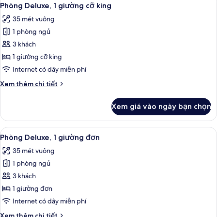
Xem
8
Phòng Deluxe, 1 giường cỡ king
tất
35 mét vuông
cả
1 phòng ngủ
ảnh
Phòng
3 khách
Deluxe,
1 giường cỡ king
1
Internet có dây miễn phí
giường
Chi
Xem thêm chi tiết
cỡ
tiết
king
khác
Xem giá vào ngày bạn chọn
của
Phòng
Deluxe,
Xem
Bộ trải giường bằng vải cotton Ai Cập,
7
1
Phòng Deluxe, 1 giường đơn
tất
giường
35 mét vuông
cỡ
cả
king
1 phòng ngủ
ảnh
Phòng
3 khách
Deluxe,
1 giường đơn
1
Internet có dây miễn phí
giường
Chi
Xem thêm chi tiết