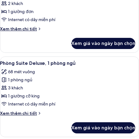
Phòng
2 khách
Premier,
1 giường đơn
1
Internet có dây miễn phí
giường
Chi
Xem thêm chi tiết
đơn
tiết
khác
Xem giá vào ngày bạn chọn
của
Phòng
Premier,
Xem
Dụng cụ pha cà phê/trà, ấm điện
9
1
Phòng Suite Deluxe, 1 phòng ngủ
tất
giường
68 mét vuông
đơn
cả
1 phòng ngủ
ảnh
Phòng
3 khách
Suite
1 giường cỡ king
Deluxe,
Internet có dây miễn phí
1
Chi
Xem thêm chi tiết
phòng
tiết
ngủ
khác
Xem giá vào ngày bạn chọn
của
Phòng