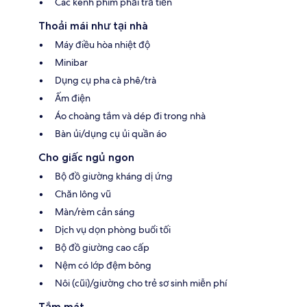
Các kênh phim phải trả tiền
Thoải mái như tại nhà
Máy điều hòa nhiệt độ
Minibar
Dụng cụ pha cà phê/trà
Ấm điện
Áo choàng tắm và dép đi trong nhà
Bàn ủi/dụng cụ ủi quần áo
Cho giấc ngủ ngon
Bộ đồ giường kháng dị ứng
Chăn lông vũ
Màn/rèm cản sáng
Dịch vụ dọn phòng buổi tối
Bộ đồ giường cao cấp
Nệm có lớp đệm bông
Nôi (cũi)/giường cho trẻ sơ sinh miễn phí
Tắm mát