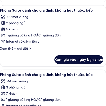
Phòng
bếp
Suite
Xem
Bộ trải giường bằng vải cotton Ai Cập,
8
Junior,
Phòng Suite dành cho gia đình, không hút thuốc, bếp
tất
1
100 mét vuông
giường
cả
cỡ
2 phòng ngủ
ảnh
king,
Phòng
5 khách
bếp
Suite
1 giường cỡ king HOẶC 1 giường đơn
dành
Internet có dây miễn phí
cho
Chi
Xem thêm chi tiết
gia
tiết
đình,
khác
Xem giá vào ngày bạn chọn
của
không
Phòng
hút
Suite
Xem
Bộ trải giường bằng vải cotton Ai Cập,
thuốc,
7
dành
Phòng Suite dành cho gia đình, không hút thuốc, bếp
tất
bếp
cho
144 mét vuông
gia
cả
đình,
3 phòng ngủ
ảnh
không
Phòng
7 khách
hút
Suite
thuốc,
1 giường cỡ king HOẶC 1 giường đơn
bếp
dành
Internet có dây miễn phí