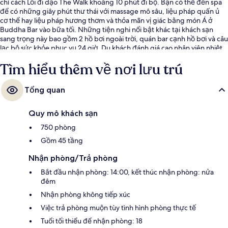
chỉ cách Lối đi dạo The Walk khoảng 10 phút đi bộ. Bạn có thể đến spa
để có những giây phút thư thái với massage mô sâu, liệu pháp quấn ủ
cơ thể hay liệu pháp hương thơm và thỏa mãn vị giác bằng món Á ở
Buddha Bar vào bữa tối. Những tiện nghi nổi bật khác tại khách sạn
sang trọng này bao gồm 2 hồ bơi ngoài trời, quán bar cạnh hồ bơi và câu
lạc bộ sức khỏe phục vụ 24 giờ. Du khách đánh giá cao nhân viên nhiệt
tình. Dịch vụ giao thông công cộng chỉ cách một quãng đi bộ ngắn:
Tìm hiểu thêm về nơi lưu trú
cách Ga metro Dubai Marina 9 phút và Trạm xe điện Mina Seyahi 12
phút.
Tổng quan
Quy mô khách sạn
750 phòng
Gồm 45 tầng
Nhận phòng/Trả phòng
Bắt đầu nhận phòng: 14:00, kết thúc nhận phòng: nửa
đêm
Nhận phòng không tiếp xúc
Việc trả phòng muộn tùy tình hình phòng thực tế
Tuổi tối thiểu để nhận phòng: 18