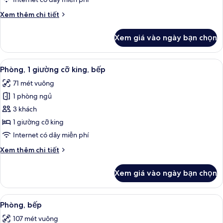
cho
Chi
Xem thêm chi tiết
gia
tiết
đình,
khác
Xem giá vào ngày bạn chọn
của
không
Phòng
hút
Suite
Xem
Bộ trải giường bằng vải cotton Ai Cập,
thuốc,
7
dành
Phòng, 1 giường cỡ king, bếp
tất
bếp
cho
71 mét vuông
gia
cả
đình,
1 phòng ngủ
ảnh
không
Phòng,
3 khách
hút
1
thuốc,
1 giường cỡ king
bếp
giường
Internet có dây miễn phí
cỡ
Chi
Xem thêm chi tiết
king,
tiết
bếp
khác
Xem giá vào ngày bạn chọn
của
Phòng,
1
Xem
Phòng, bếp | Bộ trải giường bằng vải c
7
giường
Phòng, bếp
tất
cỡ
107 mét vuông
king,
cả