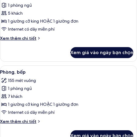
bếp
1 phòng ngủ
ảnh
Phòng,
5 khách
bếp
1 giường cỡ king HOẶC 1 giường đơn
Internet có dây miễn phí
Chi
Xem thêm chi tiết
tiết
khác
Xem giá vào ngày bạn chọn
của
Phòng,
bếp
Xem
Bộ trải giường bằng vải cotton Ai Cập,
9
Phòng, bếp
tất
155 mét vuông
cả
1 phòng ngủ
ảnh
Phòng,
7 khách
bếp
1 giường cỡ king HOẶC 1 giường đơn
Internet có dây miễn phí
Chi
Xem thêm chi tiết
tiết
khác
Xem giá vào ngày bạn chọn