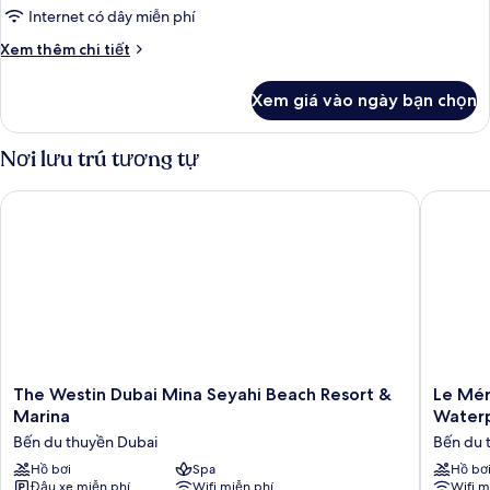
1
Internet có dây miễn phí
giường
Chi
Xem thêm chi tiết
đơn
tiết
khác
Xem giá vào ngày bạn chọn
của
Phòng
Superior,
Nơi lưu trú tương tự
1
giường
The Westin Dubai Mina Seyahi Beach Resort & Marina
Le Mérid
đơn
The
Le
The Westin Dubai Mina Seyahi Beach Resort &
Le Mér
Westin
Méridie
Marina
Water
Dubai
Mina
Bến du thuyền Dubai
Bến du 
Mina
Seyahi
Seyahi
Hồ bơi
Spa
Beach
Hồ bơ
Đậu xe miễn phí
Wifi miễn phí
Wifi m