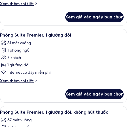
1
Chi
Xem thêm chi tiết
giường
tiết
đôi,
khác
Xem giá vào ngày bạn chọn
của
không
Phòng
hút
Suite
Xem
Phòng Suite Premier, 1 giường đôi | Bộ
thuốc
9
Premier,
Phòng Suite Premier, 1 giường đôi
tất
1
81 mét vuông
giường
cả
đôi,
1 phòng ngủ
ảnh
không
Phòng
3 khách
hút
Suite
thuốc
1 giường đôi
Premier,
Internet có dây miễn phí
1
Chi
Xem thêm chi tiết
giường
tiết
đôi
khác
Xem giá vào ngày bạn chọn
của
Phòng
Suite
Xem
Phòng Suite Premier, 1 giường đôi, khô
9
Premier,
Phòng Suite Premier, 1 giường đôi, không hút thuốc
tất
1
57 mét vuông
giường
cả
đôi