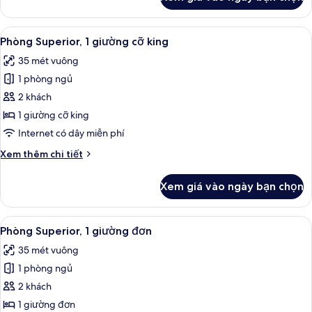
của
Phòng,
bếp
Xem
Bộ trải giường bằng vải cotton Ai Cập,
6
Phòng Superior, 1 giường cỡ king
tất
35 mét vuông
cả
1 phòng ngủ
ảnh
Phòng
2 khách
Superior,
1 giường cỡ king
1
Internet có dây miễn phí
giường
Chi
Xem thêm chi tiết
cỡ
tiết
king
khác
Xem giá vào ngày bạn chọn
của
Phòng
Superior,
Xem
Bộ trải giường bằng vải cotton Ai Cập,
7
1
Phòng Superior, 1 giường đơn
tất
giường
35 mét vuông
cỡ
cả
king
1 phòng ngủ
ảnh
Phòng
2 khách
Superior,
1 giường đơn