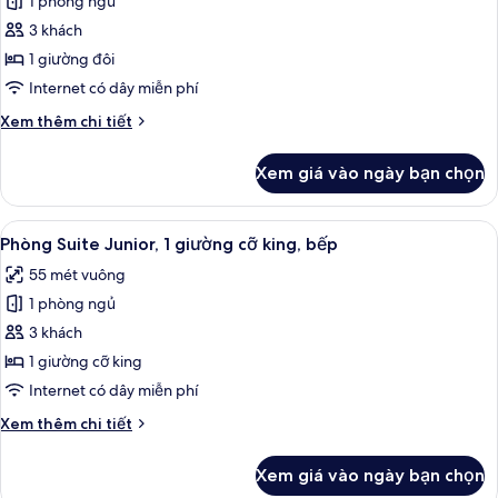
1 phòng ngủ
ảnh
Phòng
3 khách
Suite
1 giường đôi
Premier,
Internet có dây miễn phí
1
Chi
Xem thêm chi tiết
giường
tiết
đôi,
khác
Xem giá vào ngày bạn chọn
của
không
Phòng
hút
Suite
Xem
TV 42-inch có truyền hình vệ tinh, cá
thuốc
9
Premier,
Phòng Suite Junior, 1 giường cỡ king, bếp
tất
1
55 mét vuông
giường
cả
đôi,
1 phòng ngủ
ảnh
không
Phòng
3 khách
hút
Suite
thuốc
1 giường cỡ king
Junior,
Internet có dây miễn phí
1
Chi
Xem thêm chi tiết
giường
tiết
cỡ
khác
Xem giá vào ngày bạn chọn
của
king,