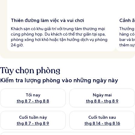
Thiên đường làm việc và vui chơi
Cảnh ă
Khách sạn có khu giải trí với trung tâm thương mại
Thưởng 
cùng phòng họp. Du khách có thể thư giãn tại spa,
hàng có
phòng xông hơi khô hoặc tận hưởng dịch vụ phòng
bar và b
24 giờ.
thêm sự 
Tùy chọn phòng
Kiểm tra lượng phòng vào những ngày này
Kiểm tra lượng phòng tối nay từ thg 8 7 - thg 8 8
Kiểm tra lượng phòng ngày mai
Tối nay
Ngày mai
thg 8 7 - thg 8 8
thg 8 8 - thg 8 9
Kiểm tra lượng phòng cuối tuần này từ thg 8 7 - thg 8 9
Kiểm tra lượng phòng cuối tuần
Cuối tuần này
Cuối tuần sau
thg 8 7 - thg 8 9
thg 8 14 - thg 8 16
Phòng Deluxe, 1 giường cỡ king | Bộ tr