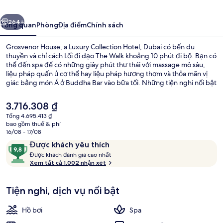
Luxury
ước
Tiếp
Collection
264+
Tổng quan
Phòng
Địa điểm
Chính sách
Hotel,
Grosvenor House, a Luxury Collection Hotel, Dubai có bến du
Dubai
thuyền và chỉ cách Lối đi dạo The Walk khoảng 10 phút đi bộ. Bạn có
thể đến spa để có những giây phút thư thái với massage mô sâu,
liệu pháp quấn ủ cơ thể hay liệu pháp hương thơm và thỏa mãn vị
giác bằng món Á ở Buddha Bar vào bữa tối. Những tiện nghi nổi bật
khác tại khách sạn sang trọng này bao gồm 2 hồ bơi ngoài trời, quán
bar cạnh hồ bơi và câu lạc bộ sức khỏe phục vụ 24 giờ. Du khách
Giá
3.716.308 ₫
đánh giá cao nhân viên nhiệt tình. Dịch vụ giao thông công cộng chỉ
hiện
Tổng 4.695.413 ₫
cách một quãng đi bộ ngắn: cách Ga metro Dubai Marina 9 phút và
tại
bao gồm thuế & phí
Trạm xe điện Mina Seyahi 12 phút.
Phục vụ bữa tối
là
16/08 - 17/08
3.716.308 ₫
Nhận
9,8
Được khách yêu thích
xét
Đ
trên
Được khách đánh giá cao nhất
ư
Xem tất cả 1.002 nhận xét
10,
ợ
Được
c
khách
Tiện nghi, dịch vụ nổi bật
yêu
k
thích
h
Hồ bơi
Spa
á