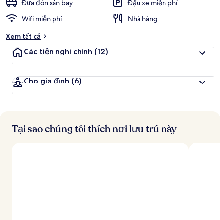
c
Đưa đón sân bay
Đậu xe miễn phí
h
Wifi miễn phí
Nhà hàng
đ
Xem tất cả
á
n
Các tiện nghi chính
(12)
h
g
Cho gia đình
(6)
i
á
c
a
o
Tại sao chúng tôi thích nơi lưu trú này
n
h
ấ
t