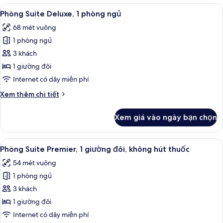
Suite
Xem
Phòng Suite Deluxe, 1 phòng ngủ | Bộ 
5
Deluxe,
Phòng Suite Deluxe, 1 phòng ngủ
tất
1
68 mét vuông
phòng
cả
ngủ
1 phòng ngủ
ảnh
Phòng
3 khách
Suite
1 giường đôi
Deluxe,
Internet có dây miễn phí
1
Chi
Xem thêm chi tiết
phòng
tiết
ngủ
khác
Xem giá vào ngày bạn chọn
của
Phòng
Suite
Xem
Phòng Suite Premier, 1 giường đôi, khô
7
Deluxe,
Phòng Suite Premier, 1 giường đôi, không hút thuốc
tất
1
54 mét vuông
phòng
cả
ngủ
1 phòng ngủ
ảnh
Phòng
3 khách
Suite
1 giường đôi
Premier,
Internet có dây miễn phí