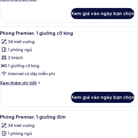
đơn
tiết
khác
Xem giá vào ngày bạn chọn
của
Phòng
Deluxe,
Xem
Phòng Premier, 1 giường cỡ king | Bộ t
10
1
Phòng Premier, 1 giường cỡ king
tất
giường
34 mét vuông
đơn
cả
1 phòng ngủ
ảnh
Phòng
2 khách
Premier,
1 giường cỡ king
1
Internet có dây miễn phí
giường
Chi
Xem thêm chi tiết
cỡ
tiết
king
khác
Xem giá vào ngày bạn chọn
của
Phòng
Premier,
Xem
Phòng Premier, 1 giường đơn | Bộ trải 
9
1
Phòng Premier, 1 giường đơn
tất
giường
34 mét vuông
cỡ
cả
king
1 phòng ngủ
ảnh