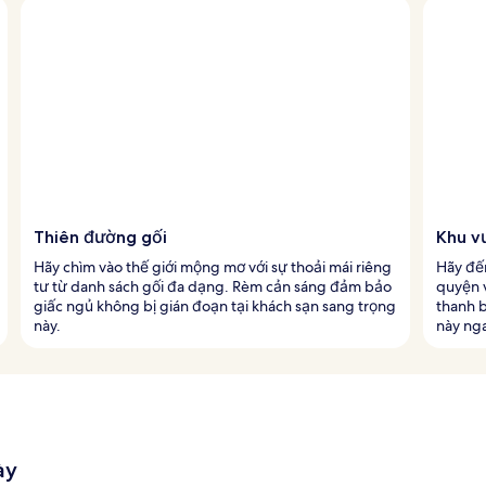
Thiên đường gối
Khu v
Hãy chìm vào thế giới mộng mơ với sự thoải mái riêng
Hãy đến
tư từ danh sách gối đa dạng. Rèm cản sáng đảm bảo
quyện v
giấc ngủ không bị gián đoạn tại khách sạn sang trọng
thanh b
này.
này nga
ày