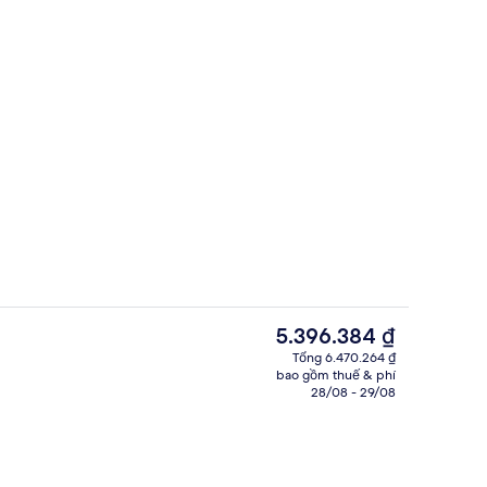
tại phòng, bàn, màn/rèm cản sáng, phòng cách âm
Hiên
Giá
5.396.384 ₫
hiện
Tổng 6.470.264 ₫
tại
bao gồm thuế & phí
ffet hàng ngày với phụ phí nhỏ
Park Suite 1 King | Khu phòng khách 
là
28/08 - 29/08
5.396.384 ₫