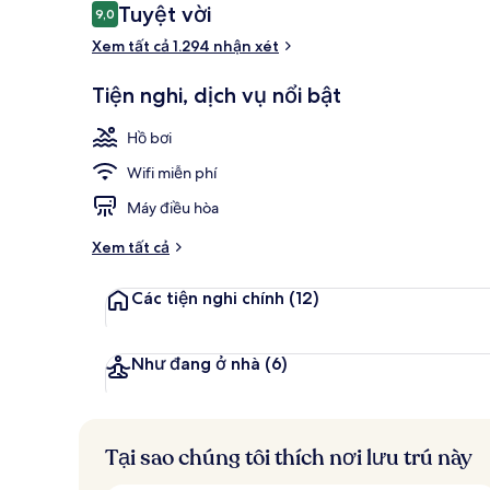
Nhận
Tuyệt vời
9,0
9,0 trên 10,
Gym
xét
Xem tất cả 1.294 nhận xét
Tiện nghi, dịch vụ nổi bật
Hồ bơi
Wifi miễn phí
Máy điều hòa
Xem tất cả
Các tiện nghi chính
(12)
Như đang ở nhà
(6)
Tại sao chúng tôi thích nơi lưu trú này