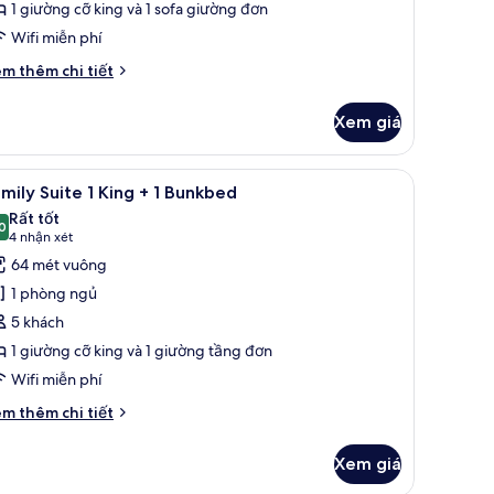
1 giường cỡ king và 1 sofa giường đơn
Wifi miễn phí
ing
i
m thêm chi tiết
ofa
́t
ác
ed
Xem giá
a
emier
iple
mật tại phòng, bàn, màn/rèm cản sáng, phòng cách âm
em
Family Suite 1 King + 1 Bunkbed | Két bảo mậ
5
oom
mily Suite 1 King + 1 Bunkbed
ất
Rất tốt
ng
ả
0
8,0 trên 10
(4
4 nhận xét
nh
nhận
64 mét vuông
fa
amily
xét)
ed
1 phòng ngủ
uite
5 khách
1 giường cỡ king và 1 giường tầng đơn
ing
Wifi miễn phí
i
m thêm chi tiết
unkbed
́t
ác
Xem giá
a
mily