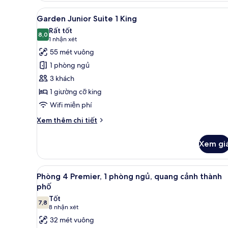
King
Xem
Garden Junior Suite 1 King |
6
Garden Junior Suite 1 King
tất
Rất tốt
cả
8,0
8,0 trên 10
(1
1 nhận xét
ảnh
nhận
55 mét vuông
Garden
xét)
1 phòng ngủ
Junior
3 khách
Suite
1 giường cỡ king
1
Wifi miễn phí
King
Chi
Xem thêm chi tiết
tiết
khác
Xem gi
của
Garden
Junior
Xem
Phòng 4 Premier, 1 phòng ngủ,
6
Suite
Phòng 4 Premier, 1 phòng ngủ, quang cảnh thành
tất
1
phố
King
cả
Tốt
7,8
ảnh
7,8 trên 10
(8
8 nhận xét
Phòng
nhận
32 mét vuông