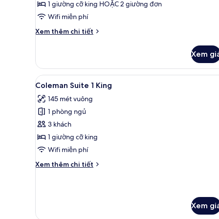
1 giường cỡ king HOẶC 2 giường đơn
2
Wifi miễn phí
giường
đơn
Chi
Xem thêm chi tiết
Premier
tiết
khác
Xem gi
của
Phòng
đôi
Xem
Coleman Suite 1 King | Hiên
9
hoặc
Coleman Suite 1 King
tất
2
145 mét vuông
giường
cả
đơn
1 phòng ngủ
ảnh
Premier
Coleman
3 khách
Suite
1 giường cỡ king
1
Wifi miễn phí
King
Chi
Xem thêm chi tiết
tiết
khác
của
Coleman
Xem gi
Suite
1