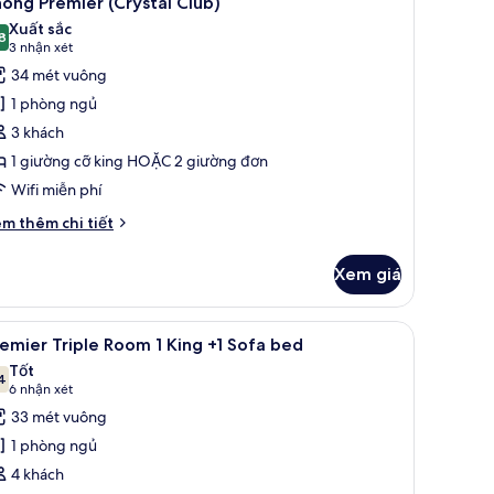
òng Premier (Crystal Club)
ất
Xuất sắc
ường
ả
8
8,8 trên 10
(3
3 nhận xét
ơn
nh
nhận
34 mét vuông
luxe
hòng
xét)
1 phòng ngủ
remier
3 khách
Crystal
1 giường cỡ king HOẶC 2 giường đơn
lub)
Wifi miễn phí
i
m thêm chi tiết
́t
ác
Xem giá
a
hòng
emier
Két bảo mật tại phòng, bàn, màn/rèm cản sáng, phòng cách âm
em
Premier Triple Room 1 King +1 Sofa bed | Két
5
rystal
emier Triple Room 1 King +1 Sofa bed
ất
ub)
Tốt
ả
4
7,4 trên 10
(6
6 nhận xét
nh
nhận
33 mét vuông
remier
xét)
1 phòng ngủ
riple
4 khách
oom