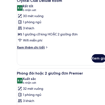
Crystal Club Deluxe Room
tất
Rất tốt
cả
8,0
8,0 trên 10
(6
6 nhận xét
ảnh
nhận
30 mét vuông
Crystal
xét)
1 phòng ngủ
Club
3 khách
Deluxe
1 giường cỡ king HOẶC 2 giường đơn
Room
Wifi miễn phí
Chi
Xem thêm chi tiết
tiết
khác
Xem gi
của
Crystal
Club
Xem
Két bảo mật tại phòng, bàn, m
5
Deluxe
Phòng đôi hoặc 2 giường đơn Premier
tất
Room
Xuất sắc
cả
8,8
8,8 trên 10
(6
6 nhận xét
ảnh
nhận
32 mét vuông
Phòng
xét)
1 phòng ngủ
đôi
3 khách
hoặc