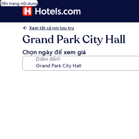
Đến trang nội dung
Xem tất cả nơi lưu trú
Grand Park City Hall
Chọn ngày để xem giá
Điểm đến?
Thư
viện
ảnh
về
Grand
Park
City