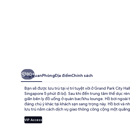
Hall
80+
Tổng quan
Phòng
Địa điểm
Chính sách
Bạn sẽ được lưu trú tại vị trí tuyệt vời ở Grand Park City 
Singapore 5 phút đi bộ. Sau khi đến trung tâm thể dục rèn
giãn bên ly đồ uống ở quán bar/khu lounge. Hồ bơi ngoài t
đáng chú ý khác tại khách sạn sang trọng này. Hồ bơi và 
lưu trú nằm cách dịch vụ giao thông công cộng một quãng 
VIP Access