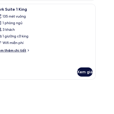
ite
em
Park Suite 1 King | Khu phòng khách | TV màn
6
rk Suite 1 King
ất
ng
135 mét vuông
ả
1 phòng ngủ
nh
unkbed
ark
3 khách
uite
1 giường cỡ king
Wifi miễn phí
ing
i
m thêm chi tiết
́t
ác
a
rk
Xem giá
ite
ng
òng cách âm
ng, bàn, màn/rèm cản sáng, phòng cách âm