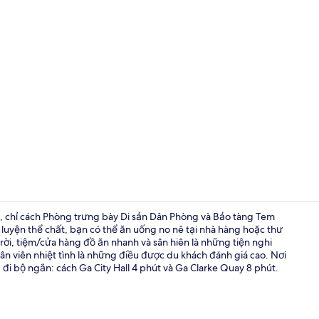
Két bảo mật 
Hall, chỉ cách Phòng trưng bày Di sản Dân Phòng và Bảo tàng Tem
 luyện thể chất, bạn có thể ăn uống no nê tại nhà hàng hoặc thư
rời, tiệm/cửa hàng đồ ăn nhanh và sân hiên là những tiện nghi
Bữa sáng bu
nhân viên nhiệt tình là những điều được du khách đánh giá cao. Nơi
đi bộ ngắn: cách Ga City Hall 4 phút và Ga Clarke Quay 8 phút.