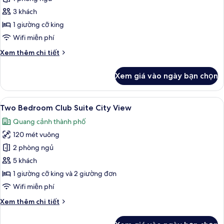
Bedroom
3 khách
Suite
1 giường cỡ king
King
Wifi miễn phí
City
Chi
Xem thêm chi tiết
View
tiết
khác
Xem giá vào ngày bạn chọn
của
One
Bedroom
Xem
Two Bedroom Club Suite City View | Bộ
14
Suite
Two Bedroom Club Suite City View
tất
King
Quang cảnh thành phố
City
cả
View
120 mét vuông
ảnh
Two
2 phòng ngủ
Bedroom
5 khách
Club
1 giường cỡ king và 2 giường đơn
Suite
Wifi miễn phí
City
Chi
Xem thêm chi tiết
View
tiết
khác