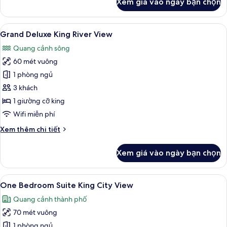
Xem giá vào ngày bạn chọn
của
Two
Bedroom
Xem
Bộ đồ giường cao cấp, chăn bông, m
23
Suite
Grand Deluxe King River View
tất
River
Quang cảnh sông
View
cả
60 mét vuông
ảnh
Grand
1 phòng ngủ
Deluxe
3 khách
King
1 giường cỡ king
River
Wifi miễn phí
View
Chi
Xem thêm chi tiết
tiết
khác
Xem giá vào ngày bạn chọn
của
Grand
Deluxe
Xem
Bộ đồ giường cao cấp, chăn bông, m
19
King
One Bedroom Suite King City View
tất
River
Quang cảnh thành phố
View
cả
70 mét vuông
ảnh
One
1 phòng ngủ