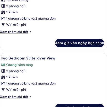
ảnh
View
Two
2 phòng ngủ
Bedroom
5 khách
Suite
1 giường cỡ king và 2 giường đơn
City
Wifi miễn phí
View
Chi
Xem thêm chi tiết
tiết
khác
Xem giá vào ngày bạn chọn
của
Two
Bedroom
Xem
Two Bedroom Suite River View | Bộ đồ
6
Suite
Two Bedroom Suite River View
tất
City
Quang cảnh sông
View
cả
2 phòng ngủ
ảnh
Two
5 khách
Bedroom
1 giường cỡ king và 2 giường đơn
Suite
Wifi miễn phí
River
Chi
Xem thêm chi tiết
View
tiết
khác