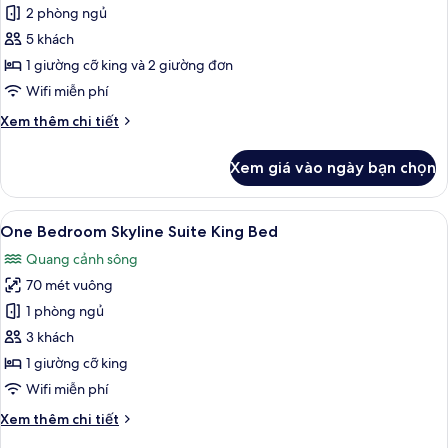
Two
2 phòng ngủ
Bedroom
5 khách
Club
1 giường cỡ king và 2 giường đơn
Suite
Wifi miễn phí
River
Chi
Xem thêm chi tiết
View
tiết
khác
Xem giá vào ngày bạn chọn
của
Two
Bedroom
Xem
One Bedroom Skyline Suite King Bed |
15
Club
One Bedroom Skyline Suite King Bed
tất
Suite
Quang cảnh sông
River
cả
View
70 mét vuông
ảnh
One
1 phòng ngủ
Bedroom
3 khách
Skyline
1 giường cỡ king
Suite
Wifi miễn phí
King
Chi
Xem thêm chi tiết
Bed
tiết