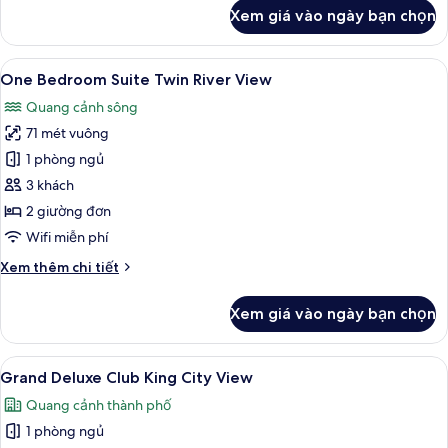
khác
Xem giá vào ngày bạn chọn
của
One
Bedroom
Xem
Bộ đồ giường cao cấp, chăn bông, m
18
Suite
One Bedroom Suite Twin River View
tất
Twin
Quang cảnh sông
City
cả
View
71 mét vuông
ảnh
One
1 phòng ngủ
Bedroom
3 khách
Suite
2 giường đơn
Twin
Wifi miễn phí
River
Chi
Xem thêm chi tiết
View
tiết
khác
Xem giá vào ngày bạn chọn
của
One
Bedroom
Xem
Bộ đồ giường cao cấp, chăn bông, m
6
Suite
Grand Deluxe Club King City View
tất
Twin
Quang cảnh thành phố
River
cả
View
1 phòng ngủ
ảnh