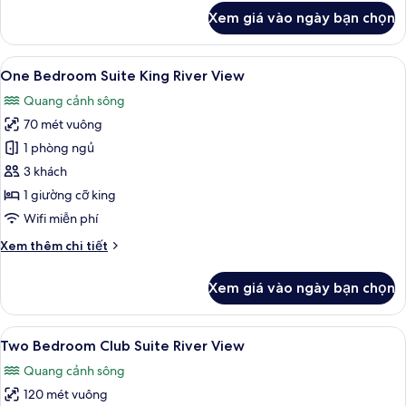
khác
Xem giá vào ngày bạn chọn
của
Phòng
Xem
TV LED 55-inch có truyền hình kỹ thuậ
21
One Bedroom Suite King River View
tất
Quang cảnh sông
cả
70 mét vuông
ảnh
One
1 phòng ngủ
Bedroom
3 khách
Suite
1 giường cỡ king
King
Wifi miễn phí
River
Chi
Xem thêm chi tiết
View
tiết
khác
Xem giá vào ngày bạn chọn
của
One
Bedroom
Xem
Two Bedroom Club Suite River View | B
13
Suite
Two Bedroom Club Suite River View
tất
King
Quang cảnh sông
River
cả
View
120 mét vuông
ảnh