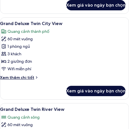
khác
Xem giá vào ngày bạn chọn
của
One
Bedroom
Xem
Bộ đồ giường cao cấp, chăn bông, m
16
Skyline
Grand Deluxe Twin City View
tất
Suite
Quang cảnh thành phố
King
cả
Bed
60 mét vuông
ảnh
Grand
1 phòng ngủ
Deluxe
3 khách
Twin
2 giường đơn
City
Wifi miễn phí
View
Chi
Xem thêm chi tiết
tiết
khác
Xem giá vào ngày bạn chọn
của
Grand
Deluxe
Xem
Grand Deluxe Twin River View | Bộ đồ
18
Twin
Grand Deluxe Twin River View
tất
City
Quang cảnh sông
View
cả
60 mét vuông
ảnh