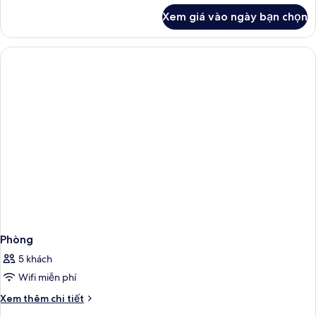
khác
Xem giá vào ngày bạn chọn
của
Phòng
Phòng
5 khách
Wifi miễn phí
Chi
Xem thêm chi tiết
tiết