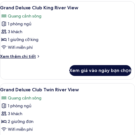
Deluxe
Xem
Bộ đồ giường cao cấp, chăn bông, m
6
Club
Grand Deluxe Club King River View
tất
Twin
Quang cảnh sông
City
cả
View
1 phòng ngủ
ảnh
Grand
3 khách
Deluxe
1 giường cỡ king
Club
Wifi miễn phí
King
Chi
Xem thêm chi tiết
River
tiết
View
khác
Xem giá vào ngày bạn chọn
của
Grand
Deluxe
Xem
Bộ đồ giường cao cấp, chăn bông, m
6
Club
Grand Deluxe Club Twin River View
tất
King
Quang cảnh sông
River
cả
View
1 phòng ngủ
ảnh
Grand
3 khách
Deluxe
2 giường đơn
Club
Wifi miễn phí
Twin