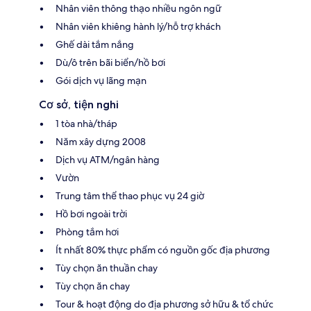
Nhân viên thông thạo nhiều ngôn ngữ
Nhân viên khiêng hành lý/hỗ trợ khách
Ghế dài tắm nắng
Dù/ô trên bãi biển/hồ bơi
Gói dịch vụ lãng mạn
Cơ sở, tiện nghi
1 tòa nhà/tháp
Năm xây dựng 2008
Dịch vụ ATM/ngân hàng
Vườn
Trung tâm thể thao phục vụ 24 giờ
Hồ bơi ngoài trời
Phòng tắm hơi
Ít nhất 80% thực phẩm có nguồn gốc địa phương
Tùy chọn ăn thuần chay
Tùy chọn ăn chay
Tour & hoạt động do địa phương sở hữu & tổ chức