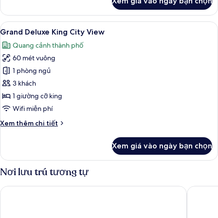
Xem giá vào ngày bạn chọn
của
Two
Bedroom
Xem
Bộ đồ giường cao cấp, chăn bông, m
22
Club
Grand Deluxe King City View
tất
Suite
Quang cảnh thành phố
City
cả
View
60 mét vuông
ảnh
Grand
1 phòng ngủ
Deluxe
3 khách
King
1 giường cỡ king
City
Wifi miễn phí
View
Chi
Xem thêm chi tiết
tiết
khác
Xem giá vào ngày bạn chọn
của
Grand
Deluxe
Nơi lưu trú tương tự
King
City
Centre Point Plus Hotel Silom
lebua at
View