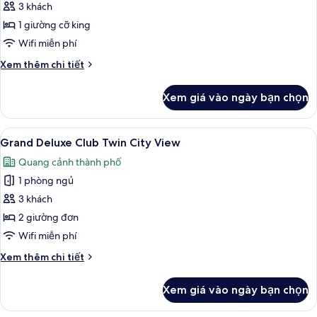
Grand
3 khách
Deluxe
1 giường cỡ king
Club
Wifi miễn phí
King
Chi
Xem thêm chi tiết
City
tiết
View
khác
Xem giá vào ngày bạn chọn
của
Grand
Deluxe
Xem
Bộ đồ giường cao cấp, chăn bông, m
6
Club
Grand Deluxe Club Twin City View
tất
King
Quang cảnh thành phố
City
cả
View
1 phòng ngủ
ảnh
Grand
3 khách
Deluxe
2 giường đơn
Club
Wifi miễn phí
Twin
Chi
Xem thêm chi tiết
City
tiết
View
khác
Xem giá vào ngày bạn chọn
của
Grand