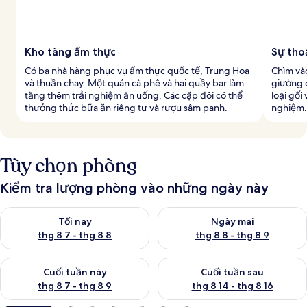
Kho tàng ẩm thực
Sự tho
Có ba nhà hàng phục vụ ẩm thực quốc tế, Trung Hoa
Chìm và
và thuần chay. Một quán cà phê và hai quầy bar làm
giường 
tăng thêm trải nghiệm ăn uống. Các cặp đôi có thể
loại gối
thưởng thức bữa ăn riêng tư và rượu sâm panh.
nghiệm.
Tùy chọn phòng
Kiểm tra lượng phòng vào những ngày này
Kiểm tra lượng phòng tối nay từ thg 8 7 - thg 8 8
Kiểm tra lượng phòng ngày mai
Tối nay
Ngày mai
thg 8 7 - thg 8 8
thg 8 8 - thg 8 9
Kiểm tra lượng phòng cuối tuần này từ thg 8 7 - thg 8 9
Kiểm tra lượng phòng cuối tuần
Cuối tuần này
Cuối tuần sau
thg 8 7 - thg 8 9
thg 8 14 - thg 8 16