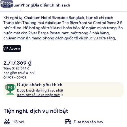
502+
Tổng quan
Phòng
Địa điểm
Chính sách
Khi nghỉ tại Chatrium Hotel Riverside Bangkok, bạn sẽ chỉ cách
Trung tâm Thương mại Asiatique The Riverfront và Central Rama 3 5
phút đi xe. Hồ bơi ngoài trời là nơi hoàn hảo để ngâm mình trong làn
nước mát còn River Barge Restaurant, một trong 3 nhà hàng,
chuyên món ăn mang phong cách quốc tế và phục vụ bữa sáng,
bữa trưa cùng bữa tối, sẽ chiêu đãi thực khách những món tuyệt
ngon. Những tiện nghi nổi bật khác tại khách sạn sang trọng này
VIP Access
bao gồm 2 quán bar/khu lounge, quán bar cạnh hồ bơi và trung tâm
thể thao phục vụ 24 giờ. Hồ bơi và nhân viên nhiệt tình là những
Giá
2.717.369 ₫
điều được du khách đánh giá cao.
One Bedroom Suite King River View | B
hiện
Tổng 3.198.344 ₫
tại
bao gồm thuế & phí
là
04/09 - 05/09
2.717.369 ₫
Nhận
9,6
Được khách yêu thích
xét
Đ
trên
Được khách đánh giá cao nhất
ư
Xem tất cả 1.675 nhận xét
10,
ợ
Được
c
khách
Tiện nghi, dịch vụ nổi bật
yêu
k
thích
h
Hồ bơi
Đưa đón sân bay
á