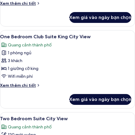
Chi
Xem thêm chi tiết
River
tiết
View
khác
Xem giá vào ngày bạn chọn
của
Grand
Deluxe
Xem
Bộ đồ giường cao cấp, chăn bông, m
6
Club
One Bedroom Club Suite King City View
tất
Twin
Quang cảnh thành phố
River
cả
View
1 phòng ngủ
ảnh
One
3 khách
Bedroom
1 giường cỡ king
Club
Wifi miễn phí
Suite
Chi
Xem thêm chi tiết
King
tiết
City
khác
Xem giá vào ngày bạn chọn
của
View
One
Bedroom
Xem
Bộ đồ giường cao cấp, chăn bông, m
6
Club
Two Bedroom Suite City View
tất
Suite
Quang cảnh thành phố
King
cả
City
120 mét vuông