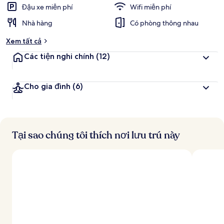
c
Đậu xe miễn phí
Wifi miễn phí
h
Nhà hàng
Có phòng thông nhau
đ
Xem tất cả
á
n
Các tiện nghi chính
(12)
h
g
Cho gia đình
(6)
i
á
c
a
o
Tại sao chúng tôi thích nơi lưu trú này
n
h
ấ
t