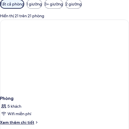
Bộ
Tất cả phòng
1 giường
3+ giường
2 giường
lọc
có
Hiển thị 21 trên 21 phòng
thể
dùng
để
lọc
tìm
phòng
Phòng
5 khách
Wifi miễn phí
Chi
Xem thêm chi tiết
tiết