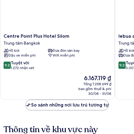
Centre
lebua
Centre Point Plus Hotel Silom
lebua 
Point
at
Trung tâm Bangkok
Trung t
Plus
State
Hồ bơi
Đưa đón sân bay
Hồ bơ
Hotel
Tower
Đậu xe miễn phí
Wifi miễn phí
Đưa đó
Silom
Trung
Trung
tâm
9.2
9.2
Tuyệt vời
Tuyệ
9,2
9,2
tâm
Bangko
trên
trên
1.272 nhận xét
3.00
Bangkok
10,
10,
Giá
6.167.119 ₫
Tuyệt
Tuyệt
hiện
vời,
vời,
Tổng 7.258.699 ₫
tại
bao gồm thuế & phí
1.272
3.001
là
30/08 - 31/08
nhận
nhận
6.167.119 ₫
xét
xét
So sánh những nơi lưu trú tương tự
Thông tin về khu vực này