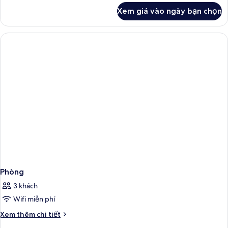
khác
Xem giá vào ngày bạn chọn
của
Phòng
Phòng
3 khách
Wifi miễn phí
Chi
Xem thêm chi tiết
tiết