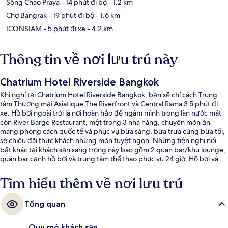
Sông Chao Praya
- 14 phút đi bộ
- 1.2 km
Chợ Bangrak
- 19 phút đi bộ
- 1.6 km
ICONSIAM
- 5 phút đi xe
- 4.2 km
Thông tin về nơi lưu trú này
Chatrium Hotel Riverside Bangkok
Khi nghỉ tại Chatrium Hotel Riverside Bangkok, bạn sẽ chỉ cách Trung
tâm Thương mại Asiatique The Riverfront và Central Rama 3 5 phút đi
xe. Hồ bơi ngoài trời là nơi hoàn hảo để ngâm mình trong làn nước mát
còn River Barge Restaurant, một trong 3 nhà hàng, chuyên món ăn
mang phong cách quốc tế và phục vụ bữa sáng, bữa trưa cùng bữa tối,
sẽ chiêu đãi thực khách những món tuyệt ngon. Những tiện nghi nổi
bật khác tại khách sạn sang trọng này bao gồm 2 quán bar/khu lounge,
quán bar cạnh hồ bơi và trung tâm thể thao phục vụ 24 giờ. Hồ bơi và
nhân viên nhiệt tình là những điều được du khách đánh giá cao.
Tìm hiểu thêm về nơi lưu trú
Tổng quan
Quy mô khách sạn