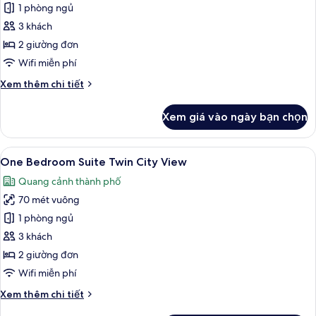
Grand
1 phòng ngủ
Deluxe
3 khách
Twin
2 giường đơn
River
Wifi miễn phí
View
Chi
Xem thêm chi tiết
tiết
khác
Xem giá vào ngày bạn chọn
của
Grand
Deluxe
Xem
Bộ đồ giường cao cấp, chăn bông, m
16
Twin
One Bedroom Suite Twin City View
tất
River
Quang cảnh thành phố
View
cả
70 mét vuông
ảnh
One
1 phòng ngủ
Bedroom
3 khách
Suite
2 giường đơn
Twin
Wifi miễn phí
City
Chi
Xem thêm chi tiết
View
tiết