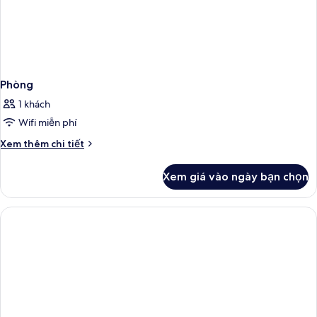
Phòng
1 khách
Wifi miễn phí
Chi
Xem thêm chi tiết
tiết
khác
Xem giá vào ngày bạn chọn
của
Phòng