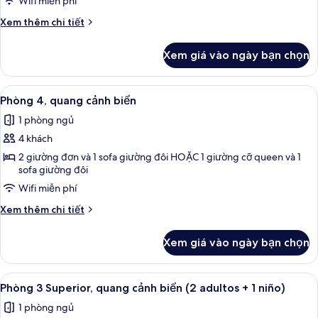
Wifi miễn phí
niño)
quang
Chi
Xem thêm chi tiết
cảnh
tiết
biển
khác
Xem giá vào ngày bạn chọn
của
Phòng
3,
Xem
Két bảo mật tại phòng, bàn, nôi (giườ
4
quang
Phòng 4, quang cảnh biển
tất
cảnh
1 phòng ngủ
biển
cả
4 khách
ảnh
Phòng
2 giường đơn và 1 sofa giường đôi HOẶC 1 giường cỡ queen và 1
sofa giường đôi
4,
Wifi miễn phí
quang
cảnh
Chi
Xem thêm chi tiết
biển
tiết
khác
Xem giá vào ngày bạn chọn
của
Phòng
4,
Xem
Két bảo mật tại phòng, bàn, nôi (giườ
5
quang
Phòng 3 Superior, quang cảnh biển (2 adultos + 1 niño)
tất
cảnh
1 phòng ngủ
biển
cả