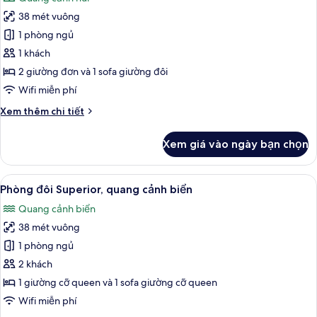
cả
38 mét vuông
ảnh
Phòng
1 phòng ngủ
đơn
1 khách
2 giường đơn và 1 sofa giường đôi
Wifi miễn phí
Chi
Xem thêm chi tiết
tiết
khác
Xem giá vào ngày bạn chọn
của
Phòng
đơn
Xem
Két bảo mật tại phòng, bàn, nôi (giườ
4
Phòng đôi Superior, quang cảnh biển
tất
Quang cảnh biển
cả
38 mét vuông
ảnh
Phòng
1 phòng ngủ
đôi
2 khách
Superior,
1 giường cỡ queen và 1 sofa giường cỡ queen
quang
Wifi miễn phí
cảnh