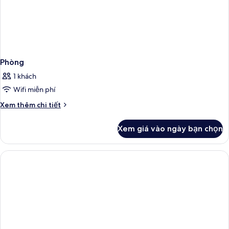
Phòng
1 khách
Wifi miễn phí
Chi
Xem thêm chi tiết
tiết
khác
Xem giá vào ngày bạn chọn
của
Phòng