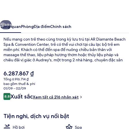
Diamante
Beach
Spa
ước
Tiếp
&
69+
Tổng quan
Phòng
Địa điểm
Chính sách
Convention
Nếu mang con trẻ theo cùng trong kỳ lưu trú tại AR Diamante Beach
Center
Spa & Convention Center, trẻ có thể vui chơi tại câu lạc bộ trẻ em
miễn phí. Khách có thể đến spa để nuông chiều bản thân với
massage thể thao, liệu pháp hương thơm hoặc thủy liệu pháp và
chiêu đãi vị giác ở Audrey's, một trong 2 nhà hàng, chuyên đặc sản
vùng và phục vụ vào bữa trưa và bữa tối. Các tiện nghi khác gồm có
hồ bơi ngoài trời, quán bar/khu lounge và câu lạc bộ sức khỏe.
Giá
6.287.867 ₫
hiện
Tổng 6.916.714 ₫
tại
bao gồm thuế & phí
Mặt tiền nơi lưu trú
là
01/09 - 02/09
6.287.867 ₫
Nhận
Xuất sắc
8,8
Xem tất cả 216 nhận xét
8,8 trên 10,
xét
Tiện nghi, dịch vụ nổi bật
Hồ bơi
Spa