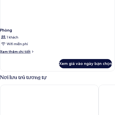
Phòng
1 khách
Wifi miễn phí
Chi
Xem thêm chi tiết
tiết
khác
Xem giá vào ngày bạn chọn
của
Phòng
Nơi lưu trú tương tự
Hotel Bahía Calpe by Pierre & Vacances
Hotel Po