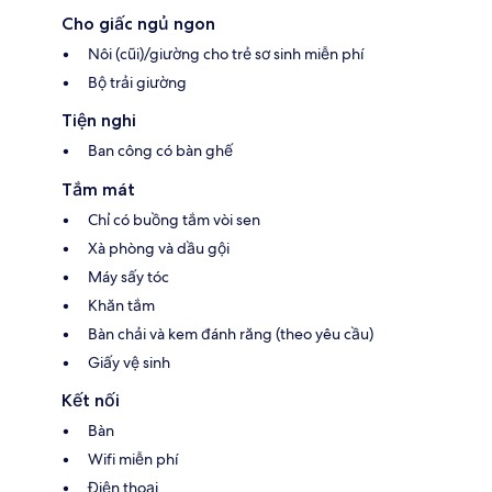
Cho giấc ngủ ngon
Nôi (cũi)/giường cho trẻ sơ sinh miễn phí
Bộ trải giường
Tiện nghi
Ban công có bàn ghế
Tắm mát
Chỉ có buồng tắm vòi sen
Xà phòng và dầu gội
Máy sấy tóc
Khăn tắm
Bàn chải và kem đánh răng (theo yêu cầu)
Giấy vệ sinh
Kết nối
Bàn
Wifi miễn phí
Điện thoại