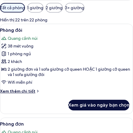
Bộ
Tất cả phòng
1 giường
2 giường
3+ giường
lọc
có
Hiển thị 22 trên 22 phòng
thể
Xem
Két bảo mật tại phòng, bàn, nôi (giườ
5
Phòng đôi
dùng
tất
để
Quang cảnh núi
cả
lọc
38 mét vuông
ảnh
tìm
Phòng
1 phòng ngủ
phòng
đôi
2 khách
2 giường đơn và 1 sofa giường cỡ queen HOẶC 1 giường cỡ queen
và 1 sofa giường đôi
Wifi miễn phí
Chi
Xem thêm chi tiết
tiết
khác
Xem giá vào ngày bạn chọn
của
Phòng
đôi
Xem
Két bảo mật tại phòng, bàn, nôi (giườ
5
Phòng đơn
tất
Quang cảnh núi