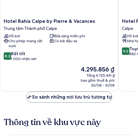
Hotel
Hotel
Hotel Bahía Calpe by Pierre & Vacances
Hotel 
Bahía
Porto
Trung tâm Thành phố Calpe
Calpe
Calpe
Calpe
Hồ bơi
Bữa sáng miễn phí
Hồ bơ
by
Calpe
Cho phép mang vật
Có bãi đậu xe
Nhà h
Pierre
nuôi
&
9.2
Tuyệ
9,2
8.2
Vacances
Rất tốt
trên
882 
8,2
trên
Trung
1.000 nhận xét
10,
10,
tâm
Tuyệt
Giá
4.295.856 ₫
Rất
Thành
vời,
hiện
tốt,
phố
Tổng 4.725.441 ₫
882
tại
bao gồm thuế & phí
1.000
Calpe
nhận
là
30/08 - 31/08
nhận
xét
4.295.856 ₫
xét
So sánh những nơi lưu trú tương tự
Thông tin về khu vực này