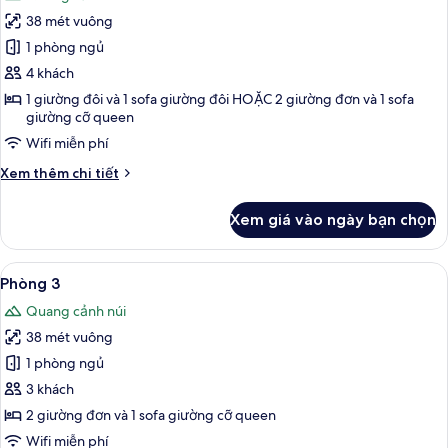
cả
1
38 mét vuông
ảnh
niño)
Phòng
1 phòng ngủ
4
4 khách
1 giường đôi và 1 sofa giường đôi HOẶC 2 giường đơn và 1 sofa
giường cỡ queen
Wifi miễn phí
Chi
Xem thêm chi tiết
tiết
khác
Xem giá vào ngày bạn chọn
của
Phòng
4
Xem
Két bảo mật tại phòng, bàn, nôi (giườ
5
Phòng 3
tất
Quang cảnh núi
cả
38 mét vuông
ảnh
Phòng
1 phòng ngủ
3
3 khách
2 giường đơn và 1 sofa giường cỡ queen
Wifi miễn phí