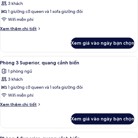
3 khách
ảnh
Phòng
1 giường cỡ queen và 1 sofa giường đôi
3
Wifi miễn phí
Superior,
Chi
Xem thêm chi tiết
quang
tiết
cảnh
khác
Xem giá vào ngày bạn chọn
của
biển
Phòng
(2
3
Xem
Két bảo mật tại phòng, bàn, nôi (giườ
adultos
5
Superior,
Phòng 3 Superior, quang cảnh biển
tất
quang
+
1 phòng ngủ
cảnh
cả
1
biển
3 khách
ảnh
niño)
(2
Phòng
1 giường cỡ queen và 1 sofa giường đôi
adultos
3
+
Wifi miễn phí
1
Superior,
Chi
Xem thêm chi tiết
niño)
quang
tiết
cảnh
khác
Xem giá vào ngày bạn chọn
của
biển
Phòng
3
Xem
Két bảo mật tại phòng, bàn, nôi (giườ
4
Superior,