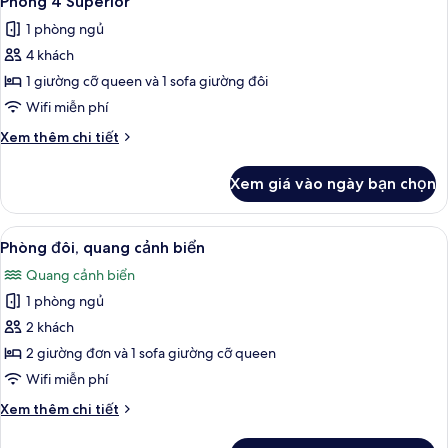
Phòng 4 Superior
tất
1 phòng ngủ
cả
4 khách
ảnh
Phòng
1 giường cỡ queen và 1 sofa giường đôi
4
Wifi miễn phí
Superior
Chi
Xem thêm chi tiết
tiết
khác
Xem giá vào ngày bạn chọn
của
Phòng
4
Xem
Két bảo mật tại phòng, bàn, nôi (giườ
4
Superior
Phòng đôi, quang cảnh biển
tất
Quang cảnh biển
cả
1 phòng ngủ
ảnh
Phòng
2 khách
đôi,
2 giường đơn và 1 sofa giường cỡ queen
quang
Wifi miễn phí
cảnh
Chi
Xem thêm chi tiết
biển
tiết
khác