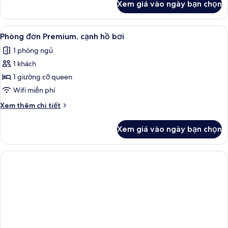
Xem giá vào ngày bạn chọn
của
Phòng
đôi
Xem
Hiên
5
Premium,
Phòng đơn Premium, cạnh hồ bơi
tất
cạnh
1 phòng ngủ
hồ
cả
bơi
1 khách
ảnh
Phòng
1 giường cỡ queen
đơn
Wifi miễn phí
Premium,
Chi
Xem thêm chi tiết
cạnh
tiết
hồ
khác
Xem giá vào ngày bạn chọn
của
bơi
Phòng
đơn
Premium,
cạnh
hồ
bơi