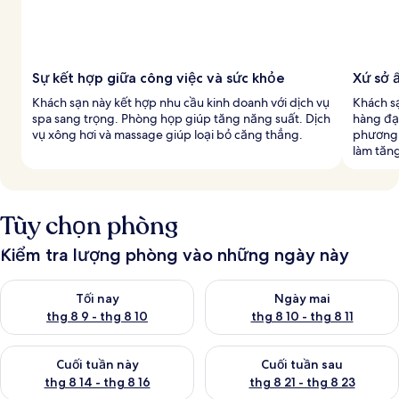
Sự kết hợp giữa công việc và sức khỏe
Xứ sở 
Khách sạn này kết hợp nhu cầu kinh doanh với dịch vụ
Khách s
spa sang trọng. Phòng họp giúp tăng năng suất. Dịch
hàng đạ
vụ xông hơi và massage giúp loại bỏ căng thẳng.
phương.
làm tăn
Tùy chọn phòng
Kiểm tra lượng phòng vào những ngày này
Kiểm tra lượng phòng tối nay từ thg 8 9 - thg 8 10
Kiểm tra lượng phòng ngày mai 
Tối nay
Ngày mai
thg 8 9 - thg 8 10
thg 8 10 - thg 8 11
Kiểm tra lượng phòng cuối tuần này từ thg 8 14 - thg 8 16
Kiểm tra lượng phòng cuối tuần
Cuối tuần này
Cuối tuần sau
thg 8 14 - thg 8 16
thg 8 21 - thg 8 23