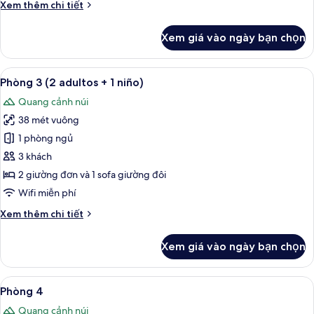
Chi
Xem thêm chi tiết
biển
tiết
khác
Xem giá vào ngày bạn chọn
của
Phòng
đôi
Xem
Két bảo mật tại phòng, bàn, nôi (giườ
5
Superior,
Phòng 3 (2 adultos + 1 niño)
tất
quang
Quang cảnh núi
cảnh
cả
biển
38 mét vuông
ảnh
Phòng
1 phòng ngủ
3
3 khách
(2
2 giường đơn và 1 sofa giường đôi
adultos
Wifi miễn phí
+
Chi
Xem thêm chi tiết
1
tiết
niño)
khác
Xem giá vào ngày bạn chọn
của
Phòng
3
Xem
Két bảo mật tại phòng, bàn, nôi (giườ
6
(2
Phòng 4
tất
adultos
Quang cảnh núi
+