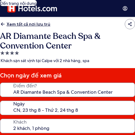
Đến trang nội dung
Xem tất cả nơi lưu trú
AR Diamante Beach Spa &
Convention Center
Nơi
lưu
Khách sạn sát vịnh tại Calpe với 2 nhà hàng, spa
trú
4.0
Chọn ngày để xem giá
sao
Điểm đến?
Ngày
Khách