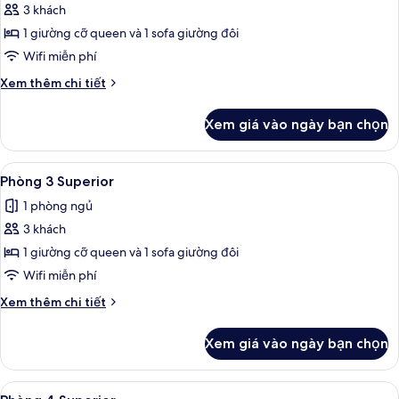
3 khách
ảnh
Phòng
1 giường cỡ queen và 1 sofa giường đôi
3
Wifi miễn phí
Superior
Chi
Xem thêm chi tiết
(2
tiết
adultos
khác
Xem giá vào ngày bạn chọn
của
+
Phòng
1
3
Xem
Két bảo mật tại phòng, bàn, nôi (giườ
niño)
5
Superior
Phòng 3 Superior
tất
(2
1 phòng ngủ
adultos
cả
+
3 khách
ảnh
1
Phòng
1 giường cỡ queen và 1 sofa giường đôi
niño)
3
Wifi miễn phí
Superior
Chi
Xem thêm chi tiết
tiết
khác
Xem giá vào ngày bạn chọn
của
Phòng
3
Xem
Két bảo mật tại phòng, bàn, nôi (giườ
5
Superior