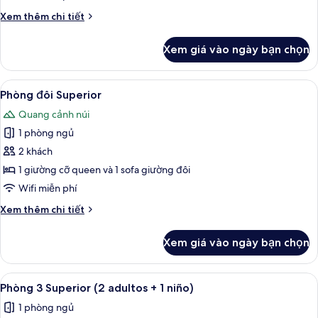
Chi
Xem thêm chi tiết
tiết
khác
Xem giá vào ngày bạn chọn
của
Phòng
3
Xem
Két bảo mật tại phòng, bàn, nôi (giườ
4
Phòng đôi Superior
tất
Quang cảnh núi
cả
1 phòng ngủ
ảnh
Phòng
2 khách
đôi
1 giường cỡ queen và 1 sofa giường đôi
Superior
Wifi miễn phí
Chi
Xem thêm chi tiết
tiết
khác
Xem giá vào ngày bạn chọn
của
Phòng
đôi
Xem
Két bảo mật tại phòng, bàn, nôi (giườ
5
Superior
Phòng 3 Superior (2 adultos + 1 niño)
tất
1 phòng ngủ
cả