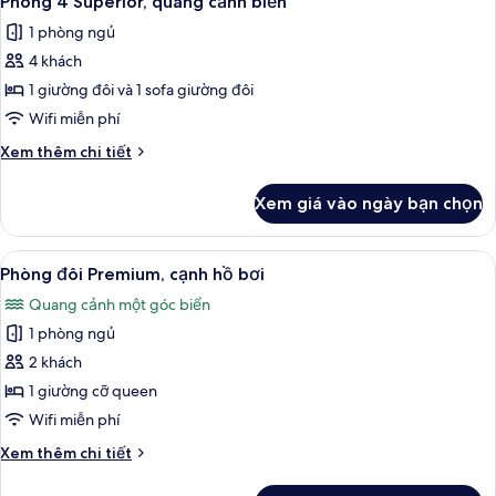
Phòng 4 Superior, quang cảnh biển
tất
quang
1 phòng ngủ
cảnh
cả
biển
4 khách
ảnh
Phòng
1 giường đôi và 1 sofa giường đôi
4
Wifi miễn phí
Superior,
Chi
Xem thêm chi tiết
quang
tiết
cảnh
khác
Xem giá vào ngày bạn chọn
của
biển
Phòng
4
Xem
Hiên
5
Superior,
Phòng đôi Premium, cạnh hồ bơi
tất
quang
Quang cảnh một góc biển
cảnh
cả
biển
1 phòng ngủ
ảnh
Phòng
2 khách
đôi
1 giường cỡ queen
Premium,
Wifi miễn phí
cạnh
Chi
Xem thêm chi tiết
hồ
tiết
bơi
khác