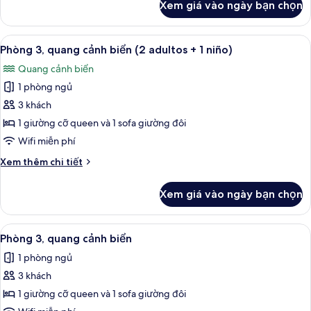
Xem giá vào ngày bạn chọn
của
Phòng
đôi,
Xem
Két bảo mật tại phòng, bàn, nôi (giườ
5
quang
Phòng 3, quang cảnh biển (2 adultos + 1 niño)
tất
cảnh
Quang cảnh biển
biển
cả
1 phòng ngủ
ảnh
Phòng
3 khách
3,
1 giường cỡ queen và 1 sofa giường đôi
quang
Wifi miễn phí
cảnh
Chi
Xem thêm chi tiết
biển
tiết
(2
khác
Xem giá vào ngày bạn chọn
của
adultos
Phòng
+
3,
Xem
Két bảo mật tại phòng, bàn, nôi (giườ
1
5
quang
Phòng 3, quang cảnh biển
tất
niño)
cảnh
1 phòng ngủ
biển
cả
(2
3 khách
ảnh
adultos
Phòng
1 giường cỡ queen và 1 sofa giường đôi
+
3,
1