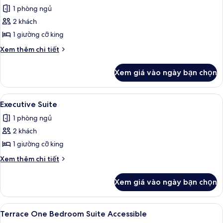
1 phòng ngủ
ảnh
Restore
2 khách
Lanai
1 giường cỡ king
Suite
Chi
Xem thêm chi tiết
tiết
khác
Xem giá vào ngày bạn chọn
của
Restore
Lanai
Xem
Executive Suite | Bộ trải giường bằng 
4
Suite
Executive Suite
tất
1 phòng ngủ
cả
2 khách
ảnh
Executive
1 giường cỡ king
Suite
Chi
Xem thêm chi tiết
tiết
khác
Xem giá vào ngày bạn chọn
của
Executive
Suite
Xem
Hiên
10
Terrace One Bedroom Suite Accessible
tất