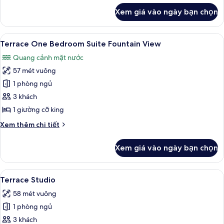
hiên
khác
Xem giá vào ngày bạn chọn
của
Phòng,
1
Xem
Terrace One Bedroom Suite Fountain Vi
7
phòng
Terrace One Bedroom Suite Fountain View
tất
ngủ,
Quang cảnh mặt nước
hiên
cả
57 mét vuông
ảnh
Terrace
1 phòng ngủ
One
3 khách
Bedroom
1 giường cỡ king
Suite
Chi
Xem thêm chi tiết
Fountain
tiết
View
khác
Xem giá vào ngày bạn chọn
của
Terrace
One
Xem
Bộ trải giường bằng vải cotton Ai Cập,
6
Bedroom
Terrace Studio
tất
Suite
58 mét vuông
Fountain
cả
View
1 phòng ngủ
ảnh
Terrace
3 khách