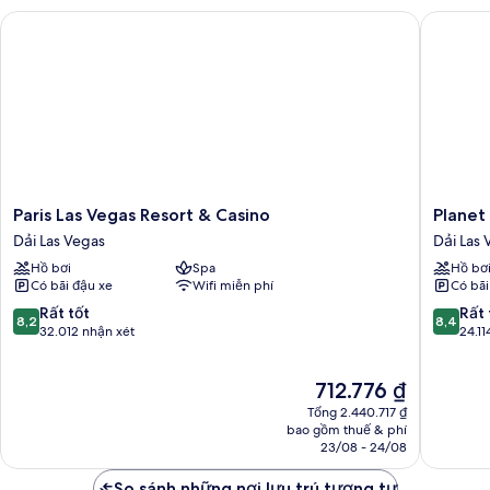
Bedroom
Paris Las Vegas Resort & Casino
Planet H
Paris
Planet
Paris Las Vegas Resort & Casino
Planet
Las
Hollywo
Dải Las Vegas
Dải Las 
Vegas
Resort
Hồ bơi
Spa
Hồ bơ
Resort
&
Có bãi đậu xe
Wifi miễn phí
Có bãi
&
Casino
Casino
Dải
8.2
8.4
Rất tốt
Rất 
8,2
8,4
Dải
Las
trên
trên
32.012 nhận xét
24.11
Las
Vegas
10,
10,
Vegas
Rất
Rất
Giá
712.776 ₫
tốt,
tốt,
hiện
32.012
24.114
Tổng 2.440.717 ₫
tại
nhận
nhận
bao gồm thuế & phí
là
23/08 - 24/08
xét
xét
712.776 ₫
So sánh những nơi lưu trú tương tự