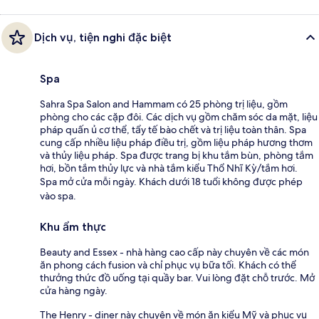
Dịch vụ, tiện nghi đặc biệt
Spa
Sahra Spa Salon and Hammam có 25 phòng trị liệu, gồm
phòng cho các cặp đôi. Các dịch vụ gồm chăm sóc da mặt, liệu
pháp quấn ủ cơ thể, tẩy tế bào chết và trị liệu toàn thân. Spa
cung cấp nhiều liệu pháp điều trị, gồm liệu pháp hương thơm
và thủy liệu pháp. Spa được trang bị khu tắm bùn, phòng tắm
hơi, bồn tắm thủy lực và nhà tắm kiểu Thổ Nhĩ Kỳ/tắm hơi.
Spa mở cửa mỗi ngày. Khách dưới 18 tuổi không được phép
vào spa.
Khu ẩm thực
Beauty and Essex - nhà hàng cao cấp này chuyên về các món
ăn phong cách fusion và chỉ phục vụ bữa tối. Khách có thể
thưởng thức đồ uống tại quầy bar. Vui lòng đặt chỗ trước. Mở
cửa hàng ngày.
The Henry - diner này chuyên về món ăn kiểu Mỹ và phục vụ