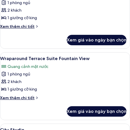
1 phòng ngủ
cả
2 khách
ảnh
Terrace
1 giường cỡ king
One
Chi
Xem thêm chi tiết
Bedroom
tiết
khác
Suite
Xem giá vào ngày bạn chọn
của
Accessible
Terrace
One
Xem
Wraparound Terrace Suite Fountain 
5
Bedroom
Wraparound Terrace Suite Fountain View
tất
Suite
Quang cảnh mặt nước
Accessible
cả
1 phòng ngủ
ảnh
Wraparound
2 khách
Terrace
1 giường cỡ king
Suite
Chi
Xem thêm chi tiết
Fountain
tiết
View
khác
Xem giá vào ngày bạn chọn
của
Wraparound
Terrace
Xem
City Studio | Bộ trải giường bằng vải 
4
Suite
City Studio