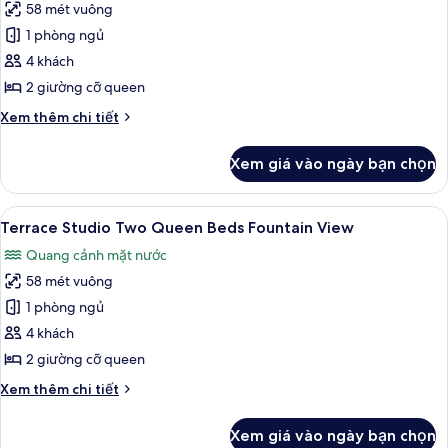
58 mét vuông
cả
1 phòng ngủ
ảnh
Terrace
4 khách
Studio
2 giường cỡ queen
Two
Chi
Xem thêm chi tiết
Queen
tiết
Beds
khác
Xem giá vào ngày bạn chọn
của
Terrace
Studio
Xem
Bộ trải giường bằng vải cotton Ai Cập,
6
Two
Terrace Studio Two Queen Beds Fountain View
tất
Queen
Quang cảnh mặt nước
Beds
cả
58 mét vuông
ảnh
Terrace
1 phòng ngủ
Studio
4 khách
Two
2 giường cỡ queen
Queen
Chi
Xem thêm chi tiết
Beds
tiết
Fountain
khác
Xem giá vào ngày bạn chọn
của
View