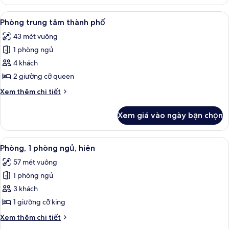
Phòng
Xem
Bộ trải giường bằng vải cotton Ai Cập,
4
Phòng trung tâm thành phố
tất
43 mét vuông
cả
1 phòng ngủ
ảnh
Phòng
4 khách
trung
2 giường cỡ queen
tâm
Chi
Xem thêm chi tiết
thành
tiết
phố
khác
Xem giá vào ngày bạn chọn
của
Phòng
trung
Xem
Bộ trải giường bằng vải cotton Ai Cập,
9
tâm
Phòng, 1 phòng ngủ, hiên
tất
thành
57 mét vuông
phố
cả
1 phòng ngủ
ảnh
Phòng,
3 khách
1
1 giường cỡ king
phòng
Chi
Xem thêm chi tiết
ngủ,
tiết