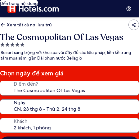
Đến trang nội dung
Xem tất cả nơi lưu trú
The Cosmopolitan Of Las Vegas
Nơi
lưu
Resort sang trọng với khu spa với đầy đủ các liệu pháp, liền kề trung
trú
tâm mua sắm, gần Đài phun nước Bellagio
5.0
sao
Chọn ngày để xem giá
Điểm đến?
Ngày
Khách