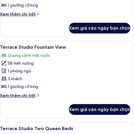
Studio
1 giường cỡ king
Chi
Xem thêm chi tiết
tiết
khác
Xem giá vào ngày bạn chọn
của
Terrace
Studio
Xem
Bộ trải giường bằng vải cotton Ai Cập,
5
Terrace Studio Fountain View
tất
Quang cảnh mặt nước
cả
58 mét vuông
ảnh
Terrace
1 phòng ngủ
Studio
3 khách
Fountain
1 giường cỡ king
View
Chi
Xem thêm chi tiết
tiết
khác
Xem giá vào ngày bạn chọn
của
Terrace
Studio
Xem
Bộ trải giường bằng vải cotton Ai Cập,
7
Fountain
Terrace Studio Two Queen Beds
tất
View