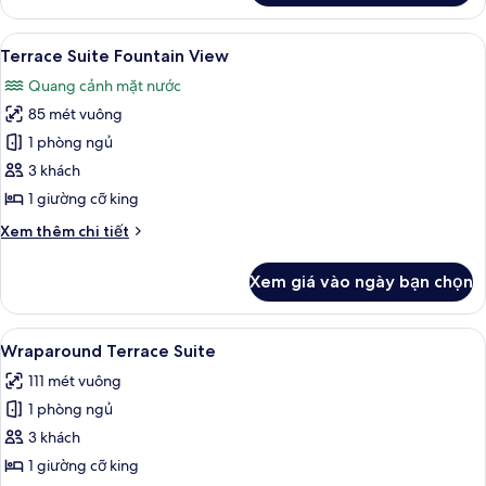
Terrace
Studio
Xem
Terrace Suite Fountain View | Bộ trải 
5
Two
Terrace Suite Fountain View
tất
Queen
Quang cảnh mặt nước
Beds
cả
Fountain
85 mét vuông
ảnh
View
Terrace
1 phòng ngủ
Suite
3 khách
Fountain
1 giường cỡ king
View
Chi
Xem thêm chi tiết
tiết
khác
Xem giá vào ngày bạn chọn
của
Terrace
Suite
Xem
Bộ trải giường bằng vải cotton Ai Cập,
4
Fountain
Wraparound Terrace Suite
tất
View
111 mét vuông
cả
1 phòng ngủ
ảnh
Wraparound
3 khách
Terrace
1 giường cỡ king