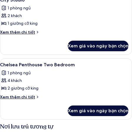
tất
Fountain
1 phòng ngủ
View
cả
2 khách
ảnh
City
1 giường cỡ king
Studio
Chi
Xem thêm chi tiết
tiết
khác
Xem giá vào ngày bạn chọn
của
City
Studio
Xem
Bộ trải giường bằng vải cotton Ai Cập,
5
Chelsea Penthouse Two Bedroom
tất
1 phòng ngủ
cả
4 khách
ảnh
Chelsea
2 giường cỡ king
Penthouse
Chi
Xem thêm chi tiết
Two
tiết
khác
Bedroom
Xem giá vào ngày bạn chọn
của
Chelsea
Penthouse
Nơi lưu trú tương tự
Two