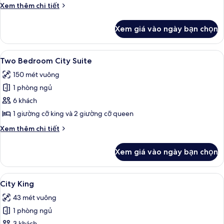
Suite
Chi
Xem thêm chi tiết
tiết
khác
Xem giá vào ngày bạn chọn
của
Wraparound
Terrace
Xem
Two Bedroom City 
6
Suite
Two Bedroom City Suite
tất
150 mét vuông
cả
1 phòng ngủ
ảnh
Two
6 khách
Bedroom
1 giường cỡ king và 2 giường cỡ queen
City
Chi
Xem thêm chi tiết
Suite
tiết
khác
Xem giá vào ngày bạn chọn
của
Two
Bedroom
Xem
City King | Bộ trải giường bằng vải co
4
City
City King
tất
Suite
43 mét vuông
cả
1 phòng ngủ
ảnh
3 khách