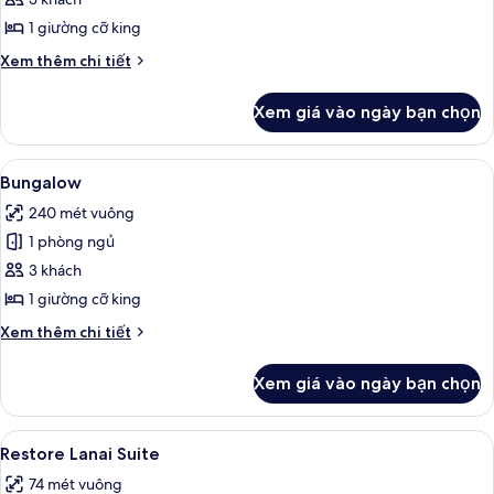
City
King
1 giường cỡ king
Chi
Xem thêm chi tiết
tiết
khác
Xem giá vào ngày bạn chọn
của
City
King
Xem
Bungalow | Khu phòng khách | TV màn 
4
Bungalow
tất
240 mét vuông
cả
1 phòng ngủ
ảnh
Bungalow
3 khách
1 giường cỡ king
Chi
Xem thêm chi tiết
tiết
khác
Xem giá vào ngày bạn chọn
của
Bungalow
Xem
Restore Lanai Suite | Bộ trải giường b
5
Restore Lanai Suite
tất
74 mét vuông
cả