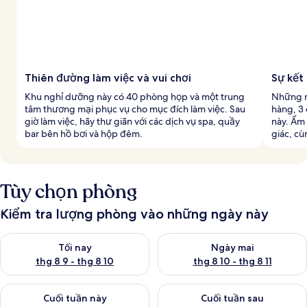
Thiên đường làm việc và vui chơi
Sự kết
Khu nghỉ dưỡng này có 40 phòng họp và một trung
Những n
tâm thương mại phục vụ cho mục đích làm việc. Sau
hàng, 3 
giờ làm việc, hãy thư giãn với các dịch vụ spa, quầy
này. Ẩm 
bar bên hồ bơi và hộp đêm.
giác, cù
Tùy chọn phòng
Kiểm tra lượng phòng vào những ngày này
Kiểm tra lượng phòng tối nay từ thg 8 9 - thg 8 10
Kiểm tra lượng phòng ngày mai 
Tối nay
Ngày mai
thg 8 9 - thg 8 10
thg 8 10 - thg 8 11
Kiểm tra lượng phòng cuối tuần này từ thg 8 14 - thg 8 16
Kiểm tra lượng phòng cuối tuần
Cuối tuần này
Cuối tuần sau