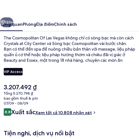
Of
Las
ước
Tiếp
Vegas
123+
Tổng quan
Phòng
Địa điểm
Chính sách
The Cosmopolitan Of Las Vegas không chỉ có sòng bạc mà còn cách
Crystals at City Center và Sòng bạc Cosmopolitan vài bước chân.
Bạn có thể đến spa để nuông chiều bản thân với massage, liệu pháp
quấn ủ cơ thể hoặc liệu pháp hương thơm và chiêu đãi vị giác ở
Beauty and Essex, một trong 18 nhà hàng, chuyên các món ăn
phong cách fusion và phục vụ vào bữa tối. Những tiện nghi nổi bật
khác tại resort sang trọng này bao gồm 2 quán bar cạnh hồ bơi,
VIP Access
trung tâm thể thao phục vụ 24 giờ và bồn tắm spa. Hồ bơi và nhân
viên nhiệt tình là những điều được du khách đánh giá cao. Nơi lưu
Giá
3.207.492 ₫
trú nằm cách dịch vụ giao thông công cộng một quãng đi bộ ngắn:
8 quầy bar/khu lounge, 2 quán bar c
hiện
cách Ga Ballys and Paris Las Vegas Monorail 13 phút và Ga Flamingo -
Tổng 5.270.798 ₫
tại
bao gồm thuế & phí
Caesars Palace Monorail 14 phút.
là
07/09 - 08/09
3.207.492 ₫
Nhận
Xuất sắc
8,8
Xem tất cả 10.808 nhận xét
8,8 trên 10,
xét
Tiện nghi, dịch vụ nổi bật