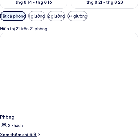
thg 8 14 - thg 8 16
thg 8 21 - thg 8 23
Bộ
Tất cả phòng
1 giường
2 giường
3+ giường
lọc
có
Hiển thị 21 trên 21 phòng
thể
dùng
để
lọc
tìm
phòng
Phòng
2 khách
Chi
Xem thêm chi tiết