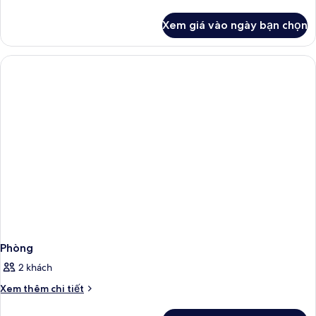
tiết
khác
Xem giá vào ngày bạn chọn
của
Phòng
Phòng
2 khách
Chi
Xem thêm chi tiết
tiết
khác