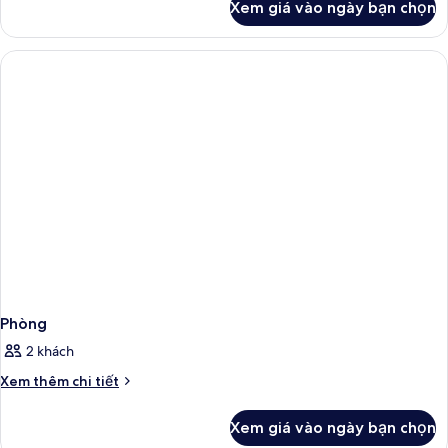
Xem giá vào ngày bạn chọn
của
Phòng
Phòng
2 khách
Chi
Xem thêm chi tiết
tiết
khác
Xem giá vào ngày bạn chọn
của