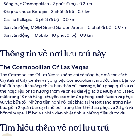
Sòng bạc Cosmopolitan
- 2 phút đi bộ
- 0.2 km
Đài phun nước Bellagio
- 3 phút đi bộ
- 0.3 km
Casino Bellagio
- 5 phút đi bộ
- 0.5 km
Sân vận động MGM Grand Garden Arena
- 10 phút đi bộ
- 0.9 km
Sân vận động T-Mobile
- 10 phút đi bộ
- 0.9 km
Thông tin về nơi lưu trú này
The Cosmopolitan Of Las Vegas
The Cosmopolitan Of Las Vegas không chỉ có sòng bạc mà còn cách
Crystals at City Center và Sòng bạc Cosmopolitan vài bước chân. Bạn có
thể đến spa để nuông chiều bản thân với massage, liệu pháp quấn ủ cơ
thể hoặc liệu pháp hương thơm và chiêu đãi vị giác ở Beauty and Essex,
một trong 18 nhà hàng, chuyên các món ăn phong cách fusion và phục
vụ vào bữa tối. Những tiện nghi nổi bật khác tại resort sang trọng này
bao gồm 2 quán bar cạnh hồ bơi, trung tâm thể thao phục vụ 24 giờ và
bồn tắm spa. Hồ bơi và nhân viên nhiệt tình là những điều được du
khách đánh giá cao. Nơi lưu trú nằm cách dịch vụ giao thông công cộng
một quãng đi bộ ngắn: cách Ga Ballys and Paris Las Vegas Monorail 13
Tìm hiểu thêm về nơi lưu trú
phút và Ga Flamingo - Caesars Palace Monorail 14 phút.