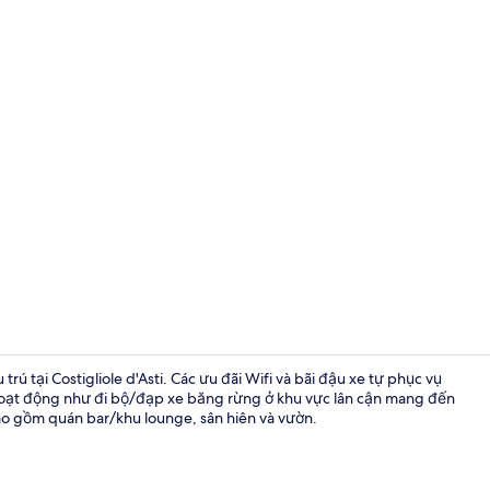
Ngoại thất
rú tại Costigliole d'Asti. Các ưu đãi Wifi và bãi đậu xe tự phục vụ
ác hoạt động như đi bộ/đạp xe băng rừng ở khu vực lân cận mang đến
ao gồm quán bar/khu lounge, sân hiên và vườn.
Phòng dành c