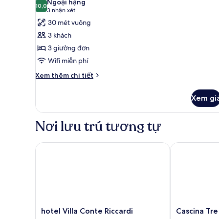
Ngoại hạng
cả
10,0
10,0 trên 10
(3
3 nhận xét
ảnh
nhận
30 mét vuông
Phòng
xét)
3 khách
3
3 giường đơn
Wifi miễn phí
Chi
Xem thêm chi tiết
tiết
khác
Xem gi
của
Phòng
3
Nơi lưu trú tương tự
hotel Villa Conte Riccardi
Cascina Tre Bo
hotel
Cascina
hotel Villa Conte Riccardi
Cascina Tre
Villa
Tre