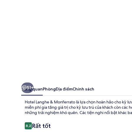
&
Monferrato
51+
Tổng quan
Phòng
Địa điểm
Chính sách
Hotel Langhe & Monferrato là lựa chọn hoàn hảo cho kỳ lưu t
miễn phí gia tăng giá trị cho kỳ lưu trú của khách còn c
những trải nghiệm khó quên. Các tiện nghi nổi bật khác b
Nhận
Rất tốt
8,2
8,2 trên 10,
xét