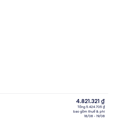
Nhà hàng
Giá
4.821.321 ₫
hiện
Tổng 5.424.705 ₫
tại
bao gồm thuế & phí
ho gia đình, hiên | Minibar, két bảo mật tại phòng, bàn, bàn ủi/dụng cụ ủi
Khu sảnh
là
18/08 - 19/08
4.821.321 ₫