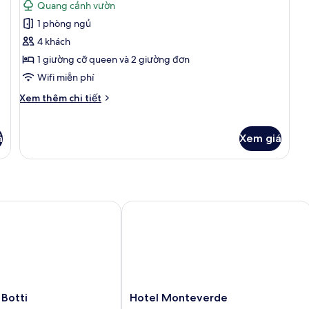
Quang cảnh vườn
cả
1 phòng ngủ
ảnh
Phòng
4 khách
dành
1 giường cỡ queen và 2 giường đơn
cho
Wifi miễn phí
gia
Chi
Xem thêm chi tiết
đình,
tiết
hiên
khác
của
á
Xem giá
Phòng
dành
cho
gia
đình,
tti
Hotel Monteverde
hiên
Hotel
 Botti
Hotel Monteverde
Monteverde