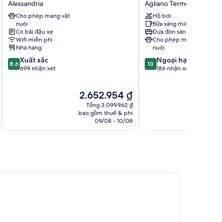
Alessandria
Agliano Terme
Alessandria
Resort
Cho phép mang vật
Hồ bơi
Agliano
nuôi
Bữa sáng miễn phí
Terme
Có bãi đậu xe
Đưa đón sân bay
Wifi miễn phí
Cho phép mang vật
Nhà hàng
nuôi
8.6
10.0
Xuất sắc
Ngoại hạng
8,6
10
trên
trên
699 nhận xét
186 nhận xét
10,
10,
Xuất
Ngoại
Giá
G
2.652.954 ₫
sắc,
hạng,
hiện
h
699
186
Tổng 3.099.962 ₫
tại
t
nhận
nhận
bao gồm thuế & phí
ba
là
l
09/08 - 10/08
xét
xét
2.652.954 ₫
4