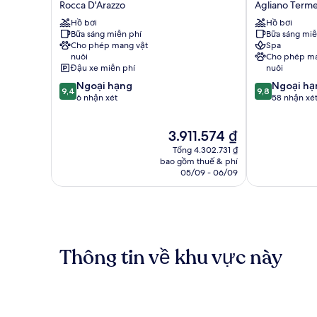
Rocca D'Arazzo
Agliano Term
Conte
Botti
Hồ bơi
Hồ bơi
Riccardi
Agliano
Bữa sáng miễn phí
Bữa sáng miễ
Rocca
Terme
Cho phép mang vật
Spa
D'Arazzo
nuôi
Cho phép ma
Đậu xe miễn phí
nuôi
9.4
9.8
Ngoại hạng
Ngoại hạ
9,4
9,8
trên
trên
6 nhận xét
58 nhận xé
10,
10,
Ngoại
Ngoại
Giá
3.911.574 ₫
hạng,
hạng,
hiện
6
58
Tổng 4.302.731 ₫
tại
nhận
nhận
bao gồm thuế & phí
là
05/09 - 06/09
xét
xét
3.911.574 ₫
Thông tin về khu vực này