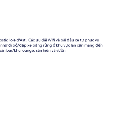
tigliole d'Asti. Các ưu đãi Wifi và bãi đậu xe tự phục vụ
ộng như đi bộ/đạp xe băng rừng ở khu vực lân cận mang đến
án bar/khu lounge, sân hiên và vườn.