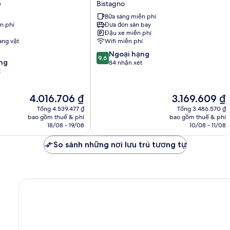
e
Bistagno
Bistagno
Bữa sáng miễn phí
n phí
Đưa đón sân bay
Đậu xe miễn phí
ng vật
Wifi miễn phí
9.6
Ngoại hạng
9,6
ng
trên
84 nhận xét
t
10,
Ngoại
hạng,
Giá
Giá
4.016.706 ₫
3.169.609 ₫
84
hiện
hiện
nhận
Tổng 4.539.477 ₫
Tổng 3.486.570 ₫
tại
tại
bao gồm thuế & phí
bao gồm thuế & phí
xét
là
là
18/08 - 19/08
10/08 - 11/08
4.016.706 ₫
3.169.609 ₫
So sánh những nơi lưu trú tương tự