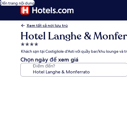
Đến trang nội dung
Xem tất cả nơi lưu trú
Hotel Langhe & Monfer
Nơi
lưu
Khách sạn tại Costigliole d'Asti với quầy bar/khu lounge và 
trú
Chọn ngày để xem giá
4.0
Điểm đến?
sao
Thư
viện
ảnh
về
Hotel
Langhe