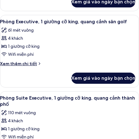
Xem giá vào ngày bạn chọn
của
king,
Phòng
quang
Deluxe,
Xem
Bộ đồ giường cao cấp, nệm Select Co
cảnh
9
1
Phòng Executive, 1 giường cỡ king, quang cảnh sân golf
tất
giường
sân
61 mét vuông
cỡ
cả
golf
king,
4 khách
ảnh
quang
Phòng
1 giường cỡ king
cảnh
Executive,
sân
Wifi miễn phí
golf
1
Chi
Xem thêm chi tiết
giường
tiết
cỡ
khác
Xem giá vào ngày bạn chọn
của
king,
Phòng
quang
Executive,
Xem
Bộ đồ giường cao cấp, nệm Select Co
cảnh
11
1
Phòng Suite Executive, 1 giường cỡ king, quang cảnh thành
tất
giường
sân
phố
cỡ
cả
golf
110 mét vuông
king,
ảnh
quang
4 khách
Phòng
cảnh
1 giường cỡ king
Suite
sân
golf
Executive,
Wifi miễn phí