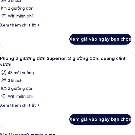
3 khách
Phòng
sân
2 giường đơn
2
golf
giường
Wifi miễn phí
đơn
Chi
Xem thêm chi tiết
Superior,
tiết
khác
2
Xem giá vào ngày bạn chọn
của
giường
Phòng
đơn,
2
Xem
Bộ đồ giường cao cấp, nệm Select Co
7
quang
giường
Phòng 2 giường đơn Superior, 2 giường đơn, quang cảnh
tất
đơn
cảnh
vườn
Superior,
cả
thành
48 mét vuông
2
ảnh
phố
giường
3 khách
Phòng
đơn,
2 giường đơn
2
quang
cảnh
giường
Wifi miễn phí
thành
đơn
Chi
Xem thêm chi tiết
phố
Superior,
tiết
khác
2
Xem giá vào ngày bạn chọn
của
giường
Phòng
đơn,
2