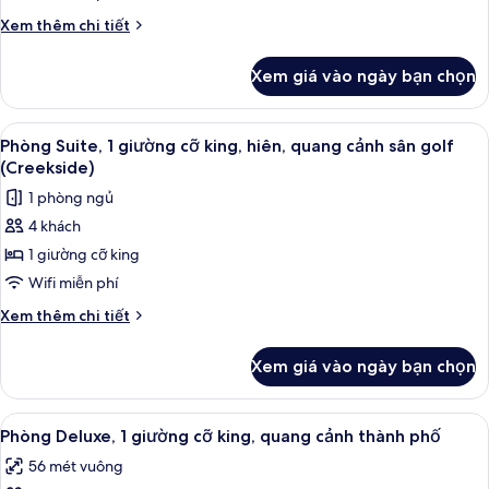
1
Chi
Xem thêm chi tiết
giường
tiết
khác
cỡ
Xem giá vào ngày bạn chọn
của
king,
Phòng
quang
Suite
Xem
Bộ đồ giường cao cấp, nệm Select Co
9
cảnh
Executive,
Phòng Suite, 1 giường cỡ king, hiên, quang cảnh sân golf
tất
1
thành
(Creekside)
giường
cả
phố
1 phòng ngủ
cỡ
ảnh
king,
4 khách
Phòng
quang
1 giường cỡ king
Suite,
cảnh
thành
1
Wifi miễn phí
phố
giường
Chi
Xem thêm chi tiết
cỡ
tiết
khác
king,
Xem giá vào ngày bạn chọn
của
hiên,
Phòng
quang
Suite,
Xem
Bộ đồ giường cao cấp, nệm Select Co
10
cảnh
1
Phòng Deluxe, 1 giường cỡ king, quang cảnh thành phố
tất
giường
sân
56 mét vuông
cỡ
cả
golf