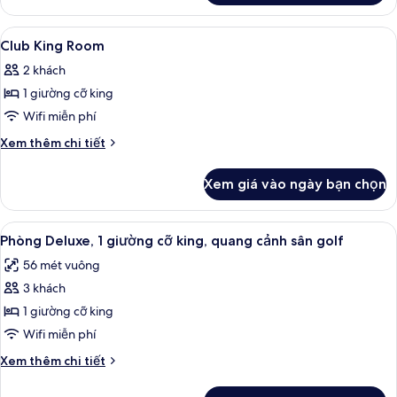
Deluxe
Twin
Xem
Bộ đồ giường cao cấp, nệm Select Co
4
Room
Club King Room
tất
2 khách
cả
1 giường cỡ king
ảnh
Club
Wifi miễn phí
King
Chi
Xem thêm chi tiết
Room
tiết
khác
Xem giá vào ngày bạn chọn
của
Club
King
Xem
Bộ đồ giường cao cấp, nệm Select Co
9
Room
Phòng Deluxe, 1 giường cỡ king, quang cảnh sân golf
tất
56 mét vuông
cả
3 khách
ảnh
Phòng
1 giường cỡ king
Deluxe,
Wifi miễn phí
1
Chi
Xem thêm chi tiết
giường
tiết
cỡ
khác