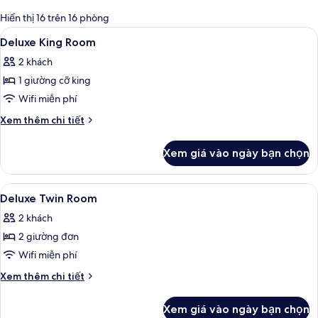
có
Hiển thị 16 trên 16 phòng
thể
Xem
Bộ đồ giường cao cấp, nệm Select Co
5
Deluxe King Room
dùng
tất
để
2 khách
cả
lọc
1 giường cỡ king
ảnh
tìm
Deluxe
Wifi miễn phí
phòng
King
Chi
Xem thêm chi tiết
Room
tiết
khác
Xem giá vào ngày bạn chọn
của
Deluxe
King
Xem
Bộ đồ giường cao cấp, nệm Select Co
5
Room
Deluxe Twin Room
tất
2 khách
cả
2 giường đơn
ảnh
Deluxe
Wifi miễn phí
Twin
Chi
Xem thêm chi tiết
Room
tiết
khác
Xem giá vào ngày bạn chọn
của