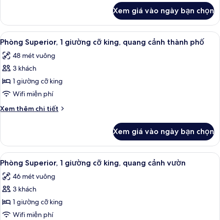
king,
khác
Xem giá vào ngày bạn chọn
của
quang
Phòng
cảnh
Suite
Xem
Bộ đồ giường cao cấp, nệm Select Co
sân
10
Presidential,
Phòng Superior, 1 giường cỡ king, quang cảnh thành phố
tất
1
golf
48 mét vuông
giường
cả
cỡ
3 khách
ảnh
king,
Phòng
1 giường cỡ king
quang
Superior,
cảnh
Wifi miễn phí
sân
1
Chi
Xem thêm chi tiết
golf
giường
tiết
cỡ
khác
Xem giá vào ngày bạn chọn
của
king,
Phòng
quang
Superior,
Xem
Bộ đồ giường cao cấp, nệm Select Co
cảnh
11
1
Phòng Superior, 1 giường cỡ king, quang cảnh vườn
tất
giường
thành
46 mét vuông
cỡ
cả
phố
king,
3 khách
ảnh
quang
Phòng
1 giường cỡ king
cảnh
Superior,
thành
Wifi miễn phí