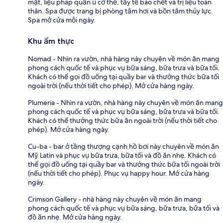
mặt, liệu pháp quấn ủ cơ thể, tẩy tế bào chết và trị liệu toàn
thân. Spa được trang bị phòng tắm hơi và bồn tắm thủy lực.
Spa mở cửa mỗi ngày.
Khu ẩm thực
Nomad - Nhìn ra vườn, nhà hàng này chuyên về món ăn mang
phong cách quốc tế và phục vụ bữa sáng, bữa trưa và bữa tối.
Khách có thể gọi đồ uống tại quầy bar và thưởng thức bữa tối
ngoài trời (nếu thời tiết cho phép). Mở cửa hàng ngày.
Plumeria - Nhìn ra vườn, nhà hàng này chuyên về món ăn mang
phong cách quốc tế và phục vụ bữa sáng, bữa trưa và bữa tối.
Khách có thể thưởng thức bữa ăn ngoài trời (nếu thời tiết cho
phép). Mở cửa hàng ngày.
Cu-ba - bar ở tầng thượng cạnh hồ bơi này chuyên về món ăn
Mỹ Latin và phục vụ bữa trưa, bữa tối và đồ ăn nhẹ. Khách có
thể gọi đồ uống tại quầy bar và thưởng thức bữa tối ngoài trời
(nếu thời tiết cho phép). Phục vụ happy hour. Mở cửa hàng
ngày.
Crimson Gallery - nhà hàng này chuyên về món ăn mang
phong cách quốc tế và phục vụ bữa sáng, bữa trưa, bữa tối và
đồ ăn nhẹ. Mở cửa hàng ngày.