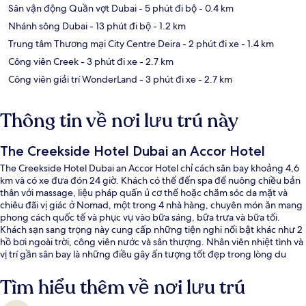
Sân vận động Quần vợt Dubai
- 5 phút đi bộ
- 0.4 km
Nhánh sông Dubai
- 13 phút đi bộ
- 1.2 km
Trung tâm Thương mại City Centre Deira
- 2 phút đi xe
- 1.4 km
Công viên Creek
- 3 phút đi xe
- 2.7 km
Công viên giải trí WonderLand
- 3 phút đi xe
- 2.7 km
Thông tin về nơi lưu trú này
The Creekside Hotel Dubai an Accor Hotel
The Creekside Hotel Dubai an Accor Hotel chỉ cách sân bay khoảng 4,6
km và có xe đưa đón 24 giờ. Khách có thể đến spa để nuông chiều bản
thân với massage, liệu pháp quấn ủ cơ thể hoặc chăm sóc da mặt và
chiêu đãi vị giác ở Nomad, một trong 4 nhà hàng, chuyên món ăn mang
phong cách quốc tế và phục vụ vào bữa sáng, bữa trưa và bữa tối.
Khách sạn sang trọng này cung cấp những tiện nghi nổi bật khác như 2
hồ bơi ngoài trời, công viên nước và sân thượng. Nhân viên nhiệt tình và
vị trí gần sân bay là những điều gây ấn tượng tốt đẹp trong lòng du
khách. Dịch vụ giao thông công cộng ở rất gần: chỉ cách Ga GGICO 13
phút đi bộ.
Tìm hiểu thêm về nơi lưu trú