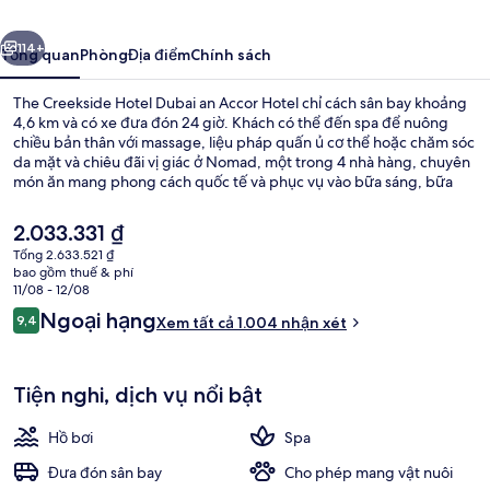
Dubai
ước
Tiếp
an
114+
Tổng quan
Phòng
Địa điểm
Chính sách
Accor
The Creekside Hotel Dubai an Accor Hotel chỉ cách sân bay khoảng
Hotel
4,6 km và có xe đưa đón 24 giờ. Khách có thể đến spa để nuông
chiều bản thân với massage, liệu pháp quấn ủ cơ thể hoặc chăm sóc
da mặt và chiêu đãi vị giác ở Nomad, một trong 4 nhà hàng, chuyên
món ăn mang phong cách quốc tế và phục vụ vào bữa sáng, bữa
trưa và bữa tối. Khách sạn sang trọng này cung cấp những tiện nghi
nổi bật khác như 2 hồ bơi ngoài trời, công viên nước và sân thượng.
Giá
2.033.331 ₫
Nhân viên nhiệt tình và vị trí gần sân bay là những điều gây ấn
hiện
Tổng 2.633.521 ₫
tượng tốt đẹp trong lòng du khách. Dịch vụ giao thông công cộng ở
tại
bao gồm thuế & phí
rất gần: chỉ cách Ga GGICO 13 phút đi bộ.
Quầy bar bên hồ bơi
là
11/08 - 12/08
2.033.331 ₫
Nhận
Ngoại hạng
9,4
Xem tất cả 1.004 nhận xét
9,4 trên 10,
xét
Tiện nghi, dịch vụ nổi bật
Hồ bơi
Spa
Đưa đón sân bay
Cho phép mang vật nuôi