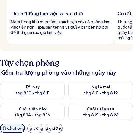
Thiên đường làm việc và vui chơi
Có rất
Nằm trong khu mua sắm, khách sạn này có phòng làm
Thưởng 
việc tiện nghi, spa, sân tennis và quầy bar bên hồ bơi
quốc tế 
để thư giãn sau giờ làm việc.
quầy ba
mỗi ngà
Tùy chọn phòng
Kiểm tra lượng phòng vào những ngày này
Kiểm tra lượng phòng tối nay từ thg 8 10 - thg 8 11
Kiểm tra lượng phòng ngày mai 
Tối nay
Ngày mai
thg 8 10 - thg 8 11
thg 8 11 - thg 8 12
Kiểm tra lượng phòng cuối tuần này từ thg 8 14 - thg 8 16
Kiểm tra lượng phòng cuối tuần
Cuối tuần này
Cuối tuần sau
thg 8 14 - thg 8 16
thg 8 21 - thg 8 23
Bộ
Tất cả phòng
1 giường
2 giường
lọc