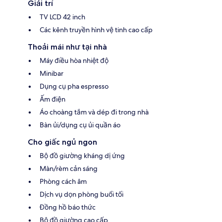
Giải trí
TV LCD 42 inch
Các kênh truyền hình vệ tinh cao cấp
Thoải mái như tại nhà
Máy điều hòa nhiệt độ
Minibar
Dụng cụ pha espresso
Ấm điện
Áo choàng tắm và dép đi trong nhà
Bàn ủi/dụng cụ ủi quần áo
Cho giấc ngủ ngon
Bộ đồ giường kháng dị ứng
Màn/rèm cản sáng
Phòng cách âm
Dịch vụ dọn phòng buổi tối
Đồng hồ báo thức
Bộ đồ giường cao cấp