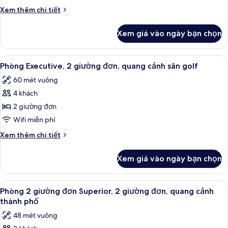
phố
1
Chi
Xem thêm chi tiết
giường
tiết
cỡ
khác
Xem giá vào ngày bạn chọn
của
king,
Phòng
quang
Superior,
Xem
Bộ đồ giường cao cấp, nệm Select Co
cảnh
8
1
Phòng Executive, 2 giường đơn, quang cảnh sân golf
tất
giường
vườn
60 mét vuông
cỡ
cả
king,
4 khách
ảnh
quang
Phòng
2 giường đơn
cảnh
Executive,
vườn
Wifi miễn phí
2
Chi
Xem thêm chi tiết
giường
tiết
đơn,
khác
Xem giá vào ngày bạn chọn
của
quang
Phòng
cảnh
Executive,
Xem
Bộ đồ giường cao cấp, nệm Select Co
sân
6
2
Phòng 2 giường đơn Superior, 2 giường đơn, quang cảnh
tất
giường
golf
thành phố
đơn,
cả
48 mét vuông
quang
ảnh
cảnh