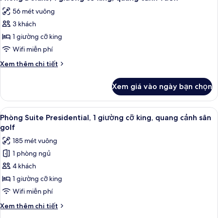
tất
1
cảnh
56 mét vuông
giường
cả
thành
cỡ
3 khách
ảnh
phố
king,
Phòng
1 giường cỡ king
quang
Deluxe,
cảnh
Wifi miễn phí
thành
1
Chi
Xem thêm chi tiết
phố
giường
tiết
cỡ
khác
Xem giá vào ngày bạn chọn
của
king,
Phòng
quang
Deluxe,
Xem
Bộ đồ giường cao cấp, nệm Select Co
cảnh
11
1
Phòng Suite Presidential, 1 giường cỡ king, quang cảnh sân
tất
giường
vườn
golf
cỡ
cả
185 mét vuông
king,
ảnh
quang
1 phòng ngủ
Phòng
cảnh
4 khách
Suite
vườn
Presidential,
1 giường cỡ king
1
Wifi miễn phí
giường
Chi
Xem thêm chi tiết
cỡ
tiết