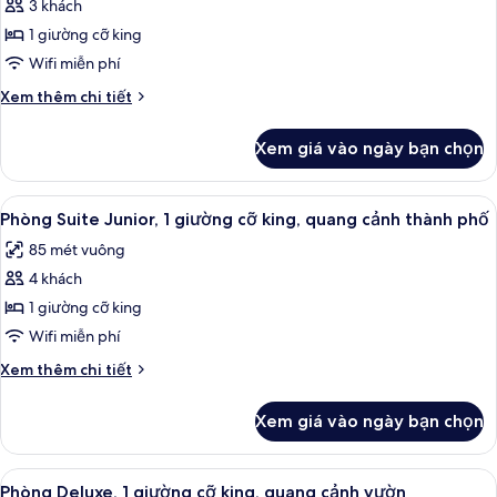
king,
3 khách
ảnh
(Creekside)
hiên,
Phòng
1 giường cỡ king
quang
Deluxe,
cảnh
Wifi miễn phí
sân
1
Chi
Xem thêm chi tiết
golf
giường
tiết
(Creekside)
cỡ
khác
Xem giá vào ngày bạn chọn
của
king,
Phòng
quang
Deluxe,
Xem
Bộ đồ giường cao cấp, nệm Select Co
cảnh
11
1
Phòng Suite Junior, 1 giường cỡ king, quang cảnh thành phố
tất
giường
thành
85 mét vuông
cỡ
cả
phố
king,
4 khách
ảnh
quang
Phòng
1 giường cỡ king
cảnh
Suite
thành
Wifi miễn phí
phố
Junior,
Chi
Xem thêm chi tiết
1
tiết
giường
khác
Xem giá vào ngày bạn chọn
của
cỡ
Phòng
king,
Suite
Xem
Bộ đồ giường cao cấp, nệm Select Co
quang
9
Junior,
Phòng Deluxe, 1 giường cỡ king, quang cảnh vườn