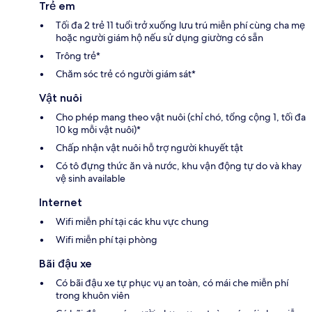
Trẻ em
Tối đa 2 trẻ 11 tuổi trở xuống lưu trú miễn phí cùng cha mẹ
hoặc người giám hộ nếu sử dụng giường có sẵn
Trông trẻ*
Chăm sóc trẻ có người giám sát*
Vật nuôi
Cho phép mang theo vật nuôi (chỉ chó, tổng cộng 1, tối đa
10 kg mỗi vật nuôi)*
Chấp nhận vật nuôi hỗ trợ người khuyết tật
Có tô đựng thức ăn và nước, khu vận động tự do và khay
vệ sinh available
Internet
Wifi miễn phí tại các khu vực chung
Wifi miễn phí tại phòng
Bãi đậu xe
Có bãi đậu xe tự phục vụ an toàn, có mái che miễn phí
trong khuôn viên