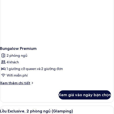
pax)
Bungalow Premium
2 phòng ngủ
4 khách
1 giường cỡ queen và 2 giường đơn
Wifi miễn phí
Chi
Xem thêm chi tiết
tiết
khác
Xem giá vào ngày bạn chọn
của
Bungalow
Premium
Xem
Lều Exclusive, 2 phòng ngủ (Glamping)
3
Lều Exclusive, 2 phòng ngủ (Glamping)