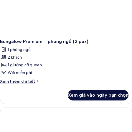
Bungalow Premium, 1 phòng ngủ (2 pax)
1 phòng ngủ
2 khách
1 giường cỡ queen
Wifi miễn phí
Chi
Xem thêm chi tiết
tiết
khác
Xem giá vào ngày bạn chọn
của
Bungalow
Premium,
1
phòng
ngủ
(2