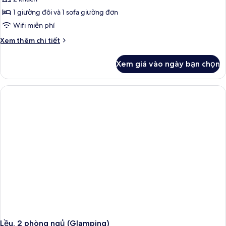
ảnh
nhỏ
Bungalow,
1 giường đôi và 1 sofa giường đơn
1
Wifi miễn phí
phòng
Chi
Xem thêm chi tiết
ngủ,
tiết
bếp
khác
Xem giá vào ngày bạn chọn
của
nhỏ
Bungalow,
(2
1
pax)
phòng
ngủ,
bếp
nhỏ
(2
pax)
Lều, 2 phòng ngủ (Glamping)