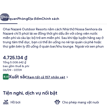
Outdoor
Resorts
ước
Tiếp
50+
Tổng quan
Phòng
Địa điểm
Chính sách
Ohai Nazaré Outdoor Resorts nằm cách Nhà thờ Nossa Senhora da
Nazaré chỉ 5 phút lái xe đồng thời ghi dấu ấn với công viên nước
miễn phí và câu lạc bộ trẻ em miễn phí. Sau khi tập luyện hăng say ở
trung tâm thể dục, bạn có thể ăn uống no nê tại quán cà phê hoặc
thư giãn bên ly đồ uống ở quán bar/khu lounge. Ngoài vòi sen phun
mưa và Wifi miễn phí trong nơi lưu trú, hồ bơi trong nhà và hồ bơi
ngoài trời phục vụ theo mùa cũng là những dấu ấn khác không thể
Giá
4.725.134 ₫
bỏ qua.
hiện
Tổng 5.008.642 ₫
tại
bao gồm thuế & phí
Lều Exclusive, 2 phòng ngủ (Glamping)
là
06/09 - 07/09
4.725.134 ₫
Nhận
Xuất sắc
8,6
Xem tất cả 157 nhận xét
8,6 trên 10,
xét
Tiện nghi, dịch vụ nổi bật
Hồ bơi
Cho phép mang vật nuôi