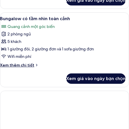
Xem giá vào ngày bạn chọn
của
Bungalow
Xem
Bungalow có tầm nhìn toàn cảnh | 1 p
7
Bungalow có tầm nhìn toàn cảnh
tất
Quang cảnh một góc biển
cả
2 phòng ngủ
ảnh
Bungalow
5 khách
có
1 giường đôi, 2 giường đơn và 1 sofa giường đơn
tầm
Wifi miễn phí
nhìn
Chi
Xem thêm chi tiết
toàn
tiết
cảnh
khác
Xem giá vào ngày bạn chọn
của
Bungalow
có
tầm
nhìn
toàn
cảnh