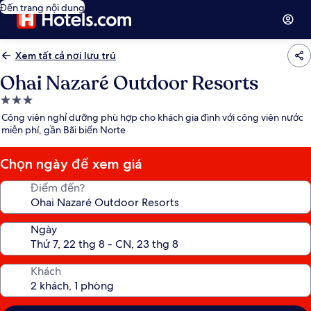
Đến trang nội dung
Xem tất cả nơi lưu trú
Ohai Nazaré Outdoor Resorts
Nơi
lưu
Công viên nghỉ dưỡng phù hợp cho khách gia đình với công viên nước
trú
miễn phí, gần Bãi biển Norte
3.0
sao
Chọn ngày để xem giá
Điểm đến?
Ngày
Khách