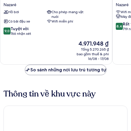
Praia
Oceano
Nazaré
Nazaré
Nazaré
Nazaré
Hồ bơi
Cho phép mang vật
Wifi m
nuôi
Máy đ
Có bãi đậu xe
Wifi miễn phí
8.4
Rất 
8,4
9.0
Tuyệt vời
trên
719 
9,0
trên
766 nhận xét
10,
10,
Rất
Giá
4.971.948 ₫
Tuyệt
tốt,
hiện
vời,
Tổng 5.270.265 ₫
719
tại
bao gồm thuế & phí
766
nhận
là
16/08 - 17/08
nhận
xét
4.971.948 ₫
xét
So sánh những nơi lưu trú tương tự
Thông tin về khu vực này