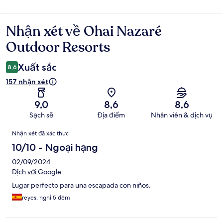
Nhận xét về Ohai Nazaré
Nhận
xét
Outdoor Resorts
Xuất sắc
8,6
157 nhận xét
9,0
8,6
8,6
Sạch sẽ
Địa điểm
Nhân viên & dịch vụ
Nhận
Nhận xét đã xác thực
xét
10/10 - Ngoại hạng
02/09/2024
Dịch với Google
Lugar perfecto para una escapada con niños.
reyes, nghỉ 5 đêm