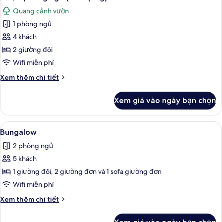
Quang cảnh vườn
1 phòng ngủ
4 khách
2 giường đôi
Wifi miễn phí
Chi
Xem thêm chi tiết
tiết
khác
Xem giá vào ngày bạn chọn
của
Lều,
2
Xem
Bungalow | 1 phòng ngủ, truy cập Int
6
phòng
Bungalow
tất
ngủ
2 phòng ngủ
(Glamping)
cả
5 khách
ảnh
Bungalow
1 giường đôi, 2 giường đơn và 1 sofa giường đơn
Wifi miễn phí
Chi
Xem thêm chi tiết
tiết
khác