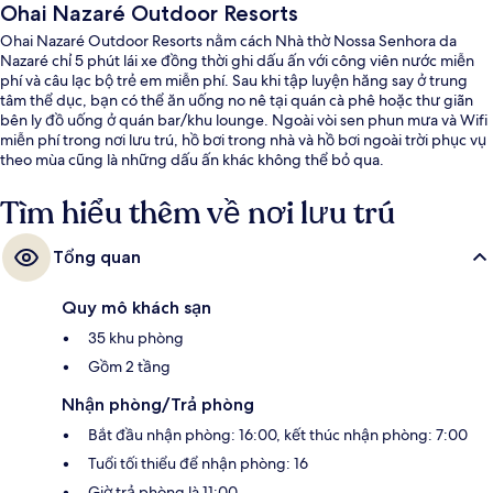
Ohai Nazaré Outdoor Resorts
Ohai Nazaré Outdoor Resorts nằm cách Nhà thờ Nossa Senhora da
Nazaré chỉ 5 phút lái xe đồng thời ghi dấu ấn với công viên nước miễn
phí và câu lạc bộ trẻ em miễn phí. Sau khi tập luyện hăng say ở trung
tâm thể dục, bạn có thể ăn uống no nê tại quán cà phê hoặc thư giãn
bên ly đồ uống ở quán bar/khu lounge. Ngoài vòi sen phun mưa và Wifi
miễn phí trong nơi lưu trú, hồ bơi trong nhà và hồ bơi ngoài trời phục vụ
theo mùa cũng là những dấu ấn khác không thể bỏ qua.
Tìm hiểu thêm về nơi lưu trú
Tổng quan
Quy mô khách sạn
35 khu phòng
Gồm 2 tầng
Nhận phòng/Trả phòng
Bắt đầu nhận phòng: 16:00, kết thúc nhận phòng: 7:00
Tuổi tối thiểu để nhận phòng: 16
Giờ trả phòng là 11:00