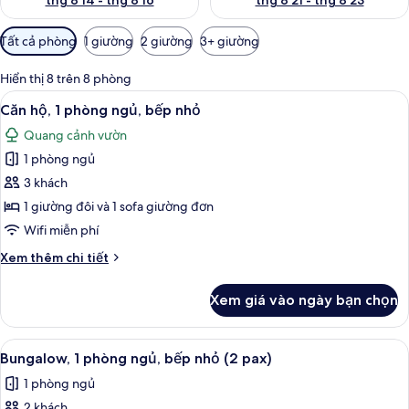
thg 8 14 - thg 8 16
thg 8 21 - thg 8 23
Bộ
Tất cả phòng
1 giường
2 giường
3+ giường
lọc
có
Hiển thị 8 trên 8 phòng
thể
Xem
Căn hộ, 1 phòng ngủ, bếp nhỏ | 1 phò
5
Căn hộ, 1 phòng ngủ, bếp nhỏ
dùng
tất
để
Quang cảnh vườn
cả
lọc
1 phòng ngủ
ảnh
tìm
Căn
3 khách
phòng
hộ,
1 giường đôi và 1 sofa giường đơn
1
Wifi miễn phí
phòng
Chi
Xem thêm chi tiết
ngủ,
tiết
bếp
khác
Xem giá vào ngày bạn chọn
của
nhỏ
Căn
hộ,
Xem
Bungalow, 1 phòng ngủ, bếp nhỏ (2 pa
4
1
Bungalow, 1 phòng ngủ, bếp nhỏ (2 pax)
tất
phòng
1 phòng ngủ
ngủ,
cả
bếp
2 khách