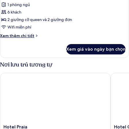
tất
1 phòng ngủ
cả
6 khách
ảnh
Lều
2 giường cỡ queen và 2 giường đơn
Exclusive,
Wifi miễn phí
2
Chi
Xem thêm chi tiết
phòng
tiết
ngủ
khác
Xem giá vào ngày bạn chọn
của
(Glamping)
Lều
Exclusive,
Nơi lưu trú tương tự
2
phòng
Hotel Praia
Hotel O
ngủ
(Glamping)
Hotel
Hotel
Hotel Praia
Hotel