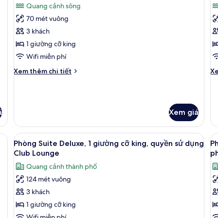
Quang cảnh sông
đôi
cả
cỡ
c
ki
70 mét vuông
ảnh
ả
Phòng
P
3 khách
Club,
D
1 giường cỡ king
1
2
Wifi miễn phí
giường
g
Chi
Ch
Xem thêm chi tiết
Xe
cỡ
đô
tiết
tiê
king,
q
khác
kh
của
củ
quang
c
Phòng
P
cảnh
s
á
Xem giá
Club,
De
sông
1
2
giường
gi
g, quang cảnh sông, góc | Bộ đồ giường cao cấp, chăn bông, minibar, két 
Xem
Bộ đồ giường cao cấp, chăn bông, m
X
cỡ
đô
8
Phòng Suite Deluxe, 1 giường cỡ king, quyền sử dụng
Ph
tất
t
king,
q
Club Lounge
p
quang
cả
cả
c
Quang cảnh thành phố
cảnh
sô
ảnh
ả
sông
124 mét vuông
Phòng
P
3 khách
Suite
S
Deluxe,
1
1 giường cỡ king
1
g
Wifi miễn phí