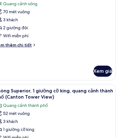
Quang cảnh sông
ả
ng
70 mét vuông
nh
hòng
3 khách
eluxe,
2 giường đôi
Wifi miễn phí
iường
i
m thêm chi tiết
i,
́t
uang
ác
a
ảnh
hòng
ông
Xem giá
luxe,
ường
bảo mật tại phòng
inibar, két bảo mật tại phòng
em
Bộ đồ giường cao cấp, chăn bông, minibar, 
i,
4
òng Superior, 1 giường cỡ king, quang cảnh thành
ất
uang
hố (Canton Tower View)
nh
ả
Quang cảnh thành phố
ng
nh
52 mét vuông
hòng
3 khách
uperior,
1 giường cỡ king
iường
Wifi miễn phí