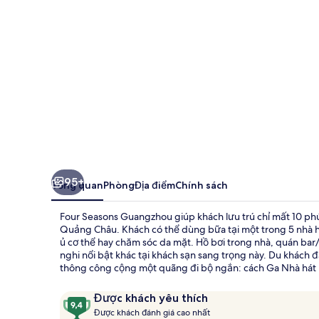
95+
Tổng quan
Phòng
Địa điểm
Chính sách
Four Seasons Guangzhou giúp khách lưu trú chỉ mất 10 phú
Quảng Châu. Khách có thể dùng bữa tại một trong 5 nhà h
ủ cơ thể hay chăm sóc da mặt. Hồ bơi trong nhà, quán bar/
nghi nổi bật khác tại khách sạn sang trọng này. Du khách 
thông công cộng một quãng đi bộ ngắn: cách Ga Nhà hát L
Nhận
9,4
Được khách yêu thích
xét
Đ
trên
Được khách đánh giá cao nhất