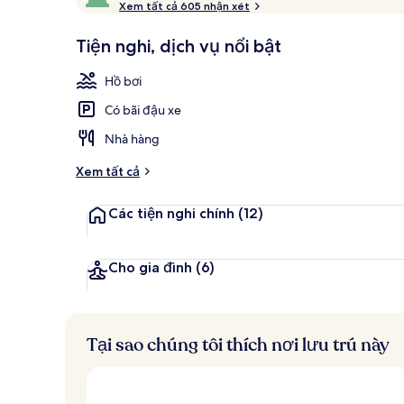
ư
Xem tất cả 605 nhận xét
10,
Hồ bơi trong
ợ
Được
c
Tiện nghi, dịch vụ nổi bật
khách
yêu
k
Hồ bơi
thích
h
á
Có bãi đậu xe
c
h
Nhà hàng
đ
Xem tất cả
á
n
Các tiện nghi chính
(12)
h
g
i
Cho gia đình
(6)
á
c
a
Tại sao chúng tôi thích nơi lưu trú này
o
n
h