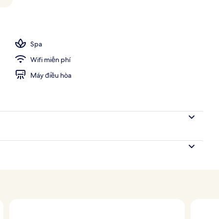
 nhà, mở cửa từ 7:00 đến 22:00, ghế dài tắm nắng
Spa
Wifi miễn phí
Máy điều hòa