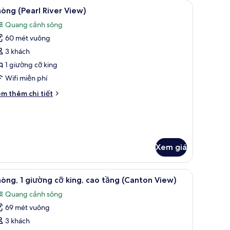
nh phố (Skyline) | Quang cảnh từ phòng
em
Bộ đồ giường cao cấp, chăn bông, minibar, 
5
luxe,
òng (Pearl River View)
ất
Quang cảnh sông
ường
ả
i
60 mét vuông
nh
anton
hòng
3 khách
ower
Pearl
ew)
1 giường cỡ king
iver
Wifi miễn phí
iew)
i
m thêm chi tiết
́t
ác
a
hòng
earl
Xem giá
ver
ew)
inibar, két bảo mật tại phòng
em
Bộ đồ giường cao cấp, chăn bông, minibar, 
5
òng, 1 giường cỡ king, cao tầng (Canton View)
ất
Quang cảnh sông
ả
69 mét vuông
nh
hòng,
3 khách