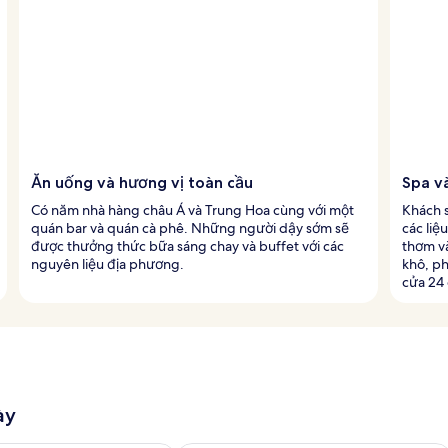
Ăn uống và hương vị toàn cầu
Spa v
Có năm nhà hàng châu Á và Trung Hoa cùng với một
Khách s
quán bar và quán cà phê. Những người dậy sớm sẽ
các liệ
được thưởng thức bữa sáng chay và buffet với các
thơm và
nguyên liệu địa phương.
khô, p
cửa 24
ày