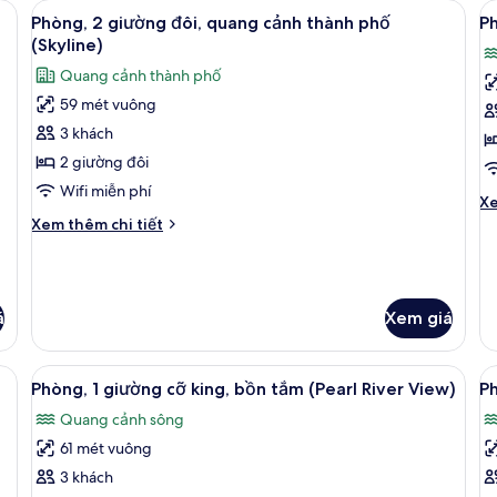
bông, minibar, két bảo mật tại phòng
Xem
Phòng, 2 giường đôi, quang cảnh thà
X
giường
5
De
Phòng, 2 giường đôi, quang cảnh thành phố
Ph
tất
t
cỡ
2
(Skyline)
king,
cả
gi
c
Quang cảnh thành phố
quang
đô
ảnh
ả
cảnh
(C
59 mét vuông
Phòng,
P
sông
T
3 khách
2
(
Vi
giường
R
2 giường đôi
đôi,
V
Wifi miễn phí
Ch
Xe
quang
tiê
Chi
Xem thêm chi tiết
cảnh
kh
tiết
củ
thành
khác
P
của
phố
(P
Phòng,
(Skyline)
á
Xem giá
Ri
2
Vi
giường
đôi,
bông, minibar, két bảo mật tại phòng
Xem
Bộ đồ giường cao cấp, chăn bông, m
X
quang
4
Phòng, 1 giường cỡ king, bồn tắm (Pearl River View)
Ph
tất
t
cảnh
Quang cảnh sông
thành
cả
c
phố
61 mét vuông
ảnh
ả
(Skyline)
Phòng,
P
3 khách