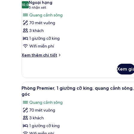
Ngoại hạng
king,
cả
10,0
10,0 trên 10
(5
5 nhận xét
cao
ảnh
nhận
Quang cảnh sông
tầng
Phòng
xét)
70 mét vuông
Deluxe,
3 khách
1
1 giường cỡ king
giường
Wifi miễn phí
cỡ
king,
Chi
Xem thêm chi tiết
quang
tiết
khác
cảnh
Xem gi
của
sông
Phòng
Deluxe,
Xem
Phòng Premier, 1 giường cỡ kin
7
1
Phòng Premier, 1 giường cỡ king, quang cảnh sông,
tất
giường
góc
cỡ
cả
Quang cảnh sông
king,
ảnh
quang
70 mét vuông
Phòng
cảnh
3 khách
Premier,
sông
1
1 giường cỡ king
giường
Wifi miễn phí