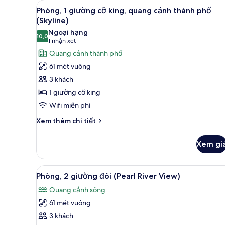
(Canton
Xem
Bộ đồ giường cao cấp, chăn 
cỡ
6
Phòng, 1 giường cỡ king, quang cảnh thành phố
Tower
tất
king,
(Skyline)
View)
quang
cả
Ngoại hạng
cảnh
10,0
ảnh
10,0 trên 10
(1
1 nhận xét
thành
Phòng,
nhận
phố
Quang cảnh thành phố
1
(Canton
xét)
61 mét vuông
Tower
giường
3 khách
View)
cỡ
1 giường cỡ king
king,
Wifi miễn phí
quang
cảnh
Chi
Xem thêm chi tiết
tiết
thành
khác
phố
Xem gi
của
(Skyline)
Phòng,
1
Xem
Bộ đồ giường cao cấp, chăn 
4
giường
Phòng, 2 giường đôi (Pearl River View)
tất
cỡ
Quang cảnh sông
king,
cả
quang
61 mét vuông
ảnh
cảnh
Phòng,
3 khách
thành