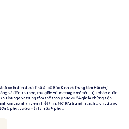
Video của nơ
t đi xe là đến được Phố đi bộ Bắc Kinh và Trung tâm Hội chợ
àng và đến khu spa, thư giãn với massage mô sâu, liệu pháp quấn
khu lounge và trung tâm thể thao phục vụ 24 giờ là những tiện
5 nhà hàng; 
đánh giá cao nhân viên nhiệt tình. Nơi lưu trú nằm cách dịch vụ giao
ớn 6 phút và Ga Hải Tâm Sa 9 phút.