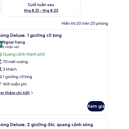
 thg 8 14 - thg 8 16
Kiểm tra lượng phòng cuối tuần tới từ thg 8 21 - thg 8 23
Cuối tuần sau
thg 8 21 - thg 8 23
Hiển thị 20 trên 20 phòng
inibar, két bảo mật tại phòng
em
Bộ đồ giường cao cấp, chăn bông, minibar, 
5
òng Deluxe, 1 giường cỡ king
ất
Ngoại hạng
ả
8
9,8 trên 10
(6
6 nhận xét
nh
nhận
Quang cảnh thành phố
hòng
xét)
70 mét vuông
eluxe,
3 khách
1 giường cỡ king
iường
Wifi miễn phí
ỡ
ing
i
m thêm chi tiết
́t
ác
Xem giá
a
hòng
luxe,
inibar, két bảo mật tại phòng
em
Bộ đồ giường cao cấp, chăn bông, minibar, 
6
òng Deluxe, 2 giường đôi, quang cảnh sông
ất
ường