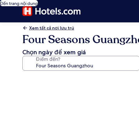
Đến trang nội dung
Xem tất cả nơi lưu trú
Four Seasons Guangzh
Chọn ngày để xem giá
Điểm đến?
Thư
viện
ảnh
về
Four
Seasons
Guangzhou