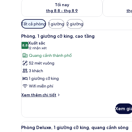
Kiểm tra lượng phòng tối nay từ thg 8 8 - thg 8 9
Kiểm tra lượn
Tối nay
thg 8 8 - thg 8 9
thg
Bộ
Tất cả phòng
1 giường
2 giường
lọc
Xem
Bộ đồ giường cao cấp, chăn 
có
5
Phòng, 1 giường cỡ king, cao tầng
tất
thể
Xuất sắc
cả
8,8
dùng
8,8 trên 10
(12
12 nhận xét
để
ảnh
nhận
Quang cảnh thành phố
lọc
Phòng,
xét)
52 mét vuông
tìm
1
3 khách
phòng
giường
1 giường cỡ king
cỡ
Wifi miễn phí
king,
cao
Chi
Xem thêm chi tiết
tầng
tiết
khác
Xem gi
của
Phòng,
1
Xem
Bộ đồ giường cao cấp, chăn 
7
giường
Phòng Deluxe, 1 giường cỡ king, quang cảnh sông
tất
cỡ