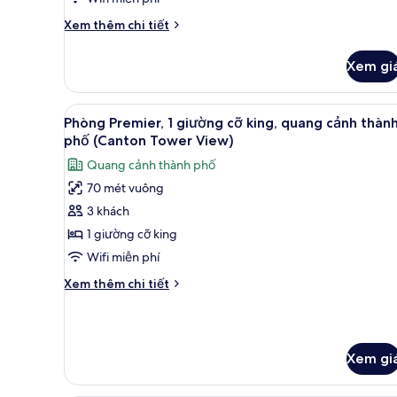
cỡ
Chi
Xem thêm chi tiết
king,
tiết
quang
khác
Xem gi
của
cảnh
Phòng
sông,
Premier,
Xem
Bộ đồ giường cao cấp, chăn 
góc
8
1
Phòng Premier, 1 giường cỡ king, quang cảnh thàn
tất
giường
phố (Canton Tower View)
cỡ
cả
Quang cảnh thành phố
king,
ảnh
quang
70 mét vuông
Phòng
cảnh
3 khách
Premier,
sông,
góc
1
1 giường cỡ king
giường
Wifi miễn phí
cỡ
Chi
Xem thêm chi tiết
king,
tiết
quang
khác
của
cảnh
Phòng
thành
Xem gi
Premier,
phố
1
giường