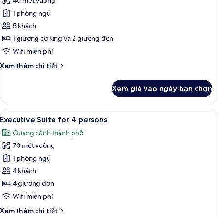
40 mét vuông
ảnh
Deluxe
1 phòng ngủ
Family
5 khách
Connecting
1 giường cỡ king và 2 giường đơn
Room
Wifi miễn phí
Chi
Xem thêm chi tiết
tiết
khác
Xem giá vào ngày bạn chọn
của
Deluxe
Family
Xem
Bộ đồ giường cao cấp, chăn bông, m
8
Connecting
Executive Suite for 4 persons
tất
Room
Quang cảnh thành phố
cả
70 mét vuông
ảnh
Executive
1 phòng ngủ
Suite
4 khách
for
4 giường đơn
4
Wifi miễn phí
persons
Chi
Xem thêm chi tiết