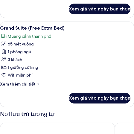
khác
Xem giá vào ngày bạn chọn
của
Grand
Suite
Xem
Bộ đồ giường cao cấp, chăn bông, m
7
Quadruple
Grand Suite (Free Extra Bed)
tất
Room
Quang cảnh thành phố
cả
65 mét vuông
ảnh
Grand
1 phòng ngủ
Suite
3 khách
(Free
1 giường cỡ king
Extra
Wifi miễn phí
Bed)
Chi
Xem thêm chi tiết
tiết
khác
Xem giá vào ngày bạn chọn
của
Grand
Suite
Nơi lưu trú tương tự
(Free
Extra
Carlton Hotel Bangkok Sukhumvit
Grande C
Bed)