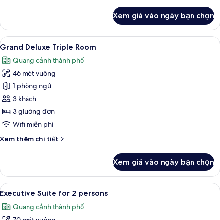
tiết
khác
Xem giá vào ngày bạn chọn
của
Executive
Suite
Xem
Grand Deluxe Triple Room | Bộ đồ giư
6
for
Grand Deluxe Triple Room
tất
4
Quang cảnh thành phố
persons
cả
46 mét vuông
ảnh
Grand
1 phòng ngủ
Deluxe
3 khách
Triple
3 giường đơn
Room
Wifi miễn phí
Chi
Xem thêm chi tiết
tiết
khác
Xem giá vào ngày bạn chọn
của
Grand
Deluxe
Xem
Bộ đồ giường cao cấp, chăn bông, m
9
Triple
Executive Suite for 2 persons
tất
Room
Quang cảnh thành phố
cả
70 mét vuông