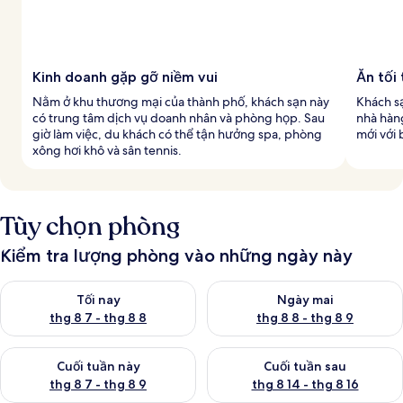
Kinh doanh gặp gỡ niềm vui
Ăn tối
Nằm ở khu thương mại của thành phố, khách sạn này
Khách s
có trung tâm dịch vụ doanh nhân và phòng họp. Sau
nhà hàn
giờ làm việc, du khách có thể tận hưởng spa, phòng
mới với 
xông hơi khô và sân tennis.
Tùy chọn phòng
Kiểm tra lượng phòng vào những ngày này
Kiểm tra lượng phòng tối nay từ thg 8 7 - thg 8 8
Kiểm tra lượng phòng ngày mai
Tối nay
Ngày mai
thg 8 7 - thg 8 8
thg 8 8 - thg 8 9
Kiểm tra lượng phòng cuối tuần này từ thg 8 7 - thg 8 9
Kiểm tra lượng phòng cuối tuần
Cuối tuần này
Cuối tuần sau
thg 8 7 - thg 8 9
thg 8 14 - thg 8 16