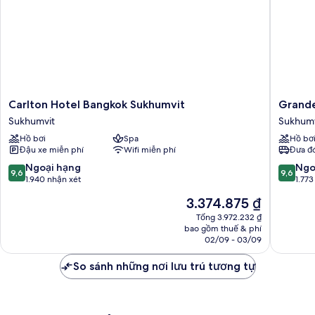
Carlton
Grande
Carlton Hotel Bangkok Sukhumvit
Grande
Hotel
Centre
Sukhumvit
Sukhumv
Bangkok
Point
Hồ bơi
Spa
Hồ bơ
Sukhumvit
Sukhumv
Đậu xe miễn phí
Wifi miễn phí
Đưa đó
Sukhumvit
55
Sukhumv
9.6
9.6
Ngoại hạng
Ngo
9,6
9,6
trên
trên
1.940 nhận xét
1.773
10,
10,
Giá
3.374.875 ₫
Ngoại
Ngoại
hiện
hạng,
hạng,
Tổng 3.972.232 ₫
tại
bao gồm thuế & phí
1.940
1.773
là
02/09 - 03/09
nhận
nhận
3.374.875 ₫
xét
xét
So sánh những nơi lưu trú tương tự