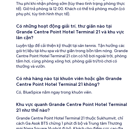
Thu phí khi nhận phòng sớm (tùy theo tình trạng phòng thực
tế). Giờ trả phòng là 12:00. Khách có thể trả phòng muộn (có
phụ phí, tùy tình hình thực tế).
Có những hoạt động giải trí, thư giãn nào tại
Grande Centre Point Hotel Terminal 21 và khu vực
lân cận?
Luyện tập để cải thiện kỹ thuật tại sân tennis. Tận hưởng các
gói trị liệu tại khu spa và thư giãn trong bồn tắm nóng. Grande
Centre Point Hotel Terminal 21 còn có hồ bơi ngoài trời, phòng
tắm hơi, cùng phòng xông hơi, phòng giải trí/trò chơi có
thưởng và vườn.
Có nhà hàng nào tại khuôn viên hoặc gần Grande
Centre Point Hotel Terminal 21 không?
Có, BlueSpice nằm ngay trong khuôn viên.
Khu vực quanh Grande Centre Point Hotel Terminal
21 như thế nào?
Grande Centre Point Hotel Terminal 21 thuộc Sukhumvit, chỉ
cách Ga Asok BTS chừng 1 phút đi bộ và Trung tâm Thương
mại Nana Square 16 phút đi bộ. Khách cho điểm cực cao địa