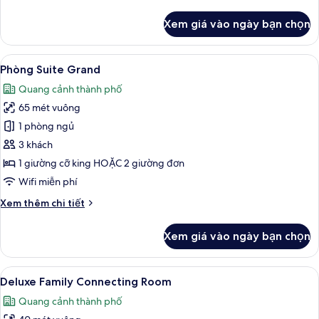
tiết
khác
Xem giá vào ngày bạn chọn
của
Grand
Deluxe
Xem
Bộ đồ giường cao cấp, chăn bông, m
9
Phòng Suite Grand
tất
Quang cảnh thành phố
cả
65 mét vuông
ảnh
Phòng
1 phòng ngủ
Suite
3 khách
Grand
1 giường cỡ king HOẶC 2 giường đơn
Wifi miễn phí
Chi
Xem thêm chi tiết
tiết
khác
Xem giá vào ngày bạn chọn
của
Phòng
Suite
Xem
Deluxe 
6
Grand
Deluxe Family Connecting Room
tất
Quang cảnh thành phố
cả