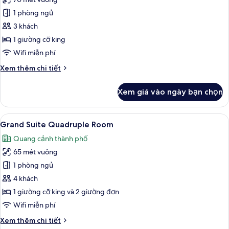
ảnh
Executive
1 phòng ngủ
Suite
3 khách
for
1 giường cỡ king
2
Wifi miễn phí
persons
Chi
Xem thêm chi tiết
tiết
khác
Xem giá vào ngày bạn chọn
của
Executive
Suite
Xem
Bộ đồ giường cao cấp, chăn bông, m
7
for
Grand Suite Quadruple Room
tất
2
Quang cảnh thành phố
persons
cả
65 mét vuông
ảnh
Grand
1 phòng ngủ
Suite
4 khách
Quadruple
1 giường cỡ king và 2 giường đơn
Room
Wifi miễn phí
Chi
Xem thêm chi tiết
tiết