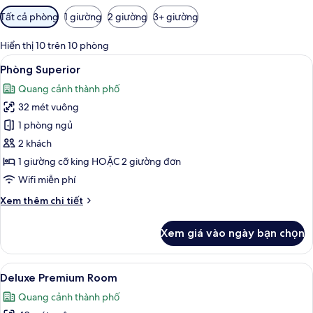
Bộ
Tất cả phòng
1 giường
2 giường
3+ giường
lọc
có
Hiển thị 10 trên 10 phòng
thể
Xem
Phòng Superior | Quang cảnh từ phò
8
Phòng Superior
dùng
tất
để
Quang cảnh thành phố
cả
lọc
32 mét vuông
ảnh
tìm
Phòng
1 phòng ngủ
phòng
Superior
2 khách
1 giường cỡ king HOẶC 2 giường đơn
Wifi miễn phí
Chi
Xem thêm chi tiết
tiết
khác
Xem giá vào ngày bạn chọn
của
Phòng
Superior
Xem
Deluxe Premium Room | Bộ đồ giường
6
Deluxe Premium Room
tất
Quang cảnh thành phố
cả