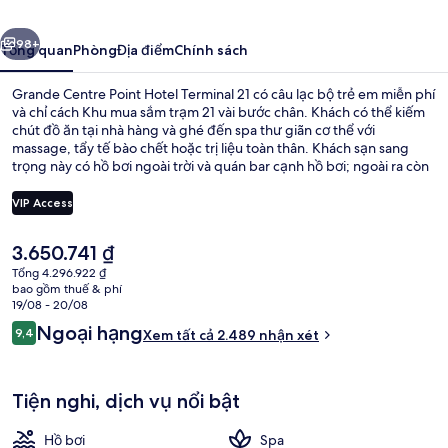
Hotel
ước
Tiếp
Terminal
98+
Tổng quan
Phòng
Địa điểm
Chính sách
21
Grande Centre Point Hotel Terminal 21 có câu lạc bộ trẻ em miễn phí
và chỉ cách Khu mua sắm trạm 21 vài bước chân. Khách có thể kiếm
chút đồ ăn tại nhà hàng và ghé đến spa thư giãn cơ thể với
massage, tẩy tế bào chết hoặc trị liệu toàn thân. Khách sạn sang
trọng này có hồ bơi ngoài trời và quán bar cạnh hồ bơi; ngoài ra còn
có các tiện nghi trong phòng như tủ lạnh và lò vi sóng. Vị trí của nơi
lưu trú rất được lòng tín đồ du lịch vì phù hợp cho ngắm cảnh.
VIP Access
Ngoài ra, khách muốn đến trạm giao thông công cộng cũng rất
thuận tiện, cách Ga Asok BTS và Ga Sukhumvit chỉ vài bước chân.
Giá
3.650.741 ₫
Hồ bơi ngoài trời, dù/ô trên bãi biển
hiện
Tổng 4.296.922 ₫
tại
bao gồm thuế & phí
là
19/08 - 20/08
3.650.741 ₫
Nhận
Ngoại hạng
9,4
Xem tất cả 2.489 nhận xét
9,4 trên 10,
xét
Tiện nghi, dịch vụ nổi bật
Hồ bơi
Spa