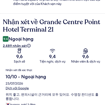
điểm tuyệt vời của Khách sạn này.
Nhận xét về Grande Centre Point
Nhận
xét
Hotel Terminal 21
Ngoại hạng
9,4
2.489 nhận xét
9,6
9,4
9,6
Sạch sẽ
Tiện nghi, dịch vụ
Nhân viên & dịch vụ
Nhận
Nhận xét đã xác thực
xét
10/10 - Ngoại hạng
23/07/2026
Dịch với Google
위치 좋고, 편의시설이 근거리에 모두 있어요. 수영장 컨디션도 훌
륭합니다.
hunsoo, nghỉ 3 đêm