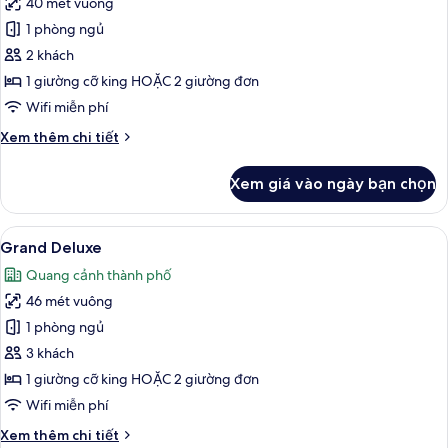
40 mét vuông
ảnh
Deluxe
1 phòng ngủ
Premium
2 khách
Room
1 giường cỡ king HOẶC 2 giường đơn
Wifi miễn phí
Chi
Xem thêm chi tiết
tiết
khác
Xem giá vào ngày bạn chọn
của
Deluxe
Premium
Xem
Grand Deluxe | Bộ đồ giường cao cấ
8
Room
Grand Deluxe
tất
Quang cảnh thành phố
cả
46 mét vuông
ảnh
Grand
1 phòng ngủ
Deluxe
3 khách
1 giường cỡ king HOẶC 2 giường đơn
Wifi miễn phí
Chi
Xem thêm chi tiết