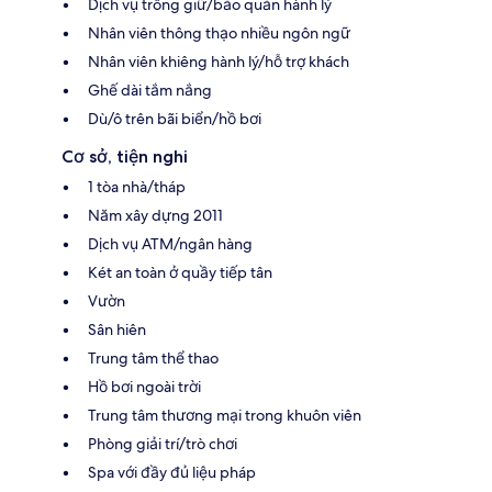
Dịch vụ trông giữ/bảo quản hành lý
Nhân viên thông thạo nhiều ngôn ngữ
Nhân viên khiêng hành lý/hỗ trợ khách
Ghế dài tắm nắng
Dù/ô trên bãi biển/hồ bơi
Cơ sở, tiện nghi
1 tòa nhà/tháp
Năm xây dựng 2011
Dịch vụ ATM/ngân hàng
Két an toàn ở quầy tiếp tân
Vườn
Sân hiên
Trung tâm thể thao
Hồ bơi ngoài trời
Trung tâm thương mại trong khuôn viên
Phòng giải trí/trò chơi
Spa với đầy đủ liệu pháp