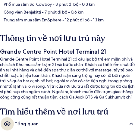
Phố mua sắm Soi Cowboy
- 3 phút đi bộ
- 0.3 km
Công viên Benjakitti
- 7 phút đi bộ
- 0.6 km
Trung tâm mua sắm EmSphere
- 12 phút đi bộ
- 1.1 km
Thông tin về nơi lưu trú này
Grande Centre Point Hotel Terminal 21
Grande Centre Point Hotel Terminal 21 có câu lạc bộ trẻ em miễn phí và
chỉ cách Khu mua sắm trạm 21 vài bước chân. Khách có thể kiếm chút đồ
ăn tại nhà hàng và ghé đến spa thư giãn cơ thể với massage, tẩy tế bào
chết hoặc trị liệu toàn thân. Khách sạn sang trọng này có hồ bơi ngoài
trời và quán bar cạnh hồ bơi; ngoài ra còn có các tiện nghi trong phòng
như tủ lạnh và lò vi sóng. Vị trí của nơi lưu trú rất được lòng tín đồ du lịch
vì phù hợp cho ngắm cảnh. Ngoài ra, khách muốn đến trạm giao thông
công cộng cũng rất thuận tiện, cách Ga Asok BTS và Ga Sukhumvit chỉ
vài bước chân.
Tìm hiểu thêm về nơi lưu trú
Tổng quan