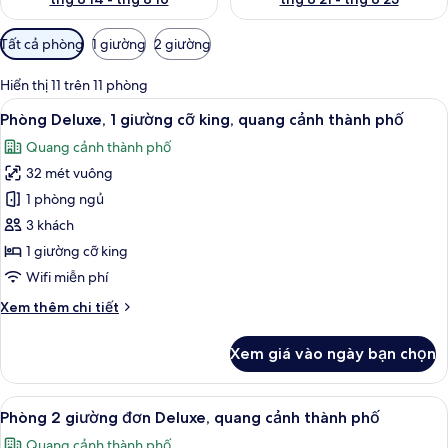
Bộ
Tất cả phòng
1 giường
2 giường
lọc
có
Hiển thị 11 trên 11 phòng
thể
Xem
Quang cảnh thành phố
6
Phòng Deluxe, 1 giường cỡ king, quang cảnh thành phố
dùng
tất
để
Quang cảnh thành phố
cả
lọc
32 mét vuông
ảnh
tìm
Phòng
1 phòng ngủ
phòng
Deluxe,
3 khách
1
1 giường cỡ king
giường
Wifi miễn phí
cỡ
Chi
Xem thêm chi tiết
king,
tiết
quang
khác
Xem giá vào ngày bạn chọn
cảnh
của
Phòng
thành
Deluxe,
Xem
Phòng 2 giường đơn Deluxe, quang cả
phố
7
1
Phòng 2 giường đơn Deluxe, quang cảnh thành phố
tất
giường
Quang cảnh thành phố