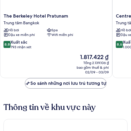
The
Centre
The Berkeley Hotel Pratunam
Centre
Berkeley
Point
Trung tâm Bangkok
Trung t
Hotel
Plus
Hồ bơi
Spa
Hồ bơ
Pratunam
Hotel
Đậu xe miễn phí
Wifi miễn phí
Đậu x
Trung
Pratuna
tâm
Trung
8.8
8.6
Xuất sắc
Xuấ
8,8
8,6
Bangkok
tâm
trên
trên
793 nhận xét
1.00
Bangko
10,
10,
Giá
1.817.422 ₫
Xuất
Xuất
hiện
sắc,
sắc,
Tổng 2.139.106 ₫
tại
bao gồm thuế & phí
793
1.000
là
02/09 - 03/09
nhận
nhận
1.817.422 ₫
xét
xét
So sánh những nơi lưu trú tương tự
Thông tin về khu vực này