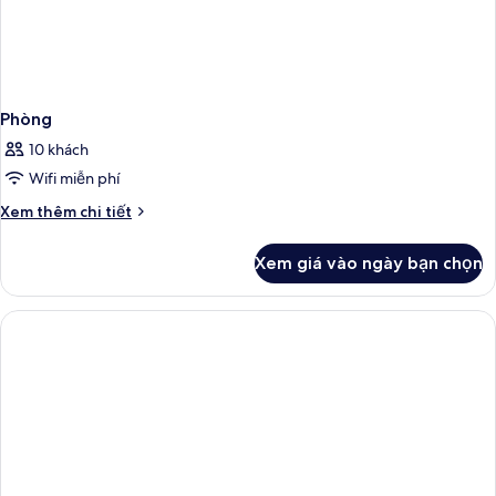
Phòng
10 khách
Wifi miễn phí
Chi
Xem thêm chi tiết
tiết
khác
Xem giá vào ngày bạn chọn
của
Phòng