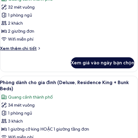
cỡ
cả
king,
32 mét vuông
ảnh
quang
Phòng
1 phòng ngủ
cảnh
2
thành
2 khách
phố
giường
2 giường đơn
đơn
Wifi miễn phí
Deluxe,
Chi
Xem thêm chi tiết
quang
tiết
cảnh
khác
Xem giá vào ngày bạn chọn
thành
của
Phòng
phố
2
Xem
Minibar, két bảo mật tại phòng, bàn,
11
giường
Phòng dành cho gia đình (Deluxe, Residence King + Bunk
tất
đơn
Beds)
Deluxe,
cả
Quang cảnh thành phố
quang
ảnh
cảnh
34 mét vuông
Phòng
thành
1 phòng ngủ
dành
phố
cho
3 khách
gia
1 giường cỡ king HOẶC 1 giường tầng đơn
đình
Wifi miễn phí