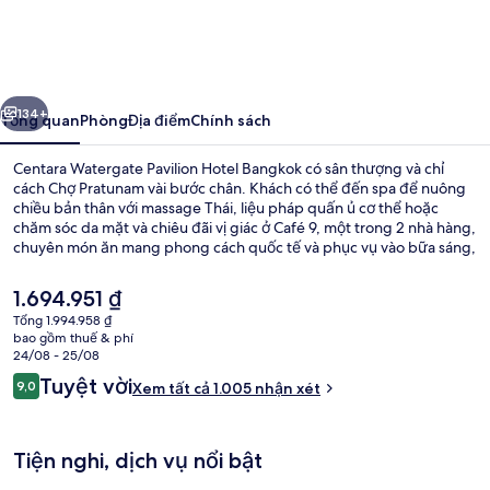
Watergate
Pavilion
Hotel
ước
Tiếp
Bangkok
134+
Tổng quan
Phòng
Địa điểm
Chính sách
Centara Watergate Pavilion Hotel Bangkok có sân thượng và chỉ
cách Chợ Pratunam vài bước chân. Khách có thể đến spa để nuông
chiều bản thân với massage Thái, liệu pháp quấn ủ cơ thể hoặc
chăm sóc da mặt và chiêu đãi vị giác ở Café 9, một trong 2 nhà hàng,
chuyên món ăn mang phong cách quốc tế và phục vụ vào bữa sáng,
bữa trưa và bữa tối. Quán bar/khu lounge, trung tâm thể thao và
sân hiên là các tiện nghi nổi bật khác. Khách du lịch thích khoảng
Giá
1.694.951 ₫
cách thuận tiện giữa nơi lưu trú và trạm giao thông công cộng, như
hiện
Tổng 1.994.958 ₫
cách Ga Ratchaprarop 6 phút và cách Ga BTS Chit Lom 15 phút đi
tại
bao gồm thuế & phí
bộ.
Bar (trong khuôn viên)
là
24/08 - 25/08
1.694.951 ₫
Nhận
Tuyệt vời
9,0
Xem tất cả 1.005 nhận xét
9,0 trên 10,
xét
Tiện nghi, dịch vụ nổi bật