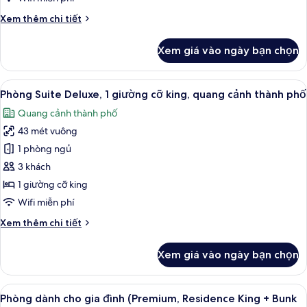
(Deluxe,
Chi
Xem thêm chi tiết
Residence
tiết
King
khác
Xem giá vào ngày bạn chọn
của
+
Phòng
Bunk
dành
Xem
Quang cảnh từ phòng
Beds)
8
cho
Phòng Suite Deluxe, 1 giường cỡ king, quang cảnh thành phố
tất
gia
Quang cảnh thành phố
đình
cả
(Deluxe,
43 mét vuông
ảnh
Residence
Phòng
1 phòng ngủ
King
Suite
+
3 khách
Bunk
Deluxe,
1 giường cỡ king
Beds)
1
Wifi miễn phí
giường
Chi
Xem thêm chi tiết
cỡ
tiết
king,
khác
Xem giá vào ngày bạn chọn
quang
của
Phòng
cảnh
Suite
Xem
Minibar, két bảo mật tại phòng, bàn,
thành
10
Deluxe,
Phòng dành cho gia đình (Premium, Residence King + Bunk
tất