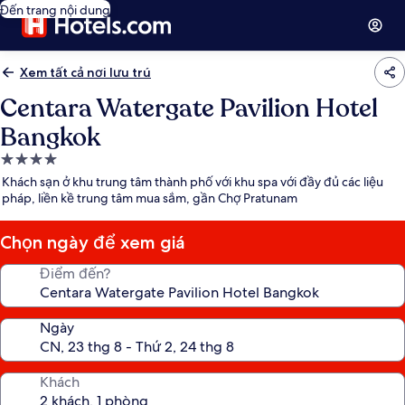
Đến trang nội dung
Xem tất cả nơi lưu trú
Centara Watergate Pavilion Hotel
Bangkok
Nơi
lưu
Khách sạn ở khu trung tâm thành phố với khu spa với đầy đủ các liệu
trú
pháp, liền kề trung tâm mua sắm, gần Chợ Pratunam
4.0
sao
Chọn ngày để xem giá
Điểm đến?
Ngày
Khách