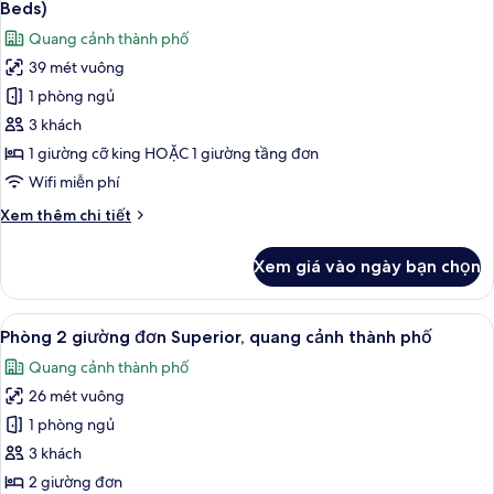
phố
1
Beds)
giường
cả
Quang cảnh thành phố
cỡ
ảnh
king,
39 mét vuông
Phòng
quang
1 phòng ngủ
dành
cảnh
thành
cho
3 khách
phố
gia
1 giường cỡ king HOẶC 1 giường tầng đơn
đình
Wifi miễn phí
(Premium,
Chi
Xem thêm chi tiết
Residence
tiết
King
khác
Xem giá vào ngày bạn chọn
của
+
Phòng
Bunk
dành
Xem
Phòng 2 giường đơn Superior, quang 
Beds)
9
cho
Phòng 2 giường đơn Superior, quang cảnh thành phố
tất
gia
Quang cảnh thành phố
đình
cả
(Premium,
26 mét vuông
ảnh
Residence
Phòng
1 phòng ngủ
King
2
+
3 khách
Bunk
giường
2 giường đơn
Beds)