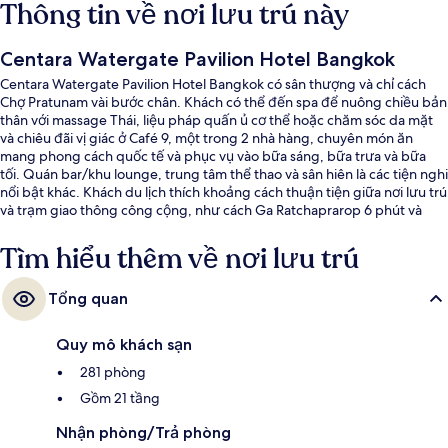
Thông tin về nơi lưu trú này
Centara Watergate Pavilion Hotel Bangkok
Centara Watergate Pavilion Hotel Bangkok có sân thượng và chỉ cách
Chợ Pratunam vài bước chân. Khách có thể đến spa để nuông chiều bản
thân với massage Thái, liệu pháp quấn ủ cơ thể hoặc chăm sóc da mặt
và chiêu đãi vị giác ở Café 9, một trong 2 nhà hàng, chuyên món ăn
mang phong cách quốc tế và phục vụ vào bữa sáng, bữa trưa và bữa
tối. Quán bar/khu lounge, trung tâm thể thao và sân hiên là các tiện nghi
nổi bật khác. Khách du lịch thích khoảng cách thuận tiện giữa nơi lưu trú
và trạm giao thông công cộng, như cách Ga Ratchaprarop 6 phút và
cách Ga BTS Chit Lom 15 phút đi bộ.
Tìm hiểu thêm về nơi lưu trú
Tổng quan
Quy mô khách sạn
281 phòng
Gồm 21 tầng
Nhận phòng/Trả phòng