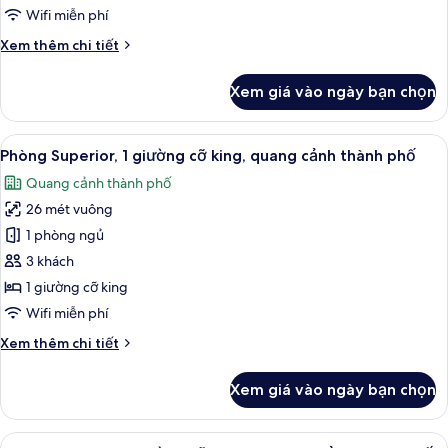
đơn
Wifi miễn phí
Superior,
Chi
Xem thêm chi tiết
quang
tiết
cảnh
khác
Xem giá vào ngày bạn chọn
thành
của
Phòng
phố
2
Xem
Minibar, két bảo mật tại phòng, bàn,
7
giường
Phòng Superior, 1 giường cỡ king, quang cảnh thành phố
tất
đơn
Quang cảnh thành phố
Superior,
cả
quang
26 mét vuông
ảnh
cảnh
Phòng
1 phòng ngủ
thành
Superior,
phố
3 khách
1
1 giường cỡ king
giường
Wifi miễn phí
cỡ
Chi
Xem thêm chi tiết
king,
tiết
quang
khác
Xem giá vào ngày bạn chọn
cảnh
của
Phòng
thành
Superior,
Xem
Minibar, két bảo mật tại phòng, bàn,
phố