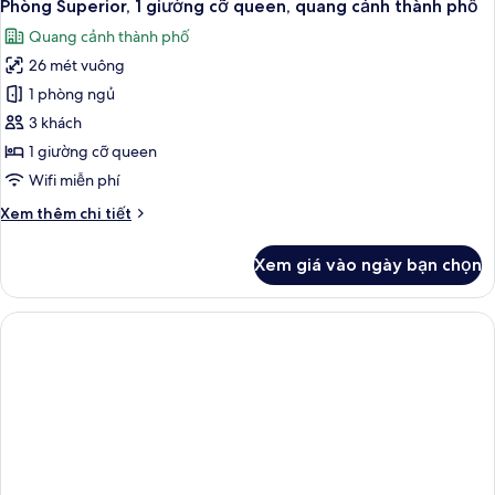
7
1
Phòng Superior, 1 giường cỡ queen, quang cảnh thành phố
tất
giường
Quang cảnh thành phố
cỡ
cả
king,
26 mét vuông
ảnh
quang
Phòng
1 phòng ngủ
cảnh
Superior,
thành
3 khách
phố
1
1 giường cỡ queen
giường
Wifi miễn phí
cỡ
Chi
Xem thêm chi tiết
queen,
tiết
quang
khác
Xem giá vào ngày bạn chọn
cảnh
của
Phòng
thành
Superior,
phố
1
giường
cỡ
queen,
quang
cảnh
thành
phố