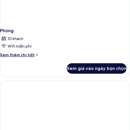
Phòng
10 khách
Wifi miễn phí
Chi
Xem thêm chi tiết
tiết
khác
Xem giá vào ngày bạn chọn
của
Phòng