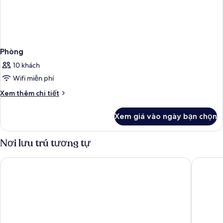
Phòng
10 khách
Wifi miễn phí
Chi
Xem thêm chi tiết
tiết
khác
Xem giá vào ngày bạn chọn
của
Phòng
Nơi lưu trú tương tự
The Berkeley Hotel Pratunam
Centre P