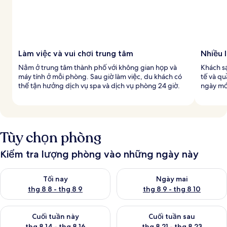
Làm việc và vui chơi trung tâm
Nhiều 
Nằm ở trung tâm thành phố với không gian họp và
Khách s
máy tính ở mỗi phòng. Sau giờ làm việc, du khách có
tế và q
thể tận hưởng dịch vụ spa và dịch vụ phòng 24 giờ.
ngày mới
Tùy chọn phòng
Kiểm tra lượng phòng vào những ngày này
Kiểm tra lượng phòng tối nay từ thg 8 8 - thg 8 9
Kiểm tra lượng phòng ngày mai
Tối nay
Ngày mai
thg 8 8 - thg 8 9
thg 8 9 - thg 8 10
Kiểm tra lượng phòng cuối tuần này từ thg 8 14 - thg 8 16
Kiểm tra lượng phòng cuối tuần
Cuối tuần này
Cuối tuần sau
thg 8 14 - thg 8 16
thg 8 21 - thg 8 23