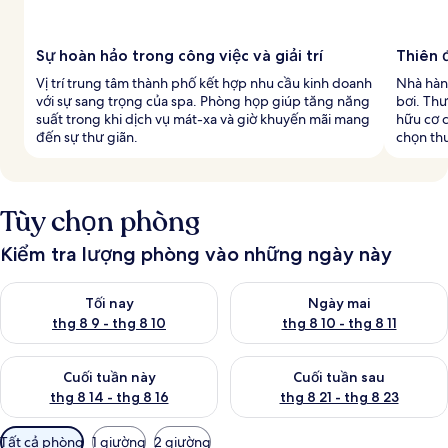
Sự hoàn hảo trong công việc và giải trí
Thiên 
Vị trí trung tâm thành phố kết hợp nhu cầu kinh doanh
Nhà hàn
với sự sang trọng của spa. Phòng họp giúp tăng năng
bơi. Th
suất trong khi dịch vụ mát-xa và giờ khuyến mãi mang
hữu cơ c
đến sự thư giãn.
chọn thu
Tùy chọn phòng
Kiểm tra lượng phòng vào những ngày này
Kiểm tra lượng phòng tối nay từ thg 8 9 - thg 8 10
Kiểm tra lượng phòng ngày mai 
Tối nay
Ngày mai
thg 8 9 - thg 8 10
thg 8 10 - thg 8 11
Kiểm tra lượng phòng cuối tuần này từ thg 8 14 - thg 8 16
Kiểm tra lượng phòng cuối tuần
Cuối tuần này
Cuối tuần sau
thg 8 14 - thg 8 16
thg 8 21 - thg 8 23
Bộ
Tất cả phòng
1 giường
2 giường