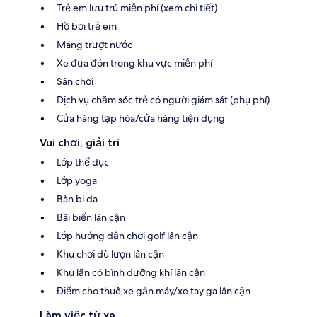
Trẻ em lưu trú miễn phí (xem chi tiết)
Hồ bơi trẻ em
Máng trượt nước
Xe đưa đón trong khu vực miễn phí
Sân chơi
Dịch vụ chăm sóc trẻ có người giám sát (phụ phí)
Cửa hàng tạp hóa/cửa hàng tiện dụng
Vui chơi, giải trí
Lớp thể dục
Lớp yoga
Bàn bi da
Bãi biển lân cận
Lớp hướng dẫn chơi golf lân cận
Khu chơi dù lượn lân cận
Khu lặn có bình dưỡng khí lân cận
Điểm cho thuê xe gắn máy/xe tay ga lân cận
Làm việc từ xa