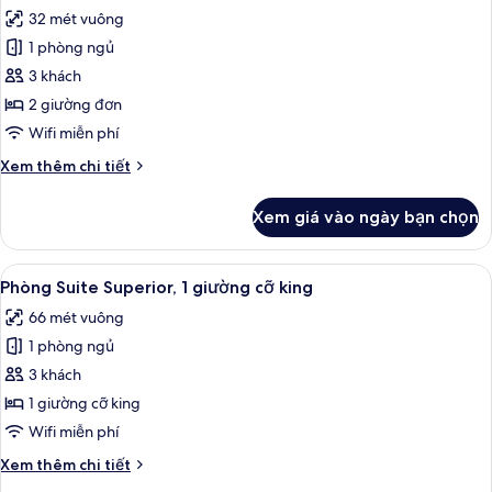
tất
giường
32 mét vuông
cỡ
cả
king
1 phòng ngủ
ảnh
Phòng
3 khách
Superior,
2 giường đơn
2
Wifi miễn phí
giường
Chi
Xem thêm chi tiết
đơn
tiết
khác
Xem giá vào ngày bạn chọn
của
Phòng
Superior,
Xem
Phòng Suite Superior, 1 giường cỡ kin
8
2
Phòng Suite Superior, 1 giường cỡ king
tất
giường
66 mét vuông
đơn
cả
1 phòng ngủ
ảnh
Phòng
3 khách
Suite
1 giường cỡ king
Superior,
Wifi miễn phí
1
Chi
Xem thêm chi tiết
giường
tiết