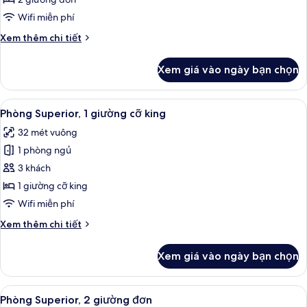
dụng
2
Wifi miễn phí
hồ
giường
bơi
Chi
Xem thêm chi tiết
đơn,
tiết
có
khác
Xem giá vào ngày bạn chọn
của
thể
Phòng
sử
Deluxe,
Xem
Phòng Superior, 1 giường cỡ king | Mi
dụng
8
2
Phòng Superior, 1 giường cỡ king
tất
hồ
giường
32 mét vuông
đơn,
cả
bơi
có
1 phòng ngủ
ảnh
thể
Phòng
3 khách
sử
Superior,
dụng
1 giường cỡ king
hồ
1
Wifi miễn phí
bơi
giường
Chi
Xem thêm chi tiết
cỡ
tiết
king
khác
Xem giá vào ngày bạn chọn
của
Phòng
Superior,
Xem
Phòng Superior, 2 giường đơn | Minib
8
1
Phòng Superior, 2 giường đơn