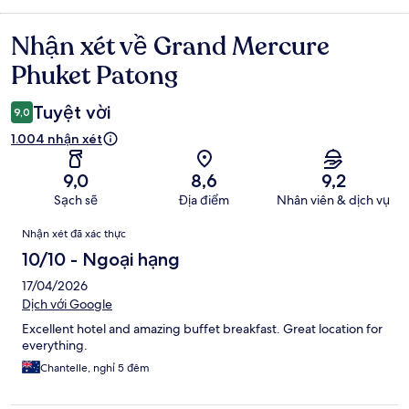
Nhận xét về Grand Mercure
Nhận
xét
Phuket Patong
Tuyệt vời
9,0
1.004 nhận xét
9,0
8,6
9,2
Sạch sẽ
Địa điểm
Nhân viên & dịch vụ
Nhận
Nhận xét đã xác thực
xét
10/10 - Ngoại hạng
17/04/2026
Dịch với Google
Excellent hotel and amazing buffet breakfast. Great location for
everything.
Chantelle, nghỉ 5 đêm