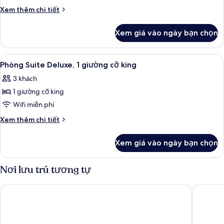
thự,
Chi
Xem thêm chi tiết
1
tiết
khác
phòng
Xem giá vào ngày bạn chọn
của
ngủ
Biệt
thự,
Xem
Phòng Suite Deluxe, 1 giường cỡ king 
9
1
Phòng Suite Deluxe, 1 giường cỡ king
tất
phòng
3 khách
ngủ
cả
1 giường cỡ king
ảnh
Phòng
Wifi miễn phí
Suite
Chi
Xem thêm chi tiết
Deluxe,
tiết
khác
1
Xem giá vào ngày bạn chọn
của
giường
Phòng
cỡ
Suite
Nơi lưu trú tương tự
king
Deluxe,
1
Courtyard by Marriott Phuket, Patong Beach Resort
Diamond 
giường
cỡ
king