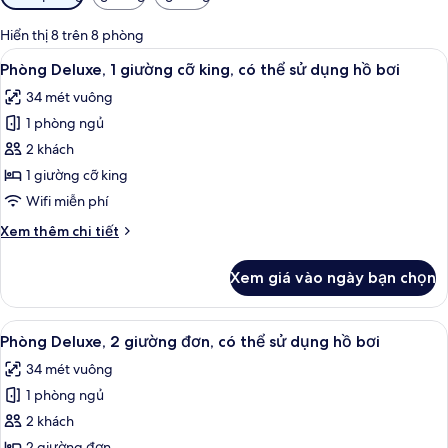
lọc
có
Hiển thị 8 trên 8 phòng
thể
Xem
Phòng Deluxe, 1 giường cỡ king, có th
8
Phòng Deluxe, 1 giường cỡ king, có thể sử dụng hồ bơi
dùng
tất
để
34 mét vuông
cả
lọc
1 phòng ngủ
ảnh
tìm
Phòng
2 khách
phòng
Deluxe,
1 giường cỡ king
1
Wifi miễn phí
giường
Chi
Xem thêm chi tiết
cỡ
tiết
king,
khác
Xem giá vào ngày bạn chọn
của
có
Phòng
thể
Deluxe,
Xem
Phòng Deluxe, 2 giường đơn, có thể s
sử
8
1
Phòng Deluxe, 2 giường đơn, có thể sử dụng hồ bơi
tất
dụng
giường
34 mét vuông
cỡ
cả
hồ
king,
1 phòng ngủ
ảnh
bơi
có
Phòng
2 khách
thể
Deluxe,
sử
2 giường đơn