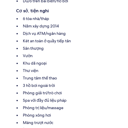
Dù/ô trên bãi biển/hồ bơi
Cơ sở, tiện nghi
6 tòa nhà/tháp
Năm xây dựng 2014
Dịch vụ ATM/ngân hàng
Két an toàn ở quầy tiếp tân
Sân thượng
Vườn
Khu dã ngoại
Thư viện
Trung tâm thể thao
3 hồ bơi ngoài trời
Phòng giải trí/trò chơi
Spa với đầy đủ liệu pháp
Phòng trị liệu/massage
Phòng xông hơi
Máng trượt nước