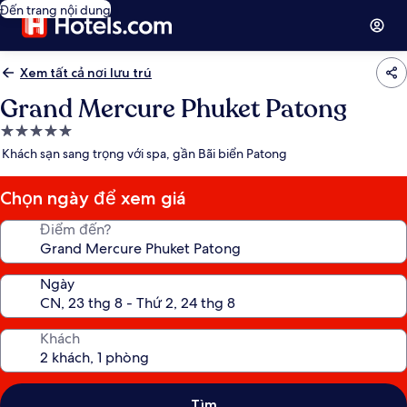
Đến trang nội dung
Xem tất cả nơi lưu trú
Grand Mercure Phuket Patong
Nơi
lưu
Khách sạn sang trọng với spa, gần Bãi biển Patong
trú
5.0
Chọn ngày để xem giá
sao
Điểm đến?
Ngày
Khách
Tìm