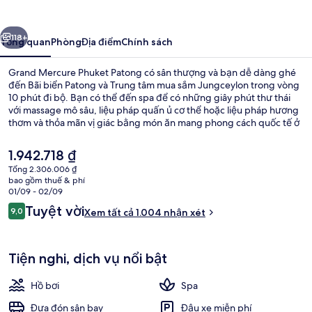
Phuket
Patong
ước
Tiếp
118+
Tổng quan
Phòng
Địa điểm
Chính sách
Grand Mercure Phuket Patong có sân thượng và bạn dễ dàng ghé
đến Bãi biển Patong và Trung tâm mua sắm Jungceylon trong vòng
10 phút đi bộ. Bạn có thể đến spa để có những giây phút thư thái
với massage mô sâu, liệu pháp quấn ủ cơ thể hoặc liệu pháp hương
thơm và thỏa mãn vị giác bằng món ăn mang phong cách quốc tế ở
Bubbles Restaurant vào bữa trưa và bữa tối. Những tiện nghi nổi
bật khác tại khách sạn sang trọng này bao gồm 3 hồ bơi ngoài trời,
Giá
1.942.718 ₫
quán bar cạnh hồ bơi và trung tâm thể thao. Hồ bơi và nhân viên
hiện
Tổng 2.306.006 ₫
nhiệt tình là những điều ghi dấu ấn trong lòng du khách.
tại
bao gồm thuế & phí
Ngoại thất
là
01/09 - 02/09
1.942.718 ₫
Nhận
Tuyệt vời
9,0
Xem tất cả 1.004 nhận xét
9,0 trên 10,
xét
Tiện nghi, dịch vụ nổi bật
Hồ bơi
Spa
Đưa đón sân bay
Đậu xe miễn phí