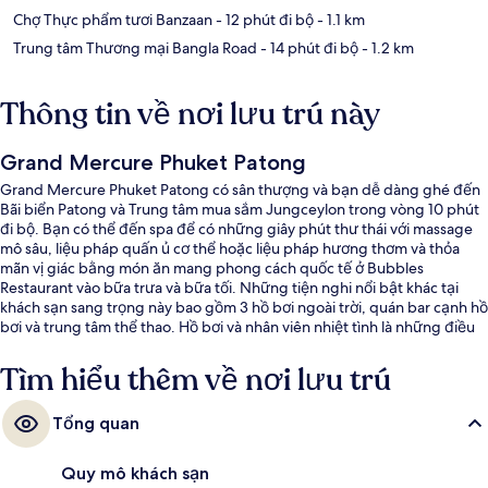
Chợ Thực phẩm tươi Banzaan
- 12 phút đi bộ
- 1.1 km
Trung tâm Thương mại Bangla Road
- 14 phút đi bộ
- 1.2 km
Thông tin về nơi lưu trú này
Grand Mercure Phuket Patong
Grand Mercure Phuket Patong có sân thượng và bạn dễ dàng ghé đến
Bãi biển Patong và Trung tâm mua sắm Jungceylon trong vòng 10 phút
đi bộ. Bạn có thể đến spa để có những giây phút thư thái với massage
mô sâu, liệu pháp quấn ủ cơ thể hoặc liệu pháp hương thơm và thỏa
mãn vị giác bằng món ăn mang phong cách quốc tế ở Bubbles
Restaurant vào bữa trưa và bữa tối. Những tiện nghi nổi bật khác tại
khách sạn sang trọng này bao gồm 3 hồ bơi ngoài trời, quán bar cạnh hồ
bơi và trung tâm thể thao. Hồ bơi và nhân viên nhiệt tình là những điều
ghi dấu ấn trong lòng du khách.
Tìm hiểu thêm về nơi lưu trú
Tổng quan
Quy mô khách sạn