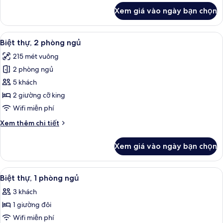
cỡ
khác
Xem giá vào ngày bạn chọn
của
king
Phòng
Suite
Xem
Biệt thự, 2 phòng ngủ | Minibar với t
8
Superior,
Biệt thự, 2 phòng ngủ
tất
1
215 mét vuông
giường
cả
cỡ
2 phòng ngủ
ảnh
king
Biệt
5 khách
thự,
2 giường cỡ king
2
Wifi miễn phí
phòng
Chi
Xem thêm chi tiết
ngủ
tiết
khác
Xem giá vào ngày bạn chọn
của
Biệt
thự,
Xem
Minibar với thức ăn, đồ uống miễn ph
7
2
Biệt thự, 1 phòng ngủ
tất
phòng
3 khách
ngủ
cả
1 giường đôi
ảnh
Biệt
Wifi miễn phí