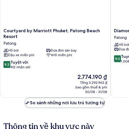
Courtyard
Diamon
Courtyard by Marriott Phuket, Patong Beach
Diamon
by
Cliff
Resort
Patong
Marriott
Resort
Patong
Hồ bơ
Phuket,
&
Đưa đó
Patong
Hồ bơi
Đưa đón sân bay
Spa,
Đậu xe miễn phí
Wifi miễn phí
Beach
Patong
9.0
Tuyệ
9,0
Resort
Beach
trên
1.00
9.2
Tuyệt vời
9,2
Patong
Patong
10,
trên
412 nhận xét
Tuyệt
10,
Giá
2.774.190 ₫
vời,
Tuyệt
hiện
1.008
vời,
Tổng 3.292.963 ₫
tại
nhận
bao gồm thuế & phí
412
là
30/08 - 31/08
xét
nhận
2.774.190 ₫
xét
So sánh những nơi lưu trú tương tự
Thông tin về khu vực này