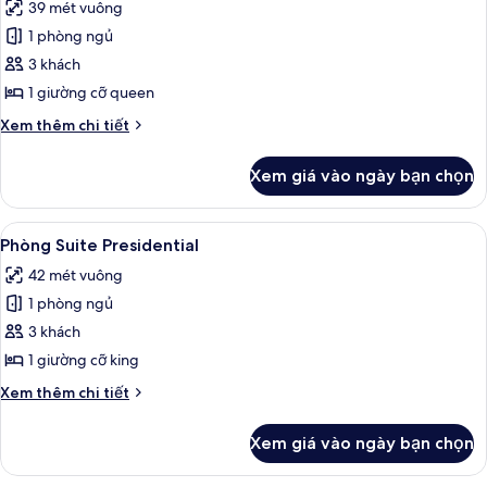
39 mét vuông
Premium
cả
1 phòng ngủ
ảnh
Phòng
3 khách
Suite
1 giường cỡ queen
(Niranta
Chi
Xem thêm chi tiết
Suite)
tiết
khác
Xem giá vào ngày bạn chọn
của
Phòng
Suite
Xem
Phòng Suite Presidential | Bộ đồ giư
8
(Niranta
Phòng Suite Presidential
tất
Suite)
42 mét vuông
cả
1 phòng ngủ
ảnh
Phòng
3 khách
Suite
1 giường cỡ king
Presidential
Chi
Xem thêm chi tiết
tiết
khác
Xem giá vào ngày bạn chọn
của
Phòng