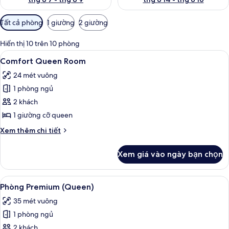
Bộ
Tất cả phòng
1 giường
2 giường
lọc
có
Hiển thị 10 trên 10 phòng
thể
Xem
Bộ đồ giường cao cấp, két bảo mật 
8
Comfort Queen Room
dùng
tất
để
24 mét vuông
cả
lọc
1 phòng ngủ
ảnh
tìm
Comfort
2 khách
phòng
Queen
1 giường cỡ queen
Room
Chi
Xem thêm chi tiết
tiết
khác
Xem giá vào ngày bạn chọn
của
Comfort
Queen
Xem
Phòng Premium (Queen) | Bộ đồ giườ
6
Room
Phòng Premium (Queen)
tất
35 mét vuông
cả
1 phòng ngủ
ảnh
Phòng
2 khách