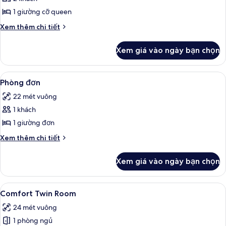
Premium
1 giường cỡ queen
(Queen)
Chi
Xem thêm chi tiết
tiết
khác
Xem giá vào ngày bạn chọn
của
Phòng
Premium
Xem
Phòng đơn | Bộ đồ giường cao cấp, 
2
(Queen)
Phòng đơn
tất
22 mét vuông
cả
1 khách
ảnh
Phòng
1 giường đơn
đơn
Chi
Xem thêm chi tiết
tiết
khác
Xem giá vào ngày bạn chọn
của
Phòng
đơn
Xem
Comfort Twin Room | Bộ đồ giường c
4
Comfort Twin Room
tất
24 mét vuông
cả
1 phòng ngủ
ảnh