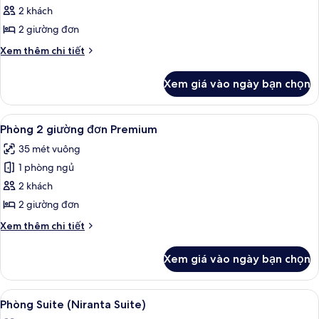
Comfort
2 khách
Twin
2 giường đơn
Room
Chi
Xem thêm chi tiết
tiết
khác
Xem giá vào ngày bạn chọn
của
Comfort
Twin
Xem
Phòng 2 giường đơn Premium | Bộ đồ 
7
Room
Phòng 2 giường đơn Premium
tất
35 mét vuông
cả
1 phòng ngủ
ảnh
Phòng
2 khách
2
2 giường đơn
giường
Chi
Xem thêm chi tiết
đơn
tiết
Premium
khác
Xem giá vào ngày bạn chọn
của
Phòng
2
Xem
Bộ đồ giường cao cấp, két bảo mật 
6
giường
Phòng Suite (Niranta Suite)
tất
đơn