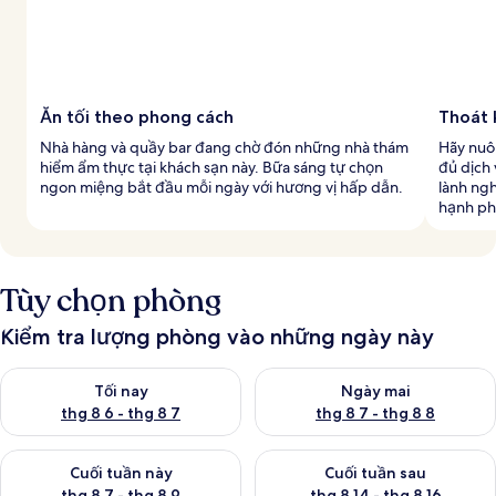
Ăn tối theo phong cách
Thoát 
Nhà hàng và quầy bar đang chờ đón những nhà thám
Hãy nuô
hiểm ẩm thực tại khách sạn này. Bữa sáng tự chọn
đủ dịch 
ngon miệng bắt đầu mỗi ngày với hương vị hấp dẫn.
lành ngh
hạnh ph
Tùy chọn phòng
Kiểm tra lượng phòng vào những ngày này
Kiểm tra lượng phòng tối nay từ thg 8 6 - thg 8 7
Kiểm tra lượng phòng ngày mai
Tối nay
Ngày mai
thg 8 6 - thg 8 7
thg 8 7 - thg 8 8
Kiểm tra lượng phòng cuối tuần này từ thg 8 7 - thg 8 9
Kiểm tra lượng phòng cuối tuần
Cuối tuần này
Cuối tuần sau
thg 8 7 - thg 8 9
thg 8 14 - thg 8 16