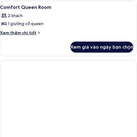
Suite
Xem
Bộ đồ giường cao cấp, két bảo mật 
2
Presidential
Comfort Queen Room
tất
2 khách
cả
1 giường cỡ queen
ảnh
Comfort
Chi
Xem thêm chi tiết
tiết
Queen
khác
Room
Xem giá vào ngày bạn chọn
của
Comfort
Queen
Room