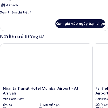
4 khách
Chi
Xem thêm chi tiết
tiết
khác
Xem giá vào ngày bạn chọn
của
Phòng
Nơi lưu trú tương tự
Niranta Transit Hotel Mumbai Airport - At Arrivals
Fairfiel
Niranta
Fairfield
Niranta Transit Hotel Mumbai Airport - At
Fairfi
Transit
by
Arrivals
Airpor
Hotel
Marriott
Vile Parle East
Saki Na
Mumbai
Mumbai
Airport
Spa
Wifi miễn phí
Internat
Hồ bơ