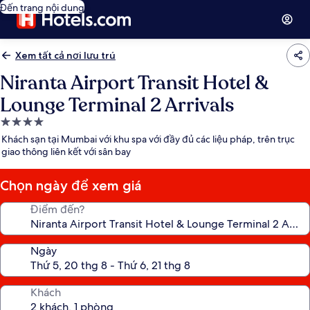
Đến trang nội dung
Xem tất cả nơi lưu trú
Niranta Airport Transit Hotel &
Lounge Terminal 2 Arrivals
Nơi
lưu
Khách sạn tại Mumbai với khu spa với đầy đủ các liệu pháp, trên trục
trú
giao thông liên kết với sân bay
4.0
sao
Chọn ngày để xem giá
Điểm đến?
Ngày
Khách