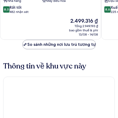
Nhà hàng
Máy điều hòa
Đậu x
-
Airport
At
Saki
8.0
8.6
Rất tốt
Xuấ
8,0
8,6
Arrivals
Naka
trên
trên
482 nhận xét
225 
Vile
10,
10,
Giá
2.499.316 ₫
Parle
Rất
Xuất
hiện
East
tốt,
sắc,
Tổng 2.949.193 ₫
tại
bao gồm thuế & phí
482
225
là
13/08 - 14/08
nhận
nhận
2.499.316 ₫
xét
xét
So sánh những nơi lưu trú tương tự
Thông tin về khu vực này