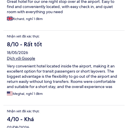
Great hotel for our one night stop over at the airport. Easy to
find and conveniently located, with easy check in, and quiet
room with everything you need
Richard, nghỉ 1 đêm
Nhận xét đã xác thực
8/10 - Rất tốt
18/05/2026
Dịch với Google
Very convenient hotel located inside the airport, making it an
excellent option for transit passengers or short layovers. The
biggest advantage is the flexibility to go out of the airport and
return easily without long transfers. Rooms were comfortable
and suitable for a short stay, and the overall experience was
smooth and practical for travelers in transit.
Meghal, nghỉ 1 đêm
Nhận xét đã xác thực
4/10 - Khá
02/08/2026