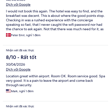
Dịch với Google
I would not book this again. The hotel was easy to find, and the
breakfast was decent. This is about where the good points stop.
Checking in was a rushed experience with the concierge
speaking so fast, that I never caught the wifi password nor had
the chance to ask again. Not that there was much need for it, as
the wifi didn’t work at all. Furthermore, the walls are paper thin.
Peter Emil, nghỉ 1 đêm
Anything happening in the hallway (e.g. other guests coming
and going) or in the neighbouring room was clearly audible in
the room. This is not optimal for a short overnight stay, for which
Nhận xét đã xác thực
the only purpose was to catch some sleep before the next
flight.
8/10 - Rất tốt
30/04/2026
Dịch với Google
Location great within airport. Room OK. Room service good. Spa
very good. It is a pain to leave the airport and come back
through security.
Mark, nghỉ 1 đêm
Nhận xét đã xác thực