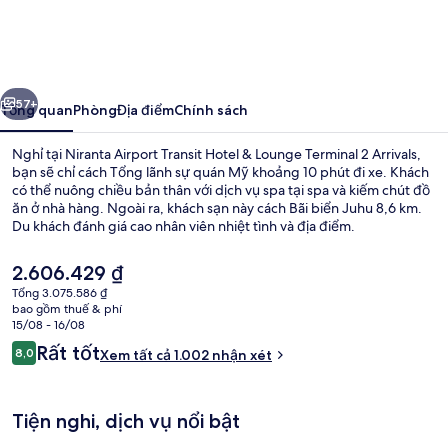
Airport
Transit
Hotel
ước
Tiếp
&
57+
Tổng quan
Phòng
Địa điểm
Chính sách
Lounge
Nghỉ tại Niranta Airport Transit Hotel & Lounge Terminal 2 Arrivals,
Terminal
bạn sẽ chỉ cách Tổng lãnh sự quán Mỹ khoảng 10 phút đi xe. Khách
có thể nuông chiều bản thân với dịch vụ spa tại spa và kiếm chút đồ
2
ăn ở nhà hàng. Ngoài ra, khách sạn này cách Bãi biển Juhu 8,6 km.
Arrivals
Du khách đánh giá cao nhân viên nhiệt tình và địa điểm.
Giá
2.606.429 ₫
hiện
Tổng 3.075.586 ₫
tại
bao gồm thuế & phí
Khu sảnh
là
15/08 - 16/08
2.606.429 ₫
Nhận
Rất tốt
8,0
Xem tất cả 1.002 nhận xét
8,0 trên 10,
xét
Tiện nghi, dịch vụ nổi bật