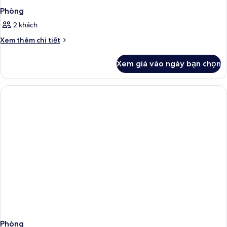
Phòng
2 khách
Chi
Xem thêm chi tiết
tiết
khác
Xem giá vào ngày bạn chọn
của
Phòng
Phòng