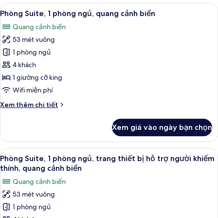
Suite,
Xem
Bộ đồ giường cao cấp, két bảo mật t
7
1
Phòng Suite, 1 phòng ngủ, quang cảnh biển
tất
phòng
Quang cảnh biển
ngủ,
cả
quang
53 mét vuông
ảnh
cảnh
Phòng
1 phòng ngủ
hồ
Suite,
bơi
4 khách
1
1 giường cỡ king
phòng
Wifi miễn phí
ngủ,
Chi
Xem thêm chi tiết
quang
tiết
cảnh
khác
Xem giá vào ngày bạn chọn
biển
của
Phòng
Suite,
Xem
Bộ đồ giường cao cấp, két bảo mật t
6
1
Phòng Suite, 1 phòng ngủ, trang thiết bị hỗ trợ người khiếm
tất
phòng
thính, quang cảnh biển
ngủ,
cả
Quang cảnh biển
quang
ảnh
cảnh
53 mét vuông
Phòng
biển
1 phòng ngủ
Suite,