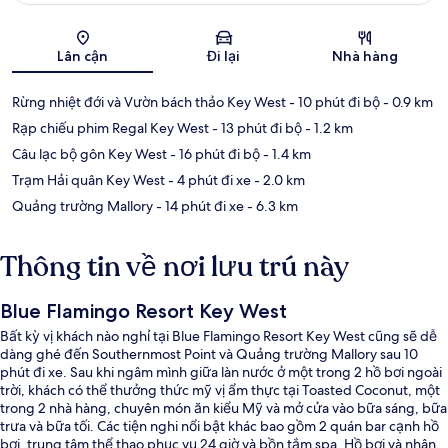
Bản đồ
Lân cận
Đi lại
Nhà hàng
Rừng nhiệt đới và Vườn bách thảo Key West
- 10 phút đi bộ
- 0.9 km
Rạp chiếu phim Regal Key West
- 13 phút đi bộ
- 1.2 km
Câu lạc bộ gôn Key West
- 16 phút đi bộ
- 1.4 km
Trạm Hải quân Key West
- 4 phút đi xe
- 2.0 km
Quảng trường Mallory
- 14 phút đi xe
- 6.3 km
Thông tin về nơi lưu trú này
Blue Flamingo Resort Key West
Bất kỳ vị khách nào nghỉ tại Blue Flamingo Resort Key West cũng sẽ dễ
dàng ghé đến Southernmost Point và Quảng trường Mallory sau 10
phút đi xe. Sau khi ngâm mình giữa làn nước ở một trong 2 hồ bơi ngoài
trời, khách có thể thưởng thức mỹ vị ẩm thực tại Toasted Coconut, một
trong 2 nhà hàng, chuyên món ăn kiểu Mỹ và mở cửa vào bữa sáng, bữa
trưa và bữa tối. Các tiện nghi nổi bật khác bao gồm 2 quán bar cạnh hồ
bơi, trung tâm thể thao phục vụ 24 giờ và bồn tắm spa. Hồ bơi và nhân