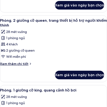
queen
khác
Xem giá vào ngày bạn chọn
của
Phòng,
2
Xem
Bộ đồ giường cao cấp, két bảo mật t
5
giường
Phòng, 2 giường cỡ queen, trang thiết bị hỗ trợ người khiếm
tất
cỡ
thính
queen
cả
28 mét vuông
ảnh
1 phòng ngủ
Phòng,
4 khách
2
giường
2 giường cỡ queen
cỡ
Wifi miễn phí
queen,
Chi
Xem thêm chi tiết
trang
tiết
thiết
khác
Xem giá vào ngày bạn chọn
của
bị
Phòng,
hỗ
2
Xem
Bộ đồ giường cao cấp, két bảo mật t
trợ
8
giường
Phòng, 1 giường cỡ king, quang cảnh hồ bơi
tất
cỡ
người
28 mét vuông
queen,
cả
khiếm
trang
1 phòng ngủ
ảnh
thính
thiết