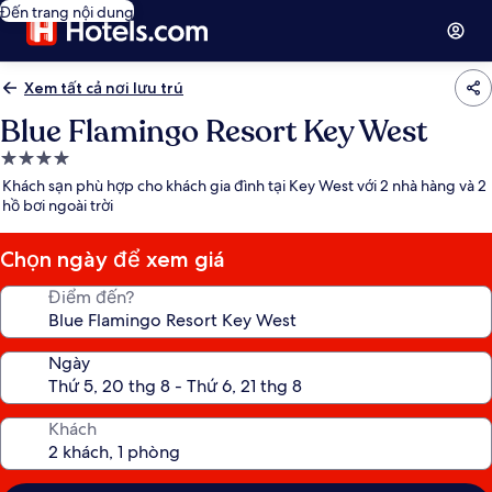
Đến trang nội dung
Xem tất cả nơi lưu trú
Blue Flamingo Resort Key West
Nơi
lưu
Khách sạn phù hợp cho khách gia đình tại Key West với 2 nhà hàng và 2
trú
hồ bơi ngoài trời
4.0
sao
Chọn ngày để xem giá
Điểm đến?
Ngày
Khách