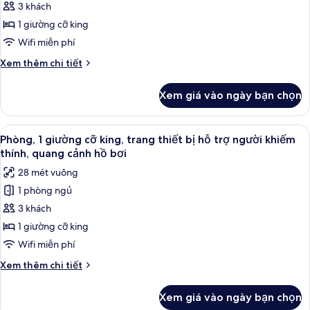
Phòng,
3 khách
bị
1
hỗ
1 giường cỡ king
trợ
giường
Wifi miễn phí
người
cỡ
khiếm
Chi
Xem thêm chi tiết
king,
thính
tiết
quang
khác
Xem giá vào ngày bạn chọn
của
cảnh
Phòng,
hồ
1
Xem
Bộ đồ giường cao cấp, két bảo mật t
bơi
9
giường
Phòng, 1 giường cỡ king, trang thiết bị hỗ trợ người khiếm
tất
cỡ
thính, quang cảnh hồ bơi
king,
cả
28 mét vuông
quang
ảnh
cảnh
1 phòng ngủ
Phòng,
hồ
3 khách
1
bơi
giường
1 giường cỡ king
cỡ
Wifi miễn phí
king,
Chi
Xem thêm chi tiết
trang
tiết
thiết
khác
Xem giá vào ngày bạn chọn
của
bị