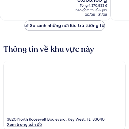
2.405
hiện
1.456
nhận
Tổng 4.370.833 ₫
tại
nhận
bao gồm thuế & phí
xét
là
30/08 - 31/08
xét
3.885.185 ₫
So sánh những nơi lưu trú tương tự
Thông tin về khu vực này
3820 North Roosevelt Boulevard, Key West, FL, 33040
Xem trong bản đồ