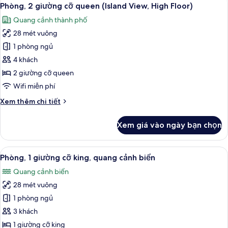
Xem
9
giường
Phòng, 2 giường cỡ queen (Island View, High Floor)
tất
cỡ
Quang cảnh thành phố
king
cả
(Island
28 mét vuông
ảnh
View,
Phòng,
1 phòng ngủ
High
2
Floor)
4 khách
giường
2 giường cỡ queen
cỡ
Wifi miễn phí
queen
Chi
Xem thêm chi tiết
(Island
tiết
View,
khác
Xem giá vào ngày bạn chọn
High
của
Phòng,
Floor)
2
Xem
Bộ đồ giường cao cấp, két bảo mật t
11
giường
Phòng, 1 giường cỡ king, quang cảnh biển
tất
cỡ
Quang cảnh biển
queen
cả
(Island
28 mét vuông
ảnh
View,
Phòng,
1 phòng ngủ
High
1
Floor)
3 khách
giường
1 giường cỡ king