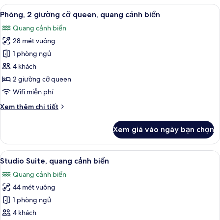
1
Xem
Bộ đồ giường cao cấp, két bảo mật t
người
10
giường
Phòng, 2 giường cỡ queen, quang cảnh biển
tất
khiếm
cỡ
Quang cảnh biển
king,
cả
thính,
trang
28 mét vuông
ảnh
quang
thiết
Phòng,
1 phòng ngủ
cảnh
bị
2
hỗ
biển
4 khách
trợ
giường
2 giường cỡ queen
người
cỡ
Wifi miễn phí
khiếm
queen,
thính,
Chi
Xem thêm chi tiết
quang
quang
tiết
cảnh
cảnh
khác
biển
Xem giá vào ngày bạn chọn
biển
của
Phòng,
2
Xem
Studio Suite, quang cảnh biển | Bộ đồ
8
giường
Studio Suite, quang cảnh biển
tất
cỡ
Quang cảnh biển
queen,
cả
quang
44 mét vuông
ảnh
cảnh
Studio
1 phòng ngủ
biển
Suite,
4 khách