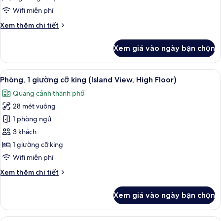
cỡ
Wifi miễn phí
queen,
Chi
Xem thêm chi tiết
trang
tiết
thiết
khác
Xem giá vào ngày bạn chọn
của
bị
Phòng,
hỗ
2
Xem
Bộ đồ giường cao cấp, két bảo mật t
trợ
7
giường
Phòng, 1 giường cỡ king (Island View, High Floor)
tất
cỡ
người
Quang cảnh thành phố
queen,
cả
khiếm
trang
28 mét vuông
ảnh
thính,
thiết
Phòng,
1 phòng ngủ
quang
bị
1
hỗ
3 khách
cảnh
trợ
giường
hồ
1 giường cỡ king
người
cỡ
bơi
Wifi miễn phí
khiếm
king
thính,
Chi
Xem thêm chi tiết
(Island
quang
tiết
cảnh
View,
khác
hồ
Xem giá vào ngày bạn chọn
High
của
bơi
Phòng,
Floor)
1
Bộ đồ giường cao cấp, két bảo mật t