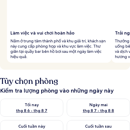
Làm việc và vui chơi hoàn hảo
Trải n
Nằm ở trung tâm thành phố và khu giải trí, khách sạn
Thưởng 
này cung cấp phòng họp và khu vực làm việc. Thư
uống bên
giãn tại quầy bar bên hồ bơi sau một ngày làm việc
và dịch
hiệu quả.
hương v
Tùy chọn phòng
Kiểm tra lượng phòng vào những ngày này
Kiểm tra lượng phòng tối nay từ thg 8 6 - thg 8 7
Kiểm tra lượng phòng ngày mai
Tối nay
Ngày mai
thg 8 6 - thg 8 7
thg 8 7 - thg 8 8
Kiểm tra lượng phòng cuối tuần này từ thg 8 7 - thg 8 9
Kiểm tra lượng phòng cuối tuần
Cuối tuần này
Cuối tuần sau