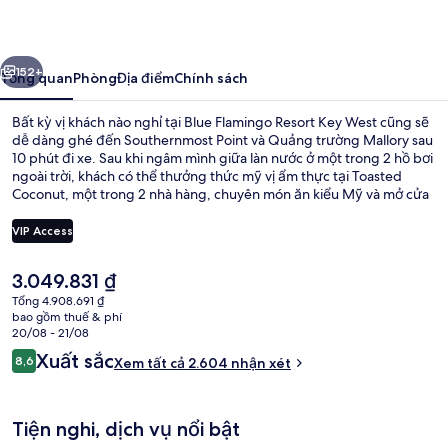
Resort
Key
ước
Tiếp
West
152+
Tổng quan
Phòng
Địa điểm
Chính sách
Bất kỳ vị khách nào nghỉ tại Blue Flamingo Resort Key West cũng sẽ
dễ dàng ghé đến Southernmost Point và Quảng trường Mallory sau
10 phút đi xe. Sau khi ngâm mình giữa làn nước ở một trong 2 hồ bơi
ngoài trời, khách có thể thưởng thức mỹ vị ẩm thực tại Toasted
Coconut, một trong 2 nhà hàng, chuyên món ăn kiểu Mỹ và mở cửa
vào bữa sáng, bữa trưa và bữa tối. Các tiện nghi nổi bật khác bao
gồm 2 quán bar cạnh hồ bơi, trung tâm thể thao phục vụ 24 giờ và
VIP Access
bồn tắm spa. Hồ bơi và nhân viên nhiệt tình là những điều ghi dấu
ấn trong lòng du khách.
Giá
3.049.831 ₫
2 hồ bơi ngoài trời, mở cửa từ 7:00 đế
hiện
Tổng 4.908.691 ₫
tại
bao gồm thuế & phí
là
20/08 - 21/08
3.049.831 ₫
Nhận
Xuất sắc
8,6
Xem tất cả 2.604 nhận xét
8,6 trên 10,
xét
Tiện nghi, dịch vụ nổi bật