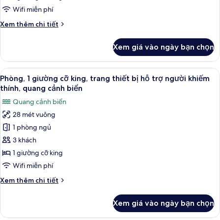
cỡ
Wifi miễn phí
king,
Chi
Xem thêm chi tiết
quang
tiết
cảnh
khác
Xem giá vào ngày bạn chọn
biển
của
Phòng,
1
Xem
Bộ đồ giường cao cấp, két bảo mật t
8
giường
Phòng, 1 giường cỡ king, trang thiết bị hỗ trợ người khiếm
tất
cỡ
thính, quang cảnh biển
king,
cả
Quang cảnh biển
quang
ảnh
cảnh
28 mét vuông
Phòng,
biển
1 phòng ngủ
1
giường
3 khách
cỡ
1 giường cỡ king
king,
Wifi miễn phí
trang
Chi
Xem thêm chi tiết
thiết
tiết
bị
khác
Xem giá vào ngày bạn chọn
của
hỗ
Phòng,
trợ