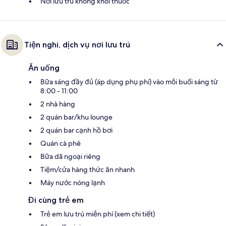
Nơi lưu trú không khói thuốc
Tiện nghi, dịch vụ nơi lưu trú
Ăn uống
Bữa sáng đầy đủ (áp dụng phụ phí) vào mỗi buổi sáng từ
8:00 - 11:00
2 nhà hàng
2 quán bar/khu lounge
2 quán bar cạnh hồ bơi
Quán cà phê
Bữa dã ngoại riêng
Tiệm/cửa hàng thức ăn nhanh
Máy nước nóng lạnh
Đi cùng trẻ em
Trẻ em lưu trú miễn phí (xem chi tiết)