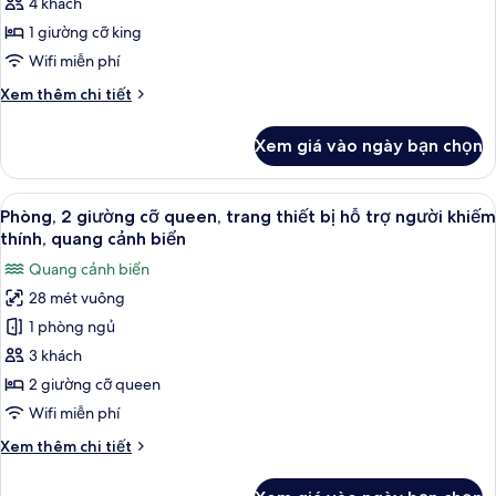
1
4 khách
phòng
1 giường cỡ king
ngủ,
Wifi miễn phí
trang
Chi
Xem thêm chi tiết
thiết
tiết
bị
khác
Xem giá vào ngày bạn chọn
của
hỗ
Phòng
trợ
Suite,
Xem
Bộ đồ giường cao cấp, két bảo mật t
người
6
1
Phòng, 2 giường cỡ queen, trang thiết bị hỗ trợ người khiếm
tất
khiếm
phòng
thính, quang cảnh biển
ngủ,
cả
thính,
Quang cảnh biển
trang
ảnh
quang
thiết
28 mét vuông
Phòng,
cảnh
bị
1 phòng ngủ
2
hỗ
biển
trợ
giường
3 khách
người
cỡ
2 giường cỡ queen
khiếm
queen,
thính,
Wifi miễn phí
trang
quang
Chi
Xem thêm chi tiết
cảnh
thiết
tiết
biển
bị
khác