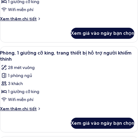
Phòng,
1 giường cỡ king
1
Wifi miễn phí
giường
Chi
Xem thêm chi tiết
cỡ
tiết
king
khác
Xem giá vào ngày bạn chọn
của
Phòng,
1
Xem
Bộ đồ giường cao cấp, két bảo mật t
9
giường
Phòng, 1 giường cỡ king, trang thiết bị hỗ trợ người khiếm
tất
cỡ
thính
king
cả
28 mét vuông
ảnh
1 phòng ngủ
Phòng,
3 khách
1
giường
1 giường cỡ king
cỡ
Wifi miễn phí
king,
Chi
Xem thêm chi tiết
trang
tiết
thiết
khác
Xem giá vào ngày bạn chọn
của
bị
Phòng,
hỗ
1