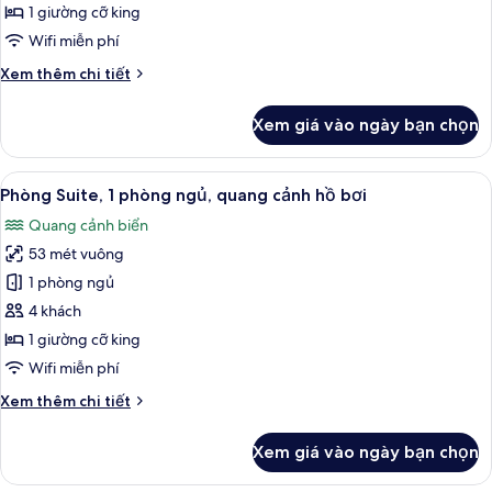
quang
1 giường cỡ king
cảnh
Wifi miễn phí
biển
Chi
Xem thêm chi tiết
tiết
khác
Xem giá vào ngày bạn chọn
của
Studio
Suite,
Xem
Dụng cụ pha cà phê/trà, tủ lạnh
7
quang
Phòng Suite, 1 phòng ngủ, quang cảnh hồ bơi
tất
cảnh
Quang cảnh biển
biển
cả
53 mét vuông
ảnh
Phòng
1 phòng ngủ
Suite,
4 khách
1
1 giường cỡ king
phòng
Wifi miễn phí
ngủ,
Chi
Xem thêm chi tiết
quang
tiết
cảnh
khác
Xem giá vào ngày bạn chọn
hồ
của
Phòng
bơi