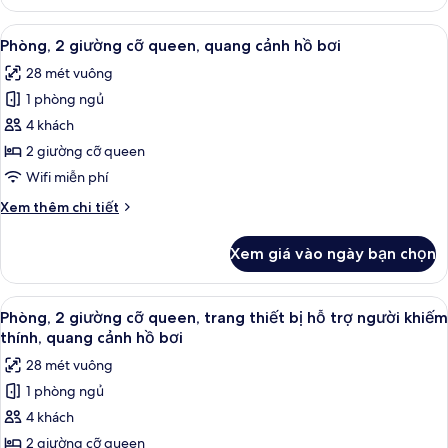
Phòng,
hỗ
1
Xem
Bộ đồ giường cao cấp, két bảo mật t
trợ
7
giường
Phòng, 2 giường cỡ queen, quang cảnh hồ bơi
tất
cỡ
người
28 mét vuông
king,
cả
khiếm
trang
1 phòng ngủ
ảnh
thính,
thiết
Phòng,
4 khách
quang
bị
2
hỗ
2 giường cỡ queen
cảnh
trợ
giường
hồ
Wifi miễn phí
người
cỡ
bơi
khiếm
Chi
Xem thêm chi tiết
queen,
thính,
tiết
quang
quang
khác
Xem giá vào ngày bạn chọn
cảnh
của
cảnh
hồ
Phòng,
hồ
bơi
2
Xem
Bộ đồ giường cao cấp, két bảo mật t
bơi
6
giường
Phòng, 2 giường cỡ queen, trang thiết bị hỗ trợ người khiếm
tất
cỡ
thính, quang cảnh hồ bơi
queen,
cả
28 mét vuông
quang
ảnh
cảnh
1 phòng ngủ
Phòng,
hồ
4 khách
2
bơi
giường
2 giường cỡ queen