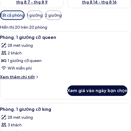
thg 8 7 - thg 8 9
thg 8 14 - thg 8 16
Bộ
Tất cả phòng
1 giường
2 giường
lọc
có
Hiển thị 20 trên 20 phòng
thể
Xem
Bộ đồ giường cao cấp, két bảo mật t
5
Phòng, 1 giường cỡ queen
dùng
tất
để
28 mét vuông
cả
lọc
2 khách
ảnh
tìm
Phòng,
1 giường cỡ queen
phòng
1
Wifi miễn phí
giường
Chi
Xem thêm chi tiết
cỡ
tiết
queen
khác
Xem giá vào ngày bạn chọn
của
Phòng,
1
Xem
Bộ đồ giường cao cấp, két bảo mật t
8
giường
Phòng, 1 giường cỡ king
tất
cỡ
28 mét vuông
queen
cả
3 khách
ảnh