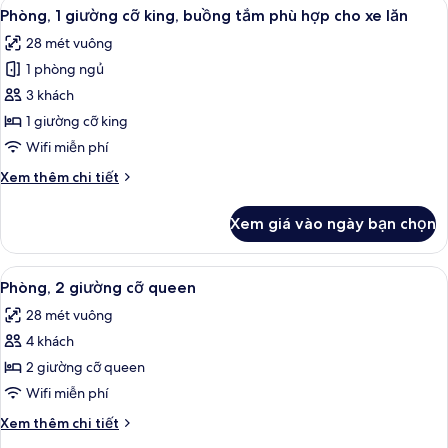
Xem
Bộ đồ giường cao cấp, két bảo mật t
trợ
6
giường
Phòng, 1 giường cỡ king, buồng tắm phù hợp cho xe lăn
tất
cỡ
người
28 mét vuông
king,
cả
khiếm
trang
1 phòng ngủ
ảnh
thính
thiết
Phòng,
3 khách
bị
1
hỗ
1 giường cỡ king
trợ
giường
Wifi miễn phí
người
cỡ
khiếm
Chi
Xem thêm chi tiết
king,
thính
tiết
buồng
khác
Xem giá vào ngày bạn chọn
của
tắm
Phòng,
phù
1
Xem
Bộ đồ giường cao cấp, két bảo mật t
hợp
4
giường
Phòng, 2 giường cỡ queen
tất
cho
cỡ
28 mét vuông
king,
cả
xe
buồng
4 khách
ảnh
lăn
tắm
Phòng,
2 giường cỡ queen
phù
2
hợp
Wifi miễn phí
cho
giường
Chi
Xem thêm chi tiết
xe
cỡ
tiết
lăn