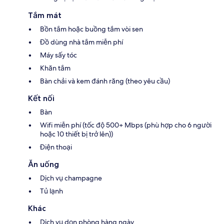
Tắm mát
Bồn tắm hoặc buồng tắm vòi sen
Đồ dùng nhà tắm miễn phí
Máy sấy tóc
Khăn tắm
Bàn chải và kem đánh răng (theo yêu cầu)
Kết nối
Bàn
Wifi miễn phí (tốc độ 500+ Mbps (phù hợp cho 6 người
hoặc 10 thiết bị trở lên))
Điện thoại
Ăn uống
Dịch vụ champagne
Tủ lạnh
Khác
Dịch vụ dọn phòng hàng ngày