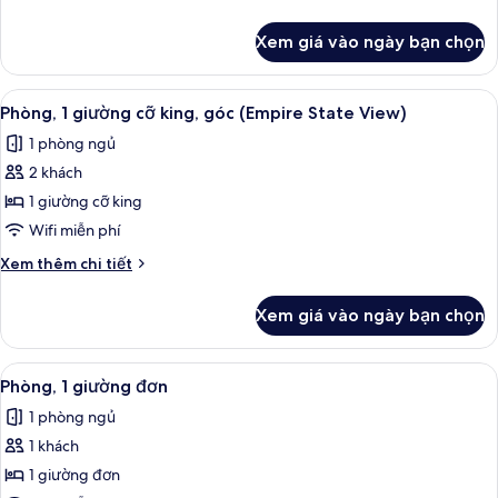
cỡ
tiết
king,
khác
Xem giá vào ngày bạn chọn
của
góc
Phòng,
(Windows
1
Xem
Bộ trải giường bằng vải cotton Ai Cập,
on
6
giường
Phòng, 1 giường cỡ king, góc (Empire State View)
tất
cỡ
2
1 phòng ngủ
king,
cả
Sides)
góc
2 khách
ảnh
(Windows
Phòng,
1 giường cỡ king
on
1
2
Wifi miễn phí
Sides)
giường
Chi
Xem thêm chi tiết
cỡ
tiết
king,
khác
Xem giá vào ngày bạn chọn
của
góc
Phòng,
(Empire
1
Xem
Phòng, 1 giường đơn | Bộ trải giường b
State
4
giường
Phòng, 1 giường đơn
tất
cỡ
View)
1 phòng ngủ
king,
cả
góc
1 khách
ảnh
(Empire
Phòng,
1 giường đơn
State