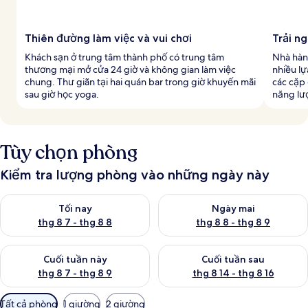
Thiên đường làm việc và vui chơi
Trải n
Khách sạn ở trung tâm thành phố có trung tâm
Nhà hàn
thương mại mở cửa 24 giờ và không gian làm việc
nhiều lự
chung. Thư giãn tại hai quán bar trong giờ khuyến mãi
các cặp 
sau giờ học yoga.
năng lư
Tùy chọn phòng
Kiểm tra lượng phòng vào những ngày này
Kiểm tra lượng phòng tối nay từ thg 8 7 - thg 8 8
Kiểm tra lượng phòng ngày mai
Tối nay
Ngày mai
thg 8 7 - thg 8 8
thg 8 8 - thg 8 9
Kiểm tra lượng phòng cuối tuần này từ thg 8 7 - thg 8 9
Kiểm tra lượng phòng cuối tuần
Cuối tuần này
Cuối tuần sau
thg 8 7 - thg 8 9
thg 8 14 - thg 8 16
Bộ
Tất cả phòng
1 giường
2 giường