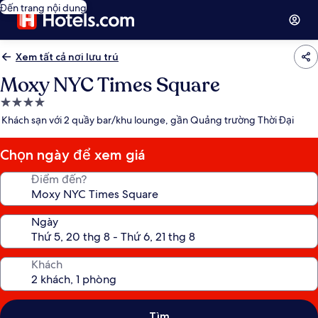
Đến trang nội dung
Xem tất cả nơi lưu trú
Moxy NYC Times Square
Nơi
lưu
Khách sạn với 2 quầy bar/khu lounge, gần Quảng trường Thời Đại
trú
4.0
Chọn ngày để xem giá
sao
Điểm đến?
Ngày
Khách
Tìm