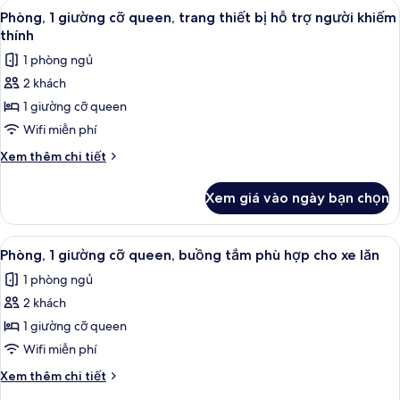
Xem
Bộ trải giường bằng vải cotton Ai Cập,
7
giường
Phòng, 1 giường cỡ queen, trang thiết bị hỗ trợ người khiếm
tất
cỡ
thính
queen
cả
1 phòng ngủ
ảnh
2 khách
Phòng,
1 giường cỡ queen
1
giường
Wifi miễn phí
cỡ
Chi
Xem thêm chi tiết
queen,
tiết
khác
trang
Xem giá vào ngày bạn chọn
của
thiết
Phòng,
bị
1
Xem
Bộ trải giường bằng vải cotton Ai Cập,
7
hỗ
giường
Phòng, 1 giường cỡ queen, buồng tắm phù hợp cho xe lăn
tất
cỡ
trợ
1 phòng ngủ
queen,
cả
người
trang
2 khách
ảnh
khiếm
thiết
Phòng,
1 giường cỡ queen
bị
thính
1
hỗ
Wifi miễn phí
trợ
giường
Chi
Xem thêm chi tiết
người
cỡ
tiết
khiếm