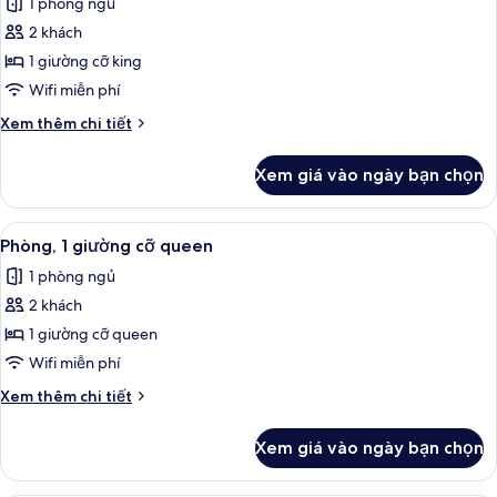
1 phòng ngủ
king
cả
2 khách
ảnh
Phòng,
1 giường cỡ king
1
Wifi miễn phí
giường
Chi
Xem thêm chi tiết
cỡ
tiết
king,
khác
Xem giá vào ngày bạn chọn
của
buồng
Phòng,
tắm
1
Xem
Bộ trải giường bằng vải cotton Ai Cập,
phù
7
giường
Phòng, 1 giường cỡ queen
tất
cỡ
hợp
1 phòng ngủ
king,
cả
cho
buồng
2 khách
ảnh
xe
tắm
Phòng,
1 giường cỡ queen
lăn
phù
1
hợp
Wifi miễn phí
cho
giường
Chi
Xem thêm chi tiết
xe
cỡ
tiết
lăn
queen
khác
Xem giá vào ngày bạn chọn
của
Phòng,
1