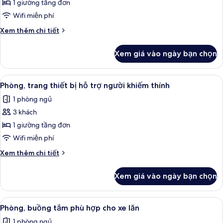
Queen
1 giường tầng đơn
hợp
Room
cho
Wifi miễn phí
xe
with
Chi
Xem thêm chi tiết
lăn
Bunk
tiết
khác
Xem giá vào ngày bạn chọn
của
Queen
Room
Xem
Bộ trải giường bằng vải cotton Ai Cập,
7
with
Phòng, trang thiết bị hỗ trợ người khiếm thính
tất
Bunk
1 phòng ngủ
cả
3 khách
ảnh
Phòng,
1 giường tầng đơn
trang
Wifi miễn phí
thiết
Chi
Xem thêm chi tiết
bị
tiết
hỗ
khác
Xem giá vào ngày bạn chọn
của
trợ
Phòng,
người
trang
Xem
Bộ trải giường bằng vải cotton Ai Cập,
khiếm
7
thiết
Phòng, buồng tắm phù hợp cho xe lăn
tất
bị
thính
1 phòng ngủ