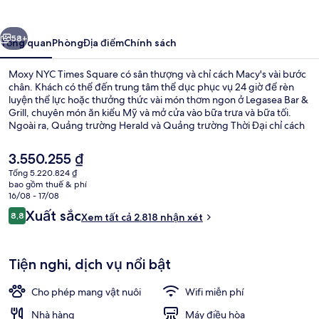
Times
Square
ước
Tiếp
58+
Tổng quan
Phòng
Địa điểm
Chính sách
Moxy NYC Times Square có sân thượng và chỉ cách Macy's vài bước
chân. Khách có thể đến trung tâm thể dục phục vụ 24 giờ để rèn
luyện thể lực hoặc thưởng thức vài món thơm ngon ở Legasea Bar &
Grill, chuyên món ăn kiểu Mỹ và mở cửa vào bữa trưa và bữa tối.
Ngoài ra, Quảng trường Herald và Quảng trường Thời Đại chỉ cách
nơi đây 10 phút đi bộ. Lý do khách du lịch thích vị trí trung tâm của
nơi lưu trú vì tiện cho ngắm cảnh và chỉ cần đi bộ một quãng ngắn là
Giá
3.550.255 ₫
đến dịch vụ giao thông công cộng, cách Ga 34 St. - Penn (Fashion
hiện
Tổng 5.220.824 ₫
Av.) 3 phút và Ga 34 St. (Herald Square) 3 phút.
tại
bao gồm thuế & phí
2 quầy bar/khu lounge, bar ở tầng t
là
16/08 - 17/08
3.550.255 ₫
Nhận
Xuất sắc
8,8
Xem tất cả 2.818 nhận xét
8,8 trên 10,
xét
Tiện nghi, dịch vụ nổi bật
Cho phép mang vật nuôi
Wifi miễn phí
Nhà hàng
Máy điều hòa