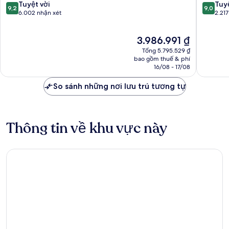
9.2
9.0
Tuyệt vời
Tuyệ
9,2
9,0
trên
trên
6.002 nhận xét
2.217
10,
10,
Tuyệt
Tuyệt
Giá
3.986.991 ₫
vời,
vời,
hiện
6.002
2.217
Tổng 5.795.529 ₫
tại
nhận
nhận
bao gồm thuế & phí
là
16/08 - 17/08
xét
xét
3.986.991 ₫
So sánh những nơi lưu trú tương tự
Thông tin về khu vực này