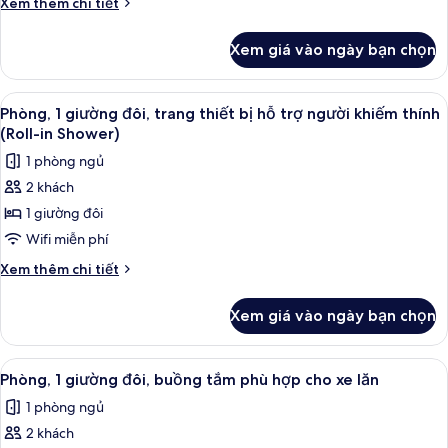
Chi
Xem thêm chi tiết
đôi,
tiết
trang
khác
Xem giá vào ngày bạn chọn
của
thiết
Phòng,
bị
1
Xem
Bộ trải giường bằng vải cotton Ai Cập,
hỗ
4
giường
Phòng, 1 giường đôi, trang thiết bị hỗ trợ người khiếm thính
tất
đôi,
trợ
(Roll-in Shower)
trang
cả
người
1 phòng ngủ
thiết
ảnh
khiếm
bị
2 khách
Phòng,
thính
hỗ
1 giường đôi
1
trợ
người
giường
Wifi miễn phí
khiếm
đôi,
Chi
Xem thêm chi tiết
thính
trang
tiết
khác
thiết
Xem giá vào ngày bạn chọn
của
bị
Phòng,
hỗ
1
Xem
Bộ trải giường bằng vải cotton Ai Cập,
4
trợ
giường
Phòng, 1 giường đôi, buồng tắm phù hợp cho xe lăn
tất
đôi,
người
1 phòng ngủ
trang
cả
khiếm
thiết
2 khách
ảnh
thính
bị