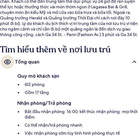
chân. Khách có thể đến trung tâm thể dục phục vụ 24 giờ để rèn luyện
thể lực hoặc thưởng thức vài món thơm ngon ở Legasea Bar & Grill,
chuyên món ăn kiểu Mỹ và mở cửa vào bữa trưa và bữa tối. Ngoài ra,
Quảng trường Herald và Quảng trường Thời Đại chỉ cách nơi đây 10
phút đi bộ. Lý do khách du lịch thích vị trí trung tâm của nơi lưu trú vì tiện
cho ngắm cảnh và chỉ cần đi bộ một quãng ngắn là đến dịch vụ giao
thông công cộng, cách Ga 34 St. - Penn (Fashion Av.) 3 phút và Ga 34 St.
(Herald Square) 3 phút.
Tìm hiểu thêm về nơi lưu trú
Tổng quan
Quy mô khách sạn
612 phòng
Gồm 17 tầng
Nhận phòng/Trả phòng
Bắt đầu nhận phòng: 16:00, kết thúc nhận phòng: mọi thời
điểm
Có thể nhận/trả phòng nhanh
Việc nhận phòng sớm tùy tình hình phòng thực tế