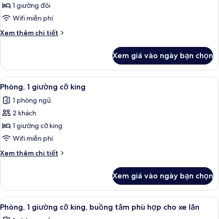
Phòng,
1 giường đôi
hỗ
(Roll-
1
trợ
Wifi miễn phí
in
người
giường
Shower)
Chi
Xem thêm chi tiết
khiếm
đôi,
tiết
thính
buồng
khác
(Roll-
Xem giá vào ngày bạn chọn
của
tắm
in
Phòng,
Shower)
phù
1
Xem
Bộ trải giường bằng vải cotton Ai Cập,
hợp
8
giường
Phòng, 1 giường cỡ king
tất
đôi,
cho
1 phòng ngủ
buồng
cả
xe
tắm
2 khách
ảnh
lăn
phù
Phòng,
1 giường cỡ king
hợp
1
cho
Wifi miễn phí
xe
giường
Chi
Xem thêm chi tiết
lăn
cỡ
tiết
king
khác
Xem giá vào ngày bạn chọn
của
Phòng,
1
Xem
Bộ trải giường bằng vải cotton Ai Cập,
8
giường
Phòng, 1 giường cỡ king, buồng tắm phù hợp cho xe lăn
tất
cỡ