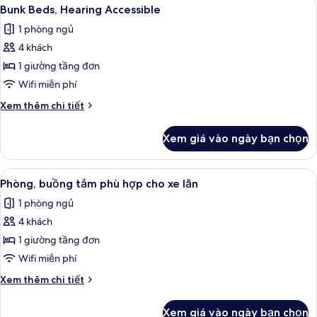
Xem
5
Bunk Beds, Hearing Accessible
tất
1 phòng ngủ
cả
4 khách
ảnh
Bunk
1 giường tầng đơn
Beds,
Wifi miễn phí
Hearing
Chi
Xem thêm chi tiết
Accessible
tiết
khác
Xem giá vào ngày bạn chọn
của
Bunk
Beds,
Xem
Bộ trải giường bằng vải cotton Ai Cập,
5
Hearing
Phòng, buồng tắm phù hợp cho xe lăn
tất
Accessible
1 phòng ngủ
cả
4 khách
ảnh
Phòng,
1 giường tầng đơn
buồng
Wifi miễn phí
tắm
Chi
Xem thêm chi tiết
phù
tiết
hợp
khác
Xem giá vào ngày bạn chọn
của