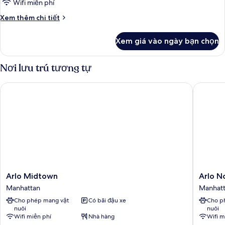
1
View)
Wifi miễn phí
giường
Chi
Xem thêm chi tiết
đơn
tiết
khác
Xem giá vào ngày bạn chọn
của
Phòng,
1
Nơi lưu trú tương tự
giường
đơn
Arlo Midtown
Arlo No
Arlo
Arlo
Arlo Midtown
Arlo 
Midtown
NoMad
Manhattan
Manhat
Manhattan
Manhatt
Cho phép mang vật
Có bãi đậu xe
Cho p
nuôi
nuôi
Wifi miễn phí
Nhà hàng
Wifi m