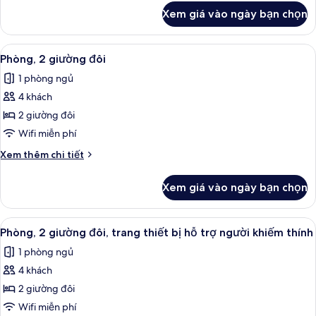
queen,
khác
thính
Xem giá vào ngày bạn chọn
của
buồng
Phòng,
tắm
1
Xem
Bộ trải giường bằng vải cotton Ai Cập,
phù
5
giường
Phòng, 2 giường đôi
tất
cỡ
hợp
1 phòng ngủ
queen,
cả
cho
buồng
4 khách
ảnh
xe
tắm
Phòng,
2 giường đôi
lăn
phù
2
hợp
Wifi miễn phí
cho
giường
Chi
Xem thêm chi tiết
xe
đôi
tiết
lăn
khác
Xem giá vào ngày bạn chọn
của
Phòng,
2
Xem
Bộ trải giường bằng vải cotton Ai Cập,
5
giường
Phòng, 2 giường đôi, trang thiết bị hỗ trợ người khiếm thính
tất
đôi
1 phòng ngủ
cả
4 khách
ảnh
Phòng,
2 giường đôi
2
Wifi miễn phí