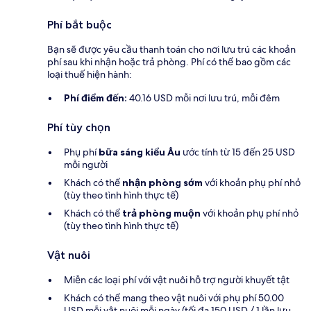
Phí bắt buộc
Bạn sẽ được yêu cầu thanh toán cho nơi lưu trú các khoản
phí sau khi nhận hoặc trả phòng. Phí có thể bao gồm các
loại thuế hiện hành:
Phí điểm đến:
40.16 USD mỗi nơi lưu trú, mỗi đêm
Phí tùy chọn
Phụ phí
bữa sáng kiểu Âu
ước tính từ 15 đến 25 USD
mỗi người
Khách có thể
nhận phòng sớm
với khoản phụ phí nhỏ
(tùy theo tình hình thực tế)
Khách có thể
trả phòng muộn
với khoản phụ phí nhỏ
(tùy theo tình hình thực tế)
Vật nuôi
Miễn các loại phí với vật nuôi hỗ trợ người khuyết tật
Khách có thể mang theo vật nuôi với phụ phí 50.00
USD mỗi vật nuôi mỗi ngày (tối đa 150 USD / 1 lần lưu