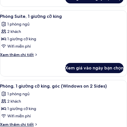
cho
Phòng,
xe
buồng
Xem
Phòng Suite, 1 giường cỡ king | Khu ph
lăn
5
tắm
Phòng Suite, 1 giường cỡ king
tất
phù
1 phòng ngủ
hợp
cả
cho
2 khách
ảnh
xe
Phòng
1 giường cỡ king
lăn
Suite,
Wifi miễn phí
1
Chi
Xem thêm chi tiết
giường
tiết
cỡ
khác
Xem giá vào ngày bạn chọn
của
king
Phòng
Suite,
Xem
Bộ trải giường bằng vải cotton Ai Cập,
6
1
Phòng, 1 giường cỡ king, góc (Windows on 2 Sides)
tất
giường
1 phòng ngủ
cỡ
cả
king
2 khách
ảnh
Phòng,
1 giường cỡ king
1
Wifi miễn phí
giường
Chi
Xem thêm chi tiết