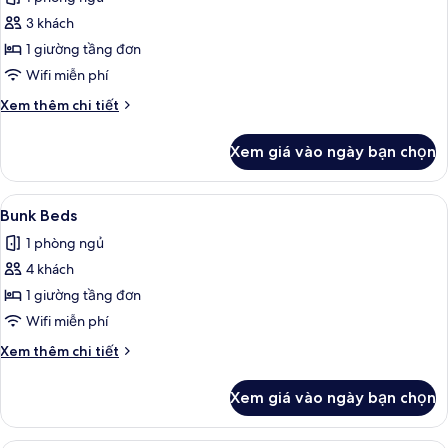
hỗ
cả
trợ
3 khách
ảnh
người
Phòng,
1 giường tầng đơn
khiếm
buồng
thính
Wifi miễn phí
tắm
Chi
Xem thêm chi tiết
phù
tiết
hợp
khác
Xem giá vào ngày bạn chọn
của
cho
Phòng,
xe
buồng
Xem
Bộ trải giường bằng vải cotton Ai Cập,
lăn
5
tắm
Bunk Beds
tất
phù
1 phòng ngủ
hợp
cả
cho
4 khách
ảnh
xe
Bunk
1 giường tầng đơn
lăn
Beds
Wifi miễn phí
Chi
Xem thêm chi tiết
tiết
khác
Xem giá vào ngày bạn chọn
của
Bunk
Beds
Bộ trải giường bằng vải cotton Ai Cập,