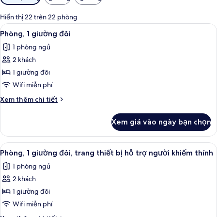
lọc
có
Hiển thị 22 trên 22 phòng
thể
Xem
Bộ trải giường bằng vải cotton Ai Cập,
4
Phòng, 1 giường đôi
dùng
tất
để
1 phòng ngủ
cả
lọc
2 khách
ảnh
tìm
Phòng,
1 giường đôi
phòng
1
Wifi miễn phí
giường
Chi
Xem thêm chi tiết
đôi
tiết
khác
Xem giá vào ngày bạn chọn
của
Phòng,
1
Xem
Bộ trải giường bằng vải cotton Ai Cập,
4
giường
Phòng, 1 giường đôi, trang thiết bị hỗ trợ người khiếm thính
tất
đôi
1 phòng ngủ
cả
2 khách
ảnh
Phòng,
1 giường đôi
1
Wifi miễn phí
giường