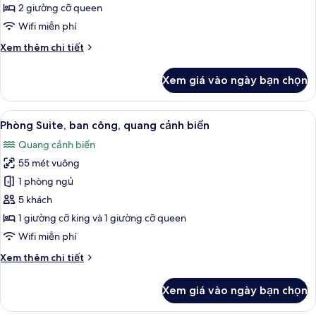
cho
2 giường cỡ queen
gia
Wifi miễn phí
đình,
Chi
Xem thêm chi tiết
ban
tiết
công,
khác
Xem giá vào ngày bạn chọn
quang
của
Phòng
cảnh
dành
Xem
Phòng Suite, ban công, quang cảnh biể
biển
6
cho
Phòng Suite, ban công, quang cảnh biển
tất
gia
Quang cảnh biển
đình,
cả
ban
55 mét vuông
ảnh
công,
Phòng
1 phòng ngủ
quang
Suite,
cảnh
5 khách
biển
ban
1 giường cỡ king và 1 giường cỡ queen
công,
Wifi miễn phí
quang
Chi
Xem thêm chi tiết
cảnh
tiết
biển
khác
Xem giá vào ngày bạn chọn
của
Phòng