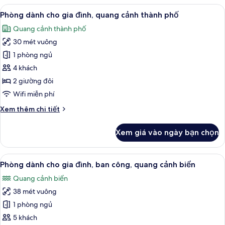
đôi,
Xem
Phòng dành cho gia đình, quang cảnh t
5
ban
Phòng dành cho gia đình, quang cảnh thành phố
tất
công,
Quang cảnh thành phố
quang
cả
cảnh
30 mét vuông
ảnh
biển
Phòng
1 phòng ngủ
dành
4 khách
cho
2 giường đôi
gia
Wifi miễn phí
đình,
Chi
Xem thêm chi tiết
quang
tiết
cảnh
khác
Xem giá vào ngày bạn chọn
thành
của
Phòng
phố
dành
Xem
Phòng dành cho gia đình, ban công, qu
5
cho
Phòng dành cho gia đình, ban công, quang cảnh biển
tất
gia
Quang cảnh biển
đình,
cả
quang
38 mét vuông
ảnh
cảnh
Phòng
1 phòng ngủ
thành
dành
phố
5 khách