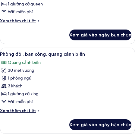
giường
1 giường cỡ queen
cỡ
Wifi miễn phí
queen,
Chi
Xem thêm chi tiết
quang
tiết
cảnh
khác
Xem giá vào ngày bạn chọn
một
của
Phòng,
góc
1
Xem
Phòng đôi, ban công, quang cảnh biể
biển
5
giường
Phòng đôi, ban công, quang cảnh biển
tất
cỡ
Quang cảnh biển
queen,
cả
quang
30 mét vuông
ảnh
cảnh
Phòng
1 phòng ngủ
một
đôi,
góc
3 khách
biển
ban
1 giường cỡ king
công,
Wifi miễn phí
quang
Chi
Xem thêm chi tiết
cảnh
tiết
biển
khác
Xem giá vào ngày bạn chọn
của
Phòng