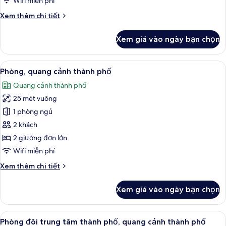
Wifi miễn phí
quang
Chi
Xem thêm chi tiết
cảnh
tiết
biển
khác
Xem giá vào ngày bạn chọn
của
Phòng,
phòng
Xem
Phòng, quang cảnh thành phố | Bộ trải
5
thông
Phòng, quang cảnh thành phố
tất
nhau,
Quang cảnh thành phố
quang
cả
cảnh
25 mét vuông
ảnh
biển
Phòng,
1 phòng ngủ
quang
2 khách
cảnh
2 giường đơn lớn
thành
Wifi miễn phí
phố
Chi
Xem thêm chi tiết
tiết
khác
Xem giá vào ngày bạn chọn
của
Phòng,
quang
Xem
Phòng đôi trung tâm thành phố, quang
6
cảnh
Phòng đôi trung tâm thành phố, quang cảnh thành phố