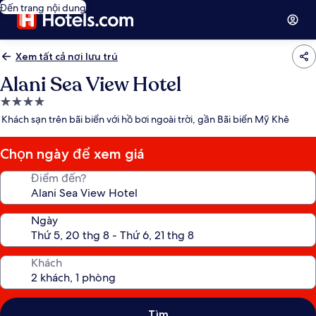
Đến trang nội dung
Xem tất cả nơi lưu trú
Alani Sea View Hotel
Nơi
lưu
Khách sạn trên bãi biển với hồ bơi ngoài trời, gần Bãi biển Mỹ Khê
trú
4.0
Chọn ngày để xem giá
sao
Điểm đến?
Ngày
Khách
Tìm