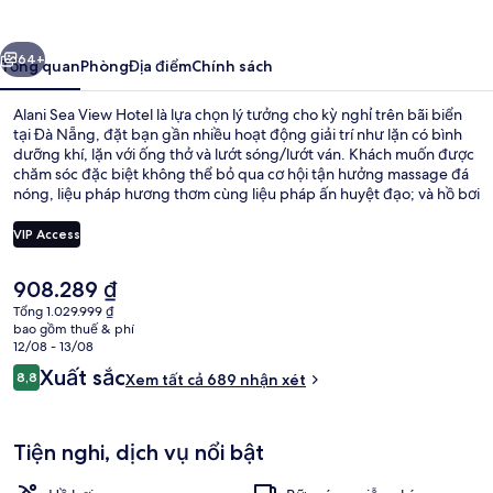
View
Hotel
ước
Tiếp
64+
Tổng quan
Phòng
Địa điểm
Chính sách
Alani Sea View Hotel là lựa chọn lý tưởng cho kỳ nghỉ trên bãi biển
tại Đà Nẵng, đặt bạn gần nhiều hoạt động giải trí như lặn có bình
dưỡng khí, lặn với ống thở và lướt sóng/lướt ván. Khách muốn được
chăm sóc đặc biệt không thể bỏ qua cơ hội tận hưởng massage đá
nóng, liệu pháp hương thơm cùng liệu pháp ấn huyệt đạo; và hồ bơi
ngoài trời là nơi vui chơi phù hợp cho mọi người. Bạn có thể dùng
bữa tại nhà hàng và thư giãn bên ly giải khát tại quán bar cạnh hồ
VIP Access
bơi. Các tiện nghi nổi bật khác bao gồm 2 quán bar/khu lounge,
trung tâm thể thao và phòng tắm hơi. Nhân viên nhiệt tình và cơ sở
Giá
908.289 ₫
vật chất là những điều gây ấn tượng tốt đẹp trong lòng du khách.
Hồ bơi ngoài trời, mở cửa từ 6:30 đến
hiện
Tổng 1.029.999 ₫
tại
bao gồm thuế & phí
là
12/08 - 13/08
908.289 ₫
Nhận
Xuất sắc
8,8
Xem tất cả 689 nhận xét
8,8 trên 10,
xét
Tiện nghi, dịch vụ nổi bật