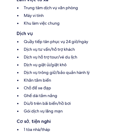
Trung tâm dịch vụ văn phòng
Máy vi tính
Khu làm việc chung
Dịch vụ
Quầy tiếp tân phục vụ 24 giờ/ngày
Dịch vụ tư vấn/hỗ trợ khách
Dịch vụ hỗ trợ tour/vé du lịch
Dịch vụ giặt ủi/giặt khô
Dịch vụ trông giữ/bảo quản hành lý
Khăn tắm biển
Chỗ để xe đạp
Ghế dài tắm nắng
Dù/ô trên bãi biển/hồ bơi
Gói dịch vụ lãng mạn
Cơ sở, tiện nghi
1 tòa nhà/tháp