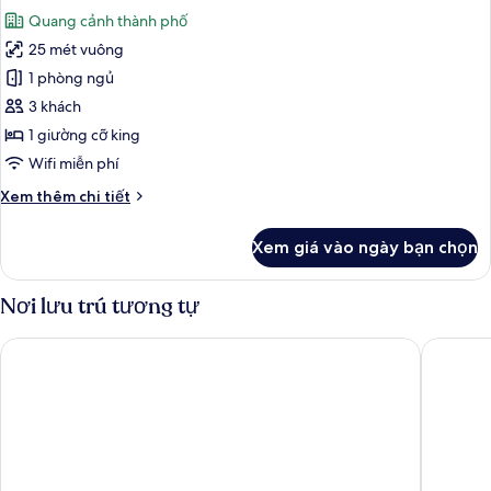
tất
thành
Quang cảnh thành phố
phố
cả
25 mét vuông
ảnh
Phòng
1 phòng ngủ
đôi
3 khách
trung
1 giường cỡ king
tâm
Wifi miễn phí
thành
Chi
Xem thêm chi tiết
phố,
tiết
quang
khác
Xem giá vào ngày bạn chọn
cảnh
của
Phòng
thành
đôi
Nơi lưu trú tương tự
phố
trung
tâm
Sunny Ocean Hotel & Spa
Ruby Sta
thành
phố,
quang
cảnh
thành
phố