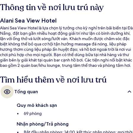
Thông tin về nơi lưu trú này
Alani Sea View Hotel
Alani Sea View Hotel là lựa chọn lý tưởng cho kỳ nghỉ trên bãi biển tại Đà
Nẵng, đặt bạn gần nhiều hoạt động giải trí như lặn có bình dưỡng khí,
lặn với ống thở và lướt sóng/lướt ván. Khách muốn được chăm sóc đặc
biệt không thể bỏ qua cơ hội tận hưởng massage đá nóng, liệu pháp
hương thơm cùng liệu pháp ấn huyệt đạo; và hồ bơi ngoài trời là nơi vui
chơi phù hợp cho mọi người. Bạn có thể dùng bữa tại nhà hàng và thư
giãn bên ly giải khát tại quán bar cạnh hồ bơi. Các tiện nghi nổi bật khác
bao gồm 2 quán bar/khu lounge, trung tâm thể thao và phòng tắm hơi.
Nhân viên nhiệt tình và cơ sở vật chất là những điều gây ấn tượng tốt
đẹp trong lòng du khách.
Tìm hiểu thêm về nơi lưu trú
Tổng quan
Quy mô khách sạn
69 phòng
Nhận phòng/Trả phòng
Bắt đầu nhận phòng: 14:00, kết thúc nhận phòng: mọi thời