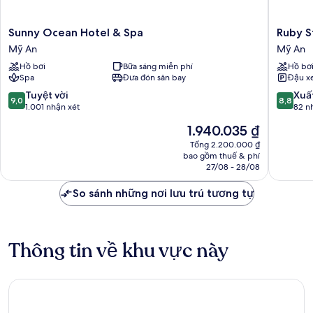
Sunny
Ruby
Sunny Ocean Hotel & Spa
Ruby S
Ocean
Star
Mỹ An
Mỹ An
Hotel
Hotel
Hồ bơi
Bữa sáng miễn phí
Hồ bơ
&
Đà
Spa
Đưa đón sân bay
Đậu x
Spa
Nẵng
Mỹ
Mỹ
9.0
8.8
Tuyệt vời
Xuấ
9,0
8,8
An
An
trên
trên
1.001 nhận xét
82 n
10,
10,
Giá
1.940.035 ₫
Tuyệt
Xuất
hiện
vời,
sắc,
Tổng 2.200.000 ₫
tại
bao gồm thuế & phí
1.001
82
là
27/08 - 28/08
nhận
nhận
1.940.035 ₫
xét
xét
So sánh những nơi lưu trú tương tự
Thông tin về khu vực này