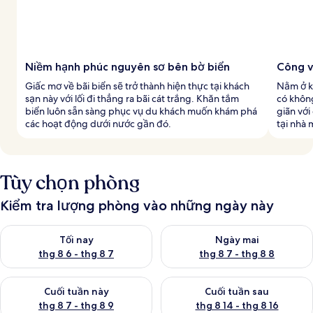
Niềm hạnh phúc nguyên sơ bên bờ biển
Công v
Giấc mơ về bãi biển sẽ trở thành hiện thực tại khách
Nằm ở kh
sạn này với lối đi thẳng ra bãi cát trắng. Khăn tắm
có không
biển luôn sẵn sàng phục vụ du khách muốn khám phá
giãn với
các hoạt động dưới nước gần đó.
tại nhà 
Tùy chọn phòng
Kiểm tra lượng phòng vào những ngày này
Kiểm tra lượng phòng tối nay từ thg 8 6 - thg 8 7
Kiểm tra lượng phòng ngày mai
Tối nay
Ngày mai
thg 8 6 - thg 8 7
thg 8 7 - thg 8 8
Kiểm tra lượng phòng cuối tuần này từ thg 8 7 - thg 8 9
Kiểm tra lượng phòng cuối tuần
Cuối tuần này
Cuối tuần sau
thg 8 7 - thg 8 9
thg 8 14 - thg 8 16