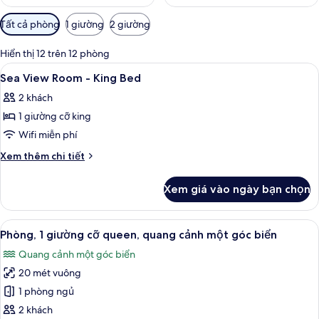
Bộ
Tất cả phòng
1 giường
2 giường
lọc
có
Hiển thị 12 trên 12 phòng
thể
Xem
Bộ trải giường bằng vải cotton Ai Cập,
18
Sea View Room - King Bed
dùng
tất
để
2 khách
cả
lọc
1 giường cỡ king
ảnh
tìm
Sea
Wifi miễn phí
phòng
View
Chi
Xem thêm chi tiết
Room
tiết
khác
-
Xem giá vào ngày bạn chọn
của
King
Sea
Bed
View
Xem
Phòng, 1 giường cỡ queen, quang cả
5
Room
Phòng, 1 giường cỡ queen, quang cảnh một góc biển
tất
-
Quang cảnh một góc biển
King
cả
Bed
20 mét vuông
ảnh
Phòng,
1 phòng ngủ
1
2 khách