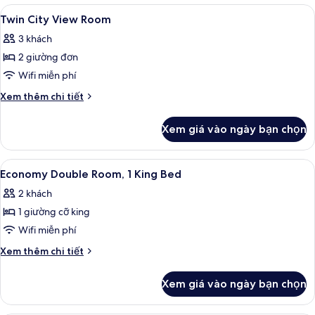
Suite,
Xem
Bộ trải giường bằng vải cotton Ai Cập,
7
ban
Twin City View Room
tất
công,
3 khách
quang
cả
cảnh
2 giường đơn
ảnh
biển
Twin
Wifi miễn phí
City
Chi
Xem thêm chi tiết
View
tiết
khác
Room
Xem giá vào ngày bạn chọn
của
Twin
City
Xem
Bộ trải giường bằng vải cotton Ai Cập,
5
View
Economy Double Room, 1 King Bed
tất
Room
2 khách
cả
1 giường cỡ king
ảnh
Economy
Wifi miễn phí
Double
Chi
Xem thêm chi tiết
Room,
tiết
khác
1
Xem giá vào ngày bạn chọn
của
King
Economy
Bed
Double