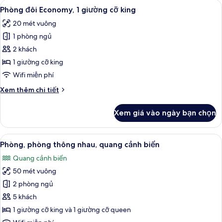
Xem
Phòng đôi Economy, 1 giường cỡ king |
4
Room,
Phòng đôi Economy, 1 giường cỡ king
tất
1
20 mét vuông
King
cả
Bed
1 phòng ngủ
ảnh
Phòng
2 khách
đôi
1 giường cỡ king
Economy,
Wifi miễn phí
1
Chi
Xem thêm chi tiết
giường
tiết
cỡ
khác
Xem giá vào ngày bạn chọn
của
king
Phòng
đôi
Xem
Bộ trải giường bằng vải cotton Ai Cập,
7
Economy,
Phòng, phòng thông nhau, quang cảnh biển
tất
1
Quang cảnh biển
giường
cả
cỡ
50 mét vuông
ảnh
king
Phòng,
2 phòng ngủ
phòng
5 khách
thông
1 giường cỡ king và 1 giường cỡ queen
nhau,