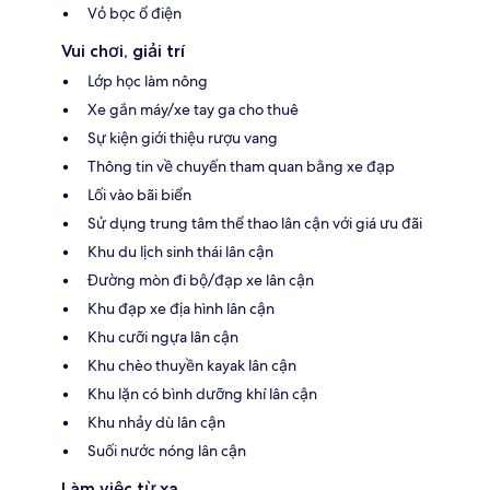
Vỏ bọc ổ điện
Vui chơi, giải trí
Lớp học làm nông
Xe gắn máy/xe tay ga cho thuê
Sự kiện giới thiệu rượu vang
Thông tin về chuyến tham quan bằng xe đạp
Lối vào bãi biển
Sử dụng trung tâm thể thao lân cận với giá ưu đãi
Khu du lịch sinh thái lân cận
Đường mòn đi bộ/đạp xe lân cận
Khu đạp xe địa hình lân cận
Khu cưỡi ngựa lân cận
Khu chèo thuyền kayak lân cận
Khu lặn có bình dưỡng khí lân cận
Khu nhảy dù lân cận
Suối nước nóng lân cận
Làm việc từ xa