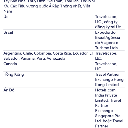
Tây Ban Nha, Thụy Điển, Đài Loan, Thái Lan, Thổ Nhĩ
Kỳ, Các Tiểu vương quốc Ả Rập Thống nhất, Việt
Nam
Úc
Travelscape,
LLC., công ty
đăng ký tại Úc
Brazil
Expedia do
Brasil Agência
de Viagens e
Turismo Ltda.
Argentina, Chile, Colombia, Costa Rica, Ecuador, El
Travelscape,
Salvador, Panama, Peru, Venezuela
LLC.
Canada
Travelscape,
LLC.
Hồng Kông
Travel Partner
Exchange Hong
Kong Limited
Ấn Độ
Hotels.com
India Private
Limited, Travel
Partner
Exchange
Singapore Pte.
Ltd. hoặc Travel
Partner