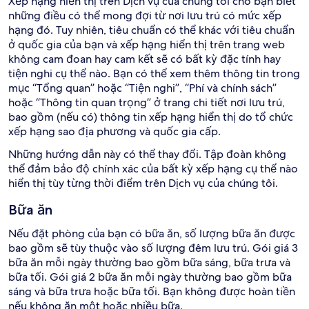
Xếp hạng hiển thị trên Dịch vụ của chúng tôi cho bạn biết
những điều có thể mong đợi từ nơi lưu trú có mức xếp
hạng đó. Tuy nhiên, tiêu chuẩn có thể khác với tiêu chuẩn
ở quốc gia của bạn và xếp hạng hiển thị trên trang web
không cam đoan hay cam kết sẽ có bất kỳ đặc tính hay
tiện nghi cụ thể nào. Bạn có thể xem thêm thông tin trong
mục “Tổng quan” hoặc “Tiện nghi”, “Phí và chính sách”
hoặc “Thông tin quan trọng” ở trang chi tiết nơi lưu trú,
bao gồm (nếu có) thông tin xếp hạng hiển thị do tổ chức
xếp hạng sao địa phương và quốc gia cấp.
Những hướng dẫn này có thể thay đổi. Tập đoàn không
thể đảm bảo độ chính xác của bất kỳ xếp hạng cụ thể nào
hiển thị tùy từng thời điểm trên Dịch vụ của chúng tôi.
Bữa ăn
Nếu đặt phòng của bạn có bữa ăn, số lượng bữa ăn được
bao gồm sẽ tùy thuộc vào số lượng đêm lưu trú. Gói giá 3
bữa ăn mỗi ngày thường bao gồm bữa sáng, bữa trưa và
bữa tối. Gói giá 2 bữa ăn mỗi ngày thường bao gồm bữa
sáng và bữa trưa hoặc bữa tối. Bạn không được hoàn tiền
nếu không ăn một hoặc nhiều bữa.