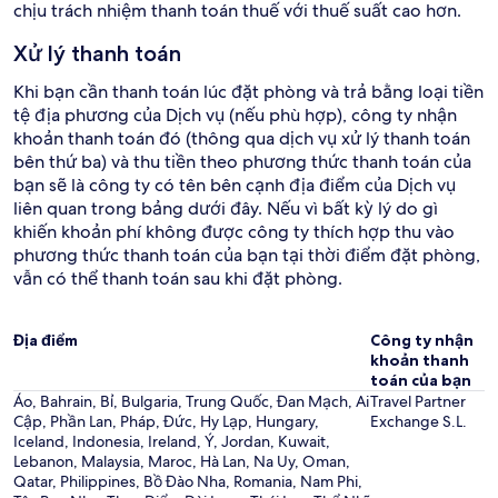
chịu trách nhiệm thanh toán thuế với thuế suất cao hơn.
Xử lý thanh toán
Khi bạn cần thanh toán lúc đặt phòng và trả bằng loại tiền
tệ địa phương của Dịch vụ (nếu phù hợp), công ty nhận
khoản thanh toán đó (thông qua dịch vụ xử lý thanh toán
bên thứ ba) và thu tiền theo phương thức thanh toán của
bạn sẽ là công ty có tên bên cạnh địa điểm của Dịch vụ
liên quan trong bảng dưới đây. Nếu vì bất kỳ lý do gì
khiến khoản phí không được công ty thích hợp thu vào
phương thức thanh toán của bạn tại thời điểm đặt phòng,
vẫn có thể thanh toán sau khi đặt phòng.
Địa điểm
Công ty nhận
khoản thanh
toán của bạn
Áo, Bahrain, Bỉ, Bulgaria, Trung Quốc, Đan Mạch, Ai
Travel Partner
Cập, Phần Lan, Pháp, Đức, Hy Lạp, Hungary,
Exchange S.L.
Iceland, Indonesia, Ireland, Ý, Jordan, Kuwait,
Lebanon, Malaysia, Maroc, Hà Lan, Na Uy, Oman,
Qatar, Philippines, Bồ Đào Nha, Romania, Nam Phi,