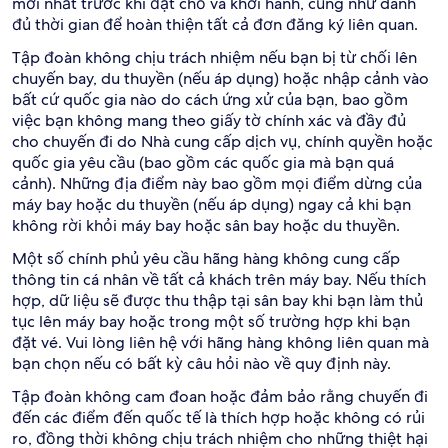
mới nhất trước khi đặt chỗ và khởi hành, cũng như dành
đủ thời gian để hoàn thiện tất cả đơn đăng ký liên quan.
Tập đoàn không chịu trách nhiệm nếu bạn bị từ chối lên
chuyến bay, du thuyền (nếu áp dụng) hoặc nhập cảnh vào
bất cứ quốc gia nào do cách ứng xử của bạn, bao gồm
việc bạn không mang theo giấy tờ chính xác và đầy đủ
cho chuyến đi do Nhà cung cấp dịch vụ, chính quyền hoặc
quốc gia yêu cầu (bao gồm các quốc gia mà bạn quá
cảnh). Những địa điểm này bao gồm mọi điểm dừng của
máy bay hoặc du thuyền (nếu áp dụng) ngay cả khi bạn
không rời khỏi máy bay hoặc sân bay hoặc du thuyền.
Một số chính phủ yêu cầu hãng hàng không cung cấp
thông tin cá nhân về tất cả khách trên máy bay. Nếu thích
hợp, dữ liệu sẽ được thu thập tại sân bay khi bạn làm thủ
tục lên máy bay hoặc trong một số trường hợp khi bạn
đặt vé. Vui lòng liên hệ với hãng hàng không liên quan mà
bạn chọn nếu có bất kỳ câu hỏi nào về quy định này.
Tập đoàn không cam đoan hoặc đảm bảo rằng chuyến đi
đến các điểm đến quốc tế là thích hợp hoặc không có rủi
ro, đồng thời không chịu trách nhiệm cho những thiệt hại