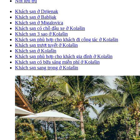
Nơi lưu trú
Khách sạn ở Drijenak
Khách sạn ở Babljak
Khách sạn ở Migalovica
Khách sạn có chỗ đậu xe ở Kolašin
Khách sạn 3 sao ở Kolašin
Khách sạn phù hợp cho khách đi công tác ở Kolašin
Khách sạn trượt tuyết ở Kolašin
Khách sạn ở Kolašin
Khách sạn phù hợp cho khách gia đình ở Kolašin
Khách sạn có bữa sáng miễn phí ở Kolašin
Khách sạn sang trọng ở Kolašin