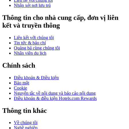
Liên hệ với chúng tôi
Nhận xét nơi lưu trú
Thông tin cho nhà cung cấp, đơn vị liên
kết và truyền thông
Liên kết với chúng tôi
Tin tức & báo chí
Quảng bá cùng chúng tôi
Nhân viên du lịch
Chính sách
Điều khoản & Điều kiện
Bảo mật
Cookie
Nguyên tắc về nội dung và báo cáo nội dung
Điều khoản & điều kiện Hotels.com Rewards
Thông tin khác
Về chúng tôi
Nghề nghiệp