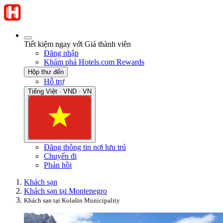
Tiết kiệm ngay với Giá thành viên
Đăng nhập
Khám phá Hotels.com Rewards
Hộp thư đến
Hỗ trợ
Tiếng Việt · VND · VN
Đăng thông tin nơi lưu trú
Chuyến đi
Phản hồi
Khách sạn
Khách sạn tại Montenegro
Khách sạn tại Kolašin Municipality