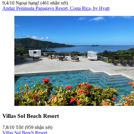
9,4
/
10
Ngoại hạng! (461 nhận xét)
Andaz Peninsula Papagayo Resort, Costa Rica, by Hyatt
Villas Sol Beach Resort
7,8
/
10
Tốt! (959 nhận xét)
Villas Sol Beach Resort