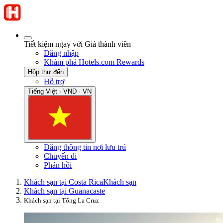
Tiết kiệm ngay với Giá thành viên
Đăng nhập
Khám phá Hotels.com Rewards
Hộp thư đến
Hỗ trợ
Tiếng Việt · VND · VN
Đăng thông tin nơi lưu trú
Chuyến đi
Phản hồi
Khách sạn tại Costa Rica
Khách sạn
Khách sạn tại Guanacaste
Khách sạn tại Tổng La Cruz