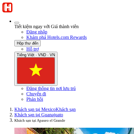
Tiết kiệm ngay với Giá thành viên
Đăng nhập
Khám phá Hotels.com Rewards
Hộp thư đến
Hỗ trợ
Tiếng Việt · VND · VN
Đăng thông tin nơi lưu trú
Chuyến đi
Phản hồi
Khách sạn tại Mexico
Khách sạn
Khách sạn tại Guanajuato
Khách sạn tại Apaseo el Grande