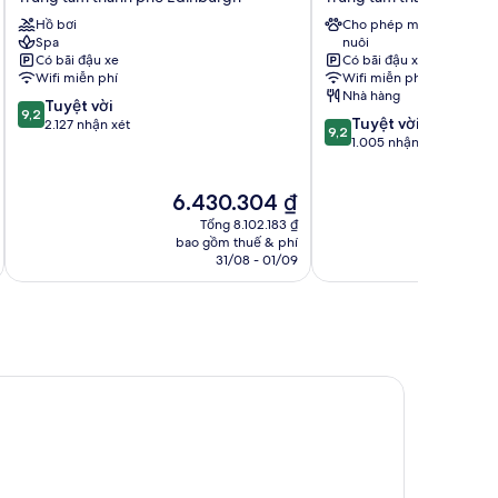
Place
City
Hồ bơi
Cho phép mang vật
Hotel
Trung
Spa
nuôi
Trung
tâm
Có bãi đậu xe
Có bãi đậu xe
tâm
thành
Wifi miễn phí
Wifi miễn phí
thành
phố
Nhà hàng
9.2
Tuyệt vời
phố
Edinburgh
9,2
9.2
Tuyệt vời
trên
2.127 nhận xét
Edinburgh
9,2
trên
1.005 nhận xét
10,
10,
Tuyệt
Tuyệt
vời,
Giá
6.430.304 ₫
vời,
2.127
hiện
1.005
nhận
Tổng 8.102.183 ₫
tại
nhận
bao gồm thuế & phí
ba
xét
là
31/08 - 01/09
xét
6.430.304 ₫