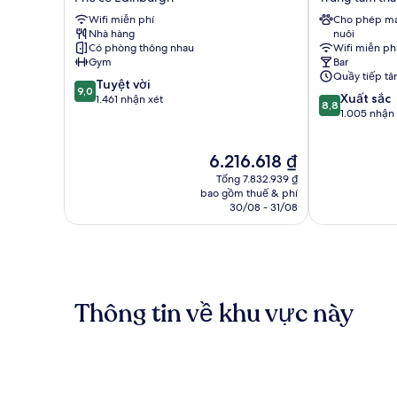
Hotel
Edinburgh-
Wifi miễn phí
Cho phép ma
Edinburgh
Princes
Nhà hàng
nuôi
Phố
Trung
Có phòng thông nhau
Wifi miễn ph
cổ
tâm
Gym
Bar
Edinburgh
thành
Quầy tiếp tâ
9.0
Tuyệt vời
phố
9,0
8.8
Xuất sắc
trên
1.461 nhận xét
Edinburgh
8,8
trên
1.005 nhận 
10,
10,
Tuyệt
Xuất
vời,
Giá
6.216.618 ₫
sắc,
1.461
hiện
1.005
nhận
Tổng 7.832.939 ₫
tại
nhận
bao gồm thuế & phí
xét
là
30/08 - 31/08
xét
6.216.618 ₫
Thông tin về khu vực này