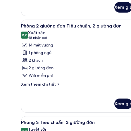
của
Xem gi
Phòng
đôi
Tiêu
Xem
Phòng 2 giường đơn Tiêu chuẩn
chuẩn
4
Phòng 2 giường đơn Tiêu chuẩn, 2 giường đơn
tất
(Princes
Xuất sắc
Street
cả
8,8
8,8 trên 10
(48
48 nhận xét
View)
ảnh
nhận
14 mét vuông
Phòng
xét)
1 phòng ngủ
2
2 khách
giường
2 giường đơn
đơn
Wifi miễn phí
Tiêu
chuẩn,
Chi
Xem thêm chi tiết
2
tiết
khác
giường
của
đơn
Xem gi
Phòng
2
giường
Xem
Phòng 3 Tiêu chuẩn, 3 giường 
đơn
5
Phòng 3 Tiêu chuẩn, 3 giường đơn
tất
Tiêu
Tuyệt vời