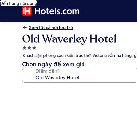
Đến trang nội dung
Xem tất cả nơi lưu trú
Old Waverley Hotel
Nơi
lưu
Khách sạn phong cách kiến trúc thời Victoria với nhà hàng, g
trú
Chọn ngày để xem giá
3.0
Điểm đến?
sao
Thư
viện
ảnh
về
Old
Waverley