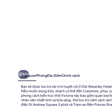
Hotel
57+
Tổng quan
Phòng
Địa điểm
Chính sách
Bạn sẽ được lưu trú tại vị trí tuyệt vời ở Old Waverley Hot
Nếu muốn dùng bữa, khách có thể đến Cranstons, phục vụ bữ
phong cách kiến trúc thời Victoria này bao gồm quán bar/
nhân viên nhiệt tình và bữa sáng. Nơi lưu trú nằm cách d
điện St Andrew Square 3 phút và Trạm xe điện Princes Str