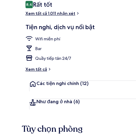
Nhận
Rất tốt
8,4
8,4 trên 10,
xét
Xem tất cả 1.011 nhận xét
Phục vụ bữa 
Tiện nghi, dịch vụ nổi bật
Wifi miễn phí
Bar
Quầy tiếp tân 24/7
Xem tất cả
Các tiện nghi chính
(12)
Như đang ở nhà
(6)
Tùy chọn phòng