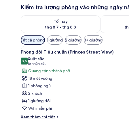
Kiểm tra lượng phòng vào những ngày n
Kiểm tra lượng phòng tối nay từ thg 8 7 - thg 8 8
Kiểm tra lượn
Tối nay
thg 8 7 - thg 8 8
th
Bộ
Tất cả phòng
1 giường
2 giường
3+ giường
lọc
Xem
Phòng đôi Tiêu chuẩn (Princes 
có
7
Phòng đôi Tiêu chuẩn (Princes Street View)
tất
thể
Xuất sắc
cả
8,6
dùng
8,6 trên 10
(16
16 nhận xét
để
ảnh
nhận
Quang cảnh thành phố
lọc
Phòng
xét)
18 mét vuông
tìm
đôi
1 phòng ngủ
phòng
Tiêu
2 khách
chuẩn
1 giường đôi
(Princes
Street
Wifi miễn phí
View)
Chi
Xem thêm chi tiết
tiết
khác