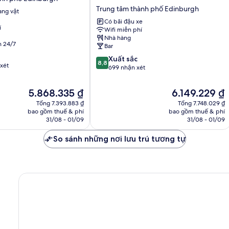
Hotel
Trung tâm thành phố Edinburgh
ng vật
Edinburgh
by
Có bãi đậu xe
í
Wifi miễn phí
The
Nhà hàng
Unlimited
n 24/7
Bar
Collection
8.8
Trung
Xuất sắc
8,8
xét
trên
tâm
699 nhận xét
10,
thành
Xuất
phố
Giá
Giá
5.868.335 ₫
6.149.229 ₫
sắc,
Edinburgh
hiện
hiện
Tổng 7.393.883 ₫
Tổng 7.748.029 ₫
699
tại
tại
bao gồm thuế & phí
bao gồm thuế & phí
nhận
là
là
31/08 - 01/09
31/08 - 01/09
xét
5.868.335 ₫
6.149.229 ₫
So sánh những nơi lưu trú tương tự