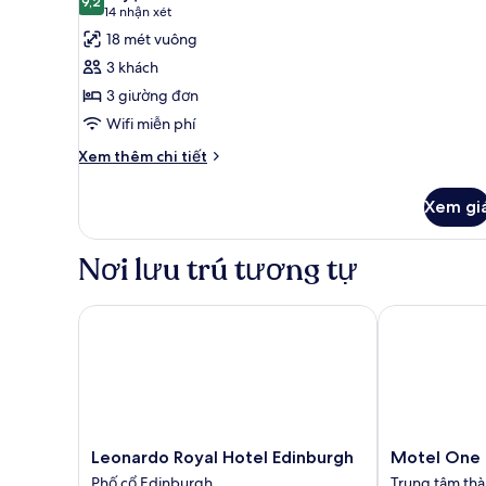
chuẩn,
cả
9,2
9,2 trên 10
(14
14 nhận xét
2
ảnh
nhận
18 mét vuông
giường
Phòng
xét)
đơn
3 khách
3
3 giường đơn
Tiêu
Wifi miễn phí
chuẩn,
3
Chi
Xem thêm chi tiết
tiết
giường
khác
đơn
Xem gi
của
Phòng
3
Nơi lưu trú tương tự
Tiêu
chuẩn,
3
Leonardo Royal Hotel Edinburgh
Motel One Ed
giường
đơn
Leonardo
Motel
Leonardo Royal Hotel Edinburgh
Motel One 
Royal
One
Phố cổ Edinburgh
Trung tâm th