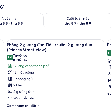
ày
g phòng ngày mai từ thg 8 8 - thg 8 9
Kiểm tra lượng phòng cuối tuần này từ
Ngày mai
Cuối tuần này
g 8 8 - thg 8 9
thg 8 7 - thg 8 9
Street View) | Bàn, bàn ủi/dụng cụ ủi quần áo, truy cập Internet không dây
Xem
Phòng 2 giường đơn Tiêu chuẩn, 2 giườ
X
7
Phòng 2 giường đơn Tiêu chuẩn, 2 giường đơn
Ph
tất
t
(Princes Street View)
cả
c
8,
Tuyệt vời
9,0
ảnh
ả
9,0 trên 10
(18
18 nhận xét
Phòng
P
nhận
Quang cảnh thành phố
2
đ
xét)
18 mét vuông
giường
T
1 phòng ngủ
đơn
c
2 khách
Tiêu
2 giường đơn
chuẩn,
Ch
Xe
Wifi miễn phí
2
tiê
kh
giường
Chi
Xem thêm chi tiết
củ
đơn
tiết