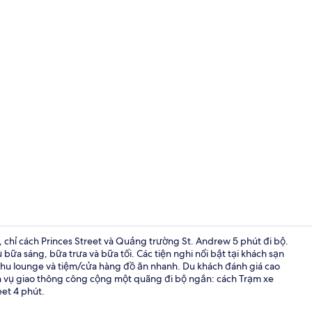
Ngoại thất
el, chỉ cách Princes Street và Quảng trường St. Andrew 5 phút đi bộ.
a sáng, bữa trưa và bữa tối. Các tiện nghi nổi bật tại khách sạn
khu lounge và tiệm/cửa hàng đồ ăn nhanh. Du khách đánh giá cao
Bar (trong k
ịch vụ giao thông công cộng một quãng đi bộ ngắn: cách Trạm xe
eet 4 phút.