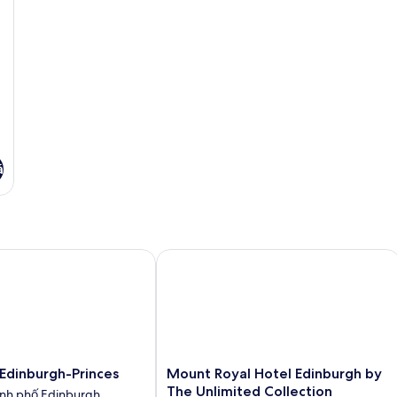
giường
đôi,
không
hút
thuốc,
không
cửa
sổ
á
inburgh-Princes
Mount Royal Hotel Edinburgh by The 
Mount
Edinburgh-Princes
Mount Royal Hotel Edinburgh by
Royal
The Unlimited Collection
ành phố Edinburgh