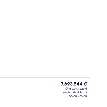
Bar (trong khuôn viên)
Giá
7.693.544 ₫
hiện
Tổng 9.693.526 ₫
tại
bao gồm thuế & phí
huôn viên)
Bar (trong khuôn viên)
là
30/08 - 31/08
7.693.544 ₫