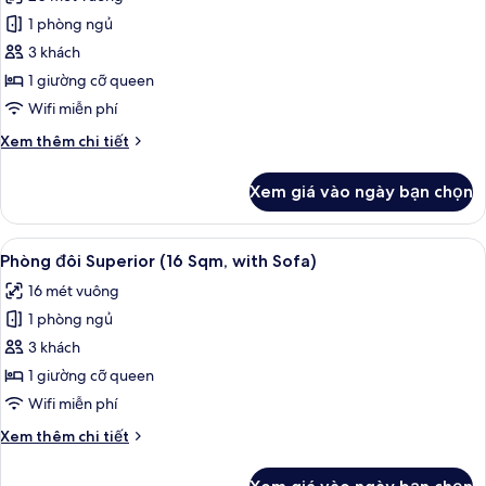
ảnh
bed
quang
1 phòng ngủ
Phòng
is
cảnh
3 khách
Deluxe,
công
arranged)
viên
1
1 giường cỡ queen
(Bed
giường
Wifi miễn phí
Type:
cỡ
Single
Chi
Xem thêm chi tiết
queen,
bed
tiết
is
không
khác
Xem giá vào ngày bạn chọn
arranged)
của
hút
Phòng
thuốc
Deluxe,
Xem
Phòng đôi Superior (16 Sqm, with Sof
(20Sqm
11
1
Phòng đôi Superior (16 Sqm, with Sofa)
tất
giường
Deluxe
16 mét vuông
cỡ
cả
Queen
queen,
1 phòng ngủ
ảnh
Room)
không
Phòng
3 khách
hút
đôi
thuốc
1 giường cỡ queen
(20Sqm
Superior
Wifi miễn phí
Deluxe
(16
Queen
Chi
Xem thêm chi tiết
Sqm,
Room)
tiết
with
khác