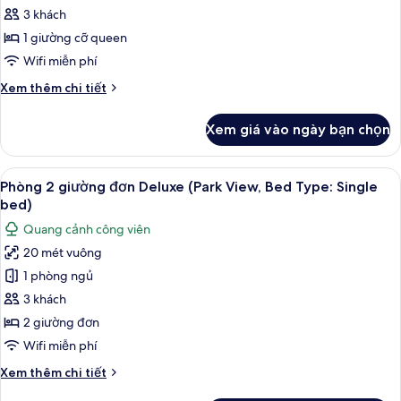
đôi
Type:
3 khách
Single
Superior,
1 giường cỡ queen
bed)
quang
Wifi miễn phí
cảnh
Chi
Xem thêm chi tiết
công
tiết
viên
khác
Xem giá vào ngày bạn chọn
(Queen,
của
Phòng
17
đôi
Xem
Phòng 2 giường đơn Deluxe (Park View
Sqm)
15
Superior,
Phòng 2 giường đơn Deluxe (Park View, Bed Type: Single
tất
quang
bed)
cảnh
cả
Quang cảnh công viên
công
ảnh
viên
20 mét vuông
Phòng
(Queen,
1 phòng ngủ
2
17
Sqm)
giường
3 khách
đơn
2 giường đơn
Deluxe
Wifi miễn phí
(Park
Chi
Xem thêm chi tiết
View,
tiết