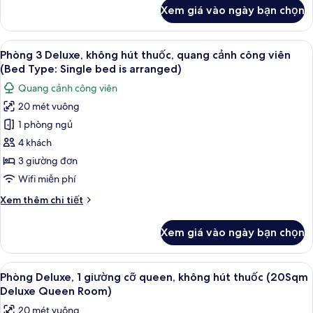
Bed
khác
Xem giá vào ngày bạn chọn
của
Type:
Phòng
Single
2
Xem
Chăn bông, két bảo mật tại phòng, t
bed)
11
giường
Phòng 3 Deluxe, không hút thuốc, quang cảnh công viên
tất
đơn
(Bed Type: Single bed is arranged)
Deluxe
cả
Quang cảnh công viên
(Park
ảnh
View,
20 mét vuông
Phòng
Bed
1 phòng ngủ
3
Type:
Single
Deluxe,
4 khách
bed)
không
3 giường đơn
hút
Wifi miễn phí
thuốc,
Chi
Xem thêm chi tiết
quang
tiết
cảnh
khác
Xem giá vào ngày bạn chọn
của
công
Phòng
viên
3
Xem
Phòng Deluxe, 1 giường cỡ queen, kh
(Bed
12
Deluxe,
Phòng Deluxe, 1 giường cỡ queen, không hút thuốc (20Sqm
tất
Type:
không
Deluxe Queen Room)
hút
cả
Single
20 mét vuông
thuốc,