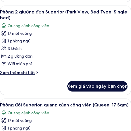
Phòng
is
3
Xem
Phòng 2 giường đơn Superior (Park Vi
arranged)
14
Deluxe
Phòng 2 giường đơn Superior (Park View, Bed Type: Single
tất
(Bed
bed)
Type:
cả
Quang cảnh công viên
Single
ảnh
bed
17 mét vuông
Phòng
is
1 phòng ngủ
2
arranged)
giường
3 khách
đơn
2 giường đơn
Superior
Wifi miễn phí
(Park
Chi
Xem thêm chi tiết
View,
tiết
Bed
khác
Xem giá vào ngày bạn chọn
của
Type:
Phòng
Single
2
Xem
Phòng đôi Superior, quang cảnh công 
bed)
13
giường
Phòng đôi Superior, quang cảnh công viên (Queen, 17 Sqm)
tất
đơn
Quang cảnh công viên
Superior
cả
(Park
17 mét vuông
ảnh
View,
Phòng
1 phòng ngủ
Bed