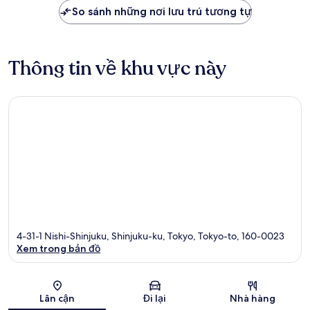
2.001.320 ₫
So sánh những nơi lưu trú tương tự
Thông tin về khu vực này
4-31-1 Nishi-Shinjuku, Shinjuku-ku, Tokyo, Tokyo-to, 160-0023
Xem trong bản đồ
Bản đồ
Lân cận
Đi lại
Nhà hàng