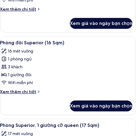
Wifi miễn phí
chuẩn,
Chi
Xem thêm chi tiết
không
tiết
hút
khác
Xem giá vào ngày bạn chọn
của
thuốc
Phòng
(14
đôi
Xem
Phòng đôi Superior (16 Sqm) | Chăn b
Sqm)
11
Tiêu
Phòng đôi Superior (16 Sqm)
tất
chuẩn,
16 mét vuông
không
cả
hút
1 phòng ngủ
ảnh
thuốc
Phòng
3 khách
(14
đôi
Sqm)
1 giường đôi
Superior
Wifi miễn phí
(16
Chi
Xem thêm chi tiết
Sqm)
tiết
khác
Xem giá vào ngày bạn chọn
của
Phòng
đôi
Xem
Phòng Superior, 1 giường cỡ queen (1
10
Superior
Phòng Superior, 1 giường cỡ queen (17 Sqm)
tất
(16
17 mét vuông
Sqm)
cả