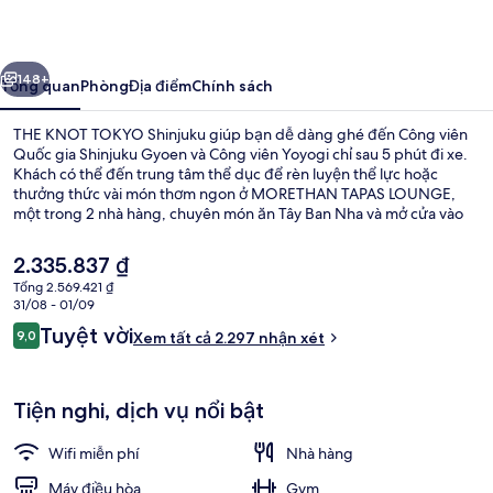
TOKYO
Shinjuku
ước
Tiếp
148+
Tổng quan
Phòng
Địa điểm
Chính sách
THE KNOT TOKYO Shinjuku giúp bạn dễ dàng ghé đến Công viên
Quốc gia Shinjuku Gyoen và Công viên Yoyogi chỉ sau 5 phút đi xe.
Khách có thể đến trung tâm thể dục để rèn luyện thể lực hoặc
thưởng thức vài món thơm ngon ở MORETHAN TAPAS LOUNGE,
một trong 2 nhà hàng, chuyên món ăn Tây Ban Nha và mở cửa vào
bữa sáng, bữa trưa và bữa tối. Khách sạn phong cách kiến trúc Art
Deco này chỉ cách Sân vận động quốc gia và Đền Meiji Jingu 5 phút
Giá
2.335.837 ₫
đi xe. Khách du lịch thích khoảng cách thuận tiện giữa nơi lưu trú và
hiện
Tổng 2.569.421 ₫
trạm giao thông công cộng, như cách Ga Nishi-shinjuku-gochome 6
tại
31/08 - 01/09
phút và cách Ga Tochomae 8 phút đi bộ.
Mặt tiền nơi lưu trú - ban đêm
là
Nhận
Tuyệt vời
9,0
Xem tất cả 2.297 nhận xét
2.335.837 ₫
9,0 trên 10,
xét
Tiện nghi, dịch vụ nổi bật
Wifi miễn phí
Nhà hàng
Máy điều hòa
Gym