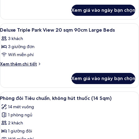
Park
tiết
khác
View
Xem giá vào ngày bạn chọn
của
17
Superior
㎡
Hollywood
Xem
Chăn bông, két bảo mật tại phòng, t
1
Park
180cm
Deluxe Triple Park View 20 sqm 90cm Large Beds
tất
View
Bed
3 khách
17
cả
㎡
3 giường đơn
ảnh
180cm
Deluxe
Wifi miễn phí
Bed
Triple
Chi
Xem thêm chi tiết
Park
tiết
khác
View
Xem giá vào ngày bạn chọn
của
20
Deluxe
sqm
Triple
Xem
Phòng đôi Tiêu chuẩn, không hút thuố
10
90cm
Park
Phòng đôi Tiêu chuẩn, không hút thuốc (14 Sqm)
tất
View
Large
14 mét vuông
20
cả
Beds
sqm
1 phòng ngủ
ảnh
90cm
Phòng
2 khách
Large
đôi
Beds
1 giường đôi
Tiêu