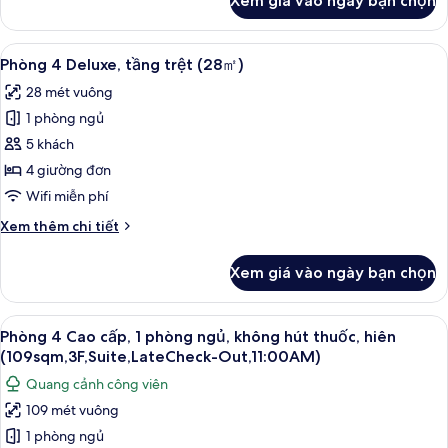
Xem giá vào ngày bạn chọn
của
Sofa)
Phòng
đôi
Xem
Phòng 4 Deluxe, tầng trệt (28㎡) | Ch
13
Superior
Phòng 4 Deluxe, tầng trệt (28㎡)
tất
(16
28 mét vuông
Sqm,
cả
with
1 phòng ngủ
ảnh
Sofa)
Phòng
5 khách
4
4 giường đơn
Deluxe,
Wifi miễn phí
tầng
Chi
Xem thêm chi tiết
trệt
tiết
(28
khác
Xem giá vào ngày bạn chọn
của
㎡)
Phòng
4
Xem
Phòng 4 Cao cấp, 1 phòng ngủ, không 
28
Deluxe,
Phòng 4 Cao cấp, 1 phòng ngủ, không hút thuốc, hiên
tất
tầng
(109sqm,3F,Suite,LateCheck-Out,11:00AM)
trệt
cả
Quang cảnh công viên
(28
ảnh
㎡)
109 mét vuông
Phòng
1 phòng ngủ
4