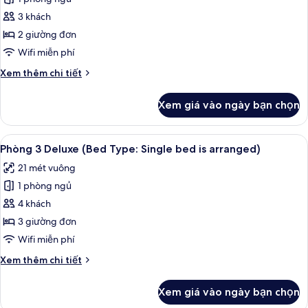
Phòng
Single
3 khách
2
bed
is
giường
2 giường đơn
arranged)
đơn
Wifi miễn phí
Deluxe
Chi
Xem thêm chi tiết
(Bed
tiết
Type:
khác
Xem giá vào ngày bạn chọn
của
Single
Phòng
bed
2
Xem
Phòng 3 Deluxe (Bed Type: Single bed
is
12
giường
Phòng 3 Deluxe (Bed Type: Single bed is arranged)
tất
đơn
arranged)
21 mét vuông
Deluxe
cả
(Bed
1 phòng ngủ
ảnh
Type:
Phòng
4 khách
Single
3
bed
3 giường đơn
is
Deluxe
Wifi miễn phí
arranged)
(Bed
Chi
Xem thêm chi tiết
Type:
tiết
Single
khác
Xem giá vào ngày bạn chọn
của
bed