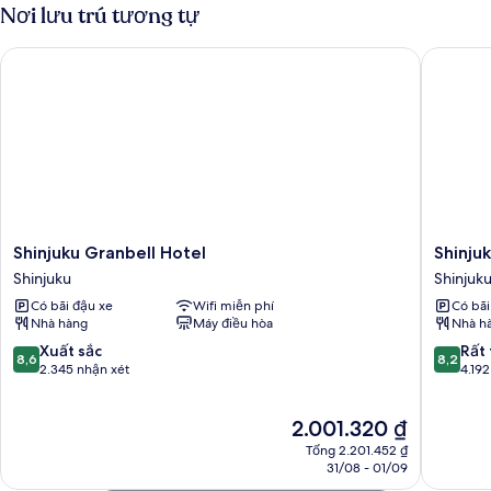
hút
3
Nơi lưu trú tương tự
thuốc
Deluxe,
3
(Bed
Shinjuku Granbell Hotel
Shinjuku
giường
Type:
đơn,
Single
không
hút
bed
thuốc
is
(Bed
arranged,
Type:
HF)
Single
bed
is
Shinjuku
Shinjuku
Shinjuku Granbell Hotel
Shinju
arranged,
Granbell
Washing
Shinjuku
Shinjuk
HF)
Hotel
Hotel
Có bãi đậu xe
Wifi miễn phí
Có bãi
Shinjuku
Main
Nhà hàng
Máy điều hòa
Nhà h
Shinjuku
8.6
8.2
Xuất sắc
Rất 
8,6
8,2
trên
trên
2.345 nhận xét
4.192
10,
10,
Xuất
Rất
Giá
2.001.320 ₫
sắc,
tốt,
hiện
2.345
4.192
Tổng 2.201.452 ₫
tại
nhận
nhận
31/08 - 01/09
là
xét
xét