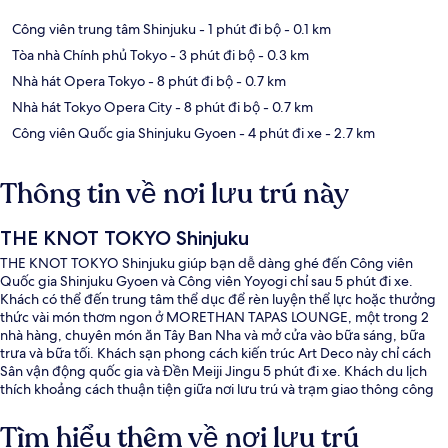
Công viên trung tâm Shinjuku
- 1 phút đi bộ
- 0.1 km
Tòa nhà Chính phủ Tokyo
- 3 phút đi bộ
- 0.3 km
Nhà hát Opera Tokyo
- 8 phút đi bộ
- 0.7 km
Nhà hát Tokyo Opera City
- 8 phút đi bộ
- 0.7 km
Công viên Quốc gia Shinjuku Gyoen
- 4 phút đi xe
- 2.7 km
Thông tin về nơi lưu trú này
THE KNOT TOKYO Shinjuku
THE KNOT TOKYO Shinjuku giúp bạn dễ dàng ghé đến Công viên
Quốc gia Shinjuku Gyoen và Công viên Yoyogi chỉ sau 5 phút đi xe.
Khách có thể đến trung tâm thể dục để rèn luyện thể lực hoặc thưởng
thức vài món thơm ngon ở MORETHAN TAPAS LOUNGE, một trong 2
nhà hàng, chuyên món ăn Tây Ban Nha và mở cửa vào bữa sáng, bữa
trưa và bữa tối. Khách sạn phong cách kiến trúc Art Deco này chỉ cách
Sân vận động quốc gia và Đền Meiji Jingu 5 phút đi xe. Khách du lịch
thích khoảng cách thuận tiện giữa nơi lưu trú và trạm giao thông công
cộng, như cách Ga Nishi-shinjuku-gochome 6 phút và cách Ga
Tochomae 8 phút đi bộ.
Tìm hiểu thêm về nơi lưu trú