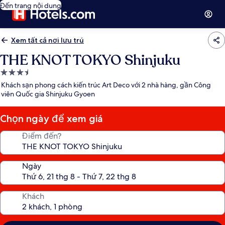
Đến trang nội dung
Xem tất cả nơi lưu trú
THE KNOT TOKYO Shinjuku
Nơi
lưu
Khách sạn phong cách kiến trúc Art Deco với 2 nhà hàng, gần Công
trú
viên Quốc gia Shinjuku Gyoen
3.5
sao
Chọn ngày để xem giá
Điểm đến?
Ngày
Khách