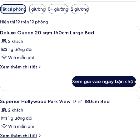
Bộ
Tất cả phòng
1 giường
3+ giường
2 giường
lọc
có
Hiển thị 19 trên 19 phòng
thể
Xem
Chăn bông, két bảo mật tại phòng, t
1
Deluxe Queen 20 sqm 160cm Large Bed
dùng
tất
để
2 khách
cả
lọc
1 giường đôi
ảnh
tìm
Deluxe
Wifi miễn phí
phòng
Queen
Chi
Xem thêm chi tiết
20
tiết
khác
sqm
Xem giá vào ngày bạn chọn
của
160cm
Deluxe
Large
Queen
Xem
Chăn bông, két bảo mật tại phòng, t
1
Bed
20
Superior Hollywood Park View 17 ㎡ 180cm Bed
tất
sqm
2 khách
160cm
cả
Large
1 giường đôi
ảnh
Bed
Superior
Wifi miễn phí
Hollywood
Chi
Xem thêm chi tiết