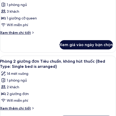
1 phòng ngủ
ảnh
Phòng
3 khách
Superior,
1 giường cỡ queen
1
Wifi miễn phí
giường
Chi
Xem thêm chi tiết
cỡ
tiết
queen
khác
Xem giá vào ngày bạn chọn
của
(17
Phòng
Sqm)
Superior,
Xem
Phòng 2 giường đơn Tiêu chuẩn, không
11
1
Phòng 2 giường đơn Tiêu chuẩn, không hút thuốc (Bed
tất
giường
Type: Single bed is arranged)
cỡ
cả
14 mét vuông
queen
ảnh
(17
1 phòng ngủ
Phòng
Sqm)
2 khách
2
giường
2 giường đơn
đơn
Wifi miễn phí
Tiêu
Chi
Xem thêm chi tiết
chuẩn,
tiết