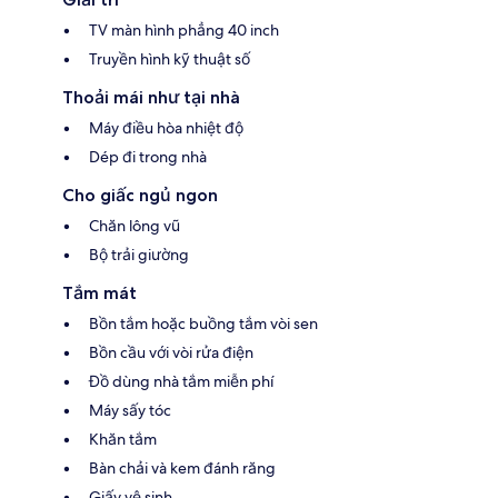
TV màn hình phẳng 40 inch
Truyền hình kỹ thuật số
Thoải mái như tại nhà
Máy điều hòa nhiệt độ
Dép đi trong nhà
Cho giấc ngủ ngon
Chăn lông vũ
Bộ trải giường
Tắm mát
Bồn tắm hoặc buồng tắm vòi sen
Bồn cầu với vòi rửa điện
Đồ dùng nhà tắm miễn phí
Máy sấy tóc
Khăn tắm
Bàn chải và kem đánh răng
Giấy vệ sinh