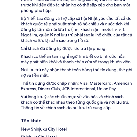
trước khi đến để xác nhận họ có thể sắp xếp cho bạn một
phòng phù hợp.
Bộ Y tế, Lao động và Trợ cấp xã hội Nhật yêu cầu tất cả du
khách quốc tế phải xuất trình số hộ chiếu và quốc tịch khi
đăng ký tại mọi nơi lưu trú (inn, khách sạn, motel, v. v. ).
Ngoài ra, quản lý nơi lưu trú phải sao lại hộ chiếu của tất cả
khách và lưu lại bản sao trong hồ sơ.
Chỉ khách đã đăng ký được lưu trú tại phòng.
Khách có thể an tâm nghỉ ngơi khi biết có bình cứu hỏa,
máy phát hiện khói và thanh chắn cửa sổ trong khuôn viên.
Nơi lưu trú này nhận thanh toán bằng thẻ tín dụng, thẻ ghi
nợ và tiền mặt.
Thẻ tín dụng được chấp nhận: Visa, Mastercard, American
Express, Diners Club, JCB International, Union Pay
Vui lòng lưu ý các chuẩn mực về văn hóa và chính sách
khách có thể khác nhau theo từng quốc gia và nơi lưu trú.
Thông tin về chính sách do nơi lưu trú cung cấp.
Tên khác
New Shinjuku City Hotel