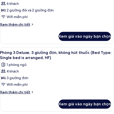
Cao
6 khách
cấp,
2 giường đôi và 2 giường đơn
1
Wifi miễn phí
phòng
Chi
Xem thêm chi tiết
ngủ,
tiết
không
khác
Xem giá vào ngày bạn chọn
của
hút
Phòng
thuốc,
4
Xem
Chăn bông, két bảo mật tại phòng, t
hiên
14
Cao
Phòng 3 Deluxe, 3 giường đơn, không hút thuốc (Bed Type:
tất
(109sqm,3F,Suite,LateCheck-
cấp,
Single bed is arranged, HF)
1
cả
Out,11:00AM)
1 phòng ngủ
phòng
ảnh
ngủ,
4 khách
Phòng
không
3 giường đơn
3
hút
thuốc,
Deluxe,
Wifi miễn phí
hiên
3
Chi
Xem thêm chi tiết
(109sqm,3F,Suite,LateCheck-
giường
tiết
Out,11:00AM)
khác
đơn,
Xem giá vào ngày bạn chọn
của
không
Phòng