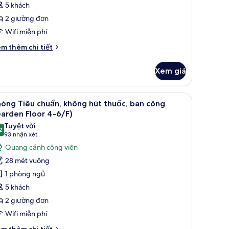
5 khách
iêu
2 giường đơn
huẩn,
Wifi miễn phí
hông
út
i
m thêm chi tiết
huốc,
́t
ác
an
Xem giá
a
ông
hòng
Rainbow
 su hoạt tính (memory foam)
ow Floor 7-10/F) | Bộ đồ giường kháng dị ứng, nệm cao su hoạt tính (mem
em
Bộ đồ giường kháng dị ứng, nệm cao su hoạt
5
ường
loor
òng Tiêu chuẩn, không hút thuốc, ban công
ất
ơn
arden Floor 4-6/F)
-
êu
ả
Tuyệt vời
0/F)
uẩn,
2
nh
9,2 trên 10
(93
93 nhận xét
hông
hòng
nhận
Quang cảnh công viên
t
iêu
xét)
uốc,
28 mét vuông
an
huẩn,
1 phòng ngủ
ng
hông
ainbow
5 khách
út
oor
2 giường đơn
huốc,
/F)
Wifi miễn phí
an
ông
i
m thêm chi tiết