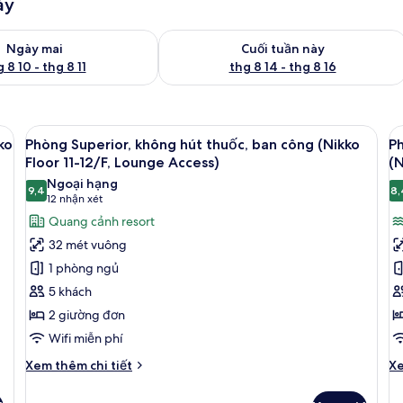
ày
g phòng ngày mai từ thg 8 10 - thg 8 11
Kiểm tra lượng phòng cuối tuần này từ
Ngày mai
Cuối tuần này
 8 10 - thg 8 11
thg 8 14 - thg 8 16
huốc, ban công (Nikko Floor 11-12/F, Lounge Access) | Quang cảnh từ phòn
Xem
Phòng Superior, không hút thuốc, ban
X
16
ko
Phòng Superior, không hút thuốc, ban công (Nikko
Ph
tất
t
Floor 11-12/F, Lounge Access)
(N
cả
c
Ngoại hạng
9,4
8,
ảnh
ả
9,4 trên 10
(12
12 nhận xét
Phòng
P
nhận
Quang cảnh resort
Superior,
D
xét)
32 mét vuông
không
k
1 phòng ngủ
hút
h
5 khách
thuốc,
t
2 giường đơn
ban
q
Wifi miễn phí
công
c
(Nikko
b
Chi
Ch
Xem thêm chi tiết
Xe
Floor
tiết
(
tiê
khác
kh