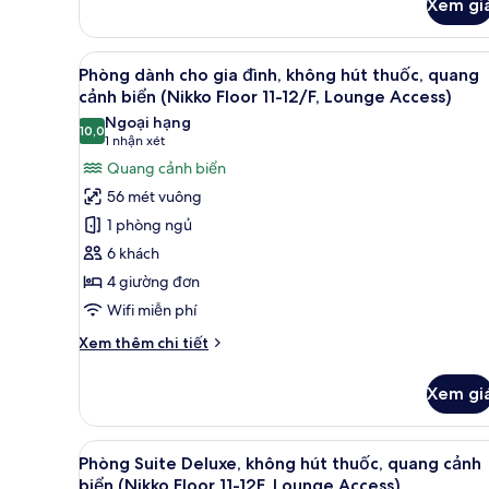
Floor
Xem gi
của
11-
Phòng
12/F,
Tiêu
Xem
Phòng dành cho gia đình, khôn
17
chuẩn,
Lounge
Phòng dành cho gia đình, không hút thuốc, quang
tất
không
cảnh biển (Nikko Floor 11-12/F, Lounge Access)
Access)
hút
cả
Ngoại hạng
thuốc,
10,0
ảnh
10,0 trên 10
(1
1 nhận xét
ban
Phòng
nhận
Quang cảnh biển
công
dành
xét)
(Nikko
56 mét vuông
Floor
cho
1 phòng ngủ
11-
gia
12/F,
6 khách
đình,
Lounge
4 giường đơn
không
Access)
Wifi miễn phí
hút
thuốc,
Chi
Xem thêm chi tiết
quang
tiết
khác
cảnh
Xem gi
của
biển
Phòng
(Nikko
dành
Xem
Phòng Suite Deluxe, không hút
17
cho
Floor
Phòng Suite Deluxe, không hút thuốc, quang cảnh
tất
gia
biển (Nikko Floor 11-12F, Lounge Access)