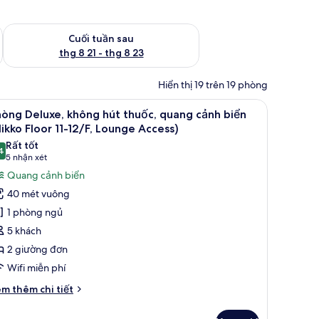
 thg 8 14 - thg 8 16
Kiểm tra lượng phòng cuối tuần tới từ thg 8 21 - thg 8 23
Cuối tuần sau
thg 8 21 - thg 8 23
Hiển thị 19 trên 19 phòng
g
 công (Nikko Floor 11-12/F, Lounge Access) | Quang cảnh từ phòng
em
Phòng Deluxe, không hút thuốc, quang cảnh b
17
òng Deluxe, không hút thuốc, quang cảnh biển
ất
ikko Floor 11-12/F, Lounge Access)
ả
Rất tốt
4
nh
8,4 trên 10
(5
5 nhận xét
hòng
nhận
Quang cảnh biển
eluxe,
xét)
40 mét vuông
hông
1 phòng ngủ
út
5 khách
huốc,
2 giường đơn
uang
Wifi miễn phí
ảnh
iển
i
m thêm chi tiết
Nikko
́t
ác