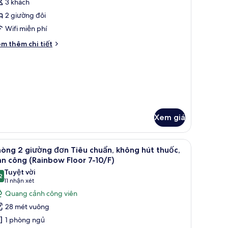
ounge
3 khách
t
ả
ccess)
uốc,
2 giường đôi
nh
uang
ikko
Wifi miễn phí
nh
uperior
ển
i
m thêm chi tiết
ikko
oom
́t
oor
ác
ith
a
ounge
,
kko
ccess
ounge
perior
cess)
oom
th
ounge
Xem giá
cess
út thuốc, ban công (Rainbow Floor 7-10/F) | Bộ đồ giường kháng dị ứng, 
em
Quang cảnh từ phòng
5
òng 2 giường đơn Tiêu chuẩn, không hút thuốc,
ất
n công (Rainbow Floor 7-10/F)
ả
Tuyệt vời
2
nh
9,2 trên 10
(11
11 nhận xét
hòng
nhận
Quang cảnh công viên
xét)
28 mét vuông
iường
1 phòng ngủ
ơn