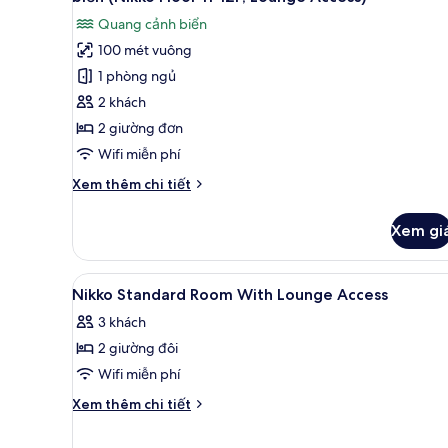
11-
đình,
cả
12/F,
Quang cảnh biển
không
ảnh
Lounge
hút
100 mét vuông
Phòng
thuốc,
Access)
1 phòng ngủ
Suite
quang
cảnh
Deluxe,
2 khách
biển
không
2 giường đơn
(Nikko
hút
Floor
Wifi miễn phí
thuốc,
11-
Chi
Xem thêm chi tiết
12/F,
quang
tiết
Lounge
cảnh
khác
Access)
Xem gi
của
biển
Phòng
(Nikko
Suite
Xem
Bộ đồ giường kháng dị ứng, n
Floor
9
Deluxe,
Nikko Standard Room With Lounge Access
tất
11-
không
3 khách
hút
cả
12F,
thuốc,
2 giường đôi
ảnh
Lounge
quang
Nikko
Wifi miễn phí
Access)
cảnh
Standard
biển
Chi
Xem thêm chi tiết
(Nikko
Room
tiết
Floor
khác
With