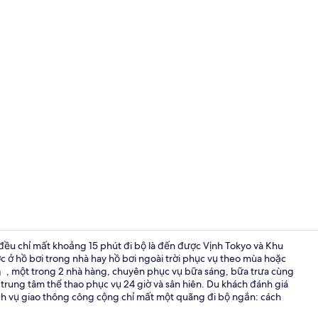
Khu sảnh
 đều chỉ mất khoảng 15 phút đi bộ là đến được Vịnh Tokyo và Khu
 ở hồ bơi trong nhà hay hồ bơi ngoài trời phục vụ theo mùa hoặc
」, một trong 2 nhà hàng, chuyên phục vụ bữa sáng, bữa trưa cùng
2 nhà hàng; 
trung tâm thể thao phục vụ 24 giờ và sân hiên. Du khách đánh giá
dịch vụ giao thông công cộng chỉ mất một quãng đi bộ ngắn: cách