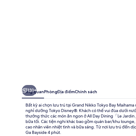
Tokyo
Bay
Maihama
131+
Tổng quan
Phòng
Địa điểm
Chính sách
Bất kỳ ai chọn lưu trú tại Grand Nikko Tokyo Bay Maihama
nghỉ dưỡng Tokyo Disney®. Khách có thể vui đùa dưới nước
thưởng thức các món ăn ngon ở All Day Dining「Le Jardin
bữa tối. Các tiện nghi khác bao gồm quán bar/khu lounge, 
cao nhân viên nhiệt tình và bữa sáng. Từ nơi lưu trú đến 
Ga Bayside 4 phút.