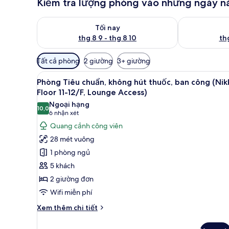
Kiểm tra lượng phòng vào những ngày n
Kiểm tra lượng phòng tối nay từ thg 8 9 - thg 8 10
Kiểm tra lượn
Tối nay
thg 8 9 - thg 8 10
thg
Bộ
Tất cả phòng
2 giường
3+ giường
lọc
Xem
Phòng Tiêu chuẩn, không hút t
có
14
Phòng Tiêu chuẩn, không hút thuốc, ban công (Nik
tất
thể
Floor 11-12/F, Lounge Access)
cả
dùng
Ngoại hạng
10,0
để
ảnh
10,0 trên 10
(6
6 nhận xét
lọc
Phòng
nhận
Quang cảnh công viên
tìm
Tiêu
xét)
28 mét vuông
phòng
chuẩn,
1 phòng ngủ
không
5 khách
hút
2 giường đơn
thuốc,
Wifi miễn phí
ban
công
Chi
Xem thêm chi tiết
(Nikko
tiết
khác