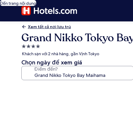
Đến trang nội dung
Xem tất cả nơi lưu trú
Grand Nikko Tokyo Ba
Nơi
lưu
Khách sạn với 2 nhà hàng, gần Vịnh Tokyo
trú
Chọn ngày để xem giá
4.0
Điểm đến?
sao
Thư
viện
ảnh
về
Grand
Nikko