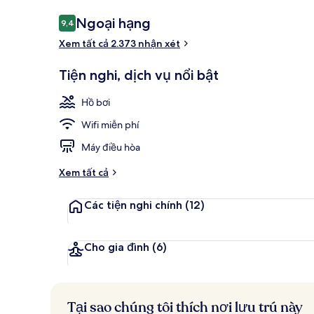
Nhận
Ngoại hạng
9,4
9,4 trên 10,
xét
Xem tất cả 2.373 nhận xét
Khu sảnh
Tiện nghi, dịch vụ nổi bật
Hồ bơi
Wifi miễn phí
Máy điều hòa
Xem tất cả
Các tiện nghi chính
(12)
Cho gia đình
(6)
Tại sao chúng tôi thích nơi lưu trú này