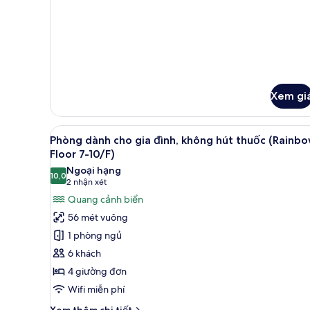
11-
của
Lounge
12F,
Nikko
Access
Lounge
Standard
Access)
Room
With
Lounge
Access
Xem gi
Xem
Phòng dành cho gia đình, khôn
8
Phòng dành cho gia đình, không hút thuốc (Rainb
tất
Floor 7-10/F)
cả
Ngoại hạng
10,0
ảnh
10,0 trên 10
(2
2 nhận xét
Phòng
nhận
Quang cảnh biển
dành
xét)
56 mét vuông
cho
1 phòng ngủ
gia
6 khách
đình,
4 giường đơn
không
Wifi miễn phí
hút
thuốc
Chi
Xem thêm chi tiết