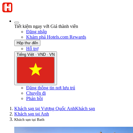
Tiết kiệm ngay với Giá thành viên
Đăng nhập
Khám phá Hotels.com Rewards
Hộp thư đến
Hỗ trợ
Tiếng Việt · VND · VN
Đăng thông tin nơi lưu trú
Chuyến đi
Phản hồi
Khách sạn tại Vương Quốc Anh
Khách sạn
Khách sạn tại Anh
Khách sạn tại Bath