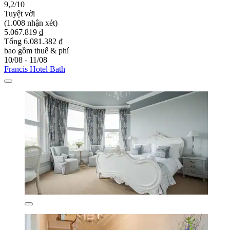
9,2/10
Tuyệt vời
(1.008 nhận xét)
5.067.819 ₫
Tổng 6.081.382 ₫
bao gồm thuế & phí
10/08 - 11/08
Francis Hotel Bath