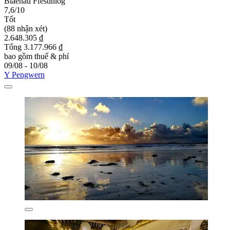
Blaenau Ffestiniog
7,6/10
Tốt
(88 nhận xét)
2.648.305 ₫
Tổng 3.177.966 ₫
bao gồm thuế & phí
09/08 - 10/08
Y Pengwern