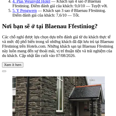
4. Plas Weunydd Hotel
— Khách sạn 4 sao ở Blaenau
Ffestiniog. Điểm đánh giá của khách: 9,0/10 — Tuyệt vời.
5. Y Pengwern
— Khách sạn 3 sao ở Blaenau Ffestiniog.
Điểm đánh giá của khách: 7,6/10 — Tốt.
Nơi bạn sẽ ở tại Blaenau Ffestiniog?
Các chỗ nghỉ được lựa chọn dựa trên đánh giá từ du khách thực tế
và mức độ phổ biến trong số những khách đã đặt lưu trú tại Blaenau
Ffestiniog trên Hotels.com. Những khách sạn tại Blaenau Ffestiniog
này luôn mang đến sự thoải mái, vị trí thuận tiện và trải nghiệm của
du khách. Cập nhật lần cuối vào
07/08/2026
.
Xem ít hơn