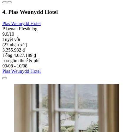
4. Plas Weunydd Hotel
Plas Weunydd Hotel
Blaenau Ffestiniog
9,0/10
Tuyệt vời
(27 nhận xét)
3.355.932 ₫
Tổng 4.027.189 ₫
bao gồm thuế & phí
09/08 - 10/08
Plas Weunydd Hotel