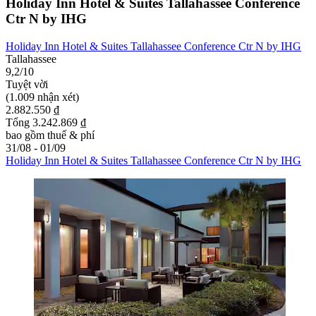
Holiday Inn Hotel & Suites Tallahassee Conference
Ctr N by IHG
Holiday Inn Hotel & Suites Tallahassee Conference Ctr N by IHG
Tallahassee
9,2/10
Tuyệt vời
(1.009 nhận xét)
2.882.550 ₫
Tổng 3.242.869 ₫
bao gồm thuế & phí
31/08 - 01/09
Holiday Inn Hotel & Suites Tallahassee Conference Ctr N by IHG