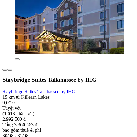
Staybridge Suites Tallahassee by IHG
Staybridge Suites Tallahassee by IHG
15 km từ Killearn Lakes
9,0/10
Tuyệt vời
(1.013 nhận xét)
2.992.500 ₫
Tổng 3.366.563 ₫
bao gồm thuế & phí
30/08 - 31/08