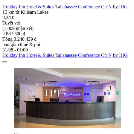
Holiday Inn Hotel & Suites Tallahassee Conference Ctr N by IHG
15 km từ Killearn Lakes
9,2/10
Tuyệt vời
(1.009 nhận xét)
2.887.500 ₫
Tổng 3.248.439 ₫
bao gồm thuế & phí
31/08 - 01/09
Holiday Inn Hotel & Suites Tallahassee Conference Ctr N by IHG