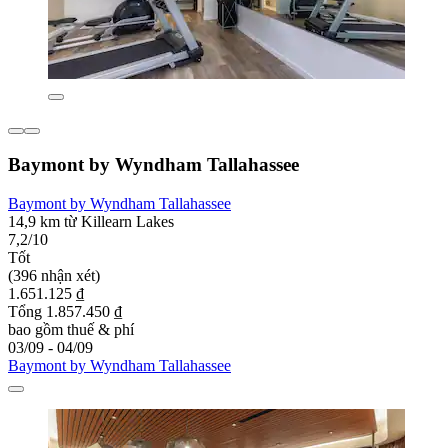
Baymont by Wyndham Tallahassee
Baymont by Wyndham Tallahassee
14,9 km từ Killearn Lakes
7,2/10
Tốt
(396 nhận xét)
1.651.125 ₫
Tổng 1.857.450 ₫
bao gồm thuế & phí
03/09 - 04/09
Baymont by Wyndham Tallahassee