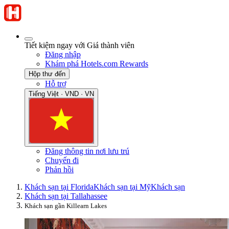
Tiết kiệm ngay với Giá thành viên
Đăng nhập
Khám phá Hotels.com Rewards
Hộp thư đến
Hỗ trợ
Tiếng Việt · VND · VN
Đăng thông tin nơi lưu trú
Chuyến đi
Phản hồi
Khách sạn tại Florida
Khách sạn tại Mỹ
Khách sạn
Khách sạn tại Tallahassee
Khách sạn gần Killearn Lakes