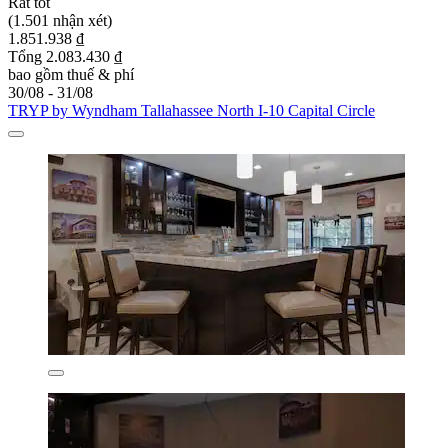
Rất tốt
(1.501 nhận xét)
1.851.938 ₫
Tổng 2.083.430 ₫
bao gồm thuế & phí
30/08 - 31/08
TRYP by Wyndham Tallahassee North I-10 Capital Circle