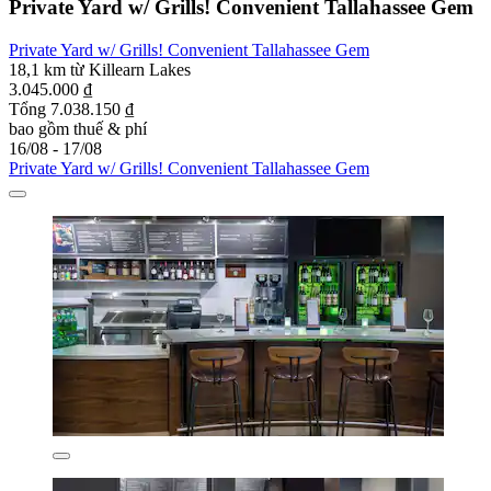
Private Yard w/ Grills! Convenient Tallahassee Gem
Private Yard w/ Grills! Convenient Tallahassee Gem
18,1 km từ Killearn Lakes
3.045.000 ₫
Tổng 7.038.150 ₫
bao gồm thuế & phí
16/08 - 17/08
Private Yard w/ Grills! Convenient Tallahassee Gem