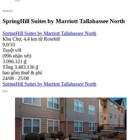
SpringHill Suites by Marriott Tallahassee North
SpringHill Suites by Marriott Tallahassee North
Khu Chợ, 4,4 km từ Rosehill
9,0/10
Tuyệt vời
(996 nhận xét)
3.096.121 ₫
Tổng 3.483.136 ₫
bao gồm thuế & phí
24/08 - 25/08
SpringHill Suites by Marriott Tallahassee North