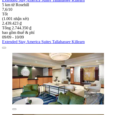
Extended Stay America Suites Tallahassee Killearn
5 km từ Rosehill
7,6/10
Tốt
(1.001 nhận xét)
2.439.423 ₫
Tổng 2.744.350 ₫
bao gồm thuế & phí
09/09 - 10/09
Extended Stay America Suites Tallahassee Killearn