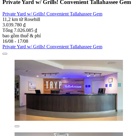
Private Yard w/ Grills! Convenient Tallahassee Gem
Private Yard w/ Grills! Convenient Tallahassee Gem
11,2 km từ Rosehill
3.039.780 ₫
Tổng 7.026.085 ₫
bao gồm thuế & phí
16/08 - 17/08
Private Yard w/ Grills! Convenient Tallahassee Gem