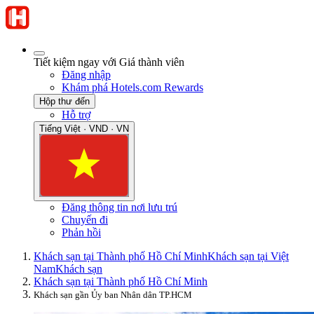
Tiết kiệm ngay với Giá thành viên
Đăng nhập
Khám phá Hotels.com Rewards
Hộp thư đến
Hỗ trợ
Tiếng Việt · VND · VN
Đăng thông tin nơi lưu trú
Chuyến đi
Phản hồi
Khách sạn tại Thành phố Hồ Chí Minh
Khách sạn tại Việt
Nam
Khách sạn
Khách sạn tại Thành phố Hồ Chí Minh
Khách sạn gần Ủy ban Nhân dân TP.HCM