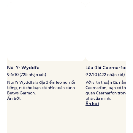
cho
2
người
lớn.
Giá
và
tình
trạng
phòng
có
thể
thay
đổi.
Núi Yr Wyddfa
Lâu đài Caernarfon
Có
9.6/10 (725 nhận xét)
9.2/10 (422 nhận xét)
thể
áp
Núi Yr Wyddfa là địa điểm leo núi nổi
Với vị trí thuận lợi, nằm ở
dụng
tiếng, nơi cho bạn cái nhìn toàn cảnh
Caernarfon, bạn có thể 
điều
Betws Garmon.
quan Caernarfon trong hà
khoản
Ẩn bớt
phá của mình.
bổ
Ẩn bớt
sung.