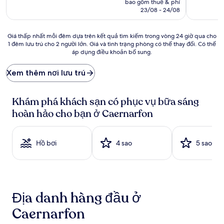
bao gồm thuế & phí
nhận
là
nhận
23/08 - 24/08
xét)
3.681.630 ₫
xét)
Giá
Giá thấp nhất mỗi đêm dựa trên kết quả tìm kiếm trong vòng 24 giờ qua cho
1 đêm lưu trú cho 2 người lớn. Giá và tình trạng phòng có thể thay đổi. Có thể
thấp
áp dụng điều khoản bổ sung.
nhất
mỗi
đêm
Xem thêm nơi lưu trú
dựa
trên
kết
Khám phá khách sạn có phục vụ bữa sáng
quả
hoàn hảo cho bạn ở Caernarfon
tìm
kiếm
trong
Hồ bơi
4 sao
5 sao
vòng
24
giờ
qua
cho
1
Địa danh hàng đầu ở
đêm
lưu
Caernarfon
trú